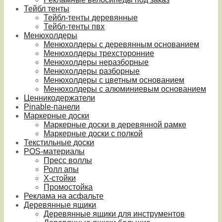
Тейбл тенты
Тейбл-тенты деревянные
Тейбл-тенты пвх
Менюхолдеры
Менюхолдеры с деревянным основанием
Менюхолдеры трехсторонние
Менюхолдеры неразборные
Менюхолдеры разборные
Менюхолдеры с цветным основанием
Менюхолдеры с алюминиевым основанием
Ценникодержатели
Pinable-панели
Маркерные доски
Маркерные доски в деревянной рамке
Маркерные доски с полкой
Текстильные доски
POS-материалы
Пресс воллы
Ролл апы
Х-стойки
Промостойка
Реклама на асфальте
Деревянные ящики
Деревянные ящики для инструментов