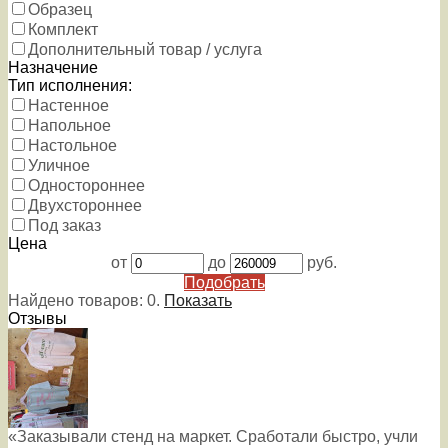
Образец
Комплект
Дополнительный товар / услуга
Назначение
Тип исполнения:
Настенное
Напольное
Настольное
Уличное
Одностороннее
Двухстороннее
Под заказ
Цена
от
до
руб.
Подобрать
Найдено товаров:
0
.
Показать
Отзывы
«Заказывали стенд на маркет. Сработали быстро, учли