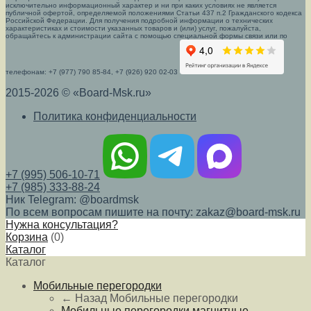
исключительно информационный характер и ни при каких условиях не является
публичной офертой, определяемой положениями Статьи 437 п.2 Гражданского кодекса
Российской Федерации. Для получения подробной информации о технических
характеристиках и стоимости указанных товаров и (или) услуг, пожалуйста,
обращайтесь к администрации сайта с помощью специальной формы связи или по
телефонам: +7 (977) 790 85-84, +7 (926) 920 02-03
2015-2026 © «Board-Msk.ru»
Политика конфиденциальности
+7 (995) 506-10-71
+7 (985) 333-88-24
Ник Telegram: @boardmsk
По всем вопросам пишите на почту: zakaz@board-msk.ru
Нужна консультация?
Корзина
(
0
)
Каталог
Каталог
Мобильные перегородки
← Назад
Мобильные перегородки
Мобильные перегородки магнитные