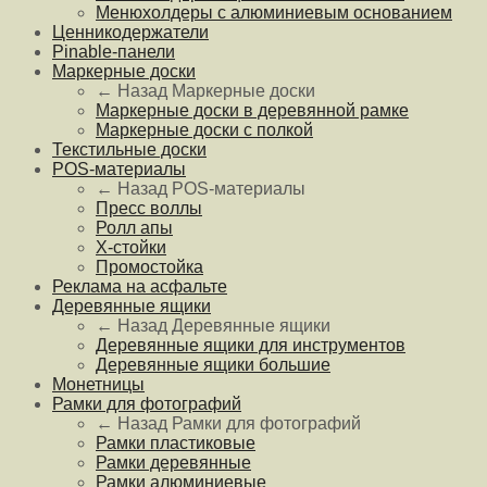
Менюхолдеры с алюминиевым основанием
Ценникодержатели
Pinable-панели
Маркерные доски
← Назад
Маркерные доски
Маркерные доски в деревянной рамке
Маркерные доски с полкой
Текстильные доски
POS-материалы
← Назад
POS-материалы
Пресс воллы
Ролл апы
Х-стойки
Промостойка
Реклама на асфальте
Деревянные ящики
← Назад
Деревянные ящики
Деревянные ящики для инструментов
Деревянные ящики большие
Монетницы
Рамки для фотографий
← Назад
Рамки для фотографий
Рамки пластиковые
Рамки деревянные
Рамки алюминиевые