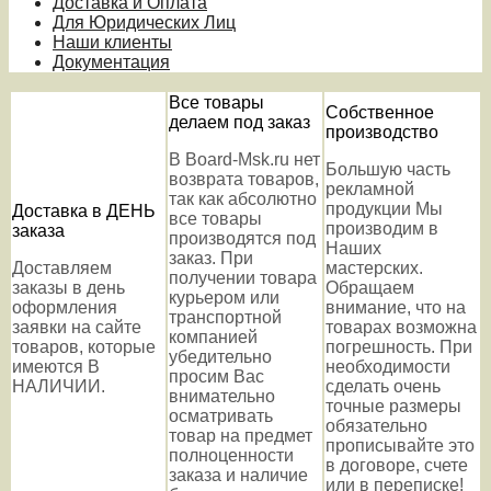
Доставка и Оплата
Для Юридических Лиц
Наши клиенты
Документация
Все товары
Собственное
делаем под заказ
производство
В Board-Msk.ru нет
Большую часть
возврата товаров,
рекламной
так как абсолютно
продукции Мы
Доставка в ДЕНЬ
все товары
производим в
заказа
производятся под
Наших
заказ. При
Доставляем
мастерских.
получении товара
заказы в день
Обращаем
курьером или
оформления
внимание, что на
транспортной
заявки на сайте
товарах возможна
компанией
товаров, которые
погрешность. При
убедительно
имеются В
необходимости
просим Вас
НАЛИЧИИ.
сделать очень
внимательно
точные размеры
осматривать
обязательно
товар на предмет
прописывайте это
полноценности
в договоре, счете
заказа и наличие
или в переписке!