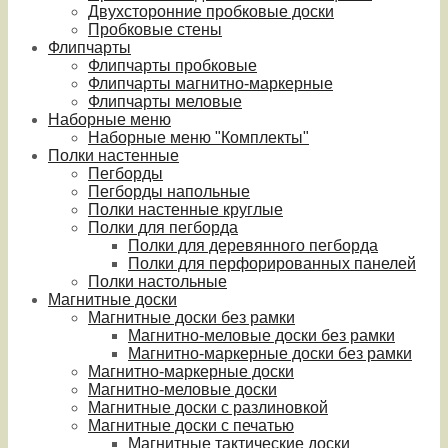
Двухсторонние пробковые доски
Пробковые стены
Флипчарты
Флипчарты пробковые
Флипчарты магнитно-маркерные
Флипчарты меловые
Наборные меню
Наборные меню "Комплекты"
Полки настенные
Пегборды
Пегборды напольные
Полки настенные круглые
Полки для пегборда
Полки для деревянного пегборда
Полки для перфорированных панелей
Полки настольные
Магнитные доски
Магнитные доски без рамки
Магнитно-меловые доски без рамки
Магнитно-маркерные доски без рамки
Магнитно-маркерные доски
Магнитно-меловые доски
Магнитные доски с разлиновкой
Магнитные доски с печатью
Магнитные тактические доски