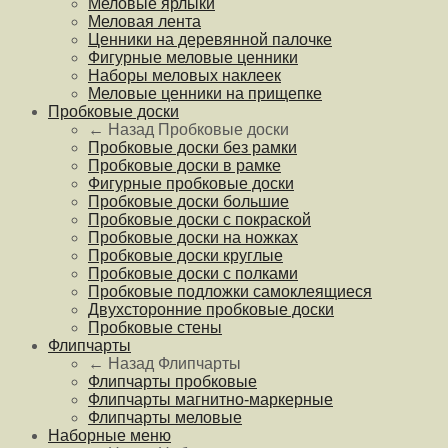
Меловые ярлыки
Меловая лента
Ценники на деревянной палочке
Фигурные меловые ценники
Наборы меловых наклеек
Меловые ценники на прищепке
Пробковые доски
← Назад
Пробковые доски
Пробковые доски без рамки
Пробковые доски в рамке
Фигурные пробковые доски
Пробковые доски большие
Пробковые доски с покраской
Пробковые доски на ножках
Пробковые доски круглые
Пробковые доски с полками
Пробковые подложки самоклеящиеся
Двухсторонние пробковые доски
Пробковые стены
Флипчарты
← Назад
Флипчарты
Флипчарты пробковые
Флипчарты магнитно-маркерные
Флипчарты меловые
Наборные меню