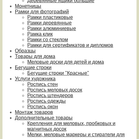
Деревянные ящики большие
Монетницы
Рамки для фотографий
Рамки пластиковые
Рамки деревянные
Рамки алюминиевые
Рамка клик
Рамки со стеклом
Рамки для сертификатов и дипломов
Образцы
Товары для дома
Меловые доски для детей и дома
Бегущие строки
Бегущие строки "Красные"
Услуги художника
Роспись стен
Роспись меловых досок
Роспись штендеров
Роспись одежды
Роспись окон
Монтаж товаров
Дополнительные товары
Крепления для меловых, пробковых и
магнитных досок
Мелки, меловые маркеры и стиратели для