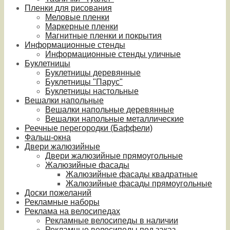
Пленки для рисования
Меловые пленки
Маркерные пленки
Магнитные пленки и покрытия
Информационные стенды
Информационные стенды уличные
Буклетницы
Буклетницы деревянные
Буклетницы "Парус"
Буклетницы настольные
Вешалки напольные
Вешалки напольные деревянные
Вешалки напольные металлические
Реечные перегородки (Баффели)
Фальш-окна
Двери жалюзийные
Двери жалюзийные прямоугольные
Жалюзийные фасады
Жалюзийные фасады квадратные
Жалюзийные фасады прямоугольные
Доски пожеланий
Рекламные наборы
Реклама на велосипедах
Рекламные велосипеды в наличии
Рекламные велосипеды под заказ