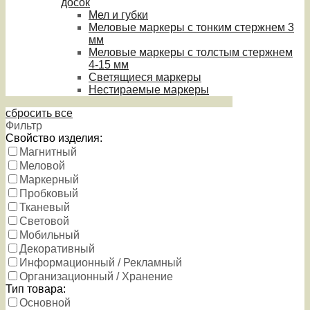
досок
Мел и губки
Меловые маркеры с тонким стержнем 3
мм
Меловые маркеры с толстым стержнем
4-15 мм
Светящиеся маркеры
Нестираемые маркеры
сбросить все
Фильтр
Свойство изделия:
Магнитный
Меловой
Маркерный
Пробковый
Тканевый
Световой
Мобильный
Декоративный
Информационный / Рекламный
Организационный / Хранение
Тип товара:
Основной