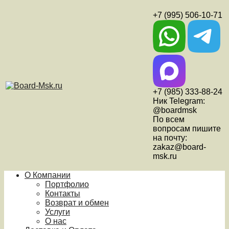
+7 (995) 506-10-71
+7 (985) 333-88-24
Ник Telegram:
@boardmsk
По всем
вопросам пишите
на почту:
zakaz@board-
msk.ru
О Компании
Портфолио
Контакты
Возврат и обмен
Услуги
О нас