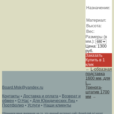
Назначение:
Материал:
Высота:
Вес:
Размеры (в
мм.):
Цена:
1300
руб.
Заказать
Купить в 1
клик
←
L-образная
подставка
1600 мм, для
L...
Board.Msk@yandex.ru
Тренога-
штатив 1700
Контакты
•
Доставка и оплата
•
Возврат и
мм
→
обмен
•
О Нас
•
Для Юридических Лиц
•
Портфолио
•
Услуги
•
Наши клиенты
Обращаем ваше внимание на то, что данный интернет-сайт (board-msk.ru) носит