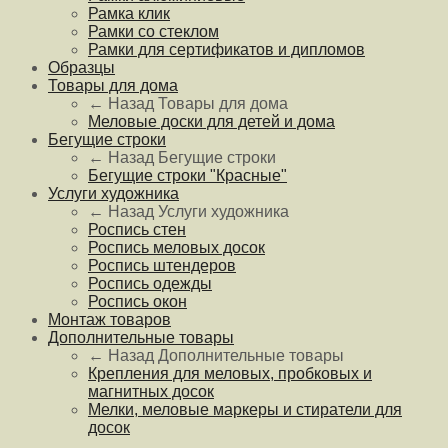
Рамка клик
Рамки со стеклом
Рамки для сертификатов и дипломов
Образцы
Товары для дома
← Назад
Товары для дома
Меловые доски для детей и дома
Бегущие строки
← Назад
Бегущие строки
Бегущие строки "Красные"
Услуги художника
← Назад
Услуги художника
Роспись стен
Роспись меловых досок
Роспись штендеров
Роспись одежды
Роспись окон
Монтаж товаров
Дополнительные товары
← Назад
Дополнительные товары
Крепления для меловых, пробковых и
магнитных досок
Мелки, меловые маркеры и стиратели для
досок