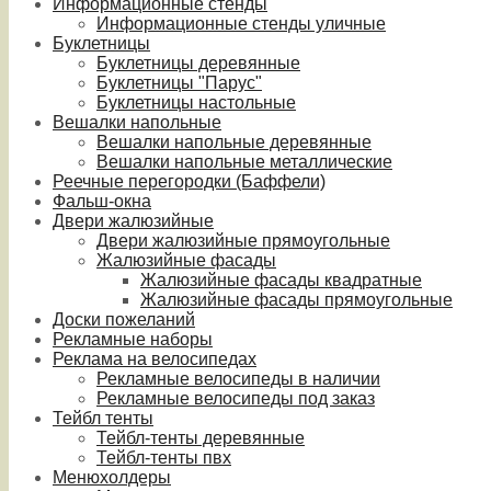
Информационные стенды
Информационные стенды уличные
Буклетницы
Буклетницы деревянные
Буклетницы "Парус"
Буклетницы настольные
Вешалки напольные
Вешалки напольные деревянные
Вешалки напольные металлические
Реечные перегородки (Баффели)
Фальш-окна
Двери жалюзийные
Двери жалюзийные прямоугольные
Жалюзийные фасады
Жалюзийные фасады квадратные
Жалюзийные фасады прямоугольные
Доски пожеланий
Рекламные наборы
Реклама на велосипедах
Рекламные велосипеды в наличии
Рекламные велосипеды под заказ
Тейбл тенты
Тейбл-тенты деревянные
Тейбл-тенты пвх
Менюхолдеры