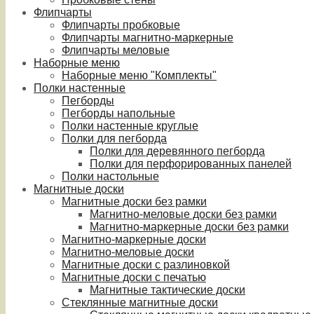
Флипчарты
Флипчарты пробковые
Флипчарты магнитно-маркерные
Флипчарты меловые
Наборные меню
Наборные меню "Комплекты"
Полки настенные
Пегборды
Пегборды напольные
Полки настенные круглые
Полки для пегборда
Полки для деревянного пегборда
Полки для перфорированных панелей
Полки настольные
Магнитные доски
Магнитные доски без рамки
Магнитно-меловые доски без рамки
Магнитно-маркерные доски без рамки
Магнитно-маркерные доски
Магнитно-меловые доски
Магнитные доски с разлиновкой
Магнитные доски с печатью
Магнитные тактические доски
Стеклянные магнитные доски