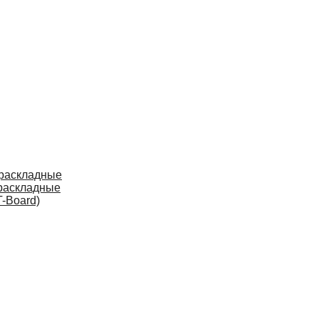
 раскладные
раскладные
-Board)