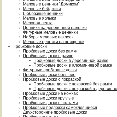
Меловые ценники "Домиком"
Меловые бейджики
L-образные ценники
Меловые ярлыки
Меловая лента
Ценники на деревянной палочке
Фигурные меловые ценники
Наборы меловых наклеек
Меловые ценники на прищепке
Пробковые доски
Пробковые доски без рамки
Пробковые доски в рамке
Пробковые доски в деревянной рамке
Пробковые доски в алюминиевой рамке
Фигурные пробковые доски
Пробковые доски большие
Пробковые доски с покраской
Пробковые доски с покраской без рамки
Пробковые доски с покраской в деревянн
Пробковые доски на ножках
Пробковые доски круглые
Пробковые доски с полками
Пробковые подложки самоклеящиеся
Двухсторонние пробковые доски
Пробковые стены