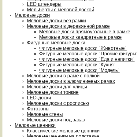
LED штендеры
Мольберты с меловой доской
Меловые доски
Меловые доски без рамки
Меловые доски в деревянной рамке
Меловые доски прямоугольные в рамке
Меловые доски квадратные в рамке
Фигурные меловые доски
Фигурные меловые доски "Животные"
Фигурные меловые доски "Прочие фигуры
Фигурные меловые доски "Еда и напитки"
Фигурные меловые доски "Кухня"
Фигурные меловые доски "Модель"
Меловые доски в раме с полкой
Меловые доски в алюминиевых рамах
Меловые доски для улицы
Меловые доски тонкие
LED-доски
Меловые доски с росписью
Фотозоны
Меловые стены
Меловые доски под заказ
Меловые ценники
Классические меловые ценники
Меловые ценники на подставке