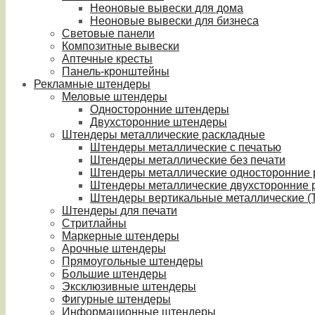
Неоновые вывески для дома
Неоновые вывески для бизнеса
Световые панели
Композитные вывески
Аптечные кресты
Панель-кронштейны
Рекламные штендеры
Меловые штендеры
Односторонние штендеры
Двухсторонние штендеры
Штендеры металлические раскладные
Штендеры металлические с печатью
Штендеры металлические без печати
Штендеры металлические односторонние
Штендеры металлические двухсторонние 
Штендеры вертикальные металлические (T
Штендеры для печати
Стритлайны
Маркерные штендеры
Арочные штендеры
Прямоугольные штендеры
Большие штендеры
Эксклюзивные штендеры
Фигурные штендеры
Информационные штендеры