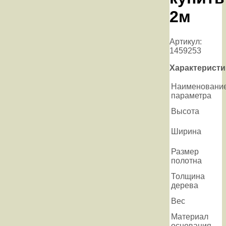
2м
Артикул:
1459253
Характеристи
Наименовани
параметра
Высота
Ширина
Размер
полотна
Толщина
дерева
Вес
Материал
основания