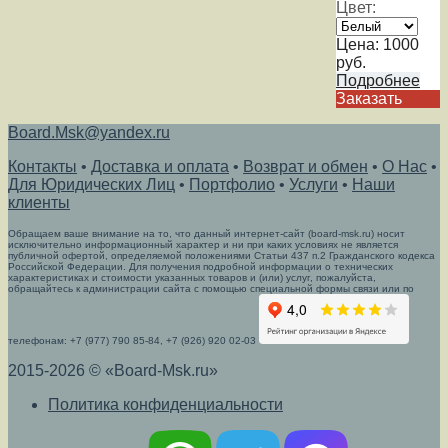
Цвет:
Цена:
1000
руб.
Подробнее
Заказать
Board.Msk@yandex.ru
Контакты
•
Доставка и оплата
•
Возврат и обмен
•
О Нас
•
Для Юридических Лиц
•
Портфолио
•
Услуги
•
Наши
клиенты
Обращаем ваше внимание на то, что данный интернет-сайт (board-msk.ru) носит
исключительно информационный характер и ни при каких условиях не является
публичной офертой, определяемой положениями Статьи 437 п.2 Гражданского кодекса
Российской Федерации. Для получения подробной информации о технических
характеристиках и стоимости указанных товаров и (или) услуг, пожалуйста,
обращайтесь к администрации сайта с помощью специальной формы связи или по
телефонам: +7 (977) 790 85-84, +7 (926) 920 02-03
2015-2026 © «Board-Msk.ru»
Политика конфиденциальности