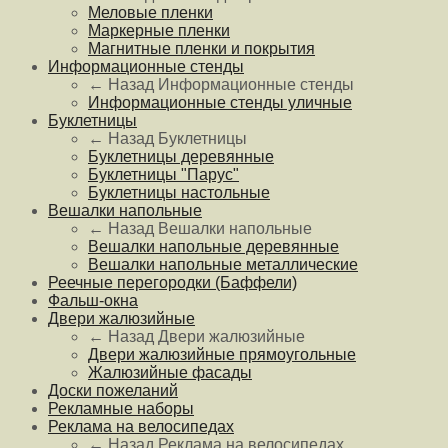
Меловые пленки
Маркерные пленки
Магнитные пленки и покрытия
Информационные стенды
← Назад
Информационные стенды
Информационные стенды уличные
Буклетницы
← Назад
Буклетницы
Буклетницы деревянные
Буклетницы "Парус"
Буклетницы настольные
Вешалки напольные
← Назад
Вешалки напольные
Вешалки напольные деревянные
Вешалки напольные металлические
Реечные перегородки (Баффели)
Фальш-окна
Двери жалюзийные
← Назад
Двери жалюзийные
Двери жалюзийные прямоугольные
Жалюзийные фасады
Доски пожеланий
Рекламные наборы
Реклама на велосипедах
← Назад
Реклама на велосипедах