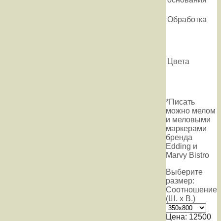
Обработка
Цвета
*Писать
можно мелом
и меловыми
маркерами
бренда
Edding и
Marvy Bistro
Выберите
размер:
Соотношение
(Ш. х В.)
Цена:
12500