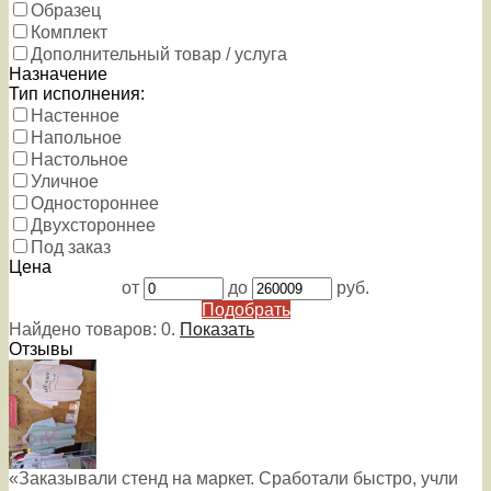
Образец
Комплект
Дополнительный товар / услуга
Назначение
Тип исполнения:
Настенное
Напольное
Настольное
Уличное
Одностороннее
Двухстороннее
Под заказ
Цена
от
до
руб.
Подобрать
Найдено товаров:
0
.
Показать
Отзывы
«Заказывали стенд на маркет. Сработали быстро, учли