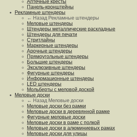
Аптечные кресты
Панель-кронштейны
Рекламные штендеры
← Назад
Рекламные штендеры
Меловые штендеры
Штендеры металлические раскладные
Штендеры для печати
Стритлайны
Маркерные штендеры
Арочные штендеры
Прямоугольные штендеры
Большие штендеры
Эксклюзивные штендеры
Фигурные штендеры
Информационные штендеры
LED штендеры
Мольберты с меловой доской
Меловые доски
← Назад
Меловые доски
Меловые доски без рамки
Меловые доски в деревянной рамке
Фигурные меловые доски
Меловые доски в раме с полкой
Меловые доски в алюминиевых рамах
Меловые доски для улицы