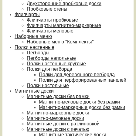
Двухсторонние пробковые доски
Пробковые стены
Флипчарты
Флипчарты пробковые
Флипчарты магнитно-маркерные
Флипчарты меловые
Наборные меню
Наборные меню "Комплекты"
Полки настенные
Пегборды
Пегборды напольные
Полки настенные круглые
Полки для пегборда
Полки для деревянного пегборда
Полки для перфорированных панелей
Полки настольные
Магнитные доски
Магнитные доски без рамки
Магнитно-меловые доски без рамки
Магнитно-маркерные доски без рамки
Магнитно-маркерные доски
Магнитно-меловые доски
Магнитные доски с разлиновкой
Магнитные доски с печатью
Магнитные тактические доски