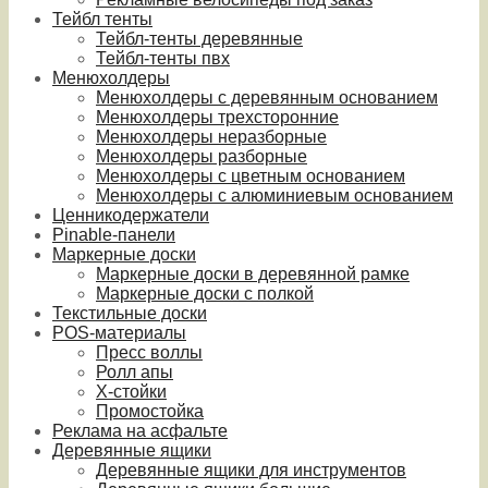
Тейбл тенты
Тейбл-тенты деревянные
Тейбл-тенты пвх
Менюхолдеры
Менюхолдеры с деревянным основанием
Менюхолдеры трехсторонние
Менюхолдеры неразборные
Менюхолдеры разборные
Менюхолдеры с цветным основанием
Менюхолдеры с алюминиевым основанием
Ценникодержатели
Pinable-панели
Маркерные доски
Маркерные доски в деревянной рамке
Маркерные доски с полкой
Текстильные доски
POS-материалы
Пресс воллы
Ролл апы
Х-стойки
Промостойка
Реклама на асфальте
Деревянные ящики
Деревянные ящики для инструментов