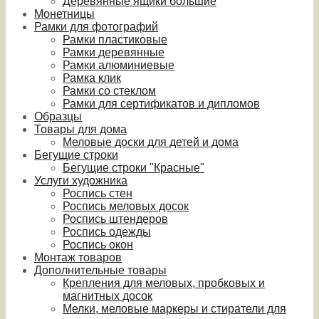
Деревянные ящики большие
Монетницы
Рамки для фотографий
Рамки пластиковые
Рамки деревянные
Рамки алюминиевые
Рамка клик
Рамки со стеклом
Рамки для сертификатов и дипломов
Образцы
Товары для дома
Меловые доски для детей и дома
Бегущие строки
Бегущие строки "Красные"
Услуги художника
Роспись стен
Роспись меловых досок
Роспись штендеров
Роспись одежды
Роспись окон
Монтаж товаров
Дополнительные товары
Крепления для меловых, пробковых и
магнитных досок
Мелки, меловые маркеры и стиратели для