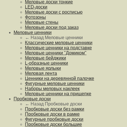
Меловые доски тонкие
LED-доски
Меловые доски с росписью
Фотозоны
Меловые стены
Меловые доски под заказ
Меловые ценники
← Назад
Меловые ценники
Классические меловые ценники
Меловые ценники на подставке
Меловые ценники "Домиком"
Меловые бейджики
L-образные ценники
Меловые ярлыки
Меловая лента
Ценники на деревянной палочке
Фигурные меловые ценники
Наборы меловых наклеек
Меловые ценники на прищепке
Пробковые доски
← Назад
Пробковые доски
Пробковые доски без рамки
Пробковые доски в рамке
Фигурные пробковые доски
Пробковые доски большие