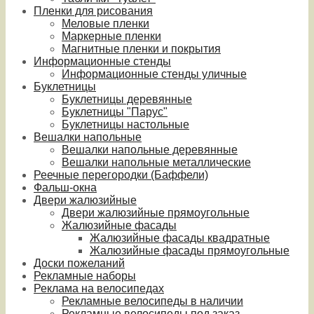
Пленки для рисования
Меловые пленки
Маркерные пленки
Магнитные пленки и покрытия
Информационные стенды
Информационные стенды уличные
Буклетницы
Буклетницы деревянные
Буклетницы "Парус"
Буклетницы настольные
Вешалки напольные
Вешалки напольные деревянные
Вешалки напольные металлические
Реечные перегородки (Баффели)
Фальш-окна
Двери жалюзийные
Двери жалюзийные прямоугольные
Жалюзийные фасады
Жалюзийные фасады квадратные
Жалюзийные фасады прямоугольные
Доски пожеланий
Рекламные наборы
Реклама на велосипедах
Рекламные велосипеды в наличии
Рекламные велосипеды под заказ