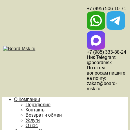
+7 (995) 506-10-71
+7 (985) 333-88-24
Ник Telegram:
@boardmsk
По всем
вопросам пишите
на почту:
zakaz@board-
msk.ru
О Компании
Портфолио
Контакты
Возврат и обмен
Услуги
О нас