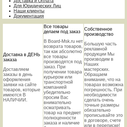
Доставка и Оплата
Для Юридических Лиц
Наши клиенты
Документация
Все товары
Собственное
делаем под заказ
производство
В Board-Msk.ru нет
Большую часть
возврата товаров,
рекламной
так как абсолютно
продукции Мы
Доставка в ДЕНЬ
все товары
производим в
заказа
производятся под
Наших
заказ. При
Доставляем
мастерских.
получении товара
заказы в день
Обращаем
курьером или
оформления
внимание, что на
транспортной
заявки на сайте
товарах возможна
компанией
товаров, которые
погрешность. При
убедительно
имеются В
необходимости
просим Вас
НАЛИЧИИ.
сделать очень
внимательно
точные размеры
осматривать
обязательно
товар на предмет
прописывайте это
полноценности
в договоре, счете
заказа и наличие
или в переписке!