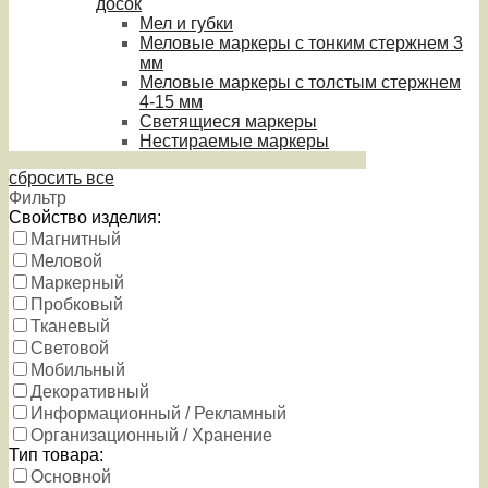
досок
Мел и губки
Меловые маркеры с тонким стержнем 3
мм
Меловые маркеры с толстым стержнем
4-15 мм
Светящиеся маркеры
Нестираемые маркеры
сбросить все
Фильтр
Свойство изделия:
Магнитный
Меловой
Маркерный
Пробковый
Тканевый
Световой
Мобильный
Декоративный
Информационный / Рекламный
Организационный / Хранение
Тип товара:
Основной