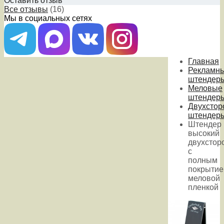
Оставить отзыв
Все отзывы
(16)
Мы в социальных сетях
Главная
Рекламн
штендер
Меловые
штендер
Двухстор
штендер
Штендер
высокий
двухстор
с
полным
покрыти
меловой
пленкой