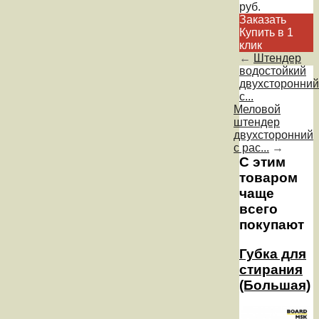
руб.
Заказать
Купить в 1
клик
←
Штендер
водостойкий
двухсторонний
с...
Меловой
штендер
двухсторонний
с рас...
→
С этим
товаром
чаще
всего
покупают
Губка для
стирания
(Большая)