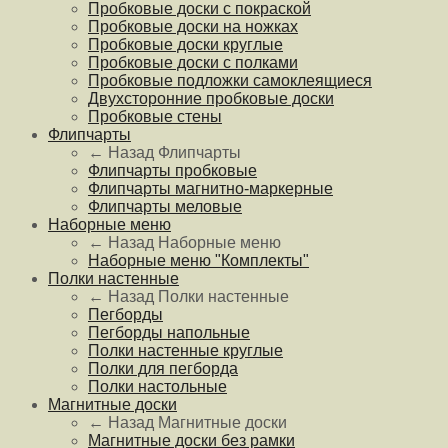
Пробковые доски с покраской
Пробковые доски на ножках
Пробковые доски круглые
Пробковые доски с полками
Пробковые подложки самоклеящиеся
Двухсторонние пробковые доски
Пробковые стены
Флипчарты
← Назад
Флипчарты
Флипчарты пробковые
Флипчарты магнитно-маркерные
Флипчарты меловые
Наборные меню
← Назад
Наборные меню
Наборные меню "Комплекты"
Полки настенные
← Назад
Полки настенные
Пегборды
Пегборды напольные
Полки настенные круглые
Полки для пегборда
Полки настольные
Магнитные доски
← Назад
Магнитные доски
Магнитные доски без рамки