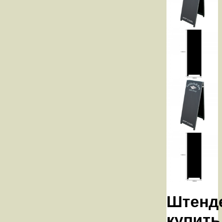
Штенд
купить