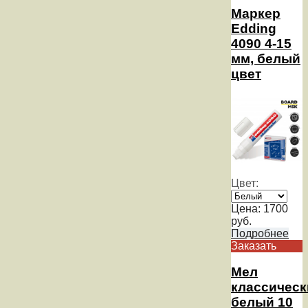
Маркер
Edding
4090 4-15
мм, белый
цвет
Цвет:
Цена:
1700
руб.
Подробнее
Заказать
Мел
классическ
белый 10