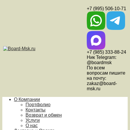
+7 (995) 506-10-71
+7 (985) 333-88-24
Ник Telegram:
@boardmsk
По всем
вопросам пишите
на почту:
zakaz@board-
msk.ru
О Компании
Портфолио
Контакты
Возврат и обмен
Услуги
О нас