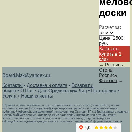
мелов
доски
Расчет за:
Цена:
2500
руб.
Заказать
Купить в 1
клик
←
Роспись
Стены
Board.Msk@yandex.ru
Роспись
Фотозон
→
Контакты
•
Доставка и оплата
•
Возврат и
обмен
•
О Нас
•
Для Юридических Лиц
•
Портфолио
•
Услуги
•
Наши клиенты
Обращаем ваше внимание на то, что данный интернет-сайт (board-msk.ru) носит
исключительно информационный характер и ни при каких условиях не является
публичной офертой, определяемой положениями Статьи 437 п.2 Гражданского кодекса
Российской Федерации. Для получения подробной информации о технических
характеристиках и стоимости указанных товаров и (или) услуг, пожалуйста,
обращайтесь к администрации сайта с помощью специальной формы связи или по