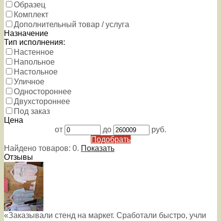
Образец
Комплект
Дополнительный товар / услуга
Назначение
Тип исполнения:
Настенное
Напольное
Настольное
Уличное
Одностороннее
Двухстороннее
Под заказ
Цена
от
до
руб.
Подобрать
Найдено товаров:
0
.
Показать
Отзывы
«Заказывали стенд на маркет. Сработали быстро, учли