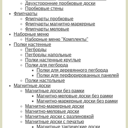
Двухсторонние пробковые доски
Пробковые стены
Флипчарты
Флипчарты пробковые
Флипчарты магнитно-маркерные
Флипчарты меловые
Наборные меню
Наборные меню "Комплекты"
Полки настенные
Пегборды
Пегборды напольные
Полки настенные круглые
Полки для пегборда
Полки для деревянного пегборда
Полки для перфорированных панелей
Полки настольные
Магнитные доски
Магнитные доски без рамки
Магнитно-меловые доски без рамки
Магнитно-маркерные доски без рамки
Магнитно-маркерные доски
Магнитно-меловые доски
Магнитные доски с разлиновкой
Магнитные доски с печатью
Магнитные тактические доски