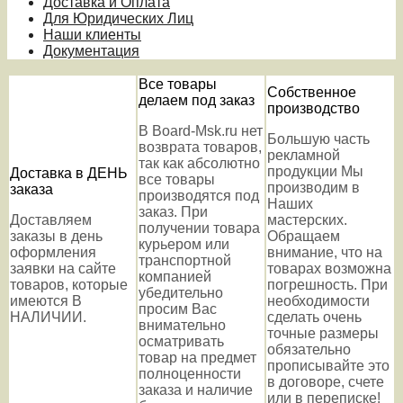
Доставка и Оплата
Для Юридических Лиц
Наши клиенты
Документация
Все товары
Собственное
делаем под заказ
производство
В Board-Msk.ru нет
Большую часть
возврата товаров,
рекламной
так как абсолютно
продукции Мы
Доставка в ДЕНЬ
все товары
производим в
заказа
производятся под
Наших
заказ. При
Доставляем
мастерских.
получении товара
заказы в день
Обращаем
курьером или
оформления
внимание, что на
транспортной
заявки на сайте
товарах возможна
компанией
товаров, которые
погрешность. При
убедительно
имеются В
необходимости
просим Вас
НАЛИЧИИ.
сделать очень
внимательно
точные размеры
осматривать
обязательно
товар на предмет
прописывайте это
полноценности
в договоре, счете
заказа и наличие
или в переписке!