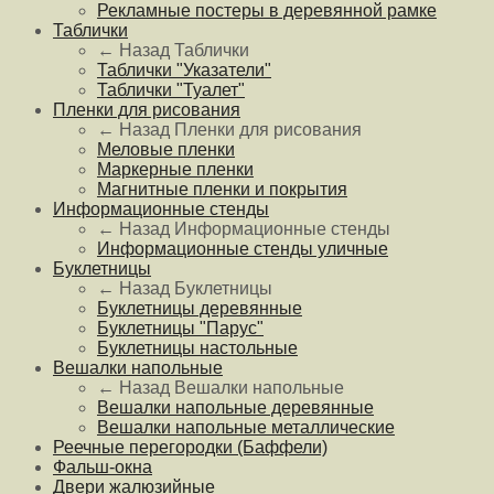
Рекламные постеры в деревянной рамке
Таблички
← Назад
Таблички
Таблички "Указатели"
Таблички "Туалет"
Пленки для рисования
← Назад
Пленки для рисования
Меловые пленки
Маркерные пленки
Магнитные пленки и покрытия
Информационные стенды
← Назад
Информационные стенды
Информационные стенды уличные
Буклетницы
← Назад
Буклетницы
Буклетницы деревянные
Буклетницы "Парус"
Буклетницы настольные
Вешалки напольные
← Назад
Вешалки напольные
Вешалки напольные деревянные
Вешалки напольные металлические
Реечные перегородки (Баффели)
Фальш-окна
Двери жалюзийные