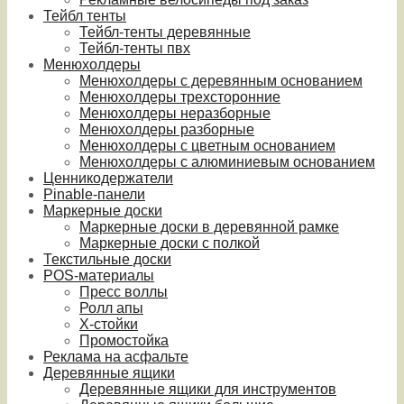
Тейбл тенты
Тейбл-тенты деревянные
Тейбл-тенты пвх
Менюхолдеры
Менюхолдеры с деревянным основанием
Менюхолдеры трехсторонние
Менюхолдеры неразборные
Менюхолдеры разборные
Менюхолдеры с цветным основанием
Менюхолдеры с алюминиевым основанием
Ценникодержатели
Pinable-панели
Маркерные доски
Маркерные доски в деревянной рамке
Маркерные доски с полкой
Текстильные доски
POS-материалы
Пресс воллы
Ролл апы
Х-стойки
Промостойка
Реклама на асфальте
Деревянные ящики
Деревянные ящики для инструментов