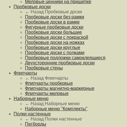
Меловые ценники на прищепке
Пробковые доски
← Назад
Пробковые доски
Пробковые доски без рамки
Пробковые доски в рамке
Фигурные пробковые доски
Пробковые доски большие
Пробковые доски с покраской
Пробковые доски на ножках
Пробковые доски круглые
Пробковые доски с полками
Пробковые подложки самоклеящиеся
Двухсторонние пробковые доски
Пробковые стены
Флипчарты
← Назад
Флипчарты
Флипчарты пробковые
Флипчарты магнитно-маркерные
Флипчарты меловые
Наборные меню
← Назад
Наборные меню
Наборные меню "Комплекты"
Полки настенные
← Назад
Полки настенные
Пегборды