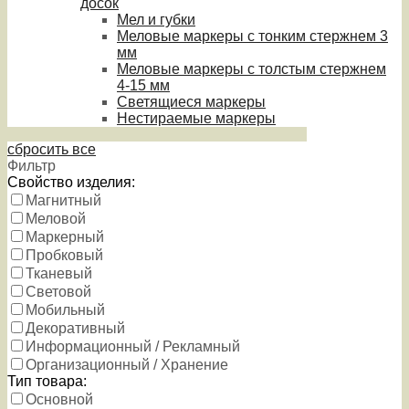
досок
Мел и губки
Меловые маркеры с тонким стержнем 3
мм
Меловые маркеры с толстым стержнем
4-15 мм
Светящиеся маркеры
Нестираемые маркеры
сбросить все
Фильтр
Свойство изделия:
Магнитный
Меловой
Маркерный
Пробковый
Тканевый
Световой
Мобильный
Декоративный
Информационный / Рекламный
Организационный / Хранение
Тип товара:
Основной