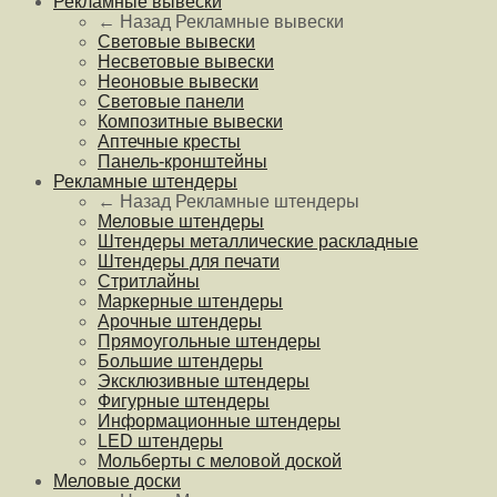
Рекламные вывески
← Назад
Рекламные вывески
Световые вывески
Несветовые вывески
Неоновые вывески
Световые панели
Композитные вывески
Аптечные кресты
Панель-кронштейны
Рекламные штендеры
← Назад
Рекламные штендеры
Меловые штендеры
Штендеры металлические раскладные
Штендеры для печати
Стритлайны
Маркерные штендеры
Арочные штендеры
Прямоугольные штендеры
Большие штендеры
Эксклюзивные штендеры
Фигурные штендеры
Информационные штендеры
LED штендеры
Мольберты с меловой доской
Меловые доски