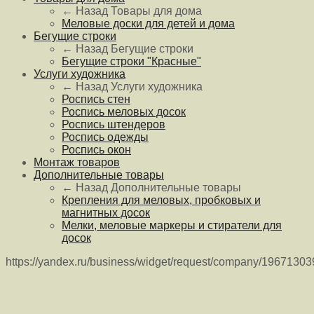
← Назад
Товары для дома
Меловые доски для детей и дома
Бегущие строки
← Назад
Бегущие строки
Бегущие строки "Красные"
Услуги художника
← Назад
Услуги художника
Роспись стен
Роспись меловых досок
Роспись штендеров
Роспись одежды
Роспись окон
Монтаж товаров
Дополнительные товары
← Назад
Дополнительные товары
Крепления для меловых, пробковых и
магнитных досок
Мелки, меловые маркеры и стиратели для
досок
https://yandex.ru/business/widget/request/company/1967130