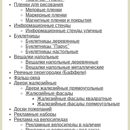
Пленки для рисования
Меловые пленки
Маркерные пленки
Магнитные пленки и покрытия
Информационные стенды
Информационные стенды уличные
Буклетницы
Буклетницы деревянные
Буклетницы "Парус"
Буклетницы настольные
Вешалки напольные
Вешалки напольные деревянные
Вешалки напольные металлические
Реечные перегородки (Баффели)
Фальш-окна
Двери жалюзийные
Двери жалюзийные прямоугольные
Жалюзийные фасады
Жалюзийные фасады квадратные
Жалюзийные фасады прямоугольные
Доски пожеланий
Рекламные наборы
Реклама на велосипедах
Рекламные велосипеды в наличии
Рекламные велосипеды под заказ