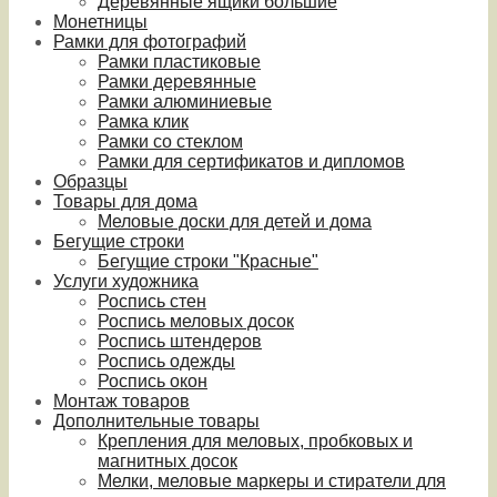
Деревянные ящики большие
Монетницы
Рамки для фотографий
Рамки пластиковые
Рамки деревянные
Рамки алюминиевые
Рамка клик
Рамки со стеклом
Рамки для сертификатов и дипломов
Образцы
Товары для дома
Меловые доски для детей и дома
Бегущие строки
Бегущие строки "Красные"
Услуги художника
Роспись стен
Роспись меловых досок
Роспись штендеров
Роспись одежды
Роспись окон
Монтаж товаров
Дополнительные товары
Крепления для меловых, пробковых и
магнитных досок
Мелки, меловые маркеры и стиратели для