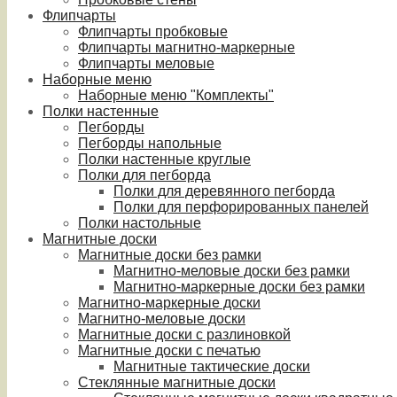
Флипчарты
Флипчарты пробковые
Флипчарты магнитно-маркерные
Флипчарты меловые
Наборные меню
Наборные меню "Комплекты"
Полки настенные
Пегборды
Пегборды напольные
Полки настенные круглые
Полки для пегборда
Полки для деревянного пегборда
Полки для перфорированных панелей
Полки настольные
Магнитные доски
Магнитные доски без рамки
Магнитно-меловые доски без рамки
Магнитно-маркерные доски без рамки
Магнитно-маркерные доски
Магнитно-меловые доски
Магнитные доски с разлиновкой
Магнитные доски с печатью
Магнитные тактические доски
Стеклянные магнитные доски