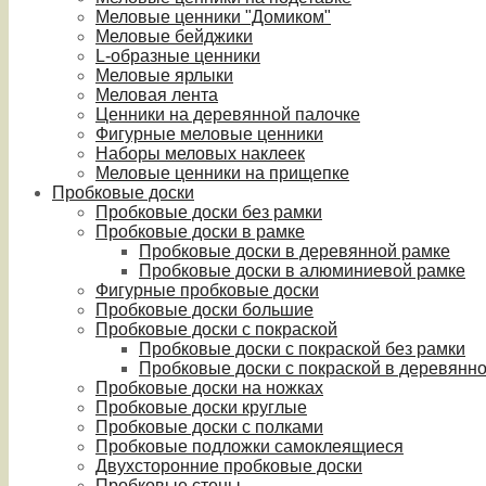
Меловые ценники "Домиком"
Меловые бейджики
L-образные ценники
Меловые ярлыки
Меловая лента
Ценники на деревянной палочке
Фигурные меловые ценники
Наборы меловых наклеек
Меловые ценники на прищепке
Пробковые доски
Пробковые доски без рамки
Пробковые доски в рамке
Пробковые доски в деревянной рамке
Пробковые доски в алюминиевой рамке
Фигурные пробковые доски
Пробковые доски большие
Пробковые доски с покраской
Пробковые доски с покраской без рамки
Пробковые доски с покраской в деревянн
Пробковые доски на ножках
Пробковые доски круглые
Пробковые доски с полками
Пробковые подложки самоклеящиеся
Двухсторонние пробковые доски
Пробковые стены