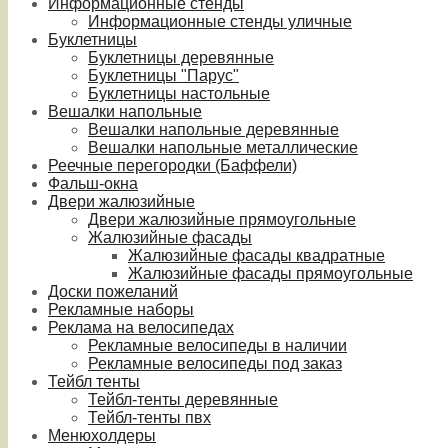
Информационные стенды
Информационные стенды уличные
Буклетницы
Буклетницы деревянные
Буклетницы "Парус"
Буклетницы настольные
Вешалки напольные
Вешалки напольные деревянные
Вешалки напольные металлические
Реечные перегородки (Баффели)
Фальш-окна
Двери жалюзийные
Двери жалюзийные прямоугольные
Жалюзийные фасады
Жалюзийные фасады квадратные
Жалюзийные фасады прямоугольные
Доски пожеланий
Рекламные наборы
Реклама на велосипедах
Рекламные велосипеды в наличии
Рекламные велосипеды под заказ
Тейбл тенты
Тейбл-тенты деревянные
Тейбл-тенты пвх
Менюхолдеры