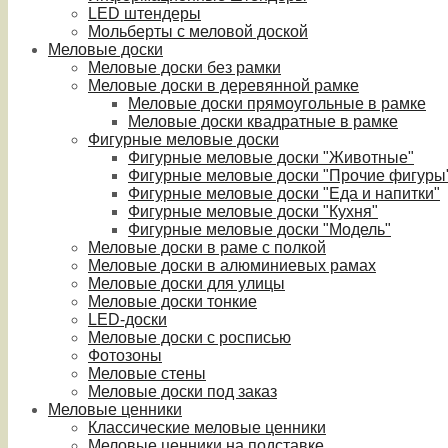
LED штендеры
Мольберты с меловой доской
Меловые доски
Меловые доски без рамки
Меловые доски в деревянной рамке
Меловые доски прямоугольные в рамке
Меловые доски квадратные в рамке
Фигурные меловые доски
Фигурные меловые доски "Животные"
Фигурные меловые доски "Прочие фигуры
Фигурные меловые доски "Еда и напитки"
Фигурные меловые доски "Кухня"
Фигурные меловые доски "Модель"
Меловые доски в раме с полкой
Меловые доски в алюминиевых рамах
Меловые доски для улицы
Меловые доски тонкие
LED-доски
Меловые доски с росписью
Фотозоны
Меловые стены
Меловые доски под заказ
Меловые ценники
Классические меловые ценники
Меловые ценники на подставке