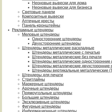
Неоновые вывески для дома
Неоновые вывески для бизнеса
Световые панели
Композитные вывески
Аптечные кресты
Панель-кронштейны
Рекламные штендеры
Меловые штендеры
Односторонние штендеры
Двухсторонние штендеры
Штендеры металлические раскладные
Штендеры металлические с печатью
Штендеры металлические без печати
Штендеры металлические односторонние
Штендеры металлические двухсторонние 
Штендеры вертикальные металлические (T
Штендеры для печати
Стритлайны
Маркерные штендеры
Арочные штендеры
Прямоугольные штендеры
Большие штендеры
Эксклюзивные штендеры
Фигурные штендеры
Информационные штендеры