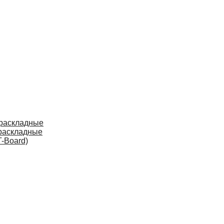
 раскладные
раскладные
-Board)