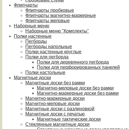
Флипчарты
Флипчарты пробковые
Флипчарты магнитно-маркерные
Флипчарты меловые
Наборные меню
Наборные меню "Комплекты"
Полки настенные
Пегборды
Пегборды напольные
Полки настенные круглые
Полки для пегборда
Полки для деревянного пегборда
Полки для перфорированных панелей
Полки настольные
Магнитные доски
Магнитные доски без рамки
Магнитно-меловые доски без рамки
Магнитно-маркерные доски без рамки
Магнитно-маркерные доски
Магнитно-меловые доски
Магнитные доски с разлиновкой
Магнитные доски с печатью
Магнитные тактические доски
Стеклянные магнитные доски