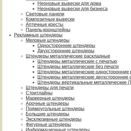
Неоновые вывески для дома
Неоновые вывески для бизнеса
Световые панели
Композитные вывески
Аптечные кресты
Панель-кронштейны
Рекламные штендеры
Меловые штендеры
Односторонние штендеры
Двухсторонние штендеры
Штендеры металлические раскладные
Штендеры металлические с печатью
Штендеры металлические без печати
Штендеры металлические односторонние
Штендеры металлические двухсторонние 
Штендеры вертикальные металлические (T
Штендеры для печати
Стритлайны
Маркерные штендеры
Арочные штендеры
Прямоугольные штендеры
Большие штендеры
Эксклюзивные штендеры
Фигурные штендеры
Информационные штендеры