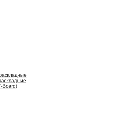
 раскладные
раскладные
-Board)