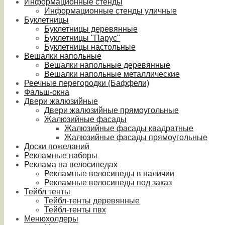
Информационные стенды
Информационные стенды уличные
Буклетницы
Буклетницы деревянные
Буклетницы "Парус"
Буклетницы настольные
Вешалки напольные
Вешалки напольные деревянные
Вешалки напольные металлические
Реечные перегородки (Баффели)
Фальш-окна
Двери жалюзийные
Двери жалюзийные прямоугольные
Жалюзийные фасады
Жалюзийные фасады квадратные
Жалюзийные фасады прямоугольные
Доски пожеланий
Рекламные наборы
Реклама на велосипедах
Рекламные велосипеды в наличии
Рекламные велосипеды под заказ
Тейбл тенты
Тейбл-тенты деревянные
Тейбл-тенты пвх
Менюхолдеры