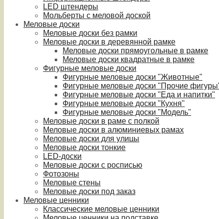
LED штендеры
Мольберты с меловой доской
Меловые доски
Меловые доски без рамки
Меловые доски в деревянной рамке
Меловые доски прямоугольные в рамке
Меловые доски квадратные в рамке
Фигурные меловые доски
Фигурные меловые доски "Животные"
Фигурные меловые доски "Прочие фигуры
Фигурные меловые доски "Еда и напитки"
Фигурные меловые доски "Кухня"
Фигурные меловые доски "Модель"
Меловые доски в раме с полкой
Меловые доски в алюминиевых рамах
Меловые доски для улицы
Меловые доски тонкие
LED-доски
Меловые доски с росписью
Фотозоны
Меловые стены
Меловые доски под заказ
Меловые ценники
Классические меловые ценники
Меловые ценники на подставке