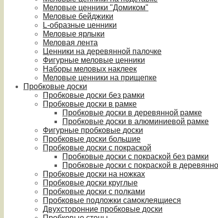
Меловые ценники "Домиком"
Меловые бейджики
L-образные ценники
Меловые ярлыки
Меловая лента
Ценники на деревянной палочке
Фигурные меловые ценники
Наборы меловых наклеек
Меловые ценники на прищепке
Пробковые доски
Пробковые доски без рамки
Пробковые доски в рамке
Пробковые доски в деревянной рамке
Пробковые доски в алюминиевой рамке
Фигурные пробковые доски
Пробковые доски большие
Пробковые доски с покраской
Пробковые доски с покраской без рамки
Пробковые доски с покраской в деревянн
Пробковые доски на ножках
Пробковые доски круглые
Пробковые доски с полками
Пробковые подложки самоклеящиеся
Двухсторонние пробковые доски
Пробковые стены