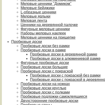
Меловые ценники "Домиком"
Меловые бейджики
L-образные ценники
Меловые ярлыки
Меловая лента
Ценники на деревянной палочке
Фигурные меловые ценники
Наборы меловых наклеек
Меловые ценники на прищепке
Пробковые доски
Пробковые доски без рамки
Пробковые доски в рамке
Пробковые доски в деревянной рамке
Пробковые доски в алюминиевой рамке
Фигурные пробковые доски
Пробковые доски большие
Пробковые доски с покраской
Пробковые доски с покраской без рамки
Пробковые доски с покраской в деревянн
Пробковые доски на ножках
Пробковые доски круглые
Пробковые доски с полками
Пробковые подложки самоклеящиеся
Двухсторонние пробковые доски
Пробковые стены