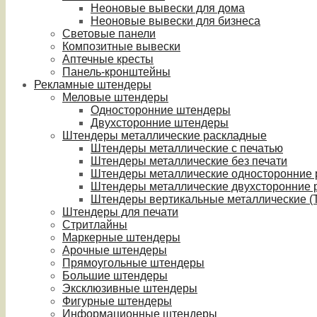
Неоновые вывески для дома
Неоновые вывески для бизнеса
Световые панели
Композитные вывески
Аптечные кресты
Панель-кронштейны
Рекламные штендеры
Меловые штендеры
Односторонние штендеры
Двухсторонние штендеры
Штендеры металлические раскладные
Штендеры металлические с печатью
Штендеры металлические без печати
Штендеры металлические односторонние
Штендеры металлические двухсторонние 
Штендеры вертикальные металлические (T
Штендеры для печати
Стритлайны
Маркерные штендеры
Арочные штендеры
Прямоугольные штендеры
Большие штендеры
Эксклюзивные штендеры
Фигурные штендеры
Информационные штендеры