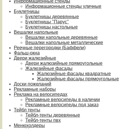
Информационные стенды
Информационные стенды уличные
Буклетницы
Буклетницы деревянные
Буклетницы "Парус"
Буклетницы настольные
Вешалки напольные
Вешалки напольные деревянные
Вешалки напольные металлические
Реечные перегородки (Баффели)
Фальш-окна
Двери жалюзийные
Двери жалюзийные прямоугольные
Жалюзийные фасады
Жалюзийные фасады квадратные
Жалюзийные фасады прямоугольные
Доски пожеланий
Рекламные наборы
Реклама на велосипедах
Рекламные велосипеды в наличии
Рекламные велосипеды под заказ
Тейбл тенты
Тейбл-тенты деревянные
Тейбл-тенты пвх
Менюхолдеры