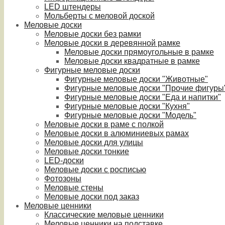
LED штендеры
Мольберты с меловой доской
Меловые доски
Меловые доски без рамки
Меловые доски в деревянной рамке
Меловые доски прямоугольные в рамке
Меловые доски квадратные в рамке
Фигурные меловые доски
Фигурные меловые доски "Животные"
Фигурные меловые доски "Прочие фигуры
Фигурные меловые доски "Еда и напитки"
Фигурные меловые доски "Кухня"
Фигурные меловые доски "Модель"
Меловые доски в раме с полкой
Меловые доски в алюминиевых рамах
Меловые доски для улицы
Меловые доски тонкие
LED-доски
Меловые доски с росписью
Фотозоны
Меловые стены
Меловые доски под заказ
Меловые ценники
Классические меловые ценники
Меловые ценники на подставке