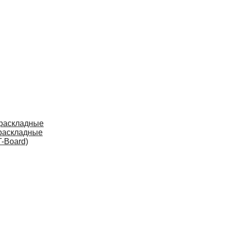
 раскладные
раскладные
-Board)