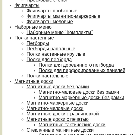
Флипчарты
Флипчарты пробковые
Флипчарты магнитно-маркерные
Флипчарты меловые
Наборные меню
Наборные меню "Комплекты"
Полки настенные
Пегборды
Пегборды напольные
Полки настенные круглые
Полки для пегборда
Полки для деревянного пегборда
Полки для перфорированных панелей
Полки настольные
Магнитные доски
Магнитные доски без рамки
Магнитно-меловые доски без рамки
Магнитно-маркерные доски без рамки
Магнитно-маркерные доски
Магнитно-меловые доски
Магнитные доски с разлиновкой
Магнитные доски с печатью
Магнитные тактические доски
Стеклянные магнитные доски