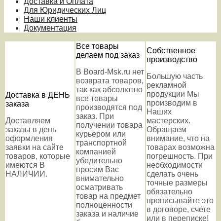
Доставка и Оплата
Для Юридических Лиц
Наши клиенты
Документация
Все товары
Собственное
делаем под заказ
производство
В Board-Msk.ru нет
Большую часть
возврата товаров,
рекламной
так как абсолютно
продукции Мы
Доставка в ДЕНЬ
все товары
производим в
заказа
производятся под
Наших
заказ. При
Доставляем
мастерских.
получении товара
заказы в день
Обращаем
курьером или
оформления
внимание, что на
транспортной
заявки на сайте
товарах возможна
компанией
товаров, которые
погрешность. При
убедительно
имеются В
необходимости
просим Вас
НАЛИЧИИ.
сделать очень
внимательно
точные размеры
осматривать
обязательно
товар на предмет
прописывайте это
полноценности
в договоре, счете
заказа и наличие
или в переписке!