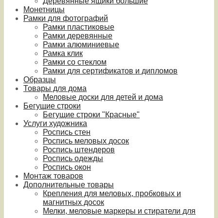
Деревянные ящики большие
Монетницы
Рамки для фотографий
Рамки пластиковые
Рамки деревянные
Рамки алюминиевые
Рамка клик
Рамки со стеклом
Рамки для сертификатов и дипломов
Образцы
Товары для дома
Меловые доски для детей и дома
Бегущие строки
Бегущие строки "Красные"
Услуги художника
Роспись стен
Роспись меловых досок
Роспись штендеров
Роспись одежды
Роспись окон
Монтаж товаров
Дополнительные товары
Крепления для меловых, пробковых и
магнитных досок
Мелки, меловые маркеры и стиратели для