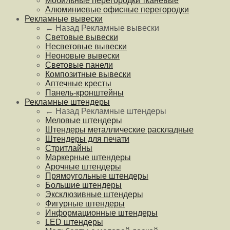
Мобильные перегородки тканевые
Алюминиевые офисные перегородки
Рекламные вывески
← Назад
Рекламные вывески
Световые вывески
Несветовые вывески
Неоновые вывески
Световые панели
Композитные вывески
Аптечные кресты
Панель-кронштейны
Рекламные штендеры
← Назад
Рекламные штендеры
Меловые штендеры
Штендеры металлические раскладные
Штендеры для печати
Стритлайны
Маркерные штендеры
Арочные штендеры
Прямоугольные штендеры
Большие штендеры
Эксклюзивные штендеры
Фигурные штендеры
Информационные штендеры
LED штендеры