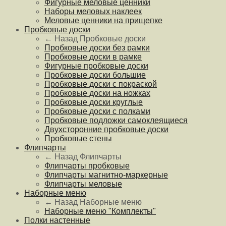
Фигурные меловые ценники
Наборы меловых наклеек
Меловые ценники на прищепке
Пробковые доски
← Назад
Пробковые доски
Пробковые доски без рамки
Пробковые доски в рамке
Фигурные пробковые доски
Пробковые доски большие
Пробковые доски с покраской
Пробковые доски на ножках
Пробковые доски круглые
Пробковые доски с полками
Пробковые подложки самоклеящиеся
Двухсторонние пробковые доски
Пробковые стены
Флипчарты
← Назад
Флипчарты
Флипчарты пробковые
Флипчарты магнитно-маркерные
Флипчарты меловые
Наборные меню
← Назад
Наборные меню
Наборные меню "Комплекты"
Полки настенные