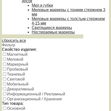
досок
Мел и губки
Меловые маркеры с тонким стержнем 3
мм
Меловые маркеры с толстым стержнем
4-15 мм
Светящиеся маркеры
Нестираемые маркеры
сбросить все
Фильтр
Свойство изделия:
Магнитный
Меловой
Маркерный
Пробковый
Тканевый
Световой
Мобильный
Декоративный
Информационный / Рекламный
Организационный / Хранение
Тип товара:
Основной