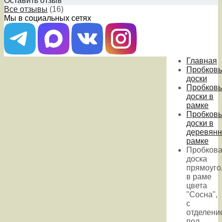
Оставить отзыв
Все отзывы
(16)
Мы в социальных сетях
Главная
Пробков
доски
Пробков
доски в
рамке
Пробков
доски в
деревянн
рамке
Пробков
доска
прямоуго
в раме
цвета
"Сосна",
с
отделени
под