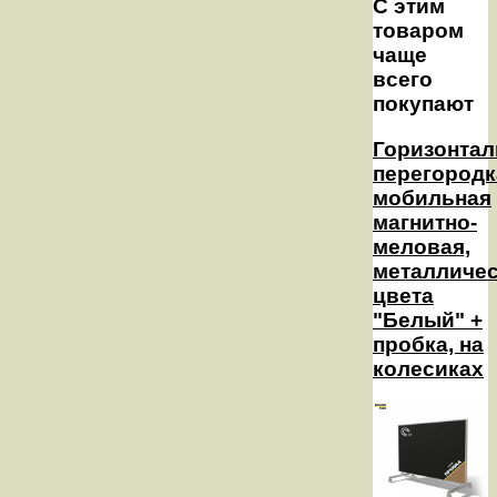
С этим
товаром
чаще
всего
покупают
Горизонтал
перегородк
мобильная
магнитно-
меловая,
металличе
цвета
"Белый" +
пробка, на
колесиках