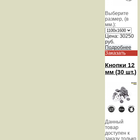
Выберите
размер, (в
мм.):
Цена:
30250
руб.
Подробнее
Заказать
Кнопки 12
мм (30 шт.)
Данный
товар
доступен к
заказу только