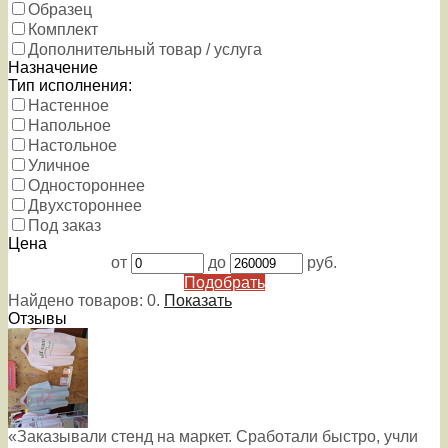
Образец
Комплект
Дополнительный товар / услуга
Назначение
Тип исполнения:
Настенное
Напольное
Настольное
Уличное
Одностороннее
Двухстороннее
Под заказ
Цена
от
до
руб.
Подобрать
Найдено товаров:
0
.
Показать
Отзывы
«Заказывали стенд на маркет. Сработали быстро, учли