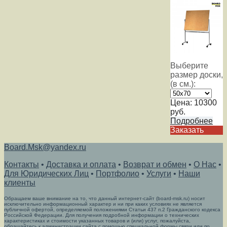
Выберите
размер доски,
(в см.):
Цена:
10300
руб.
Подробнее
Заказать
Board.Msk@yandex.ru
Контакты
•
Доставка и оплата
•
Возврат и обмен
•
О Нас
•
Для Юридических Лиц
•
Портфолио
•
Услуги
•
Наши
клиенты
Обращаем ваше внимание на то, что данный интернет-сайт (board-msk.ru) носит
исключительно информационный характер и ни при каких условиях не является
публичной офертой, определяемой положениями Статьи 437 п.2 Гражданского кодекса
Российской Федерации. Для получения подробной информации о технических
характеристиках и стоимости указанных товаров и (или) услуг, пожалуйста,
обращайтесь к администрации сайта с помощью специальной формы связи или по