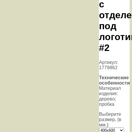
с
отдел
под
логоти
#2
Артикул:
1779862
Технические
особенности
Материал
изделия:
дерево;
пробка
Выберите
размер, (в
мм.):