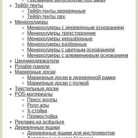
Тейбл тенты
Тейбл-тенты деревянные
Тейбл-тенты пвх
Менюхолдеры
Менюхолдеры с деревянным основанием
Менюхолдеры трехсторонние
Менюхолдеры неразборные
Менюхолдеры разборные
Менюхолдеры с цветным основанием
Менюхолдеры с алюминиевым основанием
Ценникодержатели
Pinable-панели
Маркерные доски
Маркерные доски в деревянной рамке
Маркерные доски с полкой
Текстильные доски
POS-материалы
Пресс воллы
Ролл апы
Х-стойки
Промостойка
Реклама на асфальте
Деревянные ящики
Деревянные ящики для инструментов