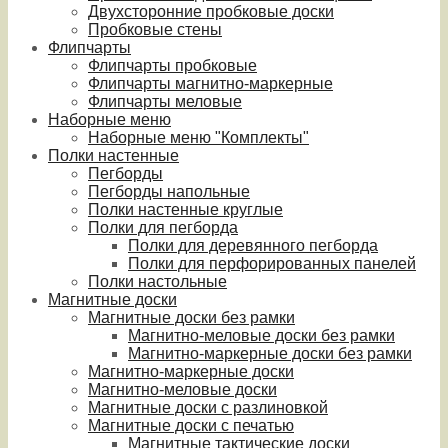
Двухсторонние пробковые доски
Пробковые стены
Флипчарты
Флипчарты пробковые
Флипчарты магнитно-маркерные
Флипчарты меловые
Наборные меню
Наборные меню "Комплекты"
Полки настенные
Пегборды
Пегборды напольные
Полки настенные круглые
Полки для пегборда
Полки для деревянного пегборда
Полки для перфорированных панелей
Полки настольные
Магнитные доски
Магнитные доски без рамки
Магнитно-меловые доски без рамки
Магнитно-маркерные доски без рамки
Магнитно-маркерные доски
Магнитно-меловые доски
Магнитные доски с разлиновкой
Магнитные доски с печатью
Магнитные тактические доски