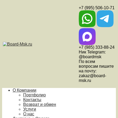
+7 (995) 506-10-71
+7 (985) 333-88-24
Ник Telegram:
@boardmsk
По всем
вопросам пишите
на почту:
zakaz@board-
msk.ru
О Компании
Портфолио
Контакты
Возврат и обмен
Услуги
О нас