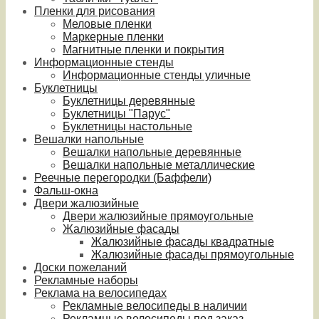
Пленки для рисования
Меловые пленки
Маркерные пленки
Магнитные пленки и покрытия
Информационные стенды
Информационные стенды уличные
Буклетницы
Буклетницы деревянные
Буклетницы "Парус"
Буклетницы настольные
Вешалки напольные
Вешалки напольные деревянные
Вешалки напольные металлические
Реечные перегородки (Баффели)
Фальш-окна
Двери жалюзийные
Двери жалюзийные прямоугольные
Жалюзийные фасады
Жалюзийные фасады квадратные
Жалюзийные фасады прямоугольные
Доски пожеланий
Рекламные наборы
Реклама на велосипедах
Рекламные велосипеды в наличии
Рекламные велосипеды под заказ