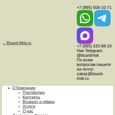
+7 (995) 506-10-71
+7 (985) 333-88-24
Ник Telegram:
@boardmsk
По всем
вопросам пишите
на почту:
zakaz@board-
msk.ru
О Компании
Портфолио
Контакты
Возврат и обмен
Услуги
О нас