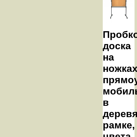
Пробк
доска
на
ножка
прямоу
мобил
в
дерев
рамке,
цвета