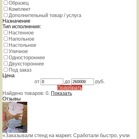
Образец
Комплект
Дополнительный товар / услуга
Назначение
Тип исполнения:
Настенное
Напольное
Настольное
Уличное
Одностороннее
Двухстороннее
Под заказ
Цена
от
до
руб.
Подобрать
Найдено товаров:
0
.
Показать
Отзывы
«Заказывали стенд на маркет. Сработали быстро, учли