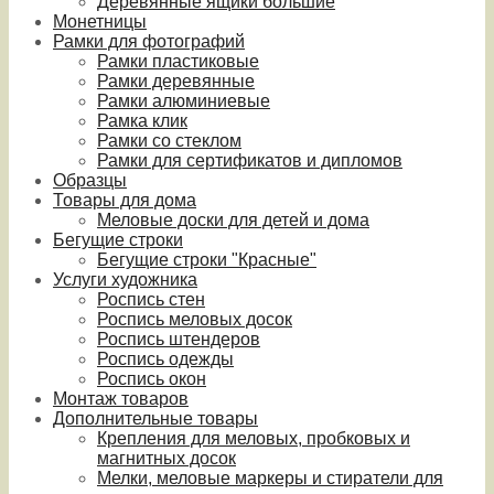
Деревянные ящики большие
Монетницы
Рамки для фотографий
Рамки пластиковые
Рамки деревянные
Рамки алюминиевые
Рамка клик
Рамки со стеклом
Рамки для сертификатов и дипломов
Образцы
Товары для дома
Меловые доски для детей и дома
Бегущие строки
Бегущие строки "Красные"
Услуги художника
Роспись стен
Роспись меловых досок
Роспись штендеров
Роспись одежды
Роспись окон
Монтаж товаров
Дополнительные товары
Крепления для меловых, пробковых и
магнитных досок
Мелки, меловые маркеры и стиратели для