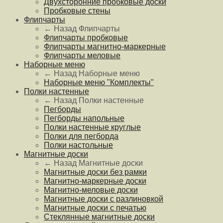
Двухсторонние пробковые доски
Пробковые стены
Флипчарты
← Назад
Флипчарты
Флипчарты пробковые
Флипчарты магнитно-маркерные
Флипчарты меловые
Наборные меню
← Назад
Наборные меню
Наборные меню "Комплекты"
Полки настенные
← Назад
Полки настенные
Пегборды
Пегборды напольные
Полки настенные круглые
Полки для пегборда
Полки настольные
Магнитные доски
← Назад
Магнитные доски
Магнитные доски без рамки
Магнитно-маркерные доски
Магнитно-меловые доски
Магнитные доски с разлиновкой
Магнитные доски с печатью
Стеклянные магнитные доски