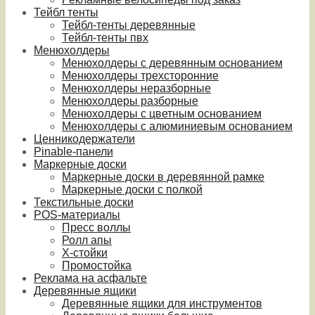
Тейбл тенты
Тейбл-тенты деревянные
Тейбл-тенты пвх
Менюхолдеры
Менюхолдеры с деревянным основанием
Менюхолдеры трехсторонние
Менюхолдеры неразборные
Менюхолдеры разборные
Менюхолдеры с цветным основанием
Менюхолдеры с алюминиевым основанием
Ценникодержатели
Pinable-панели
Маркерные доски
Маркерные доски в деревянной рамке
Маркерные доски с полкой
Текстильные доски
POS-материалы
Пресс воллы
Ролл апы
Х-стойки
Промостойка
Реклама на асфальте
Деревянные ящики
Деревянные ящики для инструментов