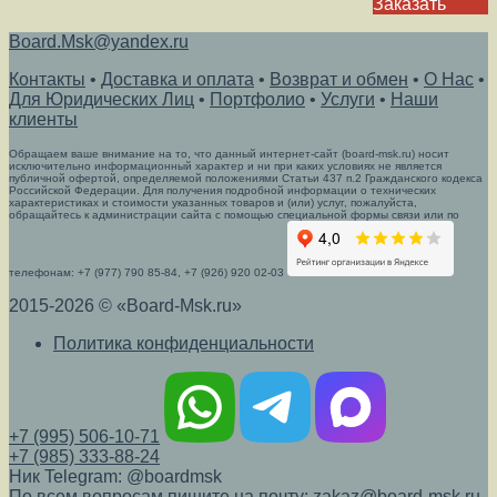
Заказать
Board.Msk@yandex.ru
Контакты
•
Доставка и оплата
•
Возврат и обмен
•
О Нас
•
Для Юридических Лиц
•
Портфолио
•
Услуги
•
Наши
клиенты
Обращаем ваше внимание на то, что данный интернет-сайт (board-msk.ru) носит
исключительно информационный характер и ни при каких условиях не является
публичной офертой, определяемой положениями Статьи 437 п.2 Гражданского кодекса
Российской Федерации. Для получения подробной информации о технических
характеристиках и стоимости указанных товаров и (или) услуг, пожалуйста,
обращайтесь к администрации сайта с помощью специальной формы связи или по
телефонам: +7 (977) 790 85-84, +7 (926) 920 02-03
2015-2026 © «Board-Msk.ru»
Политика конфиденциальности
+7 (995) 506-10-71
+7 (985) 333-88-24
Ник Telegram: @boardmsk
По всем вопросам пишите на почту: zakaz@board-msk.ru