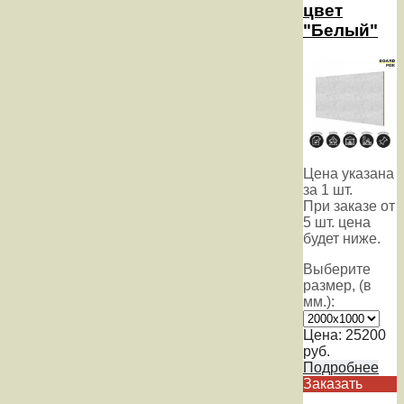
цвет
"Белый"
Цена указана
за 1 шт.
При заказе от
5 шт. цена
будет ниже.
Выберите
размер, (в
мм.):
Цена:
25200
руб.
Подробнее
Заказать