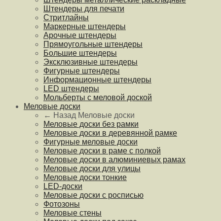
Штендеры для печати
Стритлайны
Маркерные штендеры
Арочные штендеры
Прямоугольные штендеры
Большие штендеры
Эксклюзивные штендеры
Фигурные штендеры
Информационные штендеры
LED штендеры
Мольберты с меловой доской
Меловые доски
← Назад
Меловые доски
Меловые доски без рамки
Меловые доски в деревянной рамке
Фигурные меловые доски
Меловые доски в раме с полкой
Меловые доски в алюминиевых рамах
Меловые доски для улицы
Меловые доски тонкие
LED-доски
Меловые доски с росписью
Фотозоны
Меловые стены