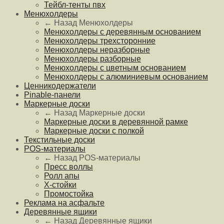
Тейбл-тенты пвх
Менюхолдеры
← Назад
Менюхолдеры
Менюхолдеры с деревянным основанием
Менюхолдеры трехсторонние
Менюхолдеры неразборные
Менюхолдеры разборные
Менюхолдеры с цветным основанием
Менюхолдеры с алюминиевым основанием
Ценникодержатели
Pinable-панели
Маркерные доски
← Назад
Маркерные доски
Маркерные доски в деревянной рамке
Маркерные доски с полкой
Текстильные доски
POS-материалы
← Назад
POS-материалы
Пресс воллы
Ролл апы
Х-стойки
Промостойка
Реклама на асфальте
Деревянные ящики
← Назад
Деревянные ящики