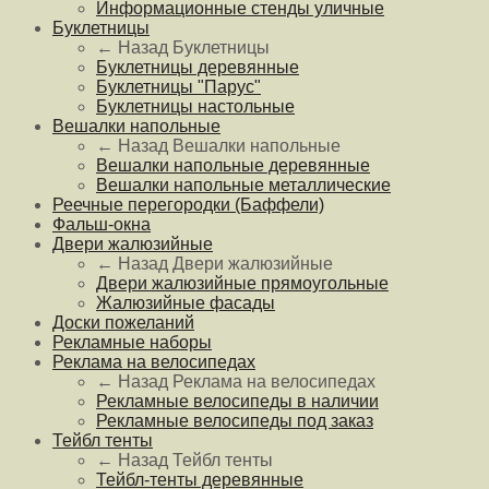
Информационные стенды уличные
Буклетницы
← Назад
Буклетницы
Буклетницы деревянные
Буклетницы "Парус"
Буклетницы настольные
Вешалки напольные
← Назад
Вешалки напольные
Вешалки напольные деревянные
Вешалки напольные металлические
Реечные перегородки (Баффели)
Фальш-окна
Двери жалюзийные
← Назад
Двери жалюзийные
Двери жалюзийные прямоугольные
Жалюзийные фасады
Доски пожеланий
Рекламные наборы
Реклама на велосипедах
← Назад
Реклама на велосипедах
Рекламные велосипеды в наличии
Рекламные велосипеды под заказ
Тейбл тенты
← Назад
Тейбл тенты
Тейбл-тенты деревянные