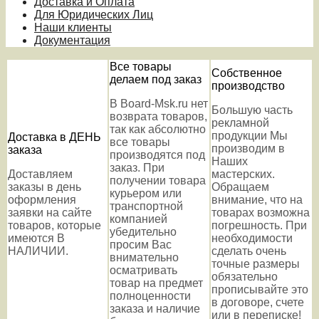
Доставка и Оплата
Для Юридических Лиц
Наши клиенты
Документация
Все товары
Собственное
делаем под заказ
производство
В Board-Msk.ru нет
Большую часть
возврата товаров,
рекламной
так как абсолютно
продукции Мы
Доставка в ДЕНЬ
все товары
производим в
заказа
производятся под
Наших
заказ. При
Доставляем
мастерских.
получении товара
заказы в день
Обращаем
курьером или
оформления
внимание, что на
транспортной
заявки на сайте
товарах возможна
компанией
товаров, которые
погрешность. При
убедительно
имеются В
необходимости
просим Вас
НАЛИЧИИ.
сделать очень
внимательно
точные размеры
осматривать
обязательно
товар на предмет
прописывайте это
полноценности
в договоре, счете
заказа и наличие
или в переписке!