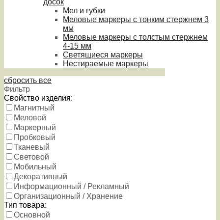
досок
Мел и губки
Меловые маркеры с тонким стержнем 3
мм
Меловые маркеры с толстым стержнем
4-15 мм
Светящиеся маркеры
Нестираемые маркеры
сбросить все
Фильтр
Свойство изделия:
Магнитный
Меловой
Маркерный
Пробковый
Тканевый
Световой
Мобильный
Декоративный
Информационный / Рекламный
Организационный / Хранение
Тип товара:
Основной