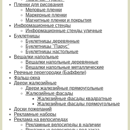
Пленки для рисования
Меловые пленки
Маркерные пленки
Магнитные пленки и покрытия
Информационные стенды
Информационные стенды уличные
Буклетницы
Буклетницы деревянные
Буклетницы "Парус"
Буклетницы настольные
Вешалки напольные
Вешалки напольные деревянные
Вешалки напольные металлические
Реечные перегородки (Баффели)
Фальш-окна
Двери жалюзийные
Двери жалюзийные прямоугольные
Жалюзийные фасады
Жалюзийные фасады квадратные
Жалюзийные фасады прямоугольные
Доски пожеланий
Рекламные наборы
Реклама на велосипедах
Рекламные велосипеды в наличии
Рекламные велосипеды под заказ