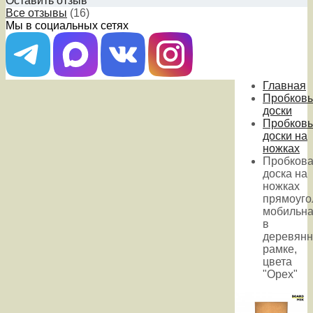
Оставить отзыв
Все отзывы
(16)
Мы в социальных сетях
Главная
Пробков
доски
Пробков
доски на
ножках
Пробков
доска на
ножках
прямоуго
мобильна
в
деревянн
рамке,
цвета
"Орех"