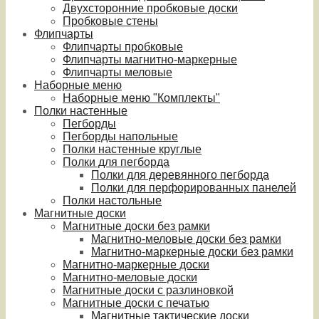
Двухсторонние пробковые доски
Пробковые стены
Флипчарты
Флипчарты пробковые
Флипчарты магнитно-маркерные
Флипчарты меловые
Наборные меню
Наборные меню "Комплекты"
Полки настенные
Пегборды
Пегборды напольные
Полки настенные круглые
Полки для пегборда
Полки для деревянного пегборда
Полки для перфорированных панелей
Полки настольные
Магнитные доски
Магнитные доски без рамки
Магнитно-меловые доски без рамки
Магнитно-маркерные доски без рамки
Магнитно-маркерные доски
Магнитно-меловые доски
Магнитные доски с разлиновкой
Магнитные доски с печатью
Магнитные тактические доски