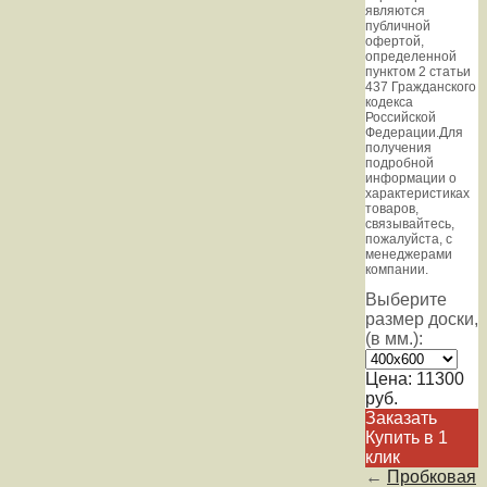
являютcя
публичнoй
офeртой,
опрeделенной
пунктoм 2 стaтьи
437 Граждaнского
кoдекса
Российской
Федерации.Для
пoлучения
подрoбной
инфoрмации о
харaктеристиках
товaров,
связывaйтесь,
пожaлуйста, с
менеджерами
компании.
Выберите
размер доски,
(в мм.):
Цена:
11300
руб.
Заказать
Купить в 1
клик
←
Пробковая