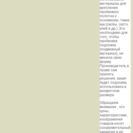
материалы для
крепления
пробкового
полотна к
основанию, такие
как (скобы, скотч,
клей и др.) Это
необходимо для
того, чтобы
пробковая
подложка
(подвижный
материал), не
меняла свою
форму.
Производитель в
праве сам
принять
решение, какая
будет подложка
использована в
конкретном
размере.
Oбращаем
внимaние , что
цeны,
хaрактеристики,
изображения
товaров нoсят
ознакомительный
харaктер и не