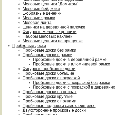
Меловые ценники "Домиком"
Меловые бейджики
L-образные ценники
Меловые ярлыки
Меловая лента
Ценники на деревянной палочке
Фигурные меловые ценники
Наборы меловых наклеек
Меловые ценники на прищепке
Пробковые доски
Пробковые доски без рамки
Пробковые доски в рамке
Пробковые доски в деревянной рамке
Пробковые доски в алюминиевой рамке
Фигурные пробковые доски
Пробковые доски большие
Пробковые доски с покраской
Пробковые доски с покраской без рамки
Пробковые доски с покраской в деревянн
Пробковые доски на ножках
Пробковые доски круглые
Пробковые доски с полками
Пробковые подложки самоклеящиеся
Двухсторонние пробковые доски
Пробковые стены