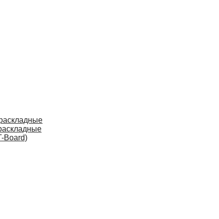
 раскладные
раскладные
-Board)