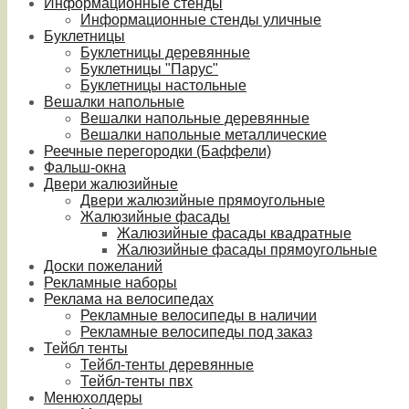
Информационные стенды
Информационные стенды уличные
Буклетницы
Буклетницы деревянные
Буклетницы "Парус"
Буклетницы настольные
Вешалки напольные
Вешалки напольные деревянные
Вешалки напольные металлические
Реечные перегородки (Баффели)
Фальш-окна
Двери жалюзийные
Двери жалюзийные прямоугольные
Жалюзийные фасады
Жалюзийные фасады квадратные
Жалюзийные фасады прямоугольные
Доски пожеланий
Рекламные наборы
Реклама на велосипедах
Рекламные велосипеды в наличии
Рекламные велосипеды под заказ
Тейбл тенты
Тейбл-тенты деревянные
Тейбл-тенты пвх
Менюхолдеры