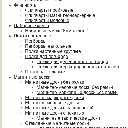
Флипчарты
Флипчарты пробковые
Флипчарты магнитно-маркерные
Флипчарты меловые
Наборные меню
Наборные меню "Комплекты"
Полки настенные
Пегборды
Пегборды напольные
Полки настенные круглые
Полки для пегборда
Полки для деревянного пегборда
Полки для перфорированных панелей
Полки настольные
Магнитные доски
Магнитные доски без рамки
Магнитно-меловые доски без рамки
Магнитно-маркерные доски без рамки
Магнитно-маркерные доски
Магнитно-меловые доски
Магнитные доски с разлиновкой
Магнитные доски с печатью
Магнитные тактические доски
Стеклянные магнитные доски