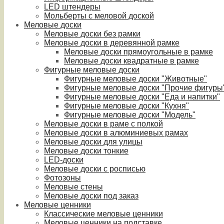
LED штендеры
Мольберты с меловой доской
Меловые доски
Меловые доски без рамки
Меловые доски в деревянной рамке
Меловые доски прямоугольные в рамке
Меловые доски квадратные в рамке
Фигурные меловые доски
Фигурные меловые доски "Животные"
Фигурные меловые доски "Прочие фигуры
Фигурные меловые доски "Еда и напитки"
Фигурные меловые доски "Кухня"
Фигурные меловые доски "Модель"
Меловые доски в раме с полкой
Меловые доски в алюминиевых рамах
Меловые доски для улицы
Меловые доски тонкие
LED-доски
Меловые доски с росписью
Фотозоны
Меловые стены
Меловые доски под заказ
Меловые ценники
Классические меловые ценники
Меловые ценники на подставке