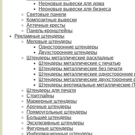
Неоновые вывески для дома
Неоновые вывески для бизнеса
Световые панели
Композитные вывески
Аптечные кресты
Панель-кронштейны
Рекламные штендеры
Меловые штендеры
Односторонние штендеры
Двухсторонние штендеры
Штендеры металлические раскладные
Штендеры металлические с печатью
Штендеры металлические без печати
Штендеры металлические односторонние
Штендеры металлические двухсторонние 
Штендеры вертикальные металлические (T
Штендеры для печати
Стритлайны
Маркерные штендеры
Арочные штендеры
Прямоугольные штендеры
Большие штендеры
Эксклюзивные штендеры
Фигурные штендеры
Информационные штендеры