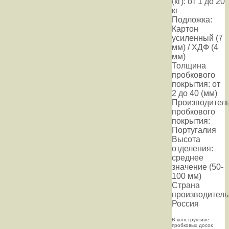
(кг): от 1 до 20
кг
Подложка:
Картон
усиленный (7
мм) / ХДФ (4
мм)
Толщина
пробкового
покрытия: от
2 до 40 (мм)
Производител
пробкового
покрытия:
Португалия
Высота
отделения:
среднее
значение (50-
100 мм)
Страна
производитель
Россия
В конструктиве
пробковых досок