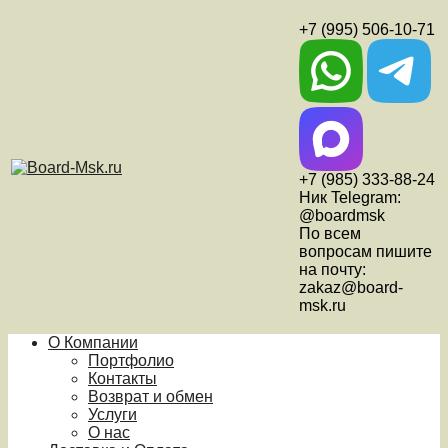
+7 (995) 506-10-71
+7 (985) 333-88-24
Ник Telegram:
@boardmsk
По всем
вопросам пишите
на почту:
zakaz@board-
msk.ru
О Компании
Портфолио
Контакты
Возврат и обмен
Услуги
О нас