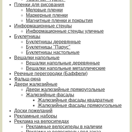
Пленки для рисования
Меловые пленки
Маркерные пленки
Магнитные пленки и покрытия
Информационные стенды
Информационные стенды уличные
Буклетницы
Буклетницы деревянные
Буклетницы "Парус"
Буклетницы настольные
Вешалки напольные
Вешалки напольные деревянные
Вешалки напольные металлические
Реечные перегородки (Баффели)
Фальш-окна
Двери жалюзийные
Двери жалюзийные прямоугольные
Жалюзийные фасады
Жалюзийные фасады квадратные
Жалюзийные фасады прямоугольные
Доски пожеланий
Рекламные наборы
Реклама на велосипедах
Рекламные велосипеды в наличии
Рекламные велосипеды под заказ