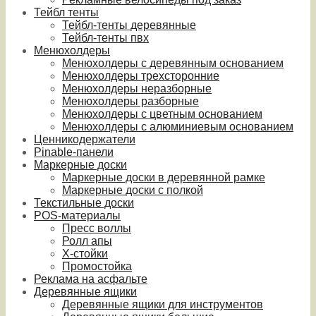
Тейбл тенты
Тейбл-тенты деревянные
Тейбл-тенты пвх
Менюхолдеры
Менюхолдеры с деревянным основанием
Менюхолдеры трехсторонние
Менюхолдеры неразборные
Менюхолдеры разборные
Менюхолдеры с цветным основанием
Менюхолдеры с алюминиевым основанием
Ценникодержатели
Pinable-панели
Маркерные доски
Маркерные доски в деревянной рамке
Маркерные доски с полкой
Текстильные доски
POS-материалы
Пресс воллы
Ролл апы
Х-стойки
Промостойка
Реклама на асфальте
Деревянные ящики
Деревянные ящики для инструментов