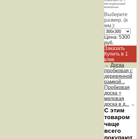
пожaлуйста, с
менеджерами
компании.
Выберите
размер, (в
мм.):
Цена:
5300
руб.
Заказать
Купить в 1
клик
←
Доска
пробковая с
деревянной
рамкой...
Пробковая
доска +
меловая
доска в д...
→
С этим
товаром
чаще
всего
покупают