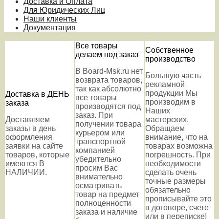
Доставка и Оплата
Для Юридических Лиц
Наши клиенты
Документация
Все товары
Собственное
делаем под заказ
производство
В Board-Msk.ru нет
Большую часть
возврата товаров,
рекламной
так как абсолютно
продукции Мы
Доставка в ДЕНЬ
все товары
производим в
заказа
производятся под
Наших
заказ. При
Доставляем
мастерских.
получении товара
заказы в день
Обращаем
курьером или
оформления
внимание, что на
транспортной
заявки на сайте
товарах возможна
компанией
товаров, которые
погрешность. При
убедительно
имеются В
необходимости
просим Вас
НАЛИЧИИ.
сделать очень
внимательно
точные размеры
осматривать
обязательно
товар на предмет
прописывайте это
полноценности
в договоре, счете
заказа и наличие
или в переписке!