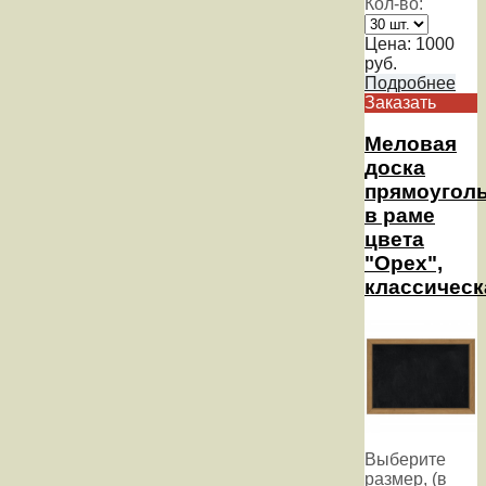
Кол-во:
Цена:
1000
руб.
Подробнее
Заказать
Меловая
доска
прямоугол
в раме
цвета
"Орех",
классическ
Выберите
размер, (в