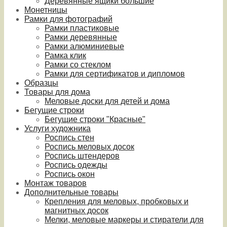
Деревянные ящики большие
Монетницы
Рамки для фотографий
Рамки пластиковые
Рамки деревянные
Рамки алюминиевые
Рамка клик
Рамки со стеклом
Рамки для сертификатов и дипломов
Образцы
Товары для дома
Меловые доски для детей и дома
Бегущие строки
Бегущие строки "Красные"
Услуги художника
Роспись стен
Роспись меловых досок
Роспись штендеров
Роспись одежды
Роспись окон
Монтаж товаров
Дополнительные товары
Крепления для меловых, пробковых и
магнитных досок
Мелки, меловые маркеры и стиратели для