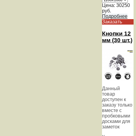
Цена:
30250
руб.
Подробнее
Заказать
Кнопки 12
мм (30 шт.)
Данный
товар
доступен к
заказу только
вместе с
пробковыми
досками для
заметок