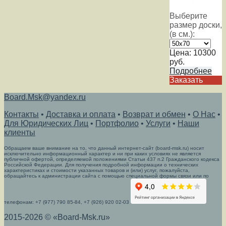
Выберите
размер доски,
(в см.):
Цена:
10300
руб.
Подробнее
Заказать
Board.Msk@yandex.ru
Контакты
•
Доставка и оплата
•
Возврат и обмен
•
О Нас
•
Для Юридических Лиц
•
Портфолио
•
Услуги
•
Наши
клиенты
Обращаем ваше внимание на то, что данный интернет-сайт (board-msk.ru) носит
исключительно информационный характер и ни при каких условиях не является
публичной офертой, определяемой положениями Статьи 437 п.2 Гражданского кодекса
Российской Федерации. Для получения подробной информации о технических
характеристиках и стоимости указанных товаров и (или) услуг, пожалуйста,
обращайтесь к администрации сайта с помощью специальной формы связи или по
телефонам: +7 (977) 790 85-84, +7 (926) 920 02-03
2015-2026 © «Board-Msk.ru»