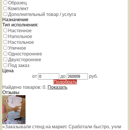
Образец
Комплект
Дополнительный товар / услуга
Назначение
Тип исполнения:
Настенное
Напольное
Настольное
Уличное
Одностороннее
Двухстороннее
Под заказ
Цена
от
до
руб.
Подобрать
Найдено товаров:
0
.
Показать
Отзывы
«Заказывали стенд на маркет. Сработали быстро, учли