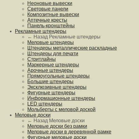
Неоновые вывески
Световые панели
Композитные вывески
Аптечные кресты
Панель-кронштейны
Рекламные штендеры
← Назад
Рекламные штендеры
Меловые штендеры
Штендеры металлические раскладные
Штендеры для печати
Стритлайны
Маркерные штендеры
Арочные штендеры
Прямоугольные штендеры
Большие штендеры
Эксклюзивные штендеры
Фигурные штендеры
Информационные штендеры
LED штендеры
Мольберты с меловой доской
Меловые доски
← Назад
Меловые доски
Меловые доски без рамки
Меловые доски в деревянной рамке
Фигурные меловые доски