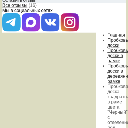
Оставить отзыв
Все отзывы
(16)
Мы в социальных сетях
Главная
Пробков
доски
Пробков
доски в
рамке
Пробков
доски в
деревянн
рамке
Пробков
доска
квадратн
в раме
цвета
"Черный"
с
отделени
под