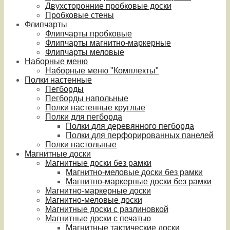
Двухсторонние пробковые доски
Пробковые стены
Флипчарты
Флипчарты пробковые
Флипчарты магнитно-маркерные
Флипчарты меловые
Наборные меню
Наборные меню "Комплекты"
Полки настенные
Пегборды
Пегборды напольные
Полки настенные круглые
Полки для пегборда
Полки для деревянного пегборда
Полки для перфорированных панелей
Полки настольные
Магнитные доски
Магнитные доски без рамки
Магнитно-меловые доски без рамки
Магнитно-маркерные доски без рамки
Магнитно-маркерные доски
Магнитно-меловые доски
Магнитные доски с разлиновкой
Магнитные доски с печатью
Магнитные тактические доски