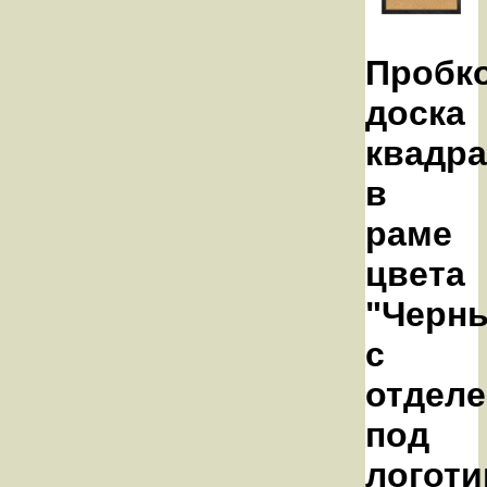
Пробк
доска
квадра
в
раме
цвета
"Черны
с
отдел
под
логоти