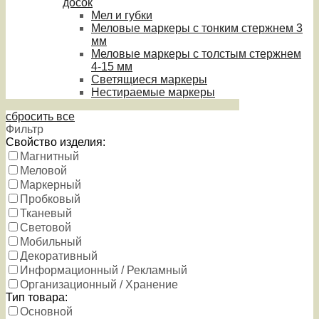
досок
Мел и губки
Меловые маркеры с тонким стержнем 3
мм
Меловые маркеры с толстым стержнем
4-15 мм
Светящиеся маркеры
Нестираемые маркеры
сбросить все
Фильтр
Свойство изделия:
Магнитный
Меловой
Маркерный
Пробковый
Тканевый
Световой
Мобильный
Декоративный
Информационный / Рекламный
Организационный / Хранение
Тип товара:
Основной