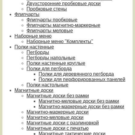
Двухсторонние пробковые доски
Пробковые стены
Флипчарты
Флипчарты пробковые
Флипчарты магнитно-маркерные
Флипчарты меловые
Наборные меню
Наборные меню "Комплекты"
Полки настенные
Пегборды
Пегборды напольные
Полки настенные круглые
Полки для пегборда
Полки для деревянного пегборда
Полки для перфорированных панелей
Полки настольные
Магнитные доски
Магнитные доски без рамки
Магнитно-меловые доски без рамки
Магнитно-маркерные доски без рамки
Магнитно-маркерные доски
Магнитно-меловые доски
Магнитные доски с разлиновкой
Магнитные доски с печатью
Магнитные тактические доски