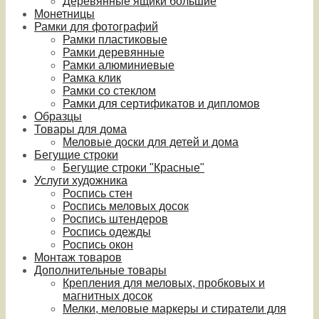
Деревянные ящики большие
Монетницы
Рамки для фотографий
Рамки пластиковые
Рамки деревянные
Рамки алюминиевые
Рамка клик
Рамки со стеклом
Рамки для сертификатов и дипломов
Образцы
Товары для дома
Меловые доски для детей и дома
Бегущие строки
Бегущие строки "Красные"
Услуги художника
Роспись стен
Роспись меловых досок
Роспись штендеров
Роспись одежды
Роспись окон
Монтаж товаров
Дополнительные товары
Крепления для меловых, пробковых и
магнитных досок
Мелки, меловые маркеры и стиратели для