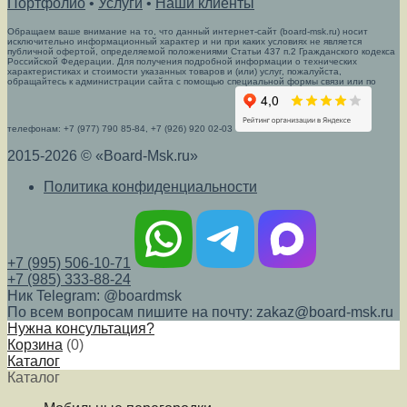
Портфолио
•
Услуги
•
Наши клиенты
Обращаем ваше внимание на то, что данный интернет-сайт (board-msk.ru) носит
исключительно информационный характер и ни при каких условиях не является
публичной офертой, определяемой положениями Статьи 437 п.2 Гражданского кодекса
Российской Федерации. Для получения подробной информации о технических
характеристиках и стоимости указанных товаров и (или) услуг, пожалуйста,
обращайтесь к администрации сайта с помощью специальной формы связи или по
телефонам: +7 (977) 790 85-84, +7 (926) 920 02-03
2015-2026 © «Board-Msk.ru»
Политика конфиденциальности
+7 (995) 506-10-71
+7 (985) 333-88-24
Ник Telegram: @boardmsk
По всем вопросам пишите на почту: zakaz@board-msk.ru
Нужна консультация?
Корзина
(
0
)
Каталог
Каталог