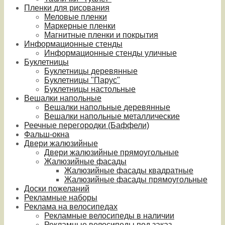
Пленки для рисования
Меловые пленки
Маркерные пленки
Магнитные пленки и покрытия
Информационные стенды
Информационные стенды уличные
Буклетницы
Буклетницы деревянные
Буклетницы "Парус"
Буклетницы настольные
Вешалки напольные
Вешалки напольные деревянные
Вешалки напольные металлические
Реечные перегородки (Баффели)
Фальш-окна
Двери жалюзийные
Двери жалюзийные прямоугольные
Жалюзийные фасады
Жалюзийные фасады квадратные
Жалюзийные фасады прямоугольные
Доски пожеланий
Рекламные наборы
Реклама на велосипедах
Рекламные велосипеды в наличии
Рекламные велосипеды под заказ