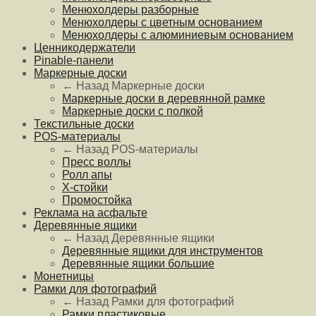
Менюхолдеры разборные
Менюхолдеры с цветным основанием
Менюхолдеры с алюминиевым основанием
Ценникодержатели
Pinable-панели
Маркерные доски
← Назад
Маркерные доски
Маркерные доски в деревянной рамке
Маркерные доски с полкой
Текстильные доски
POS-материалы
← Назад
POS-материалы
Пресс воллы
Ролл апы
Х-стойки
Промостойка
Реклама на асфальте
Деревянные ящики
← Назад
Деревянные ящики
Деревянные ящики для инструментов
Деревянные ящики большие
Монетницы
Рамки для фотографий
← Назад
Рамки для фотографий
Рамки пластиковые