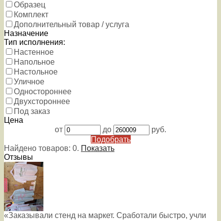
Образец
Комплект
Дополнительный товар / услуга
Назначение
Тип исполнения:
Настенное
Напольное
Настольное
Уличное
Одностороннее
Двухстороннее
Под заказ
Цена
от
до
руб.
Подобрать
Найдено товаров:
0
.
Показать
Отзывы
«Заказывали стенд на маркет. Сработали быстро, учли