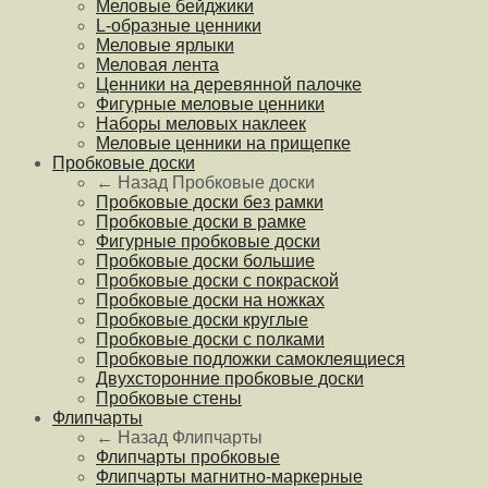
Меловые бейджики
L-образные ценники
Меловые ярлыки
Меловая лента
Ценники на деревянной палочке
Фигурные меловые ценники
Наборы меловых наклеек
Меловые ценники на прищепке
Пробковые доски
← Назад
Пробковые доски
Пробковые доски без рамки
Пробковые доски в рамке
Фигурные пробковые доски
Пробковые доски большие
Пробковые доски с покраской
Пробковые доски на ножках
Пробковые доски круглые
Пробковые доски с полками
Пробковые подложки самоклеящиеся
Двухсторонние пробковые доски
Пробковые стены
Флипчарты
← Назад
Флипчарты
Флипчарты пробковые
Флипчарты магнитно-маркерные