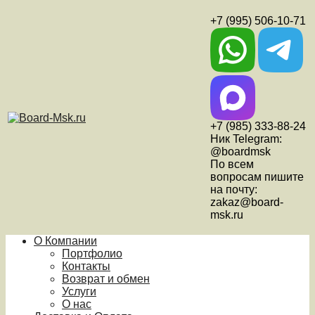
+7 (995) 506-10-71
+7 (985) 333-88-24
Ник Telegram:
@boardmsk
По всем
вопросам пишите
на почту:
zakaz@board-
msk.ru
О Компании
Портфолио
Контакты
Возврат и обмен
Услуги
О нас