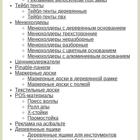
Тейбл тенты
Тейбл-тенты деревянные
Тейбл-тенты пвх
Менюхолдеры
Менюхолдеры с деревянным основанием
Менюхолдеры трехсторонние
Менюхолдеры неразборные
Менюхолдеры разборные
Менюхолдеры с цветным основанием
Менюхолдеры с алюминиевым основанием
Ценникодержатели
Pinable-панели
Маркерные доски
Маркерные доски в деревянной рамке
Маркерные доски с полкой
Текстильные доски
POS-материалы
Пресс воллы
Ролл апы
Х-стойки
Промостойка
Реклама на асфальте
Деревянные ящики
Деревянные ящики для инструментов