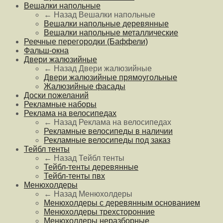
Вешалки напольные
← Назад
Вешалки напольные
Вешалки напольные деревянные
Вешалки напольные металлические
Реечные перегородки (Баффели)
Фальш-окна
Двери жалюзийные
← Назад
Двери жалюзийные
Двери жалюзийные прямоугольные
Жалюзийные фасады
Доски пожеланий
Рекламные наборы
Реклама на велосипедах
← Назад
Реклама на велосипедах
Рекламные велосипеды в наличии
Рекламные велосипеды под заказ
Тейбл тенты
← Назад
Тейбл тенты
Тейбл-тенты деревянные
Тейбл-тенты пвх
Менюхолдеры
← Назад
Менюхолдеры
Менюхолдеры с деревянным основанием
Менюхолдеры трехсторонние
Менюхолдеры неразборные