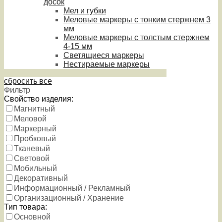
досок
Мел и губки
Меловые маркеры с тонким стержнем 3
мм
Меловые маркеры с толстым стержнем
4-15 мм
Светящиеся маркеры
Нестираемые маркеры
сбросить все
Фильтр
Свойство изделия:
Магнитный
Меловой
Маркерный
Пробковый
Тканевый
Световой
Мобильный
Декоративный
Информационный / Рекламный
Организационный / Хранение
Тип товара:
Основной