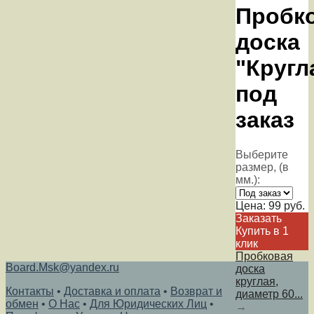
Пробк
доска
"Кругл
под
заказ
Выберите
размер, (в
мм.):
Цена:
99
руб.
Заказать
Купить в 1
клик
Пробковая
Board.Msk@yandex.ru
доска
круглая,
Контакты
•
Доставка и оплата
•
Возврат и
диаметр 60...
обмен
•
О Нас
•
Для Юридических Лиц
•
→