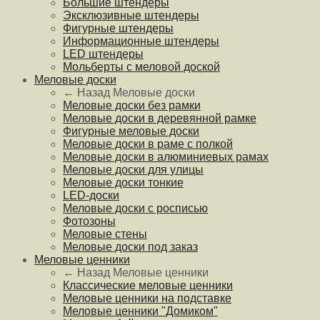
Большие штендеры
Эксклюзивные штендеры
Фигурные штендеры
Информационные штендеры
LED штендеры
Мольберты с меловой доской
Меловые доски
← Назад
Меловые доски
Меловые доски без рамки
Меловые доски в деревянной рамке
Фигурные меловые доски
Меловые доски в раме с полкой
Меловые доски в алюминиевых рамах
Меловые доски для улицы
Меловые доски тонкие
LED-доски
Меловые доски с росписью
Фотозоны
Меловые стены
Меловые доски под заказ
Меловые ценники
← Назад
Меловые ценники
Классические меловые ценники
Меловые ценники на подставке
Меловые ценники "Домиком"