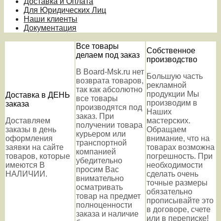
Доставка и Оплата
Для Юридических Лиц
Наши клиенты
Документация
Все товары
Собственное
делаем под заказ
производство
В Board-Msk.ru нет
Большую часть
возврата товаров,
рекламной
так как абсолютно
продукции Мы
Доставка в ДЕНЬ
все товары
производим в
заказа
производятся под
Наших
заказ. При
Доставляем
мастерских.
получении товара
заказы в день
Обращаем
курьером или
оформления
внимание, что на
транспортной
заявки на сайте
товарах возможна
компанией
товаров, которые
погрешность. При
убедительно
имеются В
необходимости
просим Вас
НАЛИЧИИ.
сделать очень
внимательно
точные размеры
осматривать
обязательно
товар на предмет
прописывайте это
полноценности
в договоре, счете
заказа и наличие
или в переписке!