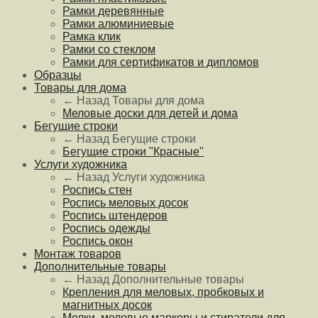
Рамки деревянные
Рамки алюминиевые
Рамка клик
Рамки со стеклом
Рамки для сертификатов и дипломов
Образцы
Товары для дома
← Назад
Товары для дома
Меловые доски для детей и дома
Бегущие строки
← Назад
Бегущие строки
Бегущие строки "Красные"
Услуги художника
← Назад
Услуги художника
Роспись стен
Роспись меловых досок
Роспись штендеров
Роспись одежды
Роспись окон
Монтаж товаров
Дополнительные товары
← Назад
Дополнительные товары
Крепления для меловых, пробковых и
магнитных досок
Мелки, меловые маркеры и стиратели для