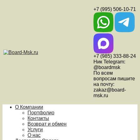
+7 (995) 506-10-71
+7 (985) 333-88-24
Ник Telegram:
@boardmsk
По всем
вопросам пишите
на почту:
zakaz@board-
msk.ru
О Компании
Портфолио
Контакты
Возврат и обмен
Услуги
О нас