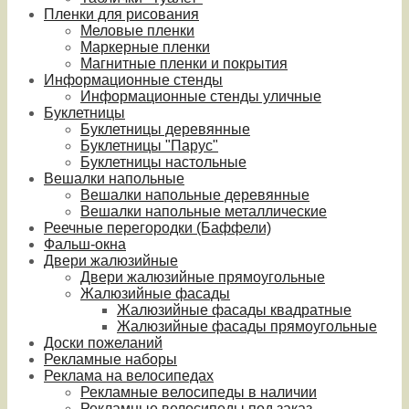
Пленки для рисования
Меловые пленки
Маркерные пленки
Магнитные пленки и покрытия
Информационные стенды
Информационные стенды уличные
Буклетницы
Буклетницы деревянные
Буклетницы "Парус"
Буклетницы настольные
Вешалки напольные
Вешалки напольные деревянные
Вешалки напольные металлические
Реечные перегородки (Баффели)
Фальш-окна
Двери жалюзийные
Двери жалюзийные прямоугольные
Жалюзийные фасады
Жалюзийные фасады квадратные
Жалюзийные фасады прямоугольные
Доски пожеланий
Рекламные наборы
Реклама на велосипедах
Рекламные велосипеды в наличии
Рекламные велосипеды под заказ