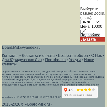
Выберите
размер доски,
(в см.):
Цена:
10300
руб.
Подробнее
Заказать
Board.Msk@yandex.ru
Контакты
•
Доставка и оплата
•
Возврат и обмен
•
О Нас
•
Для Юридических Лиц
•
Портфолио
•
Услуги
•
Наши
клиенты
Обращаем ваше внимание на то, что данный интернет-сайт (board-msk.ru) носит
исключительно информационный характер и ни при каких условиях не является
публичной офертой, определяемой положениями Статьи 437 п.2 Гражданского кодекса
Российской Федерации. Для получения подробной информации о технических
характеристиках и стоимости указанных товаров и (или) услуг, пожалуйста,
обращайтесь к администрации сайта с помощью специальной формы связи или по
телефонам: +7 (977) 790 85-84, +7 (926) 920 02-03
2015-2026 © «Board-Msk.ru»