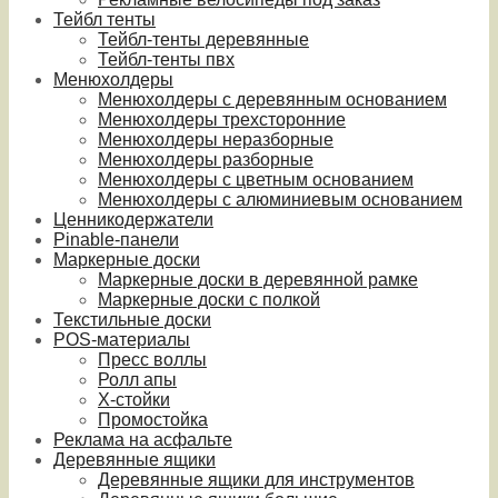
Тейбл тенты
Тейбл-тенты деревянные
Тейбл-тенты пвх
Менюхолдеры
Менюхолдеры с деревянным основанием
Менюхолдеры трехсторонние
Менюхолдеры неразборные
Менюхолдеры разборные
Менюхолдеры с цветным основанием
Менюхолдеры с алюминиевым основанием
Ценникодержатели
Pinable-панели
Маркерные доски
Маркерные доски в деревянной рамке
Маркерные доски с полкой
Текстильные доски
POS-материалы
Пресс воллы
Ролл апы
Х-стойки
Промостойка
Реклама на асфальте
Деревянные ящики
Деревянные ящики для инструментов