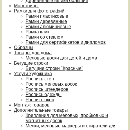
Деревянные ящики большие
Монетницы
Рамки для фотографий
Рамки пластиковые
Рамки деревянные
Рамки алюминиевые
Рамка клик
Рамки со стеклом
Рамки для сертификатов и дипломов
Образцы
Товары для дома
Меловые доски для детей и дома
Бегущие строки
Бегущие строки "Красные"
Услуги художника
Роспись стен
Роспись меловых досок
Роспись штендеров
Роспись одежды
Роспись окон
Монтаж товаров
Дополнительные товары
Крепления для меловых, пробковых и
магнитных досок
Мелки, меловые маркеры и стиратели для