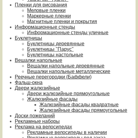
Пленки для рисования
Меловые пленки
Маркерные пленки
Магнитные пленки и покрытия
Информационные стенды
Информационные стенды уличные
Буклетницы
Буклетницы деревянные
Буклетницы "Парус"
Буклетницы настольные
Вешалки напольные
Вешалки напольные деревянные
Вешалки напольные металлические
Реечные перегородки (Баффели)
Фальш-окна
Двери жалюзийные
Двери жалюзийные прямоугольные
Жалюзийные фасады
Жалюзийные фасады квадратные
Жалюзийные фасады прямоугольные
Доски пожеланий
Рекламные наборы
Реклама на велосипедах
Рекламные велосипеды в наличии
Рекламные велосипеды под заказ