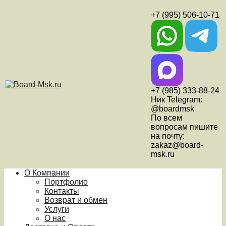
+7 (995) 506-10-71
+7 (985) 333-88-24
Ник Telegram:
@boardmsk
По всем
вопросам пишите
на почту:
zakaz@board-
msk.ru
О Компании
Портфолио
Контакты
Возврат и обмен
Услуги
О нас