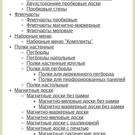
Двухсторонние пробковые доски
Пробковые стены
Флипчарты
Флипчарты пробковые
Флипчарты магнитно-маркерные
Флипчарты меловые
Наборные меню
Наборные меню "Комплекты"
Полки настенные
Пегборды
Пегборды напольные
Полки настенные круглые
Полки для пегборда
Полки для деревянного пегборда
Полки для перфорированных панелей
Полки настольные
Магнитные доски
Магнитные доски без рамки
Магнитно-меловые доски без рамки
Магнитно-маркерные доски без рамки
Магнитно-маркерные доски
Магнитно-меловые доски
Магнитные доски с разлиновкой
Магнитные доски с печатью
Магнитные тактические доски