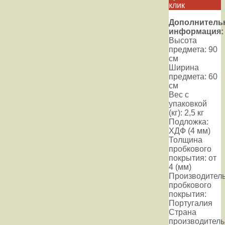
клик
Дополнитель
информация:
Высота
предмета: 90
см
Ширина
предмета: 60
см
Вес с
упаковкой
(кг): 2,5 кг
Подложка:
ХДФ (4 мм)
Толщина
пробкового
покрытия: от
4 (мм)
Производител
пробкового
покрытия:
Португалия
Страна
производитель