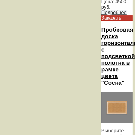
Цена:
4500
руб.
Подробнее
Заказать
Пробковая
доска
горизонтал
с
подсветкой
полотна в
рамке
цвета
"Сосна"
Выберите