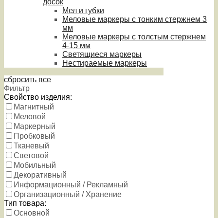
досок
Мел и губки
Меловые маркеры с тонким стержнем 3
мм
Меловые маркеры с толстым стержнем
4-15 мм
Светящиеся маркеры
Нестираемые маркеры
сбросить все
Фильтр
Свойство изделия:
Магнитный
Меловой
Маркерный
Пробковый
Тканевый
Световой
Мобильный
Декоративный
Информационный / Рекламный
Организационный / Хранение
Тип товара:
Основной