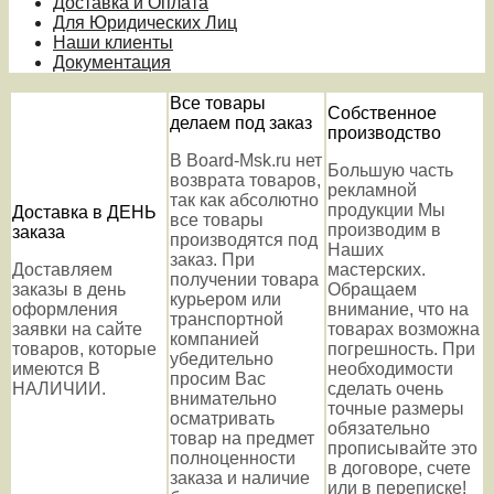
Доставка и Оплата
Для Юридических Лиц
Наши клиенты
Документация
Все товары
Собственное
делаем под заказ
производство
В Board-Msk.ru нет
Большую часть
возврата товаров,
рекламной
так как абсолютно
продукции Мы
Доставка в ДЕНЬ
все товары
производим в
заказа
производятся под
Наших
заказ. При
Доставляем
мастерских.
получении товара
заказы в день
Обращаем
курьером или
оформления
внимание, что на
транспортной
заявки на сайте
товарах возможна
компанией
товаров, которые
погрешность. При
убедительно
имеются В
необходимости
просим Вас
НАЛИЧИИ.
сделать очень
внимательно
точные размеры
осматривать
обязательно
товар на предмет
прописывайте это
полноценности
в договоре, счете
заказа и наличие
или в переписке!