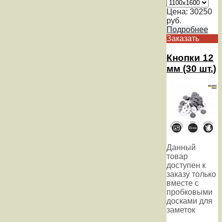
Цена:
30250
руб.
Подробнее
Заказать
Кнопки 12
мм (30 шт.)
Данный
товар
доступен к
заказу только
вместе с
пробковыми
досками для
заметок