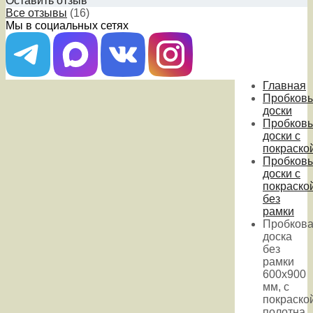
Оставить отзыв
Все отзывы
(16)
Мы в социальных сетях
Главная
Пробков
доски
Пробков
доски с
покраско
Пробков
доски с
покраско
без
рамки
Пробков
доска
без
рамки
600х900
мм, с
покраско
полотна