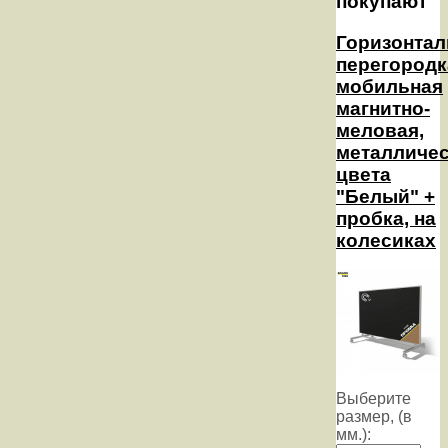
покупают
Горизонтал
перегородк
мобильная
магнитно-
меловая,
металличе
цвета
"Белый" +
пробка, на
колесиках
Выберите
размер, (в
мм.):