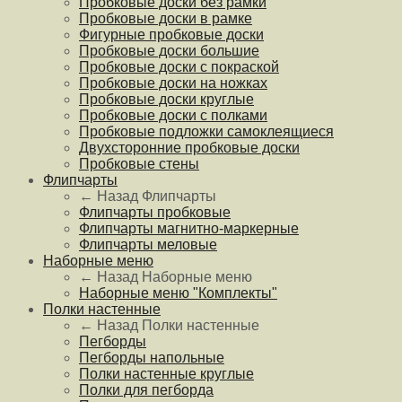
Пробковые доски без рамки
Пробковые доски в рамке
Фигурные пробковые доски
Пробковые доски большие
Пробковые доски с покраской
Пробковые доски на ножках
Пробковые доски круглые
Пробковые доски с полками
Пробковые подложки самоклеящиеся
Двухсторонние пробковые доски
Пробковые стены
Флипчарты
← Назад
Флипчарты
Флипчарты пробковые
Флипчарты магнитно-маркерные
Флипчарты меловые
Наборные меню
← Назад
Наборные меню
Наборные меню "Комплекты"
Полки настенные
← Назад
Полки настенные
Пегборды
Пегборды напольные
Полки настенные круглые
Полки для пегборда