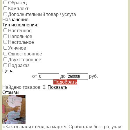
Образец
Комплект
Дополнительный товар / услуга
Назначение
Тип исполнения:
Настенное
Напольное
Настольное
Уличное
Одностороннее
Двухстороннее
Под заказ
Цена
от
до
руб.
Подобрать
Найдено товаров:
0
.
Показать
Отзывы
«Заказывали стенд на маркет. Сработали быстро, учли