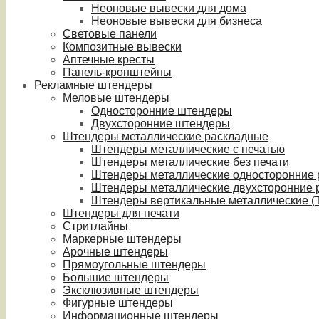
Неоновые вывески для дома
Неоновые вывески для бизнеса
Световые панели
Композитные вывески
Аптечные кресты
Панель-кронштейны
Рекламные штендеры
Меловые штендеры
Односторонние штендеры
Двухсторонние штендеры
Штендеры металлические раскладные
Штендеры металлические с печатью
Штендеры металлические без печати
Штендеры металлические односторонние
Штендеры металлические двухсторонние 
Штендеры вертикальные металлические (T
Штендеры для печати
Стритлайны
Маркерные штендеры
Арочные штендеры
Прямоугольные штендеры
Большие штендеры
Эксклюзивные штендеры
Фигурные штендеры
Информационные штендеры