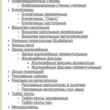
Информационные стенды
Информационные стенды уличные
Буклетницы
Буклетницы деревянные
Буклетницы "Парус"
Буклетницы настольные
Вешалки напольные
Вешалки напольные деревянные
Вешалки напольные металлические
Реечные перегородки (Баффели)
Фальш-окна
Двери жалюзийные
Двери жалюзийные прямоугольные
Жалюзийные фасады
Жалюзийные фасады квадратные
Жалюзийные фасады прямоугольные
Доски пожеланий
Рекламные наборы
Реклама на велосипедах
Рекламные велосипеды в наличии
Рекламные велосипеды под заказ
Тейбл тенты
Тейбл-тенты деревянные
Тейбл-тенты пвх
Менюхолдеры