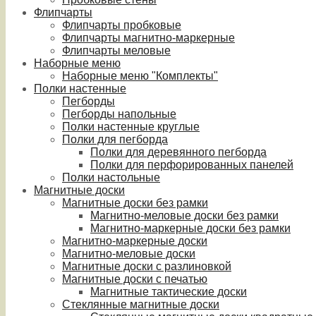
Флипчарты
Флипчарты пробковые
Флипчарты магнитно-маркерные
Флипчарты меловые
Наборные меню
Наборные меню "Комплекты"
Полки настенные
Пегборды
Пегборды напольные
Полки настенные круглые
Полки для пегборда
Полки для деревянного пегборда
Полки для перфорированных панелей
Полки настольные
Магнитные доски
Магнитные доски без рамки
Магнитно-меловые доски без рамки
Магнитно-маркерные доски без рамки
Магнитно-маркерные доски
Магнитно-меловые доски
Магнитные доски с разлиновкой
Магнитные доски с печатью
Магнитные тактические доски
Стеклянные магнитные доски