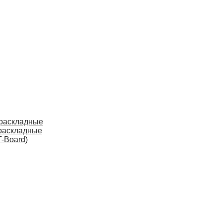
 раскладные
раскладные
-Board)