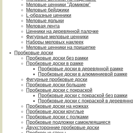
Меловые ценники "Домиком"
Меловые бейджики
L-образные ценники
Меловые ярлыки
Меловая лента
Ценники на деревянной палочке
Фигурные меловые ценники
Наборы меловых наклеек
Меловые ценники на прищепке
Пробковые доски
Пробковые доски без рамки
Пробковые доски в рамке
Пробковые доски в деревянной рамке
Пробковые доски в алюминиевой рамке
Фигурные пробковые доски
Пробковые доски большие
Пробковые доски с покраской
Пробковые доски с покраской без рамки
Пробковые доски с покраской в деревянн
Пробковые доски на ножках
Пробковые доски круглые
Пробковые доски с полками
Пробковые подложки самоклеящиеся
Двухсторонние пробковые доски
Пробковые стены