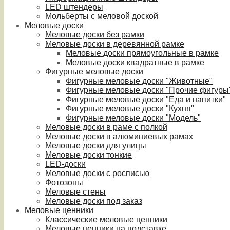
LED штендеры
Мольберты с меловой доской
Меловые доски
Меловые доски без рамки
Меловые доски в деревянной рамке
Меловые доски прямоугольные в рамке
Меловые доски квадратные в рамке
Фигурные меловые доски
Фигурные меловые доски "Животные"
Фигурные меловые доски "Прочие фигуры
Фигурные меловые доски "Еда и напитки"
Фигурные меловые доски "Кухня"
Фигурные меловые доски "Модель"
Меловые доски в раме с полкой
Меловые доски в алюминиевых рамах
Меловые доски для улицы
Меловые доски тонкие
LED-доски
Меловые доски с росписью
Фотозоны
Меловые стены
Меловые доски под заказ
Меловые ценники
Классические меловые ценники
Меловые ценники на подставке