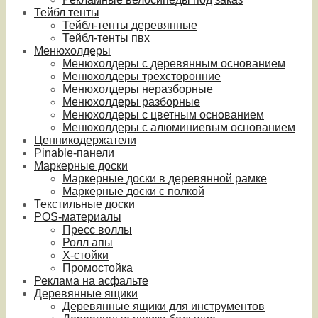
Тейбл тенты
Тейбл-тенты деревянные
Тейбл-тенты пвх
Менюхолдеры
Менюхолдеры с деревянным основанием
Менюхолдеры трехсторонние
Менюхолдеры неразборные
Менюхолдеры разборные
Менюхолдеры с цветным основанием
Менюхолдеры с алюминиевым основанием
Ценникодержатели
Pinable-панели
Маркерные доски
Маркерные доски в деревянной рамке
Маркерные доски с полкой
Текстильные доски
POS-материалы
Пресс воллы
Ролл апы
Х-стойки
Промостойка
Реклама на асфальте
Деревянные ящики
Деревянные ящики для инструментов