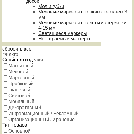
досок
Мел и губки
Меловые маркеры с тонким стержнем 3
мм
Меловые маркеры с толстым стержнем
4-15 мм
Светящиеся маркеры
Нестираемые маркеры
сбросить все
Фильтр
Свойство изделия:
Магнитный
Меловой
Маркерный
Пробковый
Тканевый
Световой
Мобильный
Декоративный
Информационный / Рекламный
Организационный / Хранение
Тип товара:
Основной