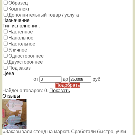
Образец
Комплект
Дополнительный товар / услуга
Назначение
Тип исполнения:
Настенное
Напольное
Настольное
Уличное
Одностороннее
Двухстороннее
Под заказ
Цена
от
до
руб.
Подобрать
Найдено товаров:
0
.
Показать
Отзывы
«Заказывали стенд на маркет. Сработали быстро, учли