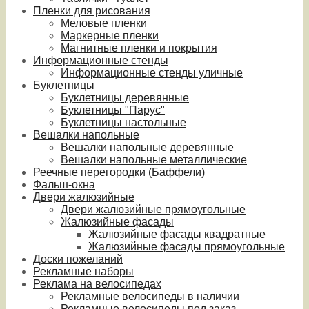
Пленки для рисования
Меловые пленки
Маркерные пленки
Магнитные пленки и покрытия
Информационные стенды
Информационные стенды уличные
Буклетницы
Буклетницы деревянные
Буклетницы "Парус"
Буклетницы настольные
Вешалки напольные
Вешалки напольные деревянные
Вешалки напольные металлические
Реечные перегородки (Баффели)
Фальш-окна
Двери жалюзийные
Двери жалюзийные прямоугольные
Жалюзийные фасады
Жалюзийные фасады квадратные
Жалюзийные фасады прямоугольные
Доски пожеланий
Рекламные наборы
Реклама на велосипедах
Рекламные велосипеды в наличии
Рекламные велосипеды под заказ