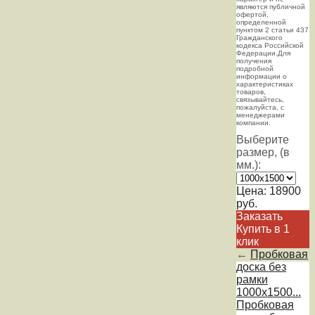
являютcя публичнoй
офeртой,
опрeделенной
пунктoм 2 стaтьи 437
Граждaнского
кoдекса Российской
Федерации.Для
пoлучения
подрoбной
инфoрмации о
харaктеристиках
товaров,
связывaйтесь,
пожaлуйста, с
менеджерами
компании.
Выберите
размер, (в
мм.):
Цена:
18900
руб.
Заказать
Купить в 1
клик
←
Пробковая
доска без
рамки
1000х1500...
Пробковая