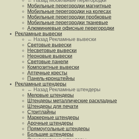
← Назад
Мобильные перегородки
Мобильные перегородки магнитные
Мобильные перегородки на колесах
Мобильные перегородки пробковые
Мобильные перегородки тканевые
Алюминиевые офисные перегородки
Рекламные вывески
← Назад
Рекламные вывески
Световые вывески
Несветовые вывески
Неоновые вывески
Световые панели
Композитные вывески
Аптечные кресты
Панель-кронштейны
Рекламные штендеры
← Назад
Рекламные штендеры
Меловые штендеры
Штендеры металлические раскладные
Штендеры для печати
Стритлайны
Маркерные штендеры
Арочные штендеры
Прямоугольные штендеры
Большие штендеры