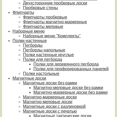
Двухсторонние пробковые доски
Пробковые стены
Флипчарты
Флипчарты пробковые
Флипчарты магнитно-маркерные
Флипчарты меловые
Наборные меню
Наборные меню "Комплекты"
Полки настенные
Пегборды
Пегборды напольные
Полки настенные круглые
Полки для пегборда
Полки для деревянного пегборда
Полки для перфорированных панелей
Полки настольные
Магнитные доски
Магнитные доски без рамки
Магнитно-меловые доски без рамки
Магнитно-маркерные доски без рамки
Магнитно-маркерные доски
Магнитно-меловые доски
Магнитные доски с разлиновкой
Магнитные доски с печатью
Магнитные тактические доски