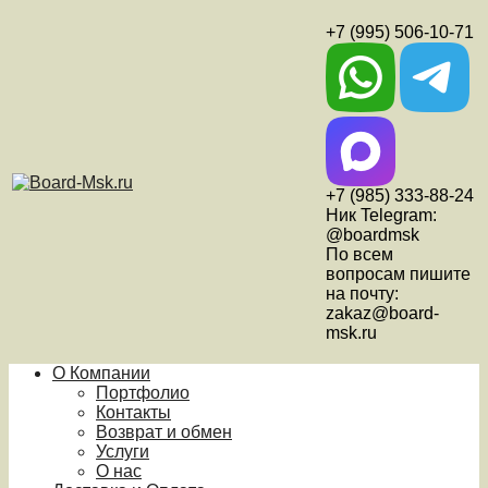
+7 (995) 506-10-71
+7 (985) 333-88-24
Ник Telegram:
@boardmsk
По всем
вопросам пишите
на почту:
zakaz@board-
msk.ru
О Компании
Портфолио
Контакты
Возврат и обмен
Услуги
О нас