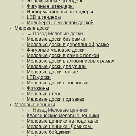
Эксклюзивные штендеры
Фигурные штендеры
Информационные штендеры
LED штендеры
Мольберты с меловой доской
Меловые доски
← Назад
Меловые доски
Меловые доски без рамки
Меловые доски в деревянной рамке
Фигурные меловые доски
Меловые доски в раме с полкой
Меловые доски в алюминиевых рамах
Меловые доски для улицы
Меловые доски тонкие
LED-доски
Меловые доски с росписью
Фотозоны
Меловые стены
Меловые доски под заказ
Меловые ценники
← Назад
Меловые ценники
Классические меловые ценники
Меловые ценники на подставке
Меловые ценники "Домиком"
Меловые бейджики