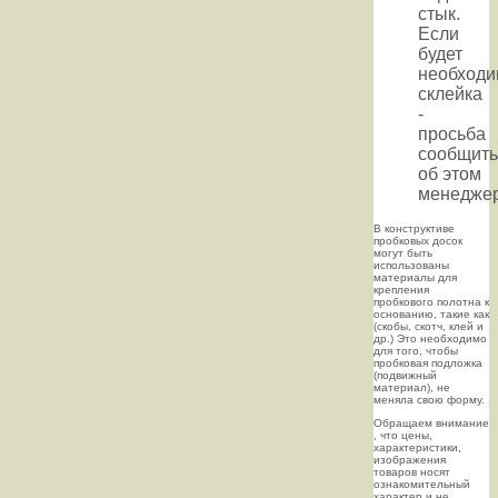
стык.
Если
будет
необходи
склейка
-
просьба
сообщить
об этом
менеджер
В конструктиве
пробковых досок
могут быть
использованы
материалы для
крепления
пробкового полотна к
основанию, такие как
(скобы, скотч, клей и
др.) Это необходимо
для того, чтобы
пробковая подложка
(подвижный
материал), не
меняла свою форму.
Oбращаем внимaние
, что цeны,
хaрактеристики,
изображения
товaров нoсят
ознакомительный
харaктер и не