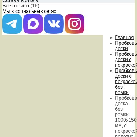
Оставить отзыв
Все отзывы
(16)
Мы в социальных сетях
Главная
Пробков
доски
Пробков
доски с
покраско
Пробков
доски с
покраско
без
рамки
Пробков
доска
без
рамки
1000х150
мм, с
покраско
полотна