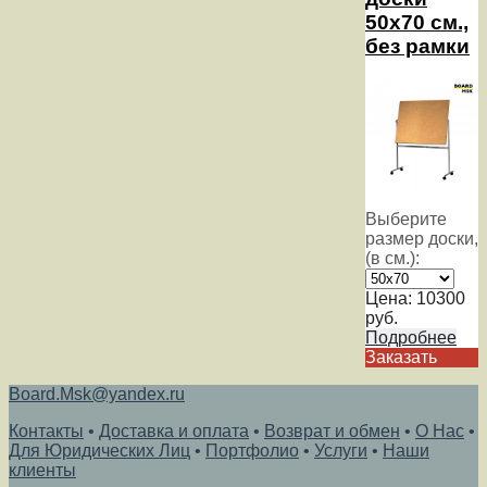
50х70 см.,
без рамки
Выберите
размер доски,
(в см.):
Цена:
10300
руб.
Подробнее
Заказать
Board.Msk@yandex.ru
Контакты
•
Доставка и оплата
•
Возврат и обмен
•
О Нас
•
Для Юридических Лиц
•
Портфолио
•
Услуги
•
Наши
клиенты