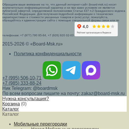
Обращаем ваше внимание на то, что данный интернет-сайт (board-msk.ru) носит
исключительно информационный характер и ни при каких условиях не является
публичной офертой, определяемой положениями Статьи 437 п.2 Гражданского кодекса
Российской Федерации. Для получения подробной информации о технических
характеристиках и стоимости указанных товаров и (или) услуг, пожалуйста,
обращайтесь к администрации сайта с помощью специальной формы связи или по
телефонам: +7 (977) 790 85-84, +7 (926) 920 02-03
2015-2026 © «Board-Msk.ru»
Политика конфиденциальности
+7 (995) 506-10-71
+7 (985) 333-88-24
Ник Telegram: @boardmsk
По всем вопросам пишите на почту: zakaz@board-msk.ru
Нужна консультация?
Корзина
(
0
)
Каталог
Каталог
Мобильные перегородки