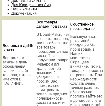
Доставка и Оплата
Для Юридических Лиц
Наши клиенты
Документация
Все товары
Собственное
делаем под заказ
производство
В Board-Msk.ru нет
Большую часть
возврата товаров,
рекламной
так как абсолютно
продукции Мы
Доставка в ДЕНЬ
все товары
производим в
заказа
производятся под
Наших
заказ. При
Доставляем
мастерских.
получении товара
заказы в день
Обращаем
курьером или
оформления
внимание, что на
транспортной
заявки на сайте
товарах возможна
компанией
товаров, которые
погрешность. При
убедительно
имеются В
необходимости
просим Вас
НАЛИЧИИ.
сделать очень
внимательно
точные размеры
осматривать
обязательно
товар на предмет
прописывайте это
полноценности
в договоре, счете
заказа и наличие
или в переписке!