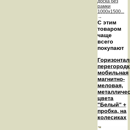
доска без
рамки
1000х1500...
→
С этим
товаром
чаще
всего
покупают
Горизонтал
перегородк
мобильная
магнитно-
меловая,
металличе
цвета
"Белый" +
пробка, на
колесиках