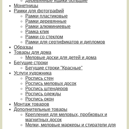
Деревянные ящики большие
Монетницы
Рамки для фотографий
Рамки пластиковые
Рамки деревянные
Рамки алюминиевые
Рамка клик
Рамки со стеклом
Рамки для сертификатов и дипломов
Образцы
Товары для дома
Меловые доски для детей и дома
Бегущие строки
Бегущие строки "Красные"
Услуги художника
Роспись стен
Роспись меловых досок
Роспись штендеров
Роспись одежды
Роспись окон
Монтаж товаров
Дополнительные товары
Крепления для меловых, пробковых и
магнитных досок
Мелки, меловые маркеры и стиратели для