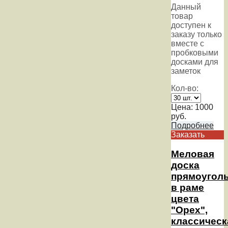
Данный
товар
доступен к
заказу только
вместе с
пробковыми
досками для
заметок
Кол-во:
Цена:
1000
руб.
Подробнее
Заказать
Меловая
доска
прямоугол
в раме
цвета
"Орех",
классическ