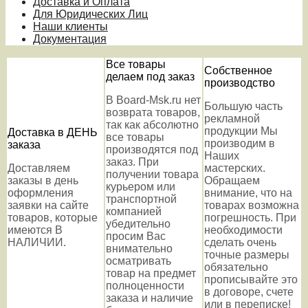
Доставка и Оплата
Для Юридических Лиц
Наши клиенты
Документация
Все товары
Собственное
делаем под заказ
производство
В Board-Msk.ru нет
Большую часть
возврата товаров,
рекламной
так как абсолютно
продукции Мы
Доставка в ДЕНЬ
все товары
производим в
заказа
производятся под
Наших
заказ. При
Доставляем
мастерских.
получении товара
заказы в день
Обращаем
курьером или
оформления
внимание, что на
транспортной
заявки на сайте
товарах возможна
компанией
товаров, которые
погрешность. При
убедительно
имеются В
необходимости
просим Вас
НАЛИЧИИ.
сделать очень
внимательно
точные размеры
осматривать
обязательно
товар на предмет
прописывайте это
полноценности
в договоре, счете
заказа и наличие
или в переписке!