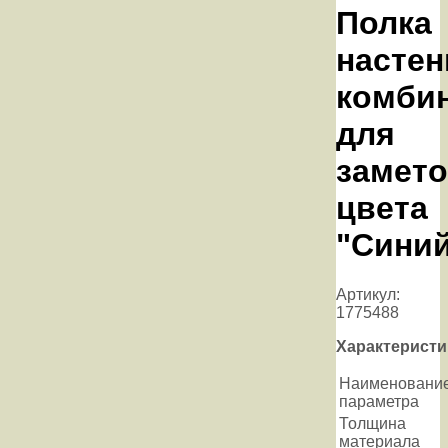
Полка
настен
комби
для
замето
цвета
"Сини
Артикул:
1775488
Характеристи
Наименовани
параметра
Толщина
материала