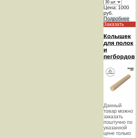
Цена:
1000
руб.
Подробнее
Заказать
Колышек
для полок
и
пегбордов
Данный
товар можно
заказать
поштучно по
указанной
цене только