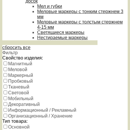
досок
Мел и губки
Меловые маркеры с тонким стержнем 3
мм
Меловые маркеры с толстым стержнем
4-15 мм
Светящиеся маркеры
Нестираемые маркеры
сбросить все
Фильтр
Свойство изделия:
Магнитный
Меловой
Маркерный
Пробковый
Тканевый
Световой
Мобильный
Декоративный
Информационный / Рекламный
Организационный / Хранение
Тип товара:
Основной