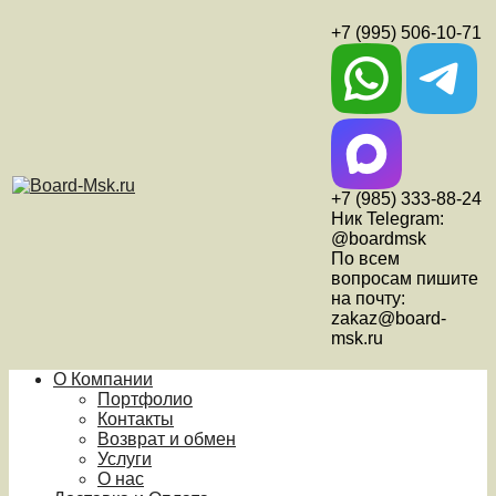
+7 (995) 506-10-71
+7 (985) 333-88-24
Ник Telegram:
@boardmsk
По всем
вопросам пишите
на почту:
zakaz@board-
msk.ru
О Компании
Портфолио
Контакты
Возврат и обмен
Услуги
О нас