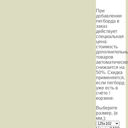
При
добавлении
пегборда в
заказ
действует
специальная
цена:
стоимость
дополнительн
товаров
автоматически
снижается на
50%. Скидка
применяется,
если пегборд
уже есть в
счёте /
корзине.
Выберите
размер, (в
мм.):