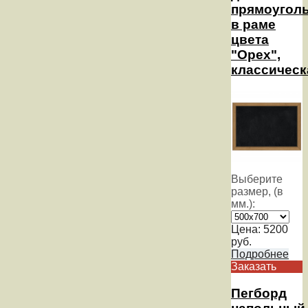
прямоугол
в раме
цвета
"Орех",
классическ
Выберите
размер, (в
мм.):
Цена:
5200
руб.
Подробнее
Заказать
Пегборд