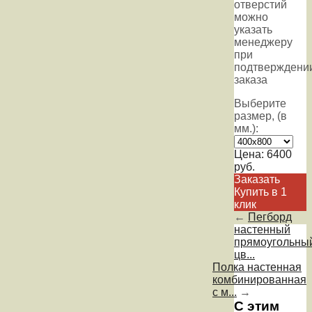
отверстий
можно
указать
менеджеру
при
подтверждени
заказа
Выберите
размер, (в
мм.):
Цена:
6400
руб.
Заказать
Купить в 1
клик
←
Пегборд
настенный
прямоугольны
цв...
Полка настенная
комбинированная
с м...
→
С этим