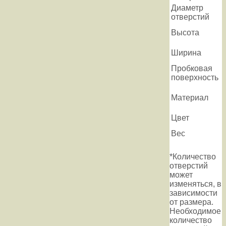
Диаметр
отверстий
Высота
Ширина
Пробковая
поверхность
Материал
Цвет
Вес
*Количество
отверстий
может
изменяться, в
зависимости
от размера.
Необходимое
количество