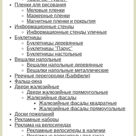
Пленки для рисования
Меловые пленки
Маркерные пленки
Магнитные пленки и покрытия
Информационные стенды
Информационные стенды уличные
Буклетницы
Буклетницы деревянные
Буклетницы "Парус"
Буклетницы настольные
Вешалки напольные
Вешалки напольные деревянные
Вешалки напольные металлические
Реечные перегородки (Баффели)
Фальш-окна
Двери жалюзийные
Двери жалюзийные прямоугольные
Жалюзийные фасады
Жалюзийные фасады квадратные
Жалюзийные фасады прямоугольные
Доски пожеланий
Рекламные наборы
Реклама на велосипедах
Рекламные велосипеды в наличии
Рекламные велосипеды под заказ