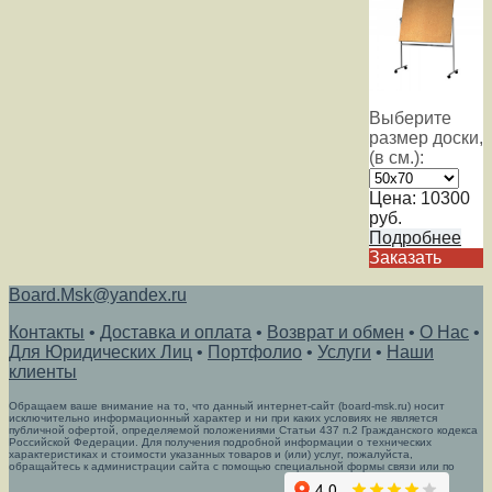
Выберите
размер доски,
(в см.):
Цена:
10300
руб.
Подробнее
Заказать
Board.Msk@yandex.ru
Контакты
•
Доставка и оплата
•
Возврат и обмен
•
О Нас
•
Для Юридических Лиц
•
Портфолио
•
Услуги
•
Наши
клиенты
Обращаем ваше внимание на то, что данный интернет-сайт (board-msk.ru) носит
исключительно информационный характер и ни при каких условиях не является
публичной офертой, определяемой положениями Статьи 437 п.2 Гражданского кодекса
Российской Федерации. Для получения подробной информации о технических
характеристиках и стоимости указанных товаров и (или) услуг, пожалуйста,
обращайтесь к администрации сайта с помощью специальной формы связи или по