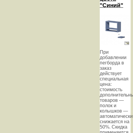
"Синий"
При
добавлении
пегборда в
заказ
действует
специальная
цена:
стоимость
дополнительн
товаров —
полок и
колышков —
автоматически
снижается на
50%. Скидка
применяется,