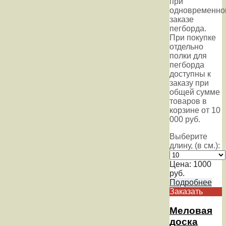
при
одновременно
заказе
пегборда.
При покупке
отдельно
полки для
пегборда
доступны к
заказу при
общей сумме
товаров в
корзине от 10
000 руб.
Выберите
длину, (в см.):
Цена:
1000
руб.
Подробнее
Заказать
Меловая
доска