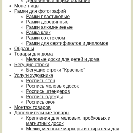
Деревянные ящики большие
Монетницы
Рамки для фотографий
Рамки пластиковые
Рамки деревянные
Рамки алюминиевые
Рамка клик
Рамки со стеклом
Рамки для сертификатов и дипломов
Образцы
Товары для дома
Меловые доски для детей и дома
Бегущие строки
Бегущие строки "Красные"
Услуги художника
Роспись стен
Роспись меловых досок
Роспись штендеров
Роспись одежды
Роспись окон
Монтаж товаров
Дополнительные товары
Крепления для меловых, пробковых и
магнитных досок
Мелки, меловые маркеры и стиратели для