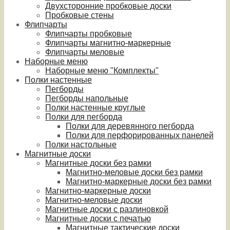
Двухсторонние пробковые доски
Пробковые стены
Флипчарты
Флипчарты пробковые
Флипчарты магнитно-маркерные
Флипчарты меловые
Наборные меню
Наборные меню "Комплекты"
Полки настенные
Пегборды
Пегборды напольные
Полки настенные круглые
Полки для пегборда
Полки для деревянного пегборда
Полки для перфорированных панелей
Полки настольные
Магнитные доски
Магнитные доски без рамки
Магнитно-меловые доски без рамки
Магнитно-маркерные доски без рамки
Магнитно-маркерные доски
Магнитно-меловые доски
Магнитные доски с разлиновкой
Магнитные доски с печатью
Магнитные тактические доски