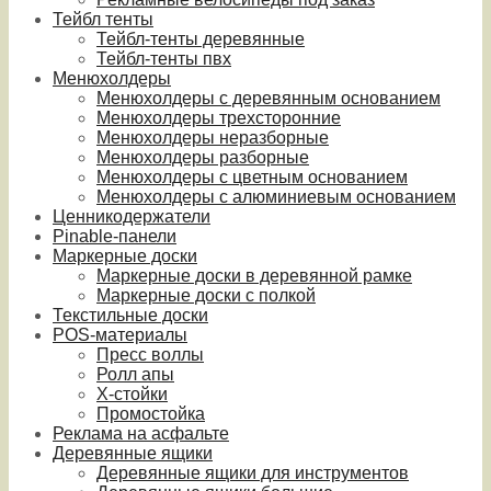
Тейбл тенты
Тейбл-тенты деревянные
Тейбл-тенты пвх
Менюхолдеры
Менюхолдеры с деревянным основанием
Менюхолдеры трехсторонние
Менюхолдеры неразборные
Менюхолдеры разборные
Менюхолдеры с цветным основанием
Менюхолдеры с алюминиевым основанием
Ценникодержатели
Pinable-панели
Маркерные доски
Маркерные доски в деревянной рамке
Маркерные доски с полкой
Текстильные доски
POS-материалы
Пресс воллы
Ролл апы
Х-стойки
Промостойка
Реклама на асфальте
Деревянные ящики
Деревянные ящики для инструментов