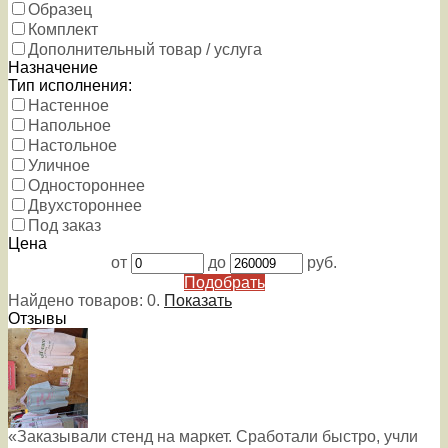
Образец
Комплект
Дополнительный товар / услуга
Назначение
Тип исполнения:
Настенное
Напольное
Настольное
Уличное
Одностороннее
Двухстороннее
Под заказ
Цена
от
до
руб.
Подобрать
Найдено товаров:
0
.
Показать
Отзывы
«Заказывали стенд на маркет. Сработали быстро, учли