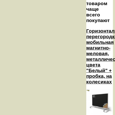
товаром
чаще
всего
покупают
Горизонтал
перегородк
мобильная
магнитно-
меловая,
металличе
цвета
"Белый" +
пробка, на
колесиках