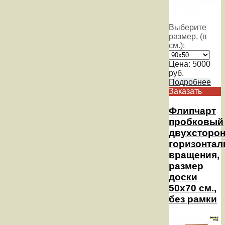
Выберите
размер, (в
см.):
Цена:
5000
руб.
Подробнее
Заказать
Флипчарт
пробковый
двухсторо
горизонтал
вращения,
размер
доски
50х70 см.,
без рамки