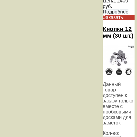
Цена:
2400
руб.
Подробнее
Заказать
Кнопки 12
мм (30 шт.)
Данный
товар
доступен к
заказу только
вместе с
пробковыми
досками для
заметок
Кол-во: