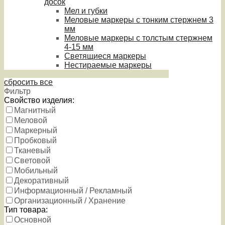
досок
Мел и губки
Меловые маркеры с тонким стержнем 3
мм
Меловые маркеры с толстым стержнем
4-15 мм
Светящиеся маркеры
Нестираемые маркеры
сбросить все
Фильтр
Свойство изделия:
Магнитный
Меловой
Маркерный
Пробковый
Тканевый
Световой
Мобильный
Декоративный
Информационный / Рекламный
Организационный / Хранение
Тип товара:
Основной