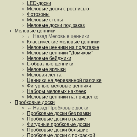
LED-доски
Меловые доски с росписью
Фотозоны
Меловые стены
Меловые доски под заказ
Меловые ценники
← Назад
Меловые ценники
Классические меловые ценники
Меловые ценники на подставке
Меловые ценники "Домиком"
Меловые бейджики
L-образные ценники
Меловые ярлыки
Меловая лента
Ценники на деревянной палочке
Фигурные меловые ценники
Наборы меловых наклеек
Меловые ценники на прищепке
Пробковые доски
← Назад
Пробковые доски
Пробковые доски без рамки
Пробковые доски в рамке
Фигурные пробковые доски
Пробковые доски большие
Пробковые доски с покраской