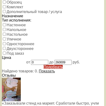
Образец
Комплект
Дополнительный товар / услуга
Назначение
Тип исполнения:
Настенное
Напольное
Настольное
Уличное
Одностороннее
Двухстороннее
Под заказ
Цена
от
до
руб.
Подобрать
Найдено товаров:
0
.
Показать
Отзывы
«Заказывали стенд на маркет. Сработали быстро, учли