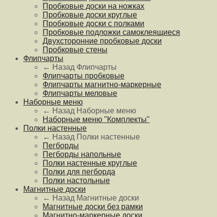
Пробковые доски на ножках
Пробковые доски круглые
Пробковые доски с полками
Пробковые подложки самоклеящиеся
Двухсторонние пробковые доски
Пробковые стены
Флипчарты
← Назад
Флипчарты
Флипчарты пробковые
Флипчарты магнитно-маркерные
Флипчарты меловые
Наборные меню
← Назад
Наборные меню
Наборные меню "Комплекты"
Полки настенные
← Назад
Полки настенные
Пегборды
Пегборды напольные
Полки настенные круглые
Полки для пегборда
Полки настольные
Магнитные доски
← Назад
Магнитные доски
Магнитные доски без рамки
Магнитно-маркерные доски