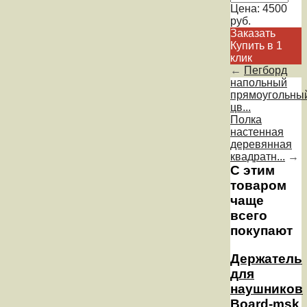
Цена:
4500
руб.
Заказать
Купить в 1
клик
←
Пегборд
напольный
прямоугольны
цв...
Полка
настенная
деревянная
квадратн...
→
С этим
товаром
чаще
всего
покупают
Держатель
для
наушников
Board-msk