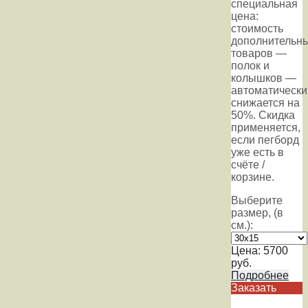
специальная
цена:
стоимость
дополнительн
товаров —
полок и
колышков —
автоматически
снижается на
50%. Скидка
применяется,
если пегборд
уже есть в
счёте /
корзине.
Выберите
размер, (в
см.):
Цена:
5700
руб.
Подробнее
Заказать