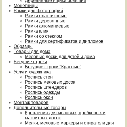
Деревянные ящики большие
Монетницы
Рамки для фотографий
Рамки пластиковые
Рамки деревянные
Рамки алюминиевые
Рамка клик
Рамки со стеклом
Рамки для сертификатов и дипломов
Образцы
Товары для дома
Меловые доски для детей и дома
Бегущие строки
Бегущие строки "Красные"
Услуги художника
Роспись стен
Роспись меловых досок
Роспись штендеров
Роспись одежды
Роспись окон
Монтаж товаров
Дополнительные товары
Крепления для меловых, пробковых и
магнитных досок
Мелки, меловые маркеры и стиратели для