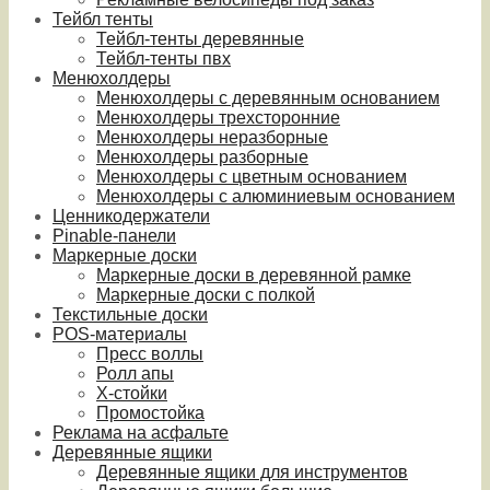
Тейбл тенты
Тейбл-тенты деревянные
Тейбл-тенты пвх
Менюхолдеры
Менюхолдеры с деревянным основанием
Менюхолдеры трехсторонние
Менюхолдеры неразборные
Менюхолдеры разборные
Менюхолдеры с цветным основанием
Менюхолдеры с алюминиевым основанием
Ценникодержатели
Pinable-панели
Маркерные доски
Маркерные доски в деревянной рамке
Маркерные доски с полкой
Текстильные доски
POS-материалы
Пресс воллы
Ролл апы
Х-стойки
Промостойка
Реклама на асфальте
Деревянные ящики
Деревянные ящики для инструментов