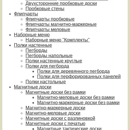
Двухсторонние пробковые доски
Пробковые стены
Флипчарты
Флипчарты пробковые
Флипчарты магнитно-маркерные
Флипчарты меловые
Наборные меню
Наборные меню "Комплекты"
Полки настенные
Пегборды
Пегборды напольные
Полки настенные круглые
Полки для пегборда
Полки для деревянного пегборда
Полки для перфорированных панелей
Полки настольные
Магнитные доски
Магнитные доски без рамки
Магнитно-меловые доски без рамки
Магнитно-маркерные доски без рамки
Магнитно-маркерные доски
Магнитно-меловые доски
Магнитные доски с разлиновкой
Магнитные доски с печатью
Магнитные тактические доски