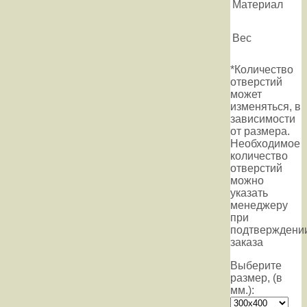
Материал
Вес
*Количество
отверстий
может
изменяться, в
зависимости
от размера.
Необходимое
количество
отверстий
можно
указать
менеджеру
при
подтверждени
заказа
Выберите
размер, (в
мм.):