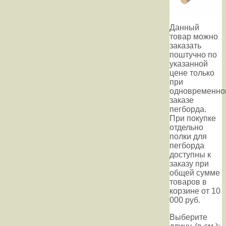
Данный
товар можно
заказать
поштучно по
указанной
цене только
при
одновременно
заказе
пегборда.
При покупке
отдельно
полки для
пегборда
доступны к
заказу при
общей сумме
товаров в
корзине от 10
000 руб.
Выберите