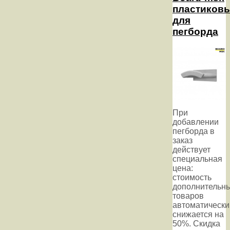
пластиков
для
пегборда
При
добавлении
пегборда в
заказ
действует
специальная
цена:
стоимость
дополнительн
товаров
автоматически
снижается на
50%. Скидка