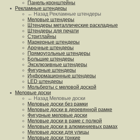
Панель-кронштейны
Рекламные штендеры
← Назад
Рекламные штендеры
Меловые штендеры
Штендеры металлические раскладные
Штендеры для печати
Стритлайны
Маркерные штендеры
Арочные штендеры
Прямоугольные штендеры
Большие штендеры
Эксклюзивные штендеры
Фигурные штендеры
Информационные штендеры
LED штендеры
Мольберты с меловой доской
Меловые доски
← Назад
Меловые доски
Меловые доски без рамки
Меловые доски в деревянной рамке
Фигурные меловые доски
Меловые доски в раме с полкой
Меловые доски в алюминиевых рамах
Меловые доски для улицы
Меловые доски тонкие