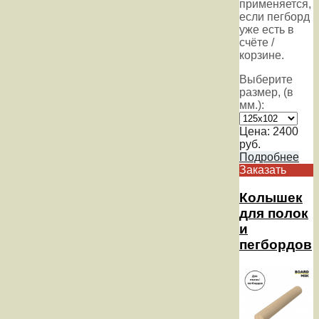
применяется,
если пегборд
уже есть в
счёте /
корзине.
Выберите
размер, (в
мм.):
Цена:
2400
руб.
Подробнее
Заказать
Колышек
для полок
и
пегбордов