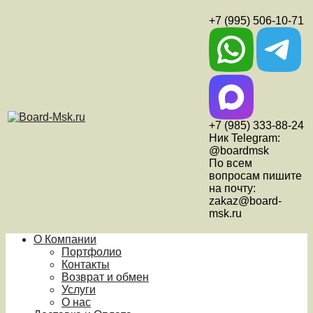
+7 (995) 506-10-71
+7 (985) 333-88-24
Ник Telegram:
@boardmsk
По всем
вопросам пишите
на почту:
zakaz@board-
msk.ru
О Компании
Портфолио
Контакты
Возврат и обмен
Услуги
О нас