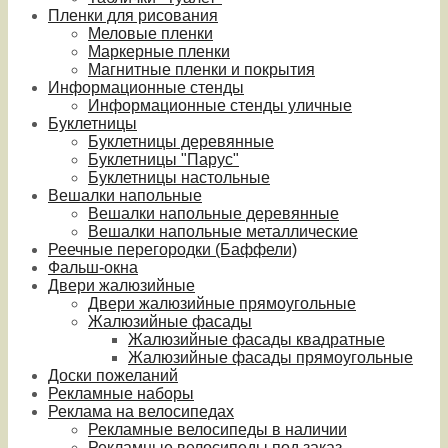
Пленки для рисования
Меловые пленки
Маркерные пленки
Магнитные пленки и покрытия
Информационные стенды
Информационные стенды уличные
Буклетницы
Буклетницы деревянные
Буклетницы "Парус"
Буклетницы настольные
Вешалки напольные
Вешалки напольные деревянные
Вешалки напольные металлические
Реечные перегородки (Баффели)
Фальш-окна
Двери жалюзийные
Двери жалюзийные прямоугольные
Жалюзийные фасады
Жалюзийные фасады квадратные
Жалюзийные фасады прямоугольные
Доски пожеланий
Рекламные наборы
Реклама на велосипедах
Рекламные велосипеды в наличии
Рекламные велосипеды под заказ