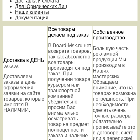
Доставка и Оплата
Для Юридических Лиц
Наши клиенты
Документация
Все товары
Собственное
делаем под заказ
производство
В Board-Msk.ru нет
Большую часть
возврата товаров,
рекламной
так как абсолютно
продукции Мы
Доставка в ДЕНЬ
все товары
производим в
заказа
производятся под
Наших
заказ. При
Доставляем
мастерских.
получении товара
заказы в день
Обращаем
курьером или
оформления
внимание, что на
транспортной
заявки на сайте
товарах возможна
компанией
товаров, которые
погрешность. При
убедительно
имеются В
необходимости
просим Вас
НАЛИЧИИ.
сделать очень
внимательно
точные размеры
осматривать
обязательно
товар на предмет
прописывайте это
полноценности
в договоре, счете
заказа и наличие
или в переписке!