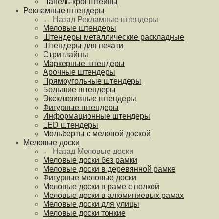
Панель-кронштейны
Рекламные штендеры
← Назад
Рекламные штендеры
Меловые штендеры
Штендеры металлические раскладные
Штендеры для печати
Стритлайны
Маркерные штендеры
Арочные штендеры
Прямоугольные штендеры
Большие штендеры
Эксклюзивные штендеры
Фигурные штендеры
Информационные штендеры
LED штендеры
Мольберты с меловой доской
Меловые доски
← Назад
Меловые доски
Меловые доски без рамки
Меловые доски в деревянной рамке
Фигурные меловые доски
Меловые доски в раме с полкой
Меловые доски в алюминиевых рамах
Меловые доски для улицы
Меловые доски тонкие