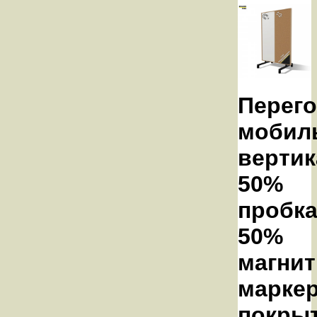
Перег
мобил
вертик
50%
пробка
50%
магнит
марке
покры