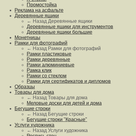
Промостойка
Реклама на асфальте
Деревянные ящики
← Назад
Деревянные ящики
Деревянные ящики для инструментов
Деревянные ящики большие
Монетницы
Рамки для фотографий
← Назад
Рамки для фотографий
Рамки пластиковые
Рамки деревянные
Рамки алюминиевые
Рамка клик
Рамки со стеклом
Рамки для сертификатов и дипломов
Образцы
Товары для дома
← Назад
Товары для дома
Меловые доски для детей и дома
Бегущие строки
← Назад
Бегущие строки
Бегущие строки "Красные"
Услуги художника
← Назад
Услуги художника
Роспись стен