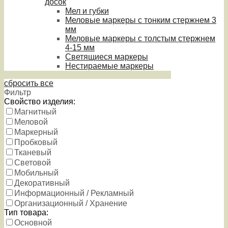
досок
Мел и губки
Меловые маркеры с тонким стержнем 3
мм
Меловые маркеры с толстым стержнем
4-15 мм
Светящиеся маркеры
Нестираемые маркеры
сбросить все
Фильтр
Свойство изделия:
Магнитный
Меловой
Маркерный
Пробковый
Тканевый
Световой
Мобильный
Декоративный
Информационный / Рекламный
Организационный / Хранение
Тип товара:
Основной