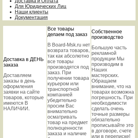
Доставка и Оплата
Для Юридических Лиц
Наши клиенты
Документация
Все товары
Собственное
делаем под заказ
производство
В Board-Msk.ru нет
Большую часть
возврата товаров,
рекламной
так как абсолютно
продукции Мы
Доставка в ДЕНЬ
все товары
производим в
заказа
производятся под
Наших
заказ. При
Доставляем
мастерских.
получении товара
заказы в день
Обращаем
курьером или
оформления
внимание, что на
транспортной
заявки на сайте
товарах возможна
компанией
товаров, которые
погрешность. При
убедительно
имеются В
необходимости
просим Вас
НАЛИЧИИ.
сделать очень
внимательно
точные размеры
осматривать
обязательно
товар на предмет
прописывайте это
полноценности
в договоре, счете
заказа и наличие
или в переписке!