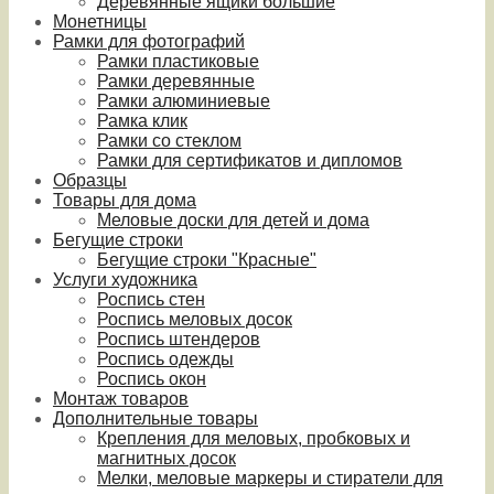
Деревянные ящики большие
Монетницы
Рамки для фотографий
Рамки пластиковые
Рамки деревянные
Рамки алюминиевые
Рамка клик
Рамки со стеклом
Рамки для сертификатов и дипломов
Образцы
Товары для дома
Меловые доски для детей и дома
Бегущие строки
Бегущие строки "Красные"
Услуги художника
Роспись стен
Роспись меловых досок
Роспись штендеров
Роспись одежды
Роспись окон
Монтаж товаров
Дополнительные товары
Крепления для меловых, пробковых и
магнитных досок
Мелки, меловые маркеры и стиратели для