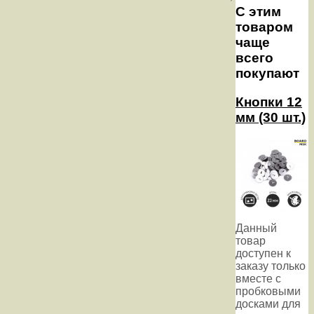
С этим
товаром
чаще
всего
покупают
Кнопки 12
мм (30 шт.)
Данный
товар
доступен к
заказу только
вместе с
пробковыми
досками для