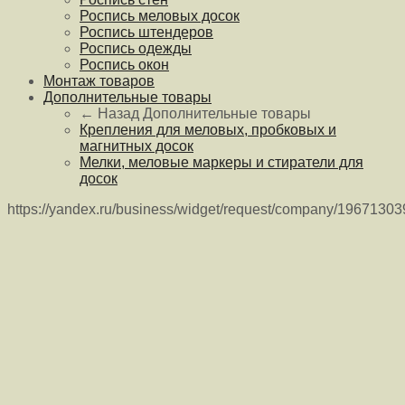
Роспись меловых досок
Роспись штендеров
Роспись одежды
Роспись окон
Монтаж товаров
Дополнительные товары
← Назад
Дополнительные товары
Крепления для меловых, пробковых и
магнитных досок
Мелки, меловые маркеры и стиратели для
досок
https://yandex.ru/business/widget/request/company/1967130