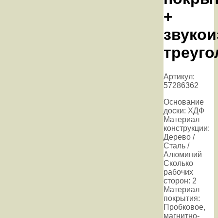
+
звуко
треуго
Артикул:
57286362
Основание
доски: ХДФ
Материал
конструкции:
Дерево /
Сталь /
Алюминий
Сколько
рабочих
сторон: 2
Материал
покрытия:
Пробковое,
магнитно-