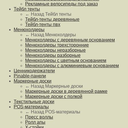
Рекламные велосипеды под заказ
Тейбл тенты
← Назад
Тейбл тенты
Тейбл-тенты деревянные
Тейбл-тенты пвх
Менюхолдеры
← Назад
Менюхолдеры
Менюхолдеры с деревянным основанием
Менюхолдеры трехсторонние
Менюхолдеры неразборные
Менюхолдеры разборные
Менюхолдеры с цветным основанием
Менюхолдеры с алюминиевым основанием
Ценникодержатели
Pinable-панели
Маркерные доски
← Назад
Маркерные доски
Маркерные доски в деревянной рамке
Маркерные доски с полкой
Текстильные доски
POS-материалы
← Назад
POS-материалы
Пресс воллы
Ролл апы
Х-стойки