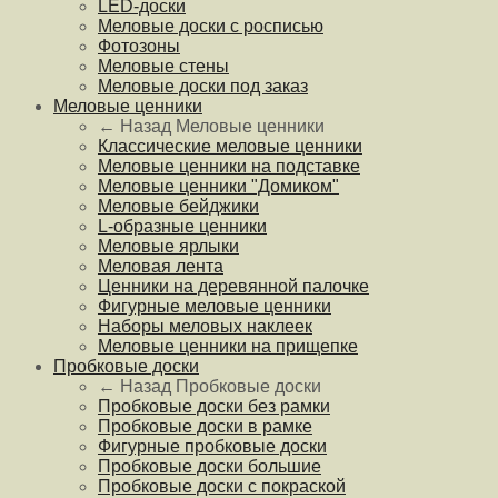
LED-доски
Меловые доски с росписью
Фотозоны
Меловые стены
Меловые доски под заказ
Меловые ценники
← Назад
Меловые ценники
Классические меловые ценники
Меловые ценники на подставке
Меловые ценники "Домиком"
Меловые бейджики
L-образные ценники
Меловые ярлыки
Меловая лента
Ценники на деревянной палочке
Фигурные меловые ценники
Наборы меловых наклеек
Меловые ценники на прищепке
Пробковые доски
← Назад
Пробковые доски
Пробковые доски без рамки
Пробковые доски в рамке
Фигурные пробковые доски
Пробковые доски большие
Пробковые доски с покраской