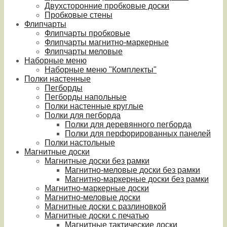
Двухсторонние пробковые доски
Пробковые стены
Флипчарты
Флипчарты пробковые
Флипчарты магнитно-маркерные
Флипчарты меловые
Наборные меню
Наборные меню "Комплекты"
Полки настенные
Пегборды
Пегборды напольные
Полки настенные круглые
Полки для пегборда
Полки для деревянного пегборда
Полки для перфорированных панелей
Полки настольные
Магнитные доски
Магнитные доски без рамки
Магнитно-меловые доски без рамки
Магнитно-маркерные доски без рамки
Магнитно-маркерные доски
Магнитно-меловые доски
Магнитные доски с разлиновкой
Магнитные доски с печатью
Магнитные тактические доски