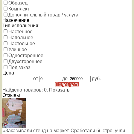
Образец
Комплект
Дополнительный товар / услуга
Назначение
Тип исполнения:
Настенное
Напольное
Настольное
Уличное
Одностороннее
Двухстороннее
Под заказ
Цена
от
до
руб.
Подобрать
Найдено товаров:
0
.
Показать
Отзывы
«Заказывали стенд на маркет. Сработали быстро, учли