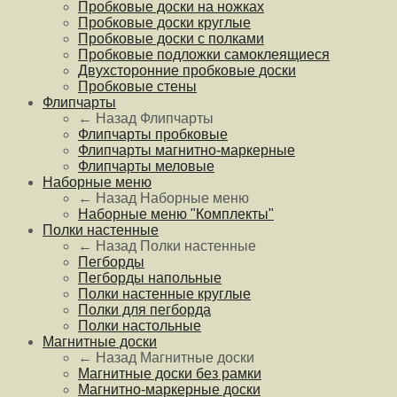
Пробковые доски на ножках
Пробковые доски круглые
Пробковые доски с полками
Пробковые подложки самоклеящиеся
Двухсторонние пробковые доски
Пробковые стены
Флипчарты
← Назад
Флипчарты
Флипчарты пробковые
Флипчарты магнитно-маркерные
Флипчарты меловые
Наборные меню
← Назад
Наборные меню
Наборные меню "Комплекты"
Полки настенные
← Назад
Полки настенные
Пегборды
Пегборды напольные
Полки настенные круглые
Полки для пегборда
Полки настольные
Магнитные доски
← Назад
Магнитные доски
Магнитные доски без рамки
Магнитно-маркерные доски