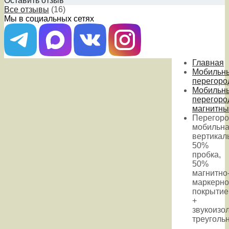
Оставить отзыв
Все отзывы
(16)
Мы в социальных сетях
Главная
Мобильн
перегоро
Мобильн
перегоро
магнитны
Перегоро
мобильн
вертикал
50%
пробка,
50%
магнитно
маркерно
покрытие
+
звукоизо
треуголь