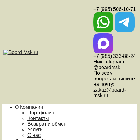
+7 (995) 506-10-71
+7 (985) 333-88-24
Ник Telegram:
@boardmsk
По всем
вопросам пишите
на почту:
zakaz@board-
msk.ru
О Компании
Портфолио
Контакты
Возврат и обмен
Услуги
О нас