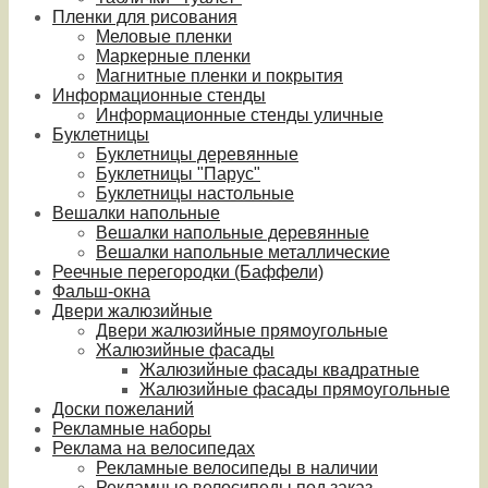
Пленки для рисования
Меловые пленки
Маркерные пленки
Магнитные пленки и покрытия
Информационные стенды
Информационные стенды уличные
Буклетницы
Буклетницы деревянные
Буклетницы "Парус"
Буклетницы настольные
Вешалки напольные
Вешалки напольные деревянные
Вешалки напольные металлические
Реечные перегородки (Баффели)
Фальш-окна
Двери жалюзийные
Двери жалюзийные прямоугольные
Жалюзийные фасады
Жалюзийные фасады квадратные
Жалюзийные фасады прямоугольные
Доски пожеланий
Рекламные наборы
Реклама на велосипедах
Рекламные велосипеды в наличии
Рекламные велосипеды под заказ