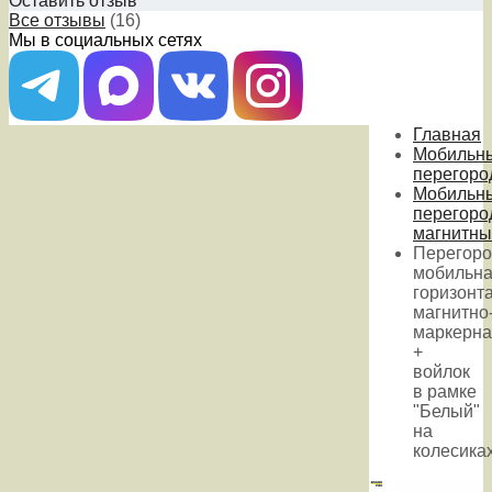
Оставить отзыв
Все отзывы
(16)
Мы в социальных сетях
Главная
Мобильн
перегоро
Мобильн
перегоро
магнитны
Перегоро
мобильн
горизонт
магнитно
маркерна
+
войлок
в рамке
"Белый"
на
колесика