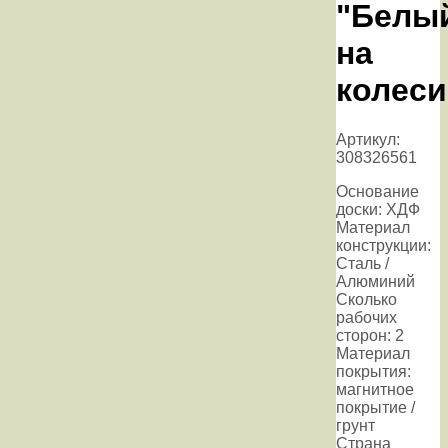
"Белы
на
колеси
Артикул:
308326561
Основание
доски: ХДФ
Материал
конструкции:
Сталь /
Алюминий
Сколько
рабочих
сторон: 2
Материал
покрытия:
магнитное
покрытие /
грунт
Страна