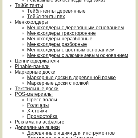
Тейбл тенты
Тейбл-тенты деревянные
Тейбл-тенты пвх
Менюхолдеры
Менюхолдеры с деревянным основанием
Менюхолдеры трехсторонние
Менюхолдеры неразборные
Менюхолдеры разборные
Менюхолдеры с цветным основанием
Менюхолдеры с алюминиевым основанием
Ценникодержатели
Pinable-панели
Маркерные доски
Маркерные доски в деревянной рамке
Маркерные доски с полкой
Текстильные доски
POS-материалы
Пресс воллы
Ролл апы
Х-стойки
Промостойка
Реклама на асфальте
Деревянные ящики
Деревянные ящики для инструментов