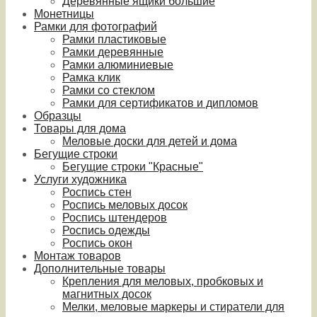
Деревянные ящики большие
Монетницы
Рамки для фотографий
Рамки пластиковые
Рамки деревянные
Рамки алюминиевые
Рамка клик
Рамки со стеклом
Рамки для сертификатов и дипломов
Образцы
Товары для дома
Меловые доски для детей и дома
Бегущие строки
Бегущие строки "Красные"
Услуги художника
Роспись стен
Роспись меловых досок
Роспись штендеров
Роспись одежды
Роспись окон
Монтаж товаров
Дополнительные товары
Крепления для меловых, пробковых и
магнитных досок
Мелки, меловые маркеры и стиратели для