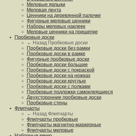
Меловые ярлыки
Меловая лента
Ценники на деревянной палочке
Фигурные меловые ценники
Наборы меловых наклеек
Меловые ценники на прищепке
Пробковые доски
← Назад
Пробковые доски
Пробковые доски без рамки
Пробковые доски в рамке
Фигурные пробковые доски
Пробковые доски большие
Пробковые доски с покраской
Пробковые доски на ножках
Пробковые доски круглые
Пробковые доски с полками
Пробковые подложки самоклеящиеся
Двухсторонние пробковые доски
Пробковые стены
Флипчарты
← Назад
Флипчарты
Флипчарты пробковые
Флипчарты магнитно-маркерные
Флипчарты меловые
Наборные меню