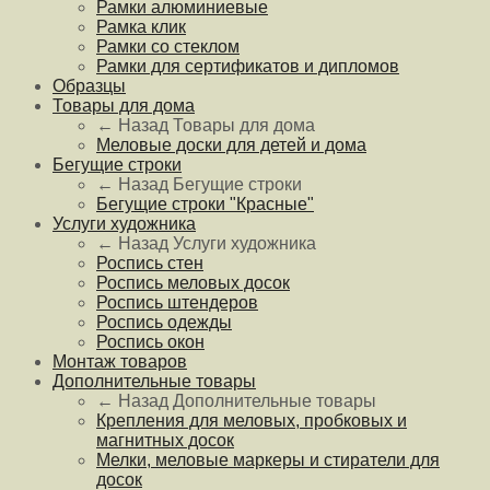
Рамки алюминиевые
Рамка клик
Рамки со стеклом
Рамки для сертификатов и дипломов
Образцы
Товары для дома
← Назад
Товары для дома
Меловые доски для детей и дома
Бегущие строки
← Назад
Бегущие строки
Бегущие строки "Красные"
Услуги художника
← Назад
Услуги художника
Роспись стен
Роспись меловых досок
Роспись штендеров
Роспись одежды
Роспись окон
Монтаж товаров
Дополнительные товары
← Назад
Дополнительные товары
Крепления для меловых, пробковых и
магнитных досок
Мелки, меловые маркеры и стиратели для
досок