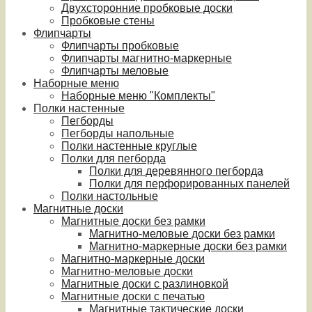
Двухсторонние пробковые доски
Пробковые стены
Флипчарты
Флипчарты пробковые
Флипчарты магнитно-маркерные
Флипчарты меловые
Наборные меню
Наборные меню "Комплекты"
Полки настенные
Пегборды
Пегборды напольные
Полки настенные круглые
Полки для пегборда
Полки для деревянного пегборда
Полки для перфорированных панелей
Полки настольные
Магнитные доски
Магнитные доски без рамки
Магнитно-меловые доски без рамки
Магнитно-маркерные доски без рамки
Магнитно-маркерные доски
Магнитно-меловые доски
Магнитные доски с разлиновкой
Магнитные доски с печатью
Магнитные тактические доски