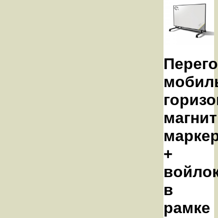
Перег
мобил
горизо
магнит
марке
+
войло
в
рамке