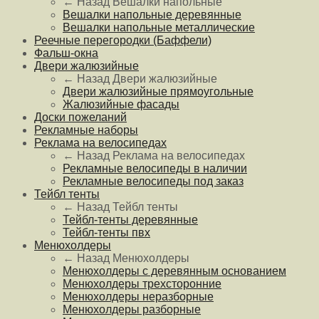
← Назад
Вешалки напольные
Вешалки напольные деревянные
Вешалки напольные металлические
Реечные перегородки (Баффели)
Фальш-окна
Двери жалюзийные
← Назад
Двери жалюзийные
Двери жалюзийные прямоугольные
Жалюзийные фасады
Доски пожеланий
Рекламные наборы
Реклама на велосипедах
← Назад
Реклама на велосипедах
Рекламные велосипеды в наличии
Рекламные велосипеды под заказ
Тейбл тенты
← Назад
Тейбл тенты
Тейбл-тенты деревянные
Тейбл-тенты пвх
Менюхолдеры
← Назад
Менюхолдеры
Менюхолдеры с деревянным основанием
Менюхолдеры трехсторонние
Менюхолдеры неразборные
Менюхолдеры разборные