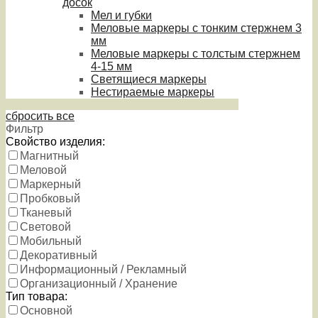
досок
Мел и губки
Меловые маркеры с тонким стержнем 3
мм
Меловые маркеры с толстым стержнем
4-15 мм
Светящиеся маркеры
Нестираемые маркеры
сбросить все
Фильтр
Свойство изделия:
Магнитный
Меловой
Маркерный
Пробковый
Тканевый
Световой
Мобильный
Декоративный
Информационный / Рекламный
Организационный / Хранение
Тип товара:
Основной