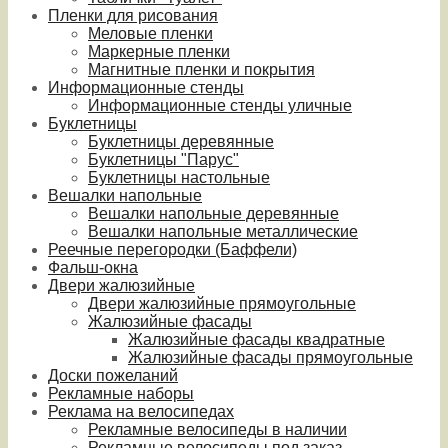
Пленки для рисования
Меловые пленки
Маркерные пленки
Магнитные пленки и покрытия
Информационные стенды
Информационные стенды уличные
Буклетницы
Буклетницы деревянные
Буклетницы "Парус"
Буклетницы настольные
Вешалки напольные
Вешалки напольные деревянные
Вешалки напольные металлические
Реечные перегородки (Баффели)
Фальш-окна
Двери жалюзийные
Двери жалюзийные прямоугольные
Жалюзийные фасады
Жалюзийные фасады квадратные
Жалюзийные фасады прямоугольные
Доски пожеланий
Рекламные наборы
Реклама на велосипедах
Рекламные велосипеды в наличии
Рекламные велосипеды под заказ