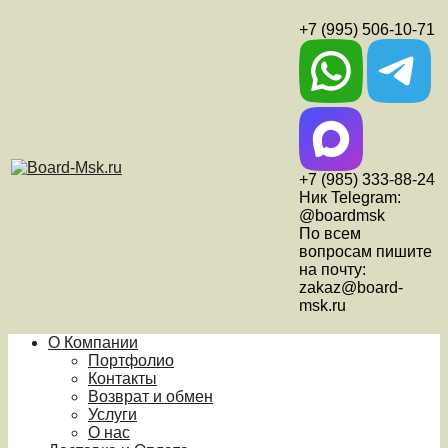
+7 (995) 506-10-71
+7 (985) 333-88-24
Ник Telegram:
@boardmsk
По всем
вопросам пишите
на почту:
zakaz@board-
msk.ru
О Компании
Портфолио
Контакты
Возврат и обмен
Услуги
О нас