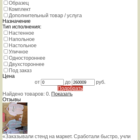
Образец
Комплект
Дополнительный товар / услуга
Назначение
Тип исполнения:
Настенное
Напольное
Настольное
Уличное
Одностороннее
Двухстороннее
Под заказ
Цена
от
до
руб.
Подобрать
Найдено товаров:
0
.
Показать
Отзывы
«Заказывали стенд на маркет. Сработали быстро, учли