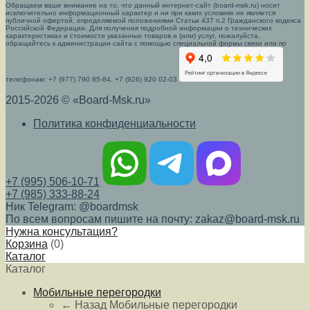
Обращаем ваше внимание на то, что данный интернет-сайт (board-msk.ru) носит
исключительно информационный характер и ни при каких условиях не является
публичной офертой, определяемой положениями Статьи 437 п.2 Гражданского кодекса
Российской Федерации. Для получения подробной информации о технических
характеристиках и стоимости указанных товаров и (или) услуг, пожалуйста,
обращайтесь к администрации сайта с помощью специальной формы связи или по
телефонам: +7 (977) 790 85-84, +7 (926) 920 02-03
2015-2026 © «Board-Msk.ru»
Политика конфиденциальности
+7 (995) 506-10-71
+7 (985) 333-88-24
Ник Telegram: @boardmsk
По всем вопросам пишите на почту: zakaz@board-msk.ru
Нужна консультация?
Корзина
(
0
)
Каталог
Каталог
Мобильные перегородки
← Назад
Мобильные перегородки