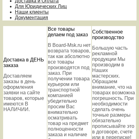
Доставка и Оплата
Для Юридических Лиц
Наши клиенты
Документация
Все товары
Собственное
делаем под заказ
производство
В Board-Msk.ru нет
Большую часть
возврата товаров,
рекламной
так как абсолютно
продукции Мы
Доставка в ДЕНЬ
все товары
производим в
заказа
производятся под
Наших
заказ. При
Доставляем
мастерских.
получении товара
заказы в день
Обращаем
курьером или
оформления
внимание, что на
транспортной
заявки на сайте
товарах возможна
компанией
товаров, которые
погрешность. При
убедительно
имеются В
необходимости
просим Вас
НАЛИЧИИ.
сделать очень
внимательно
точные размеры
осматривать
обязательно
товар на предмет
прописывайте это
полноценности
в договоре, счете
заказа и наличие
или в переписке!