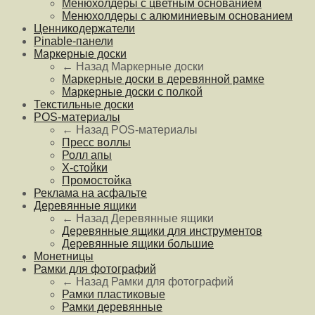
Менюхолдеры с цветным основанием
Менюхолдеры с алюминиевым основанием
Ценникодержатели
Pinable-панели
Маркерные доски
← Назад
Маркерные доски
Маркерные доски в деревянной рамке
Маркерные доски с полкой
Текстильные доски
POS-материалы
← Назад
POS-материалы
Пресс воллы
Ролл апы
Х-стойки
Промостойка
Реклама на асфальте
Деревянные ящики
← Назад
Деревянные ящики
Деревянные ящики для инструментов
Деревянные ящики большие
Монетницы
Рамки для фотографий
← Назад
Рамки для фотографий
Рамки пластиковые
Рамки деревянные