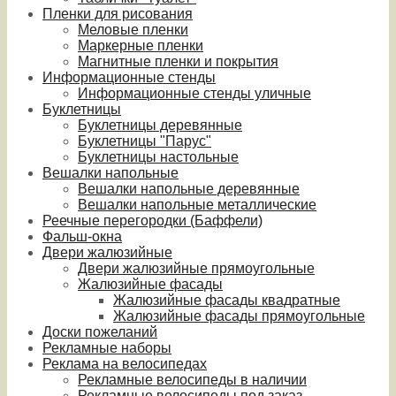
Пленки для рисования
Меловые пленки
Маркерные пленки
Магнитные пленки и покрытия
Информационные стенды
Информационные стенды уличные
Буклетницы
Буклетницы деревянные
Буклетницы "Парус"
Буклетницы настольные
Вешалки напольные
Вешалки напольные деревянные
Вешалки напольные металлические
Реечные перегородки (Баффели)
Фальш-окна
Двери жалюзийные
Двери жалюзийные прямоугольные
Жалюзийные фасады
Жалюзийные фасады квадратные
Жалюзийные фасады прямоугольные
Доски пожеланий
Рекламные наборы
Реклама на велосипедах
Рекламные велосипеды в наличии
Рекламные велосипеды под заказ