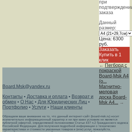
при
подтверждени
заказа
Данный
размер:
Цена:
6300
руб.
Заказать
Купить в 1
клик
←
Пегборд с
покраской
Board-Msk А4
(о...
Board.Msk@yandex.ru
Магнитно-
меловая
Контакты
•
Доставка и оплата
•
Возврат и
доска Board-
обмен
•
О Нас
•
Для Юридических Лиц
•
Msk А4...
→
Портфолио
•
Услуги
•
Наши клиенты
Обращаем ваше внимание на то, что данный интернет-сайт (board-msk.ru) носит
исключительно информационный характер и ни при каких условиях не является
публичной офертой, определяемой положениями Статьи 437 п.2 Гражданского кодекса
Российской Федерации. Для получения подробной информации о технических
характеристиках и стоимости указанных товаров и (или) услуг, пожалуйста,