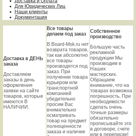
Доставка и Оплата
Для Юридических Лиц
Наши клиенты
Документация
Все товары
Собственное
делаем под заказ
производство
В Board-Msk.ru нет
Большую часть
возврата товаров,
рекламной
так как абсолютно
продукции Мы
Доставка в ДЕНЬ
все товары
производим в
заказа
производятся под
Наших
заказ. При
Доставляем
мастерских.
получении товара
заказы в день
Обращаем
курьером или
оформления
внимание, что на
транспортной
заявки на сайте
товарах возможна
компанией
товаров, которые
погрешность. При
убедительно
имеются В
необходимости
просим Вас
НАЛИЧИИ.
сделать очень
внимательно
точные размеры
осматривать
обязательно
товар на предмет
прописывайте это
полноценности
в договоре, счете
заказа и наличие
или в переписке!