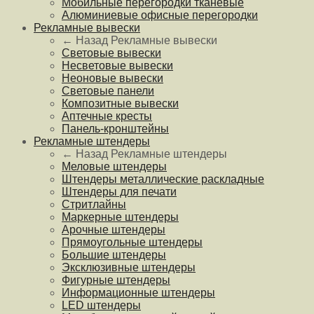
Мобильные перегородки тканевые
Алюминиевые офисные перегородки
Рекламные вывески
← Назад
Рекламные вывески
Световые вывески
Несветовые вывески
Неоновые вывески
Световые панели
Композитные вывески
Аптечные кресты
Панель-кронштейны
Рекламные штендеры
← Назад
Рекламные штендеры
Меловые штендеры
Штендеры металлические раскладные
Штендеры для печати
Стритлайны
Маркерные штендеры
Арочные штендеры
Прямоугольные штендеры
Большие штендеры
Эксклюзивные штендеры
Фигурные штендеры
Информационные штендеры
LED штендеры