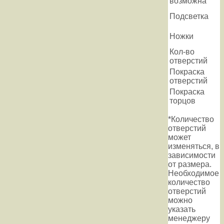
возможна
Подсветка
Ножки
Кол-во
отверстий
Покраска
отверстий
Покраска
торцов
*Количество
отверстий
может
изменяться, в
зависимости
от размера.
Необходимое
количество
отверстий
можно
указать
менеджеру