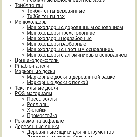
Тейбл тенты
Тейбл-тенты деревянные
Тейбл-тенты пвх
Менюхолдеры
Менюхолдеры с деревянным основанием
Менюхолдеры трехсторонние
Менюхолдеры неразборные
Менюхолдеры разборные
Менюхолдеры с цветным основанием
Менюхолдеры с алюминиевым основанием
Ценникодержатели
Pinable-панели
Маркерные доски
Маркерные доски в деревянной рамке
Маркерные доски с полкой
Текстильные доски
POS-материалы
Пресс воллы
Ролл апы
Х-стойки
Промостойка
Реклама на асфальте
Деревянные ящики
Деревянные ящики для инструментов