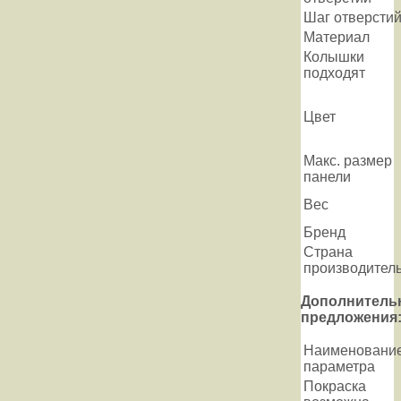
Шаг отверсти
Материал
Колышки
подходят
Цвет
Макс. размер
панели
Вес
Бренд
Страна
производител
Дополнитель
предложения
Наименовани
параметра
Покраска