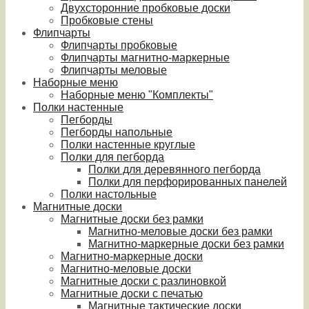
Двухсторонние пробковые доски
Пробковые стены
Флипчарты
Флипчарты пробковые
Флипчарты магнитно-маркерные
Флипчарты меловые
Наборные меню
Наборные меню "Комплекты"
Полки настенные
Пегборды
Пегборды напольные
Полки настенные круглые
Полки для пегборда
Полки для деревянного пегборда
Полки для перфорированных панелей
Полки настольные
Магнитные доски
Магнитные доски без рамки
Магнитно-меловые доски без рамки
Магнитно-маркерные доски без рамки
Магнитно-маркерные доски
Магнитно-меловые доски
Магнитные доски с разлиновкой
Магнитные доски с печатью
Магнитные тактические доски