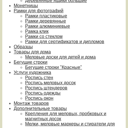
Деревянные ящики большие
Монетницы
Рамки для фотографий
Рамки пластиковые
Рамки деревянные
Рамки алюминиевые
Рамка клик
Рамки со стеклом
Рамки для сертификатов и дипломов
Образцы
Товары для дома
Меловые доски для детей и дома
Бегущие строки
Бегущие строки "Красные"
Услуги художника
Роспись стен
Роспись меловых досок
Роспись штендеров
Роспись одежды
Роспись окон
Монтаж товаров
Дополнительные товары
Крепления для меловых, пробковых и
магнитных досок
Мелки, меловые маркеры и стиратели для