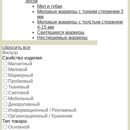
досок
Мел и губки
Меловые маркеры с тонким стержнем 3
мм
Меловые маркеры с толстым стержнем
4-15 мм
Светящиеся маркеры
Нестираемые маркеры
сбросить все
Фильтр
Свойство изделия:
Магнитный
Меловой
Маркерный
Пробковый
Тканевый
Световой
Мобильный
Декоративный
Информационный / Рекламный
Организационный / Хранение
Тип товара:
Основной