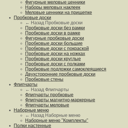
Фигурные меловые ценники
Наборы меловых наклеек
Меловые ценники на прищепке
Пробковые доски
← Назад
Пробковые доски
Пробковые доски без рамки
Пробковые доски в рамке
Фигурные пробковые доски
Пробковые доски большие
Пробковые доски с покраской
Пробковые доски на ножках
Пробковые доски круглые
Пробковые доски с полками
Пробковые подложки самоклеящиеся
Двухсторонние пробковые доски
Пробковые стены
Флипчарты
← Назад
Флипчарты
Флипчарты пробковые
Флипчарты магнитно-маркерные
Флипчарты меловые
Наборные меню
← Назад
Наборные меню
Наборные меню "Комплекты"
Полки настенные