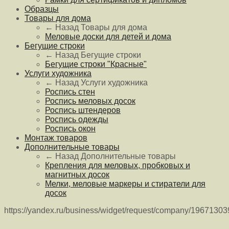
Образцы
Товары для дома
← Назад
Товары для дома
Меловые доски для детей и дома
Бегущие строки
← Назад
Бегущие строки
Бегущие строки "Красные"
Услуги художника
← Назад
Услуги художника
Роспись стен
Роспись меловых досок
Роспись штендеров
Роспись одежды
Роспись окон
Монтаж товаров
Дополнительные товары
← Назад
Дополнительные товары
Крепления для меловых, пробковых и
магнитных досок
Мелки, меловые маркеры и стиратели для
досок
https://yandex.ru/business/widget/request/company/1967130