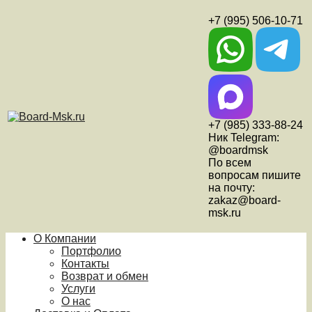
+7 (995) 506-10-71
+7 (985) 333-88-24
Ник Telegram:
@boardmsk
По всем
вопросам пишите
на почту:
zakaz@board-
msk.ru
О Компании
Портфолио
Контакты
Возврат и обмен
Услуги
О нас