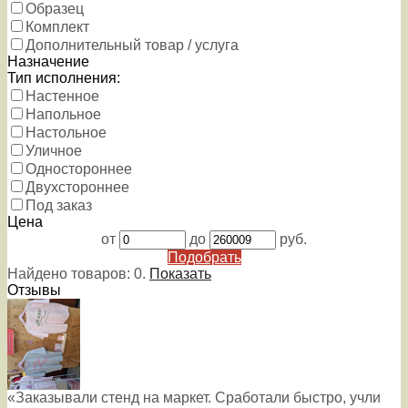
Образец
Комплект
Дополнительный товар / услуга
Назначение
Тип исполнения:
Настенное
Напольное
Настольное
Уличное
Одностороннее
Двухстороннее
Под заказ
Цена
от
до
руб.
Подобрать
Найдено товаров:
0
.
Показать
Отзывы
«Заказывали стенд на маркет. Сработали быстро, учли