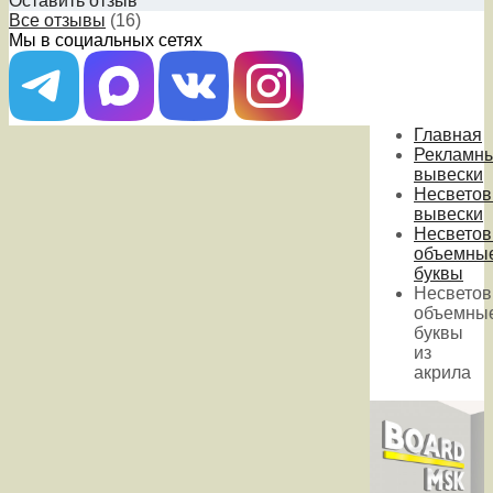
Оставить отзыв
Все отзывы
(16)
Мы в социальных сетях
Главная
Рекламн
вывески
Несвето
вывески
Несвето
объемны
буквы
Несвето
объемны
буквы
из
акрила