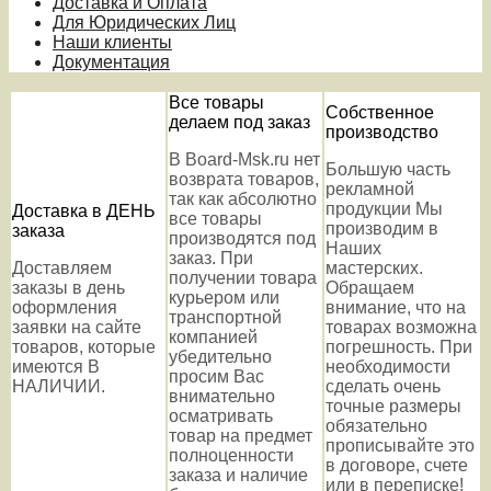
Доставка и Оплата
Для Юридических Лиц
Наши клиенты
Документация
Все товары
Собственное
делаем под заказ
производство
В Board-Msk.ru нет
Большую часть
возврата товаров,
рекламной
так как абсолютно
продукции Мы
Доставка в ДЕНЬ
все товары
производим в
заказа
производятся под
Наших
заказ. При
Доставляем
мастерских.
получении товара
заказы в день
Обращаем
курьером или
оформления
внимание, что на
транспортной
заявки на сайте
товарах возможна
компанией
товаров, которые
погрешность. При
убедительно
имеются В
необходимости
просим Вас
НАЛИЧИИ.
сделать очень
внимательно
точные размеры
осматривать
обязательно
товар на предмет
прописывайте это
полноценности
в договоре, счете
заказа и наличие
или в переписке!