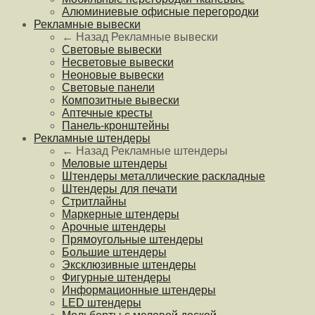
Алюминиевые офисные перегородки
Рекламные вывески
← Назад
Рекламные вывески
Световые вывески
Несветовые вывески
Неоновые вывески
Световые панели
Композитные вывески
Аптечные кресты
Панель-кронштейны
Рекламные штендеры
← Назад
Рекламные штендеры
Меловые штендеры
Штендеры металлические раскладные
Штендеры для печати
Стритлайны
Маркерные штендеры
Арочные штендеры
Прямоугольные штендеры
Большие штендеры
Эксклюзивные штендеры
Фигурные штендеры
Информационные штендеры
LED штендеры