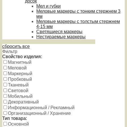
досок
Мел и губки
Меловые маркеры с тонким стержнем 3
мм
Меловые маркеры с толстым стержнем
4-15 мм
Светящиеся маркеры
Нестираемые маркеры
сбросить все
Фильтр
Свойство изделия:
Магнитный
Меловой
Маркерный
Пробковый
Тканевый
Световой
Мобильный
Декоративный
Информационный / Рекламный
Организационный / Хранение
Тип товара:
Основной