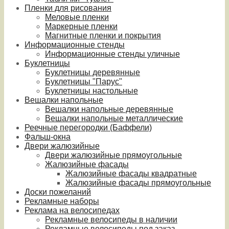
Пленки для рисования
Меловые пленки
Маркерные пленки
Магнитные пленки и покрытия
Информационные стенды
Информационные стенды уличные
Буклетницы
Буклетницы деревянные
Буклетницы "Парус"
Буклетницы настольные
Вешалки напольные
Вешалки напольные деревянные
Вешалки напольные металлические
Реечные перегородки (Баффели)
Фальш-окна
Двери жалюзийные
Двери жалюзийные прямоугольные
Жалюзийные фасады
Жалюзийные фасады квадратные
Жалюзийные фасады прямоугольные
Доски пожеланий
Рекламные наборы
Реклама на велосипедах
Рекламные велосипеды в наличии
Рекламные велосипеды под заказ