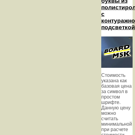
буквы из
полистиро
с
контуражн
подсветкой
Стоимость
указана как
базовая цена
за символ в
простом
шрифте.
Данную цену
можно
считать
минимальной
при расчете
стоимости.