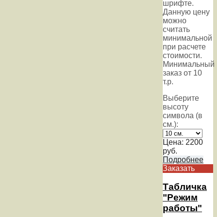
шрифте.
Данную цену
можно
считать
минимальной
при расчете
стоимости.
Минимальный
заказ от 10
т.р.
Выберите
высоту
символа (в
см.):
Цена:
2200
руб.
Подробнее
Заказать
Табличка
"Режим
работы"