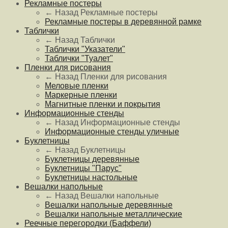
Рекламные постеры
← Назад
Рекламные постеры
Рекламные постеры в деревянной рамке
Таблички
← Назад
Таблички
Таблички "Указатели"
Таблички "Туалет"
Пленки для рисования
← Назад
Пленки для рисования
Меловые пленки
Маркерные пленки
Магнитные пленки и покрытия
Информационные стенды
← Назад
Информационные стенды
Информационные стенды уличные
Буклетницы
← Назад
Буклетницы
Буклетницы деревянные
Буклетницы "Парус"
Буклетницы настольные
Вешалки напольные
← Назад
Вешалки напольные
Вешалки напольные деревянные
Вешалки напольные металлические
Реечные перегородки (Баффели)