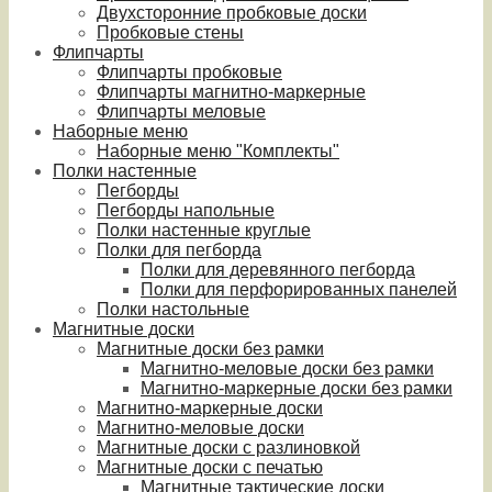
Двухсторонние пробковые доски
Пробковые стены
Флипчарты
Флипчарты пробковые
Флипчарты магнитно-маркерные
Флипчарты меловые
Наборные меню
Наборные меню "Комплекты"
Полки настенные
Пегборды
Пегборды напольные
Полки настенные круглые
Полки для пегборда
Полки для деревянного пегборда
Полки для перфорированных панелей
Полки настольные
Магнитные доски
Магнитные доски без рамки
Магнитно-меловые доски без рамки
Магнитно-маркерные доски без рамки
Магнитно-маркерные доски
Магнитно-меловые доски
Магнитные доски с разлиновкой
Магнитные доски с печатью
Магнитные тактические доски