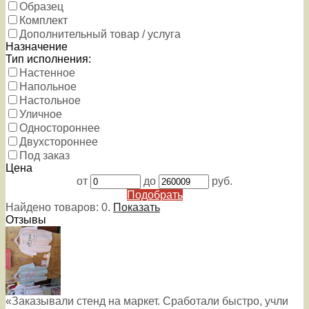
Образец
Комплект
Дополнительный товар / услуга
Назначение
Тип исполнения:
Настенное
Напольное
Настольное
Уличное
Одностороннее
Двухстороннее
Под заказ
Цена
от
до
руб.
Подобрать
Найдено товаров:
0
.
Показать
Отзывы
«Заказывали стенд на маркет. Сработали быстро, учли