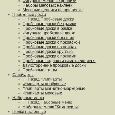
Фигурные меловые ценники
Наборы меловых наклеек
Меловые ценники на прищепке
Пробковые доски
← Назад
Пробковые доски
Пробковые доски без рамки
Пробковые доски в рамке
Фигурные пробковые доски
Пробковые доски большие
Пробковые доски с покраской
Пробковые доски на ножках
Пробковые доски круглые
Пробковые доски с полками
Пробковые подложки самоклеящиеся
Двухсторонние пробковые доски
Пробковые стены
Флипчарты
← Назад
Флипчарты
Флипчарты пробковые
Флипчарты магнитно-маркерные
Флипчарты меловые
Наборные меню
← Назад
Наборные меню
Наборные меню "Комплекты"
Полки настенные