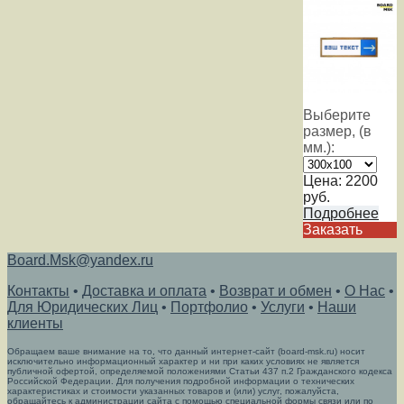
Выберите
размер, (в
мм.):
Цена:
2200
руб.
Подробнее
Заказать
Board.Msk@yandex.ru
Контакты
•
Доставка и оплата
•
Возврат и обмен
•
О Нас
•
Для Юридических Лиц
•
Портфолио
•
Услуги
•
Наши
клиенты
Обращаем ваше внимание на то, что данный интернет-сайт (board-msk.ru) носит
исключительно информационный характер и ни при каких условиях не является
публичной офертой, определяемой положениями Статьи 437 п.2 Гражданского кодекса
Российской Федерации. Для получения подробной информации о технических
характеристиках и стоимости указанных товаров и (или) услуг, пожалуйста,
обращайтесь к администрации сайта с помощью специальной формы связи или по