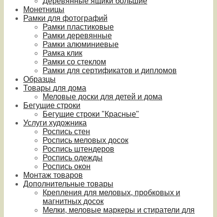
Деревянные ящики большие
Монетницы
Рамки для фотографий
Рамки пластиковые
Рамки деревянные
Рамки алюминиевые
Рамка клик
Рамки со стеклом
Рамки для сертификатов и дипломов
Образцы
Товары для дома
Меловые доски для детей и дома
Бегущие строки
Бегущие строки "Красные"
Услуги художника
Роспись стен
Роспись меловых досок
Роспись штендеров
Роспись одежды
Роспись окон
Монтаж товаров
Дополнительные товары
Крепления для меловых, пробковых и
магнитных досок
Мелки, меловые маркеры и стиратели для