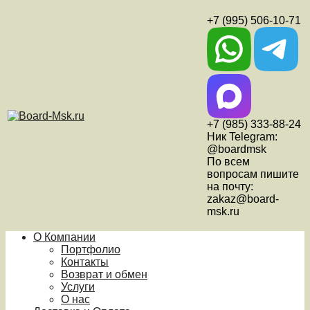
+7 (995) 506-10-71
+7 (985) 333-88-24
Ник Telegram:
@boardmsk
По всем
вопросам пишите
на почту:
zakaz@board-
msk.ru
О Компании
Портфолио
Контакты
Возврат и обмен
Услуги
О нас