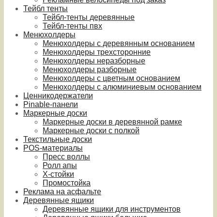
Тейбл тенты
Тейбл-тенты деревянные
Тейбл-тенты пвх
Менюхолдеры
Менюхолдеры с деревянным основанием
Менюхолдеры трехсторонние
Менюхолдеры неразборные
Менюхолдеры разборные
Менюхолдеры с цветным основанием
Менюхолдеры с алюминиевым основанием
Ценникодержатели
Pinable-панели
Маркерные доски
Маркерные доски в деревянной рамке
Маркерные доски с полкой
Текстильные доски
POS-материалы
Пресс воллы
Ролл апы
Х-стойки
Промостойка
Реклама на асфальте
Деревянные ящики
Деревянные ящики для инструментов