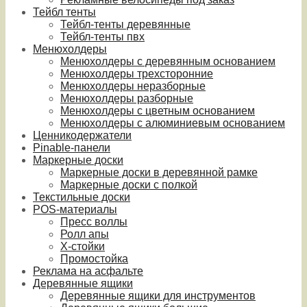
Тейбл тенты
Тейбл-тенты деревянные
Тейбл-тенты пвх
Менюхолдеры
Менюхолдеры с деревянным основанием
Менюхолдеры трехсторонние
Менюхолдеры неразборные
Менюхолдеры разборные
Менюхолдеры с цветным основанием
Менюхолдеры с алюминиевым основанием
Ценникодержатели
Pinable-панели
Маркерные доски
Маркерные доски в деревянной рамке
Маркерные доски с полкой
Текстильные доски
POS-материалы
Пресс воллы
Ролл апы
Х-стойки
Промостойка
Реклама на асфальте
Деревянные ящики
Деревянные ящики для инструментов