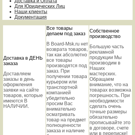
Доставка и Оплата
Для Юридических Лиц
Наши клиенты
Документация
Все товары
Собственное
делаем под заказ
производство
В Board-Msk.ru нет
Большую часть
возврата товаров,
рекламной
так как абсолютно
продукции Мы
Доставка в ДЕНЬ
все товары
производим в
заказа
производятся под
Наших
заказ. При
Доставляем
мастерских.
получении товара
заказы в день
Обращаем
курьером или
оформления
внимание, что на
транспортной
заявки на сайте
товарах возможна
компанией
товаров, которые
погрешность. При
убедительно
имеются В
необходимости
просим Вас
НАЛИЧИИ.
сделать очень
внимательно
точные размеры
осматривать
обязательно
товар на предмет
прописывайте это
полноценности
в договоре, счете
заказа и наличие
или в переписке!