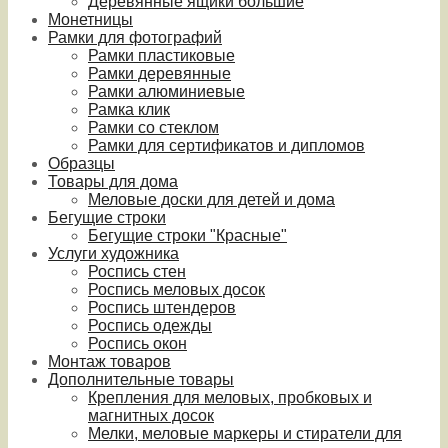
Деревянные ящики большие
Монетницы
Рамки для фотографий
Рамки пластиковые
Рамки деревянные
Рамки алюминиевые
Рамка клик
Рамки со стеклом
Рамки для сертификатов и дипломов
Образцы
Товары для дома
Меловые доски для детей и дома
Бегущие строки
Бегущие строки "Красные"
Услуги художника
Роспись стен
Роспись меловых досок
Роспись штендеров
Роспись одежды
Роспись окон
Монтаж товаров
Дополнительные товары
Крепления для меловых, пробковых и
магнитных досок
Мелки, меловые маркеры и стиратели для