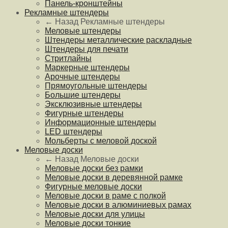
Панель-кронштейны
Рекламные штендеры
← Назад
Рекламные штендеры
Меловые штендеры
Штендеры металлические раскладные
Штендеры для печати
Стритлайны
Маркерные штендеры
Арочные штендеры
Прямоугольные штендеры
Большие штендеры
Эксклюзивные штендеры
Фигурные штендеры
Информационные штендеры
LED штендеры
Мольберты с меловой доской
Меловые доски
← Назад
Меловые доски
Меловые доски без рамки
Меловые доски в деревянной рамке
Фигурные меловые доски
Меловые доски в раме с полкой
Меловые доски в алюминиевых рамах
Меловые доски для улицы
Меловые доски тонкие