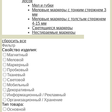
досок
Мел и губки
Меловые маркеры с тонким стержнем 3
мм
Меловые маркеры с толстым стержнем
4-15 мм
Светящиеся маркеры
Нестираемые маркеры
сбросить все
Фильтр
Свойство изделия:
Магнитный
Меловой
Маркерный
Пробковый
Тканевый
Световой
Мобильный
Декоративный
Информационный / Рекламный
Организационный / Хранение
Тип товара:
Основной