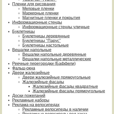
Пленки для рисования
Меловые пленки
Маркерные пленки
Магнитные пленки и покрытия
Информационные стенды
Информационные стенды уличные
Буклетницы
Буклетницы деревянные
Буклетницы "Парус"
Буклетницы настольные
Вешалки напольные
Вешалки напольные деревянные
Вешалки напольные металлические
Реечные перегородки (Баффели)
Фальш-окна
Двери жалюзийные
Двери жалюзийные прямоугольные
Жалюзийные фасады
Жалюзийные фасады квадратные
Жалюзийные фасады прямоугольные
Доски пожеланий
Рекламные наборы
Реклама на велосипедах
Рекламные велосипеды в наличии
Рекламные велосипеды под заказ