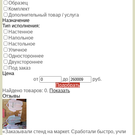
Образец
Комплект
Дополнительный товар / услуга
Назначение
Тип исполнения:
Настенное
Напольное
Настольное
Уличное
Одностороннее
Двухстороннее
Под заказ
Цена
от
до
руб.
Подобрать
Найдено товаров:
0
.
Показать
Отзывы
«Заказывали стенд на маркет. Сработали быстро, учли