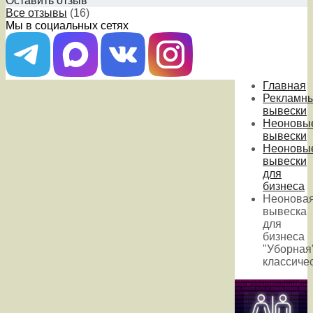
Оставить отзыв
Все отзывы
(16)
Мы в социальных сетях
Главная
Рекламн
вывески
Неоновы
вывески
Неоновы
вывески
для
бизнеса
Неонова
вывеска
для
бизнеса
"Уборная"
классиче