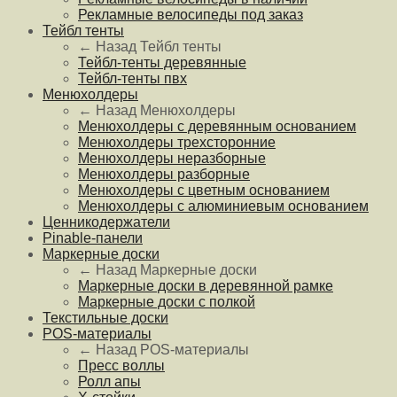
Рекламные велосипеды под заказ
Тейбл тенты
← Назад
Тейбл тенты
Тейбл-тенты деревянные
Тейбл-тенты пвх
Менюхолдеры
← Назад
Менюхолдеры
Менюхолдеры с деревянным основанием
Менюхолдеры трехсторонние
Менюхолдеры неразборные
Менюхолдеры разборные
Менюхолдеры с цветным основанием
Менюхолдеры с алюминиевым основанием
Ценникодержатели
Pinable-панели
Маркерные доски
← Назад
Маркерные доски
Маркерные доски в деревянной рамке
Маркерные доски с полкой
Текстильные доски
POS-материалы
← Назад
POS-материалы
Пресс воллы
Ролл апы