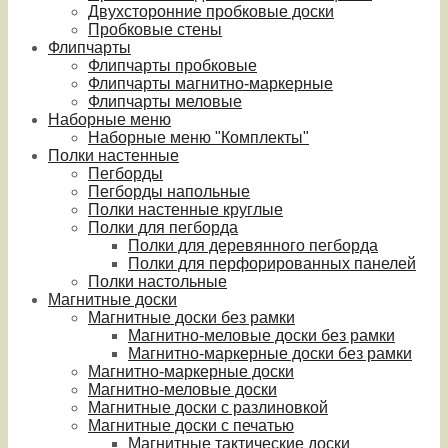
Двухсторонние пробковые доски
Пробковые стены
Флипчарты
Флипчарты пробковые
Флипчарты магнитно-маркерные
Флипчарты меловые
Наборные меню
Наборные меню "Комплекты"
Полки настенные
Пегборды
Пегборды напольные
Полки настенные круглые
Полки для пегборда
Полки для деревянного пегборда
Полки для перфорированных панелей
Полки настольные
Магнитные доски
Магнитные доски без рамки
Магнитно-меловые доски без рамки
Магнитно-маркерные доски без рамки
Магнитно-маркерные доски
Магнитно-меловые доски
Магнитные доски с разлиновкой
Магнитные доски с печатью
Магнитные тактические доски