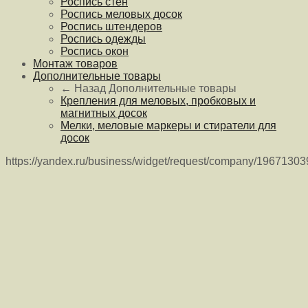
Роспись стен
Роспись меловых досок
Роспись штендеров
Роспись одежды
Роспись окон
Монтаж товаров
Дополнительные товары
← Назад
Дополнительные товары
Крепления для меловых, пробковых и
магнитных досок
Мелки, меловые маркеры и стиратели для
досок
https://yandex.ru/business/widget/request/company/1967130