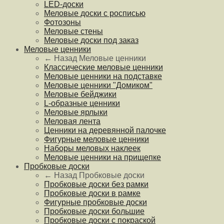
LED-доски
Меловые доски с росписью
Фотозоны
Меловые стены
Меловые доски под заказ
Меловые ценники
← Назад
Меловые ценники
Классические меловые ценники
Меловые ценники на подставке
Меловые ценники "Домиком"
Меловые бейджики
L-образные ценники
Меловые ярлыки
Меловая лента
Ценники на деревянной палочке
Фигурные меловые ценники
Наборы меловых наклеек
Меловые ценники на прищепке
Пробковые доски
← Назад
Пробковые доски
Пробковые доски без рамки
Пробковые доски в рамке
Фигурные пробковые доски
Пробковые доски большие
Пробковые доски с покраской