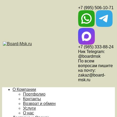
+7 (995) 506-10-71
+7 (985) 333-88-24
Ник Telegram:
@boardmsk
По всем
вопросам пишите
на почту:
zakaz@board-
msk.ru
О Компании
Портфолио
Контакты
Возврат и обмен
Услуги
О нас