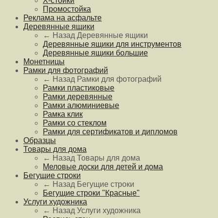
Х-стойки
Промостойка
Реклама на асфальте
Деревянные ящики
← Назад
Деревянные ящики
Деревянные ящики для инструментов
Деревянные ящики большие
Монетницы
Рамки для фотографий
← Назад
Рамки для фотографий
Рамки пластиковые
Рамки деревянные
Рамки алюминиевые
Рамка клик
Рамки со стеклом
Рамки для сертификатов и дипломов
Образцы
Товары для дома
← Назад
Товары для дома
Меловые доски для детей и дома
Бегущие строки
← Назад
Бегущие строки
Бегущие строки "Красные"
Услуги художника
← Назад
Услуги художника