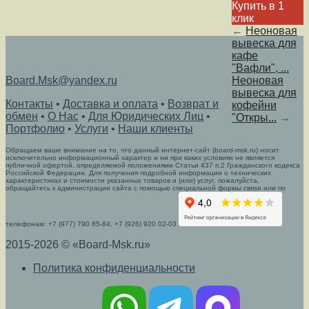
Купить в 1
клик
←
Неоновая
вывеска для
кафе
"Вафли", ...
Board.Msk@yandex.ru
Неоновая
вывеска для
Контакты
•
Доставка и оплата
•
Возврат и
кофейни
обмен
•
О Нас
•
Для Юридических Лиц
•
"Откры...
→
Портфолио
•
Услуги
•
Наши клиенты
Обращаем ваше внимание на то, что данный интернет-сайт (board-msk.ru) носит
исключительно информационный характер и ни при каких условиях не является
публичной офертой, определяемой положениями Статьи 437 п.2 Гражданского кодекса
Российской Федерации. Для получения подробной информации о технических
характеристиках и стоимости указанных товаров и (или) услуг, пожалуйста,
обращайтесь к администрации сайта с помощью специальной формы связи или по
телефонам: +7 (977) 790 85-84, +7 (926) 920 02-03
2015-2026 © «Board-Msk.ru»
Политика конфиденциальности