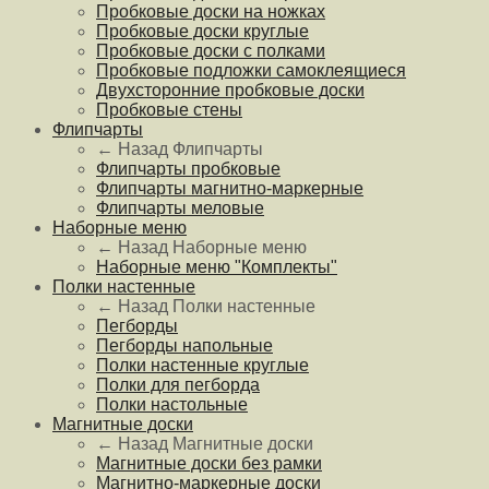
Пробковые доски на ножках
Пробковые доски круглые
Пробковые доски с полками
Пробковые подложки самоклеящиеся
Двухсторонние пробковые доски
Пробковые стены
Флипчарты
← Назад
Флипчарты
Флипчарты пробковые
Флипчарты магнитно-маркерные
Флипчарты меловые
Наборные меню
← Назад
Наборные меню
Наборные меню "Комплекты"
Полки настенные
← Назад
Полки настенные
Пегборды
Пегборды напольные
Полки настенные круглые
Полки для пегборда
Полки настольные
Магнитные доски
← Назад
Магнитные доски
Магнитные доски без рамки
Магнитно-маркерные доски