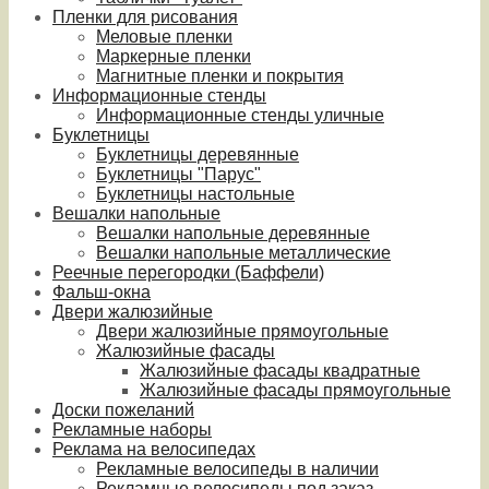
Пленки для рисования
Меловые пленки
Маркерные пленки
Магнитные пленки и покрытия
Информационные стенды
Информационные стенды уличные
Буклетницы
Буклетницы деревянные
Буклетницы "Парус"
Буклетницы настольные
Вешалки напольные
Вешалки напольные деревянные
Вешалки напольные металлические
Реечные перегородки (Баффели)
Фальш-окна
Двери жалюзийные
Двери жалюзийные прямоугольные
Жалюзийные фасады
Жалюзийные фасады квадратные
Жалюзийные фасады прямоугольные
Доски пожеланий
Рекламные наборы
Реклама на велосипедах
Рекламные велосипеды в наличии
Рекламные велосипеды под заказ