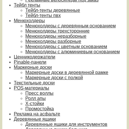
Тейбл тенты
Тейбл-тенты деревянные
Тейбл-тенты пвх
Менюхолдеры
Менюхолдеры с деревянным основанием
Менюхолдеры трехсторонние
Менюхолдеры неразборные
Менюхолдеры разборные
Менюхолдеры с цветным основанием
Менюхолдеры с алюминиевым основанием
Ценникодержатели
Pinable-панели
Маркерные доски
Маркерные доски в деревянной рамке
Маркерные доски с полкой
Текстильные доски
POS-материалы
Пресс воллы
Ролл апы
Х-стойки
Промостойка
Реклама на асфальте
Деревянные ящики
Деревянные ящики для инструментов