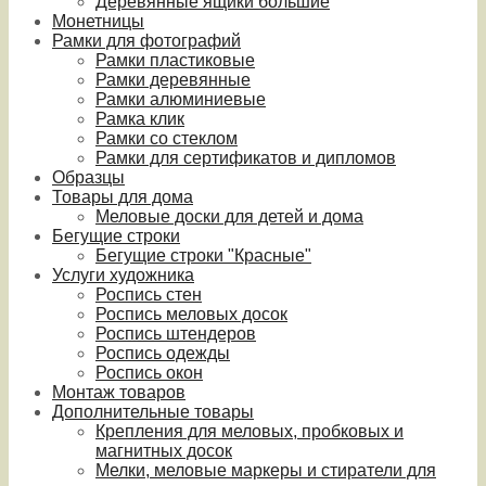
Деревянные ящики большие
Монетницы
Рамки для фотографий
Рамки пластиковые
Рамки деревянные
Рамки алюминиевые
Рамка клик
Рамки со стеклом
Рамки для сертификатов и дипломов
Образцы
Товары для дома
Меловые доски для детей и дома
Бегущие строки
Бегущие строки "Красные"
Услуги художника
Роспись стен
Роспись меловых досок
Роспись штендеров
Роспись одежды
Роспись окон
Монтаж товаров
Дополнительные товары
Крепления для меловых, пробковых и
магнитных досок
Мелки, меловые маркеры и стиратели для