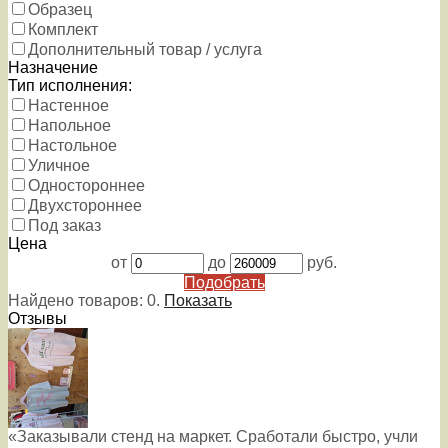
Образец
Комплект
Дополнительный товар / услуга
Назначение
Тип исполнения:
Настенное
Напольное
Настольное
Уличное
Одностороннее
Двухстороннее
Под заказ
Цена
от
до
руб.
Подобрать
Найдено товаров:
0
.
Показать
Отзывы
«Заказывали стенд на маркет. Сработали быстро, учли