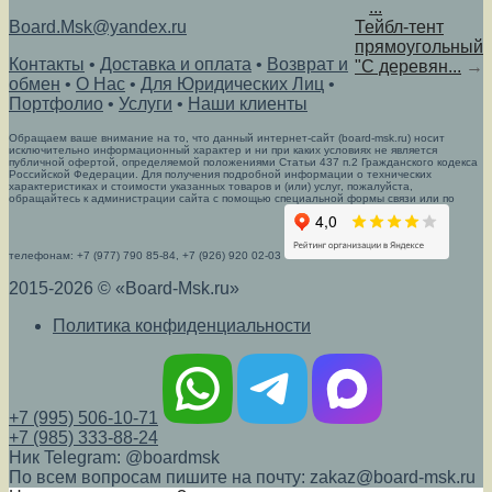
...
Board.Msk@yandex.ru
Тейбл-тент
прямоугольный
Контакты
•
Доставка и оплата
•
Возврат и
"С деревян...
→
обмен
•
О Нас
•
Для Юридических Лиц
•
Портфолио
•
Услуги
•
Наши клиенты
Обращаем ваше внимание на то, что данный интернет-сайт (board-msk.ru) носит
исключительно информационный характер и ни при каких условиях не является
публичной офертой, определяемой положениями Статьи 437 п.2 Гражданского кодекса
Российской Федерации. Для получения подробной информации о технических
характеристиках и стоимости указанных товаров и (или) услуг, пожалуйста,
обращайтесь к администрации сайта с помощью специальной формы связи или по
телефонам: +7 (977) 790 85-84, +7 (926) 920 02-03
2015-2026 © «Board-Msk.ru»
Политика конфиденциальности
+7 (995) 506-10-71
+7 (985) 333-88-24
Ник Telegram: @boardmsk
По всем вопросам пишите на почту: zakaz@board-msk.ru