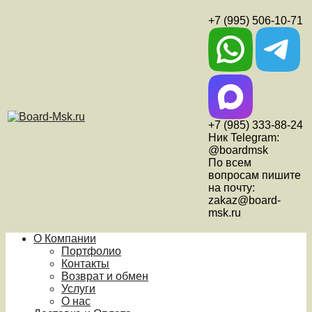
+7 (995) 506-10-71
+7 (985) 333-88-24
Ник Telegram:
@boardmsk
По всем
вопросам пишите
на почту:
zakaz@board-
msk.ru
О Компании
Портфолио
Контакты
Возврат и обмен
Услуги
О нас