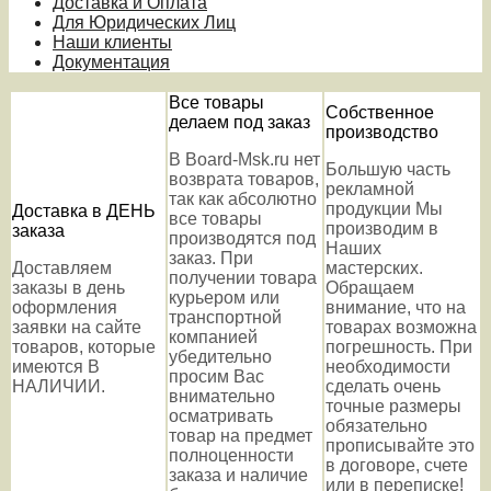
Доставка и Оплата
Для Юридических Лиц
Наши клиенты
Документация
Все товары
Собственное
делаем под заказ
производство
В Board-Msk.ru нет
Большую часть
возврата товаров,
рекламной
так как абсолютно
продукции Мы
Доставка в ДЕНЬ
все товары
производим в
заказа
производятся под
Наших
заказ. При
Доставляем
мастерских.
получении товара
заказы в день
Обращаем
курьером или
оформления
внимание, что на
транспортной
заявки на сайте
товарах возможна
компанией
товаров, которые
погрешность. При
убедительно
имеются В
необходимости
просим Вас
НАЛИЧИИ.
сделать очень
внимательно
точные размеры
осматривать
обязательно
товар на предмет
прописывайте это
полноценности
в договоре, счете
заказа и наличие
или в переписке!