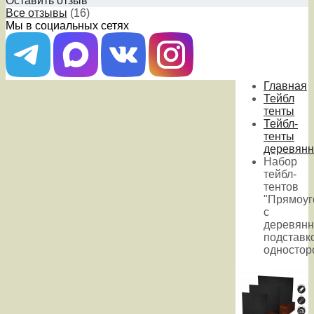
Оставить отзыв
Все отзывы
(16)
Мы в социальных сетях
Главная
Тейбл
тенты
Тейбл-
тенты
деревян
Набор
тейбл-
тентов
"Прямоуг
с
деревянн
подставк
одностор