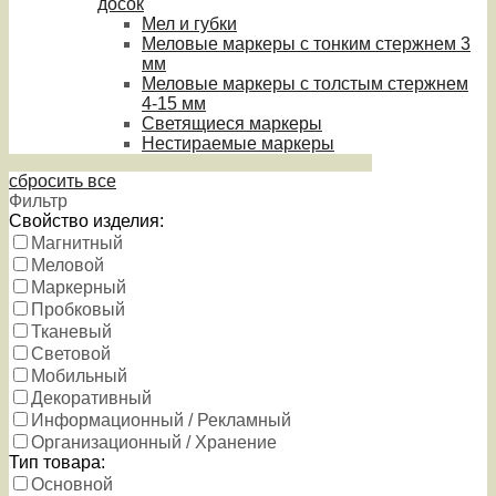
досок
Мел и губки
Меловые маркеры с тонким стержнем 3
мм
Меловые маркеры с толстым стержнем
4-15 мм
Светящиеся маркеры
Нестираемые маркеры
сбросить все
Фильтр
Свойство изделия:
Магнитный
Меловой
Маркерный
Пробковый
Тканевый
Световой
Мобильный
Декоративный
Информационный / Рекламный
Организационный / Хранение
Тип товара:
Основной