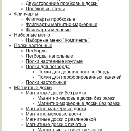
Двухсторонние пробковые доски
Пробковые стены
Флипчарты
Флипчарты пробковые
Флипчарты магнитно-маркерные
Флипчарты меловые
Наборные меню
Наборные меню "Комплекты"
Полки настенные
Пегборды
Пегборды напольные
Полки настенные круглые
Полки для пегборда
Полки для деревянного пегборда
Полки для перфорированных панелей
Полки настольные
Магнитные доски
Магнитные доски без рамки
Магнитно-меловые доски без рамки
Магнитно-маркерные доски без рамки
Магнитно-маркерные доски
Магнитно-меловые доски
Магнитные доски с разлиновкой
Магнитные доски с печатью
Магнитные тактические доски