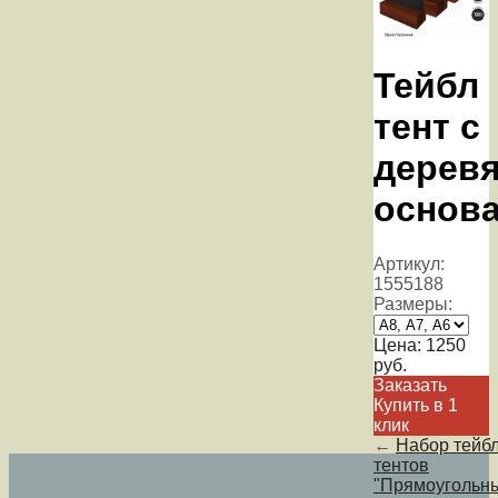
Тейбл
тент с
дерев
основ
Артикул:
1555188
Размеры:
Цена:
1250
руб.
Заказать
Купить в 1
клик
←
Набор тейбл
тентов
"Прямоугольн