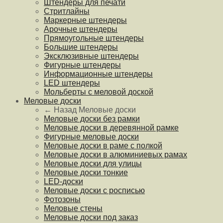
Штендеры для печати
Стритлайны
Маркерные штендеры
Арочные штендеры
Прямоугольные штендеры
Большие штендеры
Эксклюзивные штендеры
Фигурные штендеры
Информационные штендеры
LED штендеры
Мольберты с меловой доской
Меловые доски
← Назад
Меловые доски
Меловые доски без рамки
Меловые доски в деревянной рамке
Фигурные меловые доски
Меловые доски в раме с полкой
Меловые доски в алюминиевых рамах
Меловые доски для улицы
Меловые доски тонкие
LED-доски
Меловые доски с росписью
Фотозоны
Меловые стены
Меловые доски под заказ