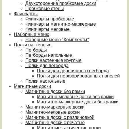
Двухсторонние пробковые доски
Пробковые стены
Флипчарты
Флипчарты пробковые
Флипчарты магнитно-маркерные
Флипчарты меловые
Наборные меню
Наборные меню "Комплекты"
Полки настенные
Пегборды
Пегборды напольные
Полки настенные круглые
Полки для пегборда
Полки для деревянного пегборда
Полки для перфорированных панелей
Полки настольные
Магнитные доски
Магнитные доски без рамки
Магнитно-меловые доски без рамки
Магнитно-маркерные доски без рамки
Магнитно-маркерные доски
Магнитно-меловые доски
Магнитные доски с разлиновкой
Магнитные доски с печатью
Магнитные тактические доски