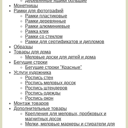
Деревянные ящики большие
Монетницы
Рамки для фотографий
Рамки пластиковые
Рамки деревянные
Рамки алюминиевые
Рамка клик
Рамки со стеклом
Рамки для сертификатов и дипломов
Образцы
Товары для дома
Меловые доски для детей и дома
Бегущие строки
Бегущие строки "Красные"
Услуги художника
Роспись стен
Роспись меловых досок
Роспись штендеров
Роспись одежды
Роспись окон
Монтаж товаров
Дополнительные товары
Крепления для меловых, пробковых и
магнитных досок
Мелки, меловые маркеры и стиратели для