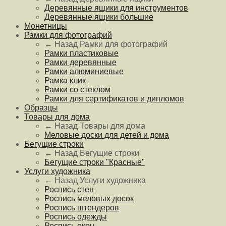
Деревянные ящики для инструментов
Деревянные ящики большие
Монетницы
Рамки для фотографий
← Назад
Рамки для фотографий
Рамки пластиковые
Рамки деревянные
Рамки алюминиевые
Рамка клик
Рамки со стеклом
Рамки для сертификатов и дипломов
Образцы
Товары для дома
← Назад
Товары для дома
Меловые доски для детей и дома
Бегущие строки
← Назад
Бегущие строки
Бегущие строки "Красные"
Услуги художника
← Назад
Услуги художника
Роспись стен
Роспись меловых досок
Роспись штендеров
Роспись одежды
Роспись окон