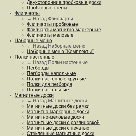
Двухсторонние пробковые доски
Пробковые стены
Флипчарты
← Назад
Флипчарты
Флипчарты пробковые
Флипчарты магнитно-маркерные
Флипчарты меловые
Наборные меню
← Назад
Наборные меню
Наборные меню "Комплекты"
Полки настенные
← Назад
Полки настенные
Пегборды
Пегборды напольные
Полки настенные круглые
Полки для пегборда
Полки настольные
Магнитные доски
← Назад
Магнитные доски
Магнитные доски без рамки
Магнитно-маркерные доски
Магнитно-меловые доски
Магнитные доски с разлиновкой
Магнитные доски с печатью
Стеклянные магнитные доски