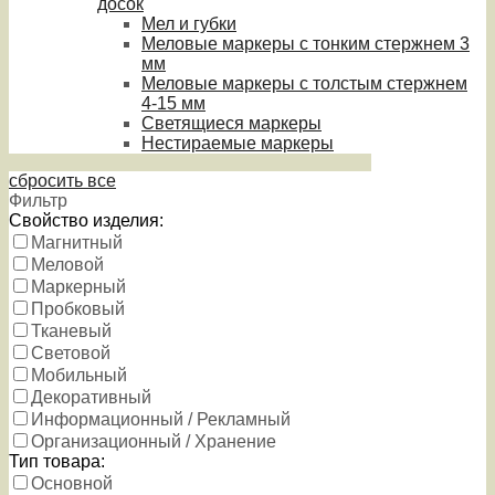
досок
Мел и губки
Меловые маркеры с тонким стержнем 3
мм
Меловые маркеры с толстым стержнем
4-15 мм
Светящиеся маркеры
Нестираемые маркеры
сбросить все
Фильтр
Свойство изделия:
Магнитный
Меловой
Маркерный
Пробковый
Тканевый
Световой
Мобильный
Декоративный
Информационный / Рекламный
Организационный / Хранение
Тип товара:
Основной