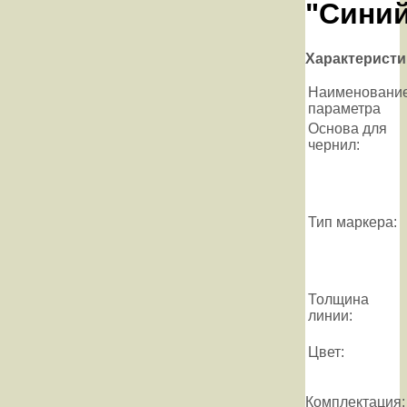
"Сини
Характеристи
Наименовани
параметра
Основа для
чернил:
Тип маркера:
Толщина
линии:
Цвет:
Комплектация: