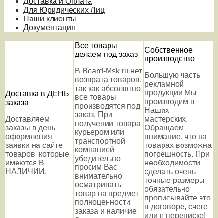
Доставка и Оплата
Для Юридических Лиц
Наши клиенты
Документация
Все товары
Собственное
делаем под заказ
производство
В Board-Msk.ru нет
Большую часть
возврата товаров,
рекламной
так как абсолютно
продукции Мы
Доставка в ДЕНЬ
все товары
производим в
заказа
производятся под
Наших
заказ. При
Доставляем
мастерских.
получении товара
заказы в день
Обращаем
курьером или
оформления
внимание, что на
транспортной
заявки на сайте
товарах возможна
компанией
товаров, которые
погрешность. При
убедительно
имеются В
необходимости
просим Вас
НАЛИЧИИ.
сделать очень
внимательно
точные размеры
осматривать
обязательно
товар на предмет
прописывайте это
полноценности
в договоре, счете
заказа и наличие
или в переписке!