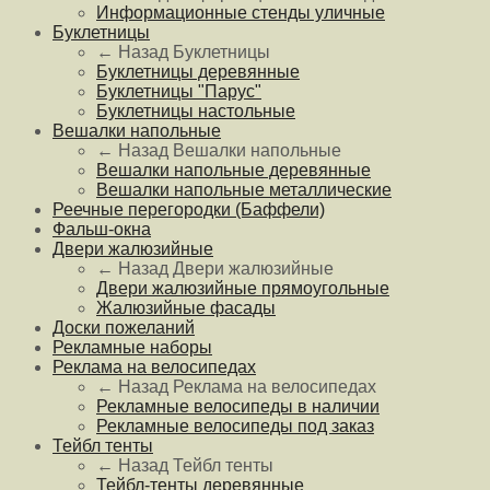
Информационные стенды уличные
Буклетницы
← Назад
Буклетницы
Буклетницы деревянные
Буклетницы "Парус"
Буклетницы настольные
Вешалки напольные
← Назад
Вешалки напольные
Вешалки напольные деревянные
Вешалки напольные металлические
Реечные перегородки (Баффели)
Фальш-окна
Двери жалюзийные
← Назад
Двери жалюзийные
Двери жалюзийные прямоугольные
Жалюзийные фасады
Доски пожеланий
Рекламные наборы
Реклама на велосипедах
← Назад
Реклама на велосипедах
Рекламные велосипеды в наличии
Рекламные велосипеды под заказ
Тейбл тенты
← Назад
Тейбл тенты
Тейбл-тенты деревянные