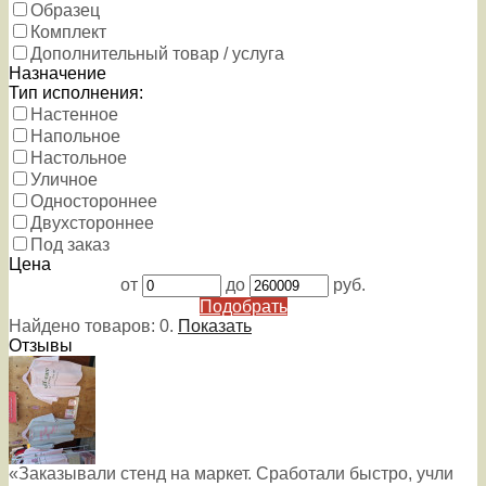
Образец
Комплект
Дополнительный товар / услуга
Назначение
Тип исполнения:
Настенное
Напольное
Настольное
Уличное
Одностороннее
Двухстороннее
Под заказ
Цена
от
до
руб.
Подобрать
Найдено товаров:
0
.
Показать
Отзывы
«Заказывали стенд на маркет. Сработали быстро, учли