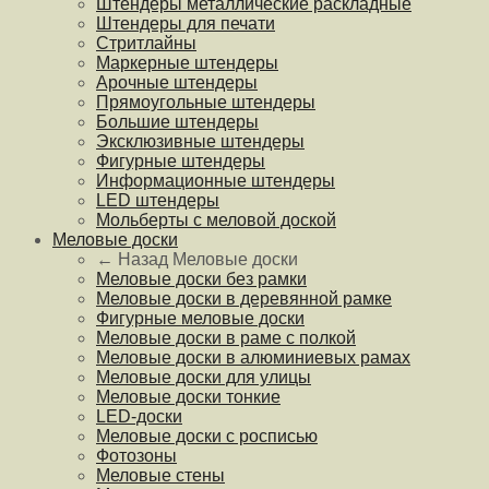
Штендеры металлические раскладные
Штендеры для печати
Стритлайны
Маркерные штендеры
Арочные штендеры
Прямоугольные штендеры
Большие штендеры
Эксклюзивные штендеры
Фигурные штендеры
Информационные штендеры
LED штендеры
Мольберты с меловой доской
Меловые доски
← Назад
Меловые доски
Меловые доски без рамки
Меловые доски в деревянной рамке
Фигурные меловые доски
Меловые доски в раме с полкой
Меловые доски в алюминиевых рамах
Меловые доски для улицы
Меловые доски тонкие
LED-доски
Меловые доски с росписью
Фотозоны
Меловые стены