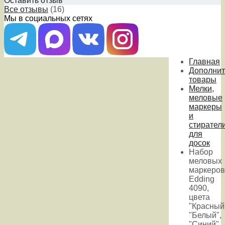
Оставить отзыв
Все отзывы
(16)
Мы в социальных сетях
Главная
Дополни
товары
Мелки,
меловые
маркеры
и
стирател
для
досок
Набор
меловых
маркеров
Edding
4090,
цвета
"Красный
"Белый",
"Синий"