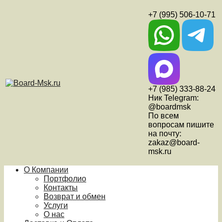
+7 (995) 506-10-71
+7 (985) 333-88-24
Ник Telegram:
@boardmsk
По всем
вопросам пишите
на почту:
zakaz@board-
msk.ru
О Компании
Портфолио
Контакты
Возврат и обмен
Услуги
О нас