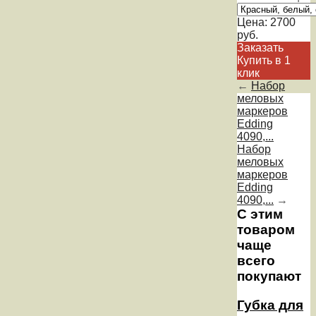
Цена:
2700
руб.
Заказать
Купить в 1
клик
←
Набор
меловых
маркеров
Edding
4090,...
Набор
меловых
маркеров
Edding
4090,...
→
С этим
товаром
чаще
всего
покупают
Губка для