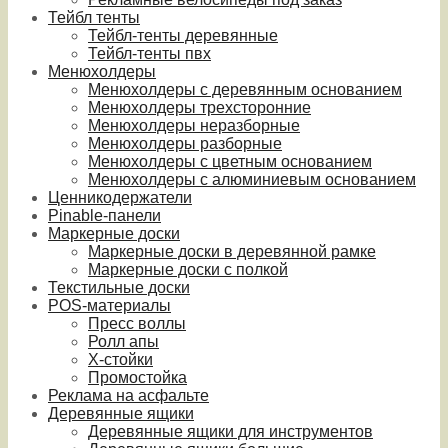
Тейбл тенты
Тейбл-тенты деревянные
Тейбл-тенты пвх
Менюхолдеры
Менюхолдеры с деревянным основанием
Менюхолдеры трехсторонние
Менюхолдеры неразборные
Менюхолдеры разборные
Менюхолдеры с цветным основанием
Менюхолдеры с алюминиевым основанием
Ценникодержатели
Pinable-панели
Маркерные доски
Маркерные доски в деревянной рамке
Маркерные доски с полкой
Текстильные доски
POS-материалы
Пресс воллы
Ролл апы
Х-стойки
Промостойка
Реклама на асфальте
Деревянные ящики
Деревянные ящики для инструментов