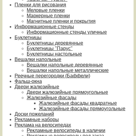
Пленки для рисования
Меловые пленки
Маркерные пленки
Магнитные пленки и покрытия
Информационные стенды
Информационные стенды уличные
Буклетницы
Буклетницы деревянные
Буклетницы "Парус"
Буклетницы настольные
Вешалки напольные
Вешалки напольные деревянные
Вешалки напольные металлические
Реечные перегородки (Баффели)
Фальш-окна
Двери жалюзийные
Двери жалюзийные прямоугольные
Жалюзийные фасады
Жалюзийные фасады квадратные
Жалюзийные фасады прямоугольные
Доски пожеланий
Рекламные наборы
Реклама на велосипедах
Рекламные велосипеды в наличии
Рекламные велосипеды под заказ