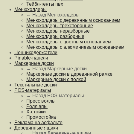
Тейбл-тенты пвх
Менюхолдеры
← Назад
Менюхолдеры
Менюхолдеры с деревянным основанием
Менюхолдеры трехсторонние
Менюхолдеры неразборные
Менюхолдеры разборные
Менюхолдеры с цветным основанием
Менюхолдеры с алюминиевым основанием
Ценникодержатели
Pinable-панели
Маркерные доски
← Назад
Маркерные доски
Маркерные доски в деревянной рамке
Маркерные доски с полкой
Текстильные доски
POS-материалы
← Назад
POS-материалы
Пресс воллы
Ролл апы
Х-стойки
Промостойка
Реклама на асфальте
Деревянные ящики
← Назад
Деревянные ящики