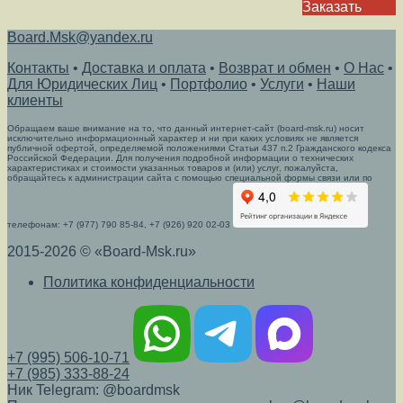
Заказать
Board.Msk@yandex.ru
Контакты
•
Доставка и оплата
•
Возврат и обмен
•
О Нас
•
Для Юридических Лиц
•
Портфолио
•
Услуги
•
Наши
клиенты
Обращаем ваше внимание на то, что данный интернет-сайт (board-msk.ru) носит
исключительно информационный характер и ни при каких условиях не является
публичной офертой, определяемой положениями Статьи 437 п.2 Гражданского кодекса
Российской Федерации. Для получения подробной информации о технических
характеристиках и стоимости указанных товаров и (или) услуг, пожалуйста,
обращайтесь к администрации сайта с помощью специальной формы связи или по
телефонам: +7 (977) 790 85-84, +7 (926) 920 02-03
2015-2026 © «Board-Msk.ru»
Политика конфиденциальности
+7 (995) 506-10-71
+7 (985) 333-88-24
Ник Telegram: @boardmsk