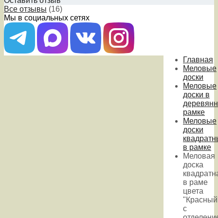
Оставить отзыв
Все отзывы
(16)
Мы в социальных сетях
Главная
Меловые
доски
Меловые
доски в
деревянн
рамке
Меловые
доски
квадратн
в рамке
Меловая
доска
квадратн
в раме
цвета
"Красный
с
отделени