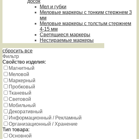
досок
Мел и губки
Меловые маркеры с тонким стержнем 3
мм
Меловые маркеры с толстым стержнем
4-15 мм
Светящиеся маркеры
Нестираемые маркеры
сбросить все
Фильтр
Свойство изделия:
Магнитный
Меловой
Маркерный
Пробковый
Тканевый
Световой
Мобильный
Декоративный
Информационный / Рекламный
Организационный / Хранение
Тип товара:
Основной