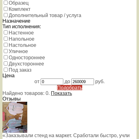
Образец
Комплект
Дополнительный товар / услуга
Назначение
Тип исполнения:
Настенное
Напольное
Настольное
Уличное
Одностороннее
Двухстороннее
Под заказ
Цена
от
до
руб.
Подобрать
Найдено товаров:
0
.
Показать
Отзывы
«Заказывали стенд на маркет. Сработали быстро, учли