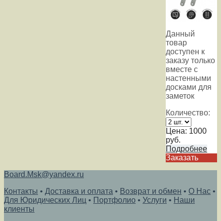
Данный
товар
доступен к
заказу только
вместе с
настенными
досками для
заметок
Количество:
Цена:
1000
руб.
Подробнее
Заказать
Board.Msk@yandex.ru
Контакты
•
Доставка и оплата
•
Возврат и обмен
•
О Нас
•
Для Юридических Лиц
•
Портфолио
•
Услуги
•
Наши
клиенты