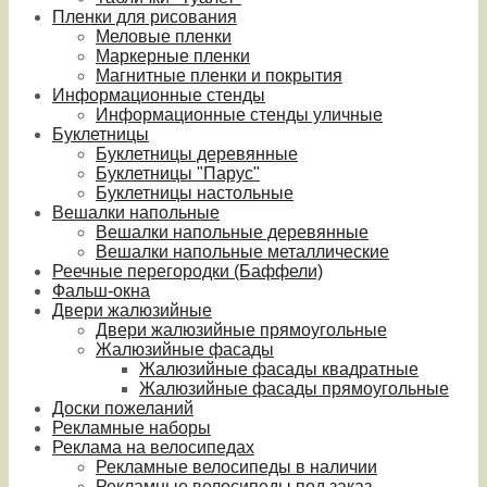
Пленки для рисования
Меловые пленки
Маркерные пленки
Магнитные пленки и покрытия
Информационные стенды
Информационные стенды уличные
Буклетницы
Буклетницы деревянные
Буклетницы "Парус"
Буклетницы настольные
Вешалки напольные
Вешалки напольные деревянные
Вешалки напольные металлические
Реечные перегородки (Баффели)
Фальш-окна
Двери жалюзийные
Двери жалюзийные прямоугольные
Жалюзийные фасады
Жалюзийные фасады квадратные
Жалюзийные фасады прямоугольные
Доски пожеланий
Рекламные наборы
Реклама на велосипедах
Рекламные велосипеды в наличии
Рекламные велосипеды под заказ