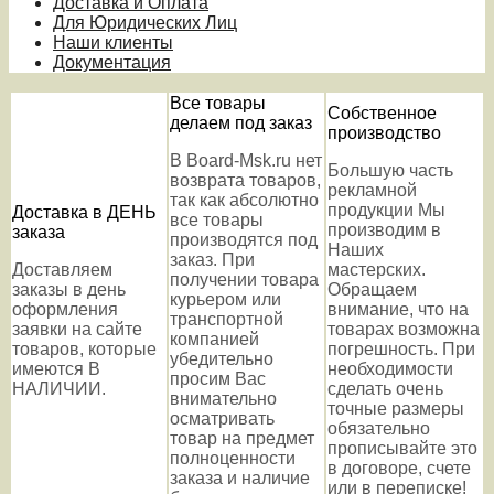
Доставка и Оплата
Для Юридических Лиц
Наши клиенты
Документация
Все товары
Собственное
делаем под заказ
производство
В Board-Msk.ru нет
Большую часть
возврата товаров,
рекламной
так как абсолютно
продукции Мы
Доставка в ДЕНЬ
все товары
производим в
заказа
производятся под
Наших
заказ. При
Доставляем
мастерских.
получении товара
заказы в день
Обращаем
курьером или
оформления
внимание, что на
транспортной
заявки на сайте
товарах возможна
компанией
товаров, которые
погрешность. При
убедительно
имеются В
необходимости
просим Вас
НАЛИЧИИ.
сделать очень
внимательно
точные размеры
осматривать
обязательно
товар на предмет
прописывайте это
полноценности
в договоре, счете
заказа и наличие
или в переписке!