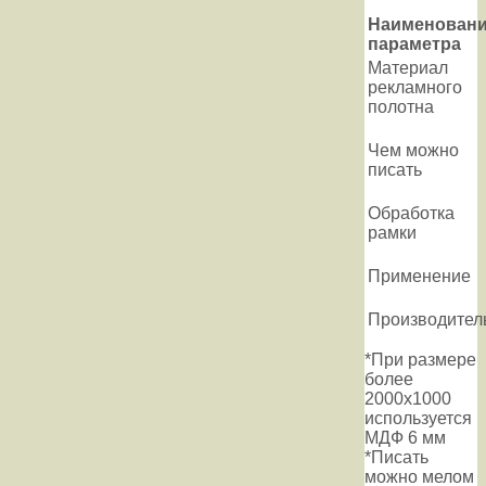
Наименован
параметра
Материал
рекламного
полотна
Чем можно
писать
Обработка
рамки
Применение
Производител
*При размере
более
2000х1000
используется
МДФ 6 мм
*Писать
можно мелом