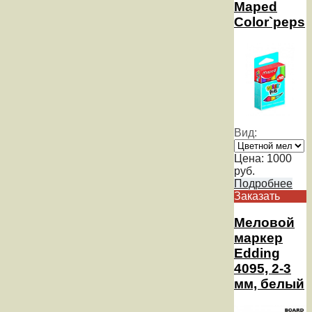
Maped
Color`peps
Вид:
Цена:
1000
руб.
Подробнее
Заказать
Меловой
маркер
Edding
4095, 2-3
мм, белый