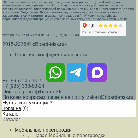
Обращаем ваше внимание на то, что данный интернет-сайт (board-msk.ru) носит
исключительно информационный характер и ни при каких условиях не является
публичной офертой, определяемой положениями Статьи 437 п.2 Гражданского кодекса
Российской Федерации. Для получения подробной информации о технических
характеристиках и стоимости указанных товаров и (или) услуг, пожалуйста,
обращайтесь к администрации сайта с помощью специальной формы связи или по
телефонам: +7 (977) 790 85-84, +7 (926) 920 02-03
2015-2026 © «Board-Msk.ru»
Политика конфиденциальности
+7 (995) 506-10-71
+7 (985) 333-88-24
Ник Telegram: @boardmsk
По всем вопросам пишите на почту: zakaz@board-msk.ru
Нужна консультация?
Корзина
(
0
)
Каталог
Каталог
Мобильные перегородки
← Назад
Мобильные перегородки