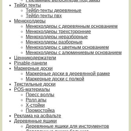
Тейбл тенты
Тейбл-тенты деревянные
Тейбл-тенты пвх
Менюхолдеры
Менюхолдеры с деревянным основанием
Менюхолдеры трехсторонние
Менюхолдеры неразборные
Менюхолдеры разборные
Менюхолдеры с цветным основанием
Менюхолдеры с алюминиевым основанием
Ценникодержатели
Pinable-панели
Маркерные доски
Маркерные доски в деревянной рамке
Маркерные доски с полкой
Текстильные доски
POS-материалы
Пресс воллы
Ролл апы
Х-стойки
Промостойка
Реклама на асфальте
Деревянные ящики
Деревянные ящики для инструментов