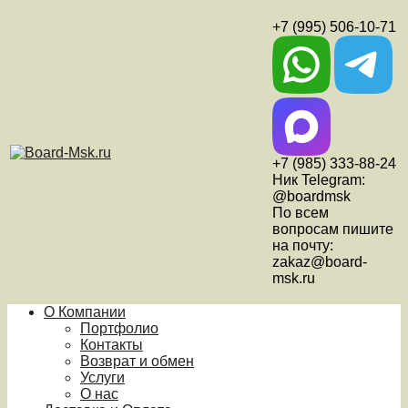
+7 (995) 506-10-71
+7 (985) 333-88-24
Ник Telegram:
@boardmsk
По всем
вопросам пишите
на почту:
zakaz@board-
msk.ru
О Компании
Портфолио
Контакты
Возврат и обмен
Услуги
О нас