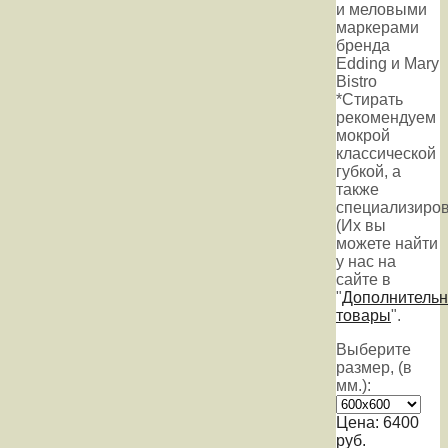
и меловыми
маркерами
бренда
Edding и Mary
Bistro
*Стирать
рекомендуем
мокрой
классической
губкой, а
также
специализиров
(Их вы
можете найти
у нас на
сайте в
"
Дополнитель
товары
".
Выберите
размер, (в
мм.):
Цена:
6400
руб.