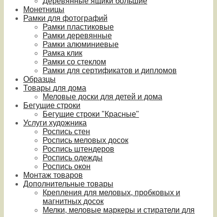
Деревянные ящики большие
Монетницы
Рамки для фотографий
Рамки пластиковые
Рамки деревянные
Рамки алюминиевые
Рамка клик
Рамки со стеклом
Рамки для сертификатов и дипломов
Образцы
Товары для дома
Меловые доски для детей и дома
Бегущие строки
Бегущие строки "Красные"
Услуги художника
Роспись стен
Роспись меловых досок
Роспись штендеров
Роспись одежды
Роспись окон
Монтаж товаров
Дополнительные товары
Крепления для меловых, пробковых и
магнитных досок
Мелки, меловые маркеры и стиратели для