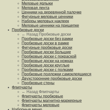
Меловые ярлыки
Меловая лента
Ценники на деревянной палочке
Фигурные меловые ценники
Наборы меловых наклеек
Меловые ценники на прищепке
Пробковые доски
← Назад
Пробковые доски
Пробковые доски без рамки
Пробковые доски в рамке
Фигурные пробковые доски
Пробковые доски большие
Пробковые доски с покраской
Пробковые доски на ножках
Пробковые доски круглые
Пробковые доски с полками
Пробковые подложки самоклеящиеся
Двухсторонние пробковые доски
Пробковые стены
Флипчарты
← Назад
Флипчарты
Флипчарты пробковые
Флипчарты магнитно-маркерные
Флипчарты меловые
Наборные меню