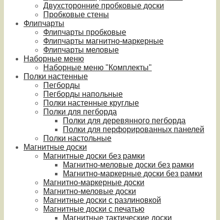
Двухсторонние пробковые доски
Пробковые стены
Флипчарты
Флипчарты пробковые
Флипчарты магнитно-маркерные
Флипчарты меловые
Наборные меню
Наборные меню "Комплекты"
Полки настенные
Пегборды
Пегборды напольные
Полки настенные круглые
Полки для пегборда
Полки для деревянного пегборда
Полки для перфорированных панелей
Полки настольные
Магнитные доски
Магнитные доски без рамки
Магнитно-меловые доски без рамки
Магнитно-маркерные доски без рамки
Магнитно-маркерные доски
Магнитно-меловые доски
Магнитные доски с разлиновкой
Магнитные доски с печатью
Магнитные тактические доски