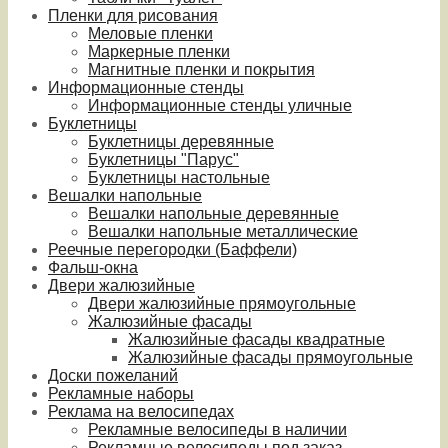
Пленки для рисования
Меловые пленки
Маркерные пленки
Магнитные пленки и покрытия
Информационные стенды
Информационные стенды уличные
Буклетницы
Буклетницы деревянные
Буклетницы "Парус"
Буклетницы настольные
Вешалки напольные
Вешалки напольные деревянные
Вешалки напольные металлические
Реечные перегородки (Баффели)
Фальш-окна
Двери жалюзийные
Двери жалюзийные прямоугольные
Жалюзийные фасады
Жалюзийные фасады квадратные
Жалюзийные фасады прямоугольные
Доски пожеланий
Рекламные наборы
Реклама на велосипедах
Рекламные велосипеды в наличии
Рекламные велосипеды под заказ