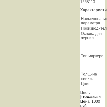
1558113
Характеристи
Наименовани
параметра
Производител
Основа для
чернил:
Тип маркера:
Толщина
линии:
Цвет:
Цвет:
Цена:
1000
руб.