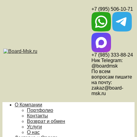
+7 (995) 506-10-71
+7 (985) 333-88-24
Ник Telegram:
@boardmsk
По всем
вопросам пишите
на почту:
zakaz@board-
msk.ru
О Компании
Портфолио
Контакты
Возврат и обмен
Услуги
О нас