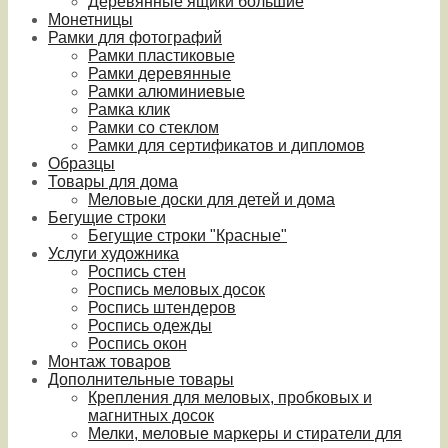
Деревянные ящики большие
Монетницы
Рамки для фотографий
Рамки пластиковые
Рамки деревянные
Рамки алюминиевые
Рамка клик
Рамки со стеклом
Рамки для сертификатов и дипломов
Образцы
Товары для дома
Меловые доски для детей и дома
Бегущие строки
Бегущие строки "Красные"
Услуги художника
Роспись стен
Роспись меловых досок
Роспись штендеров
Роспись одежды
Роспись окон
Монтаж товаров
Дополнительные товары
Крепления для меловых, пробковых и
магнитных досок
Мелки, меловые маркеры и стиратели для