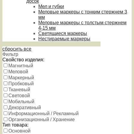
досок
Мел и губки
Меловые маркеры с тонким стержнем 3
мм
Меловые маркеры с толстым стержнем
4-15 мм
Светящиеся маркеры
Нестираемые маркеры
сбросить все
Фильтр
Свойство изделия:
Магнитный
Меловой
Маркерный
Пробковый
Тканевый
Световой
Мобильный
Декоративный
Информационный / Рекламный
Организационный / Хранение
Тип товара:
Основной