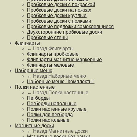
Пробковые доски с покраской
Пробковые доски на ножках
Пробковые доски круглые
Пробковые доски с полками
Пробковые подложки самоклеящиеся
Двухсторонние пробковые доски
Пробковые стены
Флипчарты
← Назад
Флипчарты
Флипчарты пробковые
Флипчарты магнитно-маркерные
Флипчарты меловые
Наборные меню
← Назад
Наборные меню
Наборные меню "Комплекты"
Полки настенные
← Назад
Полки настенные
Пегборды
Пегборды напольные
Полки настенные круглые
Полки для пегборда
Полки настольные
Магнитные доски
← Назад
Магнитные доски
Магнитные доски без рамки