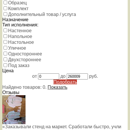
Образец
Комплект
Дополнительный товар / услуга
Назначение
Тип исполнения:
Настенное
Напольное
Настольное
Уличное
Одностороннее
Двухстороннее
Под заказ
Цена
от
до
руб.
Подобрать
Найдено товаров:
0
.
Показать
Отзывы
«Заказывали стенд на маркет. Сработали быстро, учли