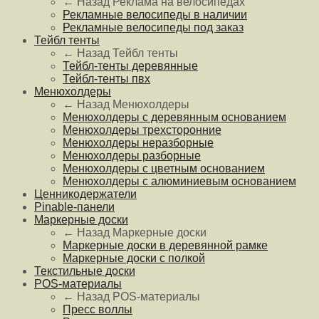
← Назад
Реклама на велосипедах
Рекламные велосипеды в наличии
Рекламные велосипеды под заказ
Тейбл тенты
← Назад
Тейбл тенты
Тейбл-тенты деревянные
Тейбл-тенты пвх
Менюхолдеры
← Назад
Менюхолдеры
Менюхолдеры с деревянным основанием
Менюхолдеры трехсторонние
Менюхолдеры неразборные
Менюхолдеры разборные
Менюхолдеры с цветным основанием
Менюхолдеры с алюминиевым основанием
Ценникодержатели
Pinable-панели
Маркерные доски
← Назад
Маркерные доски
Маркерные доски в деревянной рамке
Маркерные доски с полкой
Текстильные доски
POS-материалы
← Назад
POS-материалы
Пресс воллы