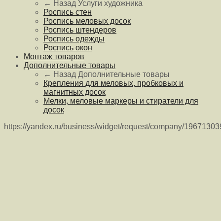
← Назад
Услуги художника
Роспись стен
Роспись меловых досок
Роспись штендеров
Роспись одежды
Роспись окон
Монтаж товаров
Дополнительные товары
← Назад
Дополнительные товары
Крепления для меловых, пробковых и
магнитных досок
Мелки, меловые маркеры и стиратели для
досок
https://yandex.ru/business/widget/request/company/1967130