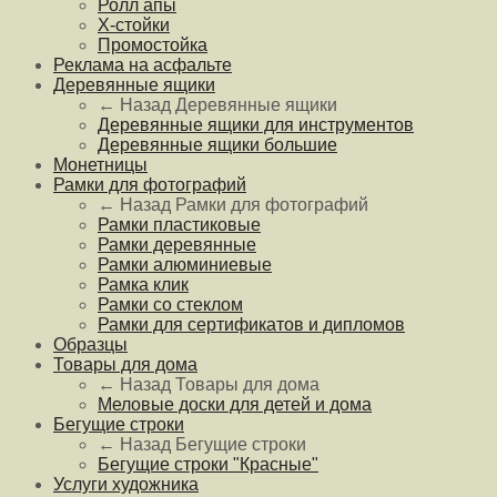
Ролл апы
Х-стойки
Промостойка
Реклама на асфальте
Деревянные ящики
← Назад
Деревянные ящики
Деревянные ящики для инструментов
Деревянные ящики большие
Монетницы
Рамки для фотографий
← Назад
Рамки для фотографий
Рамки пластиковые
Рамки деревянные
Рамки алюминиевые
Рамка клик
Рамки со стеклом
Рамки для сертификатов и дипломов
Образцы
Товары для дома
← Назад
Товары для дома
Меловые доски для детей и дома
Бегущие строки
← Назад
Бегущие строки
Бегущие строки "Красные"
Услуги художника