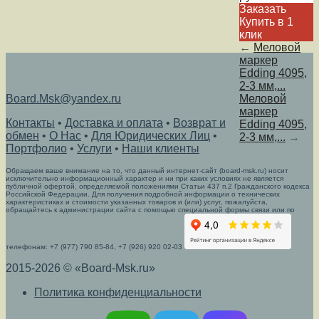
Заказать
Купить в 1
клик
←
Меловой
маркер
Edding 4095,
2-3 мм,...
Board.Msk@yandex.ru
Меловой
маркер
Контакты
•
Доставка и оплата
•
Возврат и
Edding 4095,
обмен
•
О Нас
•
Для Юридических Лиц
•
2-3 мм,...
→
Портфолио
•
Услуги
•
Наши клиенты
Обращаем ваше внимание на то, что данный интернет-сайт (board-msk.ru) носит
исключительно информационный характер и ни при каких условиях не является
публичной офертой, определяемой положениями Статьи 437 п.2 Гражданского кодекса
Российской Федерации. Для получения подробной информации о технических
характеристиках и стоимости указанных товаров и (или) услуг, пожалуйста,
обращайтесь к администрации сайта с помощью специальной формы связи или по
телефонам: +7 (977) 790 85-84, +7 (926) 920 02-03
2015-2026 © «Board-Msk.ru»
Политика конфиденциальности