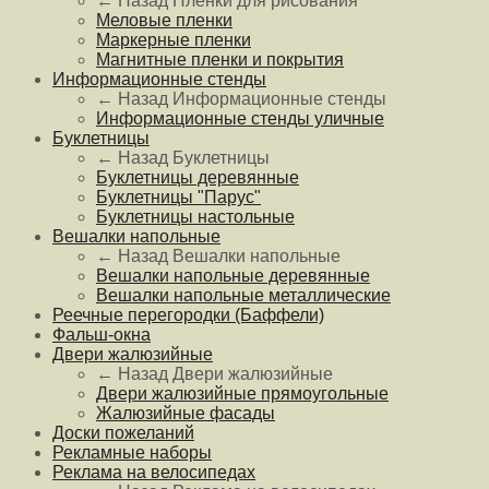
← Назад
Пленки для рисования
Меловые пленки
Маркерные пленки
Магнитные пленки и покрытия
Информационные стенды
← Назад
Информационные стенды
Информационные стенды уличные
Буклетницы
← Назад
Буклетницы
Буклетницы деревянные
Буклетницы "Парус"
Буклетницы настольные
Вешалки напольные
← Назад
Вешалки напольные
Вешалки напольные деревянные
Вешалки напольные металлические
Реечные перегородки (Баффели)
Фальш-окна
Двери жалюзийные
← Назад
Двери жалюзийные
Двери жалюзийные прямоугольные
Жалюзийные фасады
Доски пожеланий
Рекламные наборы
Реклама на велосипедах