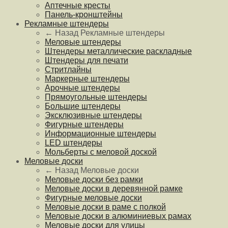
Аптечные кресты
Панель-кронштейны
Рекламные штендеры
← Назад
Рекламные штендеры
Меловые штендеры
Штендеры металлические раскладные
Штендеры для печати
Стритлайны
Маркерные штендеры
Арочные штендеры
Прямоугольные штендеры
Большие штендеры
Эксклюзивные штендеры
Фигурные штендеры
Информационные штендеры
LED штендеры
Мольберты с меловой доской
Меловые доски
← Назад
Меловые доски
Меловые доски без рамки
Меловые доски в деревянной рамке
Фигурные меловые доски
Меловые доски в раме с полкой
Меловые доски в алюминиевых рамах
Меловые доски для улицы