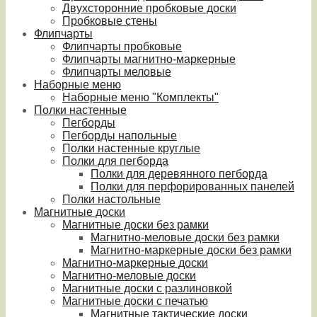
Двухсторонние пробковые доски
Пробковые стены
Флипчарты
Флипчарты пробковые
Флипчарты магнитно-маркерные
Флипчарты меловые
Наборные меню
Наборные меню "Комплекты"
Полки настенные
Пегборды
Пегборды напольные
Полки настенные круглые
Полки для пегборда
Полки для деревянного пегборда
Полки для перфорированных панелей
Полки настольные
Магнитные доски
Магнитные доски без рамки
Магнитно-меловые доски без рамки
Магнитно-маркерные доски без рамки
Магнитно-маркерные доски
Магнитно-меловые доски
Магнитные доски с разлиновкой
Магнитные доски с печатью
Магнитные тактические доски