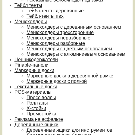
Тейбл тенты
Тейбл-тенты деревянные
Тейбл-тенты пвх
Менюхолдеры
Менюхолдеры с деревянным основанием
Менюхолдеры трехсторонние
Менюхолдеры неразборные
Менюхолдеры разборные
Менюхолдеры с цветным основанием
Менюхолдеры с алюминиевым основанием
Ценникодержатели
Pinable-панели
Маркерные доски
Маркерные доски в деревянной рамке
Маркерные доски с полкой
Текстильные доски
POS-материалы
Пресс воллы
Ролл апы
Х-стойки
Промостойка
Реклама на асфальте
Деревянные ящики
Деревянные ящики для инструментов