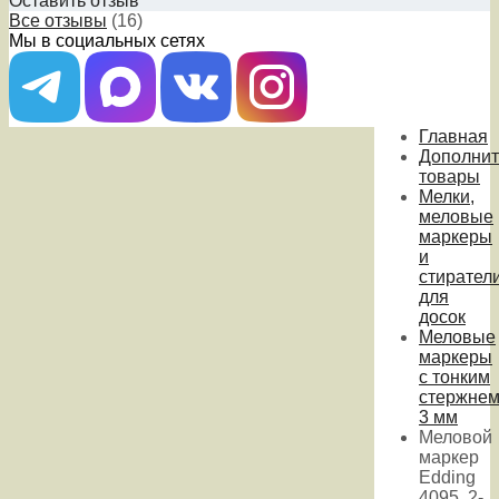
Оставить отзыв
Все отзывы
(16)
Мы в социальных сетях
Главная
Дополни
товары
Мелки,
меловые
маркеры
и
стирател
для
досок
Меловые
маркеры
с тонким
стержне
3 мм
Меловой
маркер
Edding
4095, 2-