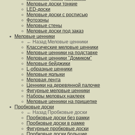
Меловые доски тонкие
LED-доски
Меловые доски с росписью
Фотозоны
Меловые стены
Меловые доски под заказ
Меловые ценники
← Назад
Меловые ценники
Классические меловые ценники
Меловые ценники на подставке
Меловые ценники "Домиком"
Меловые бейджики
L-образные ценники
Меловые ярлыки
Меловая лента
Ценники на деревянной палочке
Фигурные меловые ценники
Наборы меловых наклеек
Меловые ценники на прищепке
Пробковые доски
← Назад
Пробковые доски
Пробковые доски без рамки
Пробковые доски в рамке
Фигурные пробковые доски
Пробковые доски большие