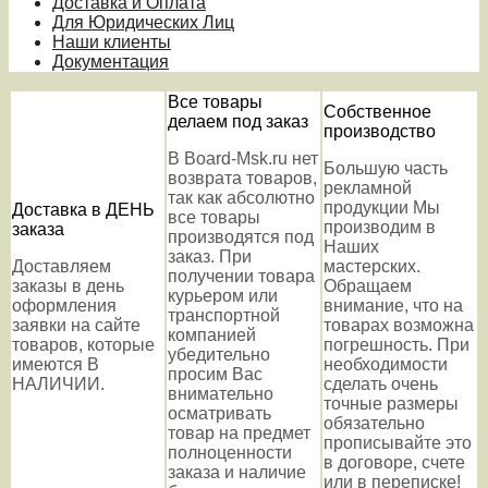
Доставка и Оплата
Для Юридических Лиц
Наши клиенты
Документация
Все товары
Собственное
делаем под заказ
производство
В Board-Msk.ru нет
Большую часть
возврата товаров,
рекламной
так как абсолютно
продукции Мы
Доставка в ДЕНЬ
все товары
производим в
заказа
производятся под
Наших
заказ. При
Доставляем
мастерских.
получении товара
заказы в день
Обращаем
курьером или
оформления
внимание, что на
транспортной
заявки на сайте
товарах возможна
компанией
товаров, которые
погрешность. При
убедительно
имеются В
необходимости
просим Вас
НАЛИЧИИ.
сделать очень
внимательно
точные размеры
осматривать
обязательно
товар на предмет
прописывайте это
полноценности
в договоре, счете
заказа и наличие
или в переписке!