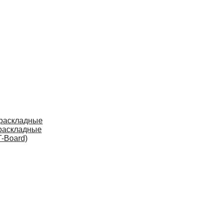
 раскладные
раскладные
-Board)