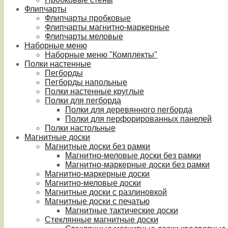
Флипчарты
Флипчарты пробковые
Флипчарты магнитно-маркерные
Флипчарты меловые
Наборные меню
Наборные меню "Комплекты"
Полки настенные
Пегборды
Пегборды напольные
Полки настенные круглые
Полки для пегборда
Полки для деревянного пегборда
Полки для перфорированных панелей
Полки настольные
Магнитные доски
Магнитные доски без рамки
Магнитно-меловые доски без рамки
Магнитно-маркерные доски без рамки
Магнитно-маркерные доски
Магнитно-меловые доски
Магнитные доски с разлиновкой
Магнитные доски с печатью
Магнитные тактические доски
Стеклянные магнитные доски