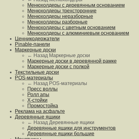
Менюхолдеры с деревянным основанием
Менюхолдеры трехсторонние
Менюхолдеры неразборные
Менюхолдеры разборные
Менюхолдеры с цветным основанием
Менюхолдеры с алюминиевым основанием
Ценникодержатели
Pinable-панели
Маркерные доски
← Назад
Маркерные доски
Маркерные доски в деревянной рамке
Маркерные доски с полкой
Текстильные доски
POS-материалы
← Назад
POS-материалы
Пресс воллы
Ролл апы
Х-стойки
Промостойка
Реклама на асфальте
Деревянные ящики
← Назад
Деревянные ящики
Деревянные ящики для инструментов
Деревянные ящики большие