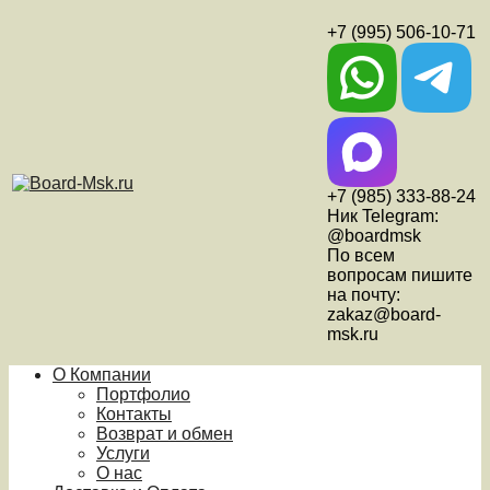
+7 (995) 506-10-71
+7 (985) 333-88-24
Ник Telegram:
@boardmsk
По всем
вопросам пишите
на почту:
zakaz@board-
msk.ru
О Компании
Портфолио
Контакты
Возврат и обмен
Услуги
О нас