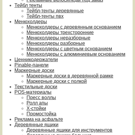
Тейбл тенты
Тейбл-тенты деревянные
Тейбл-тенты пвх
Менюхолдеры
Менюхолдеры с деревянным основанием
Менюхолдеры трехсторонние
Менюхолдеры неразборные
Менюхолдеры разборные
Менюхолдеры с цветным основанием
Менюхолдеры с алюминиевым основанием
Ценникодержатели
Pinable-панели
Маркерные доски
Маркерные доски в деревянной рамке
Маркерные доски с полкой
Текстильные доски
POS-материалы
Пресс воллы
Ролл апы
Х-стойки
Промостойка
Реклама на асфальте
Деревянные ящики
Деревянные ящики для инструментов