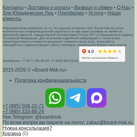
Контакты
•
Доставка и оплата
•
Возврат и обмен
•
О Нас
•
Для Юридических Лиц
•
Портфолио
•
Услуги
•
Наши
клиенты
Обращаем ваше внимание на то, что данный интернет-сайт (board-msk.ru) носит
исключительно информационный характер и ни при каких условиях не является
публичной офертой, определяемой положениями Статьи 437 п.2 Гражданского кодекса
Российской Федерации. Для получения подробной информации о технических
характеристиках и стоимости указанных товаров и (или) услуг, пожалуйста,
обращайтесь к администрации сайта с помощью специальной формы связи или по
телефонам: +7 (977) 790 85-84, +7 (926) 920 02-03
2015-2026 © «Board-Msk.ru»
Политика конфиденциальности
+7 (995) 506-10-71
+7 (985) 333-88-24
Ник Telegram: @boardmsk
По всем вопросам пишите на почту: zakaz@board-msk.ru
Нужна консультация?
Корзина
(
0
)