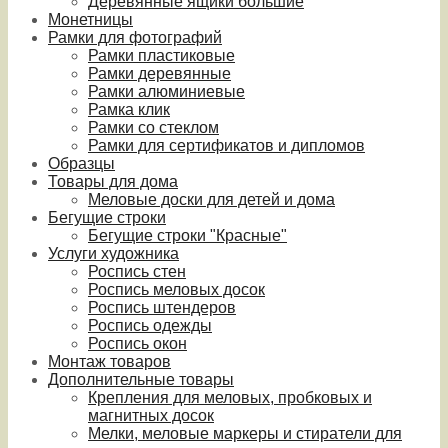
Деревянные ящики большие
Монетницы
Рамки для фотографий
Рамки пластиковые
Рамки деревянные
Рамки алюминиевые
Рамка клик
Рамки со стеклом
Рамки для сертификатов и дипломов
Образцы
Товары для дома
Меловые доски для детей и дома
Бегущие строки
Бегущие строки "Красные"
Услуги художника
Роспись стен
Роспись меловых досок
Роспись штендеров
Роспись одежды
Роспись окон
Монтаж товаров
Дополнительные товары
Крепления для меловых, пробковых и
магнитных досок
Мелки, меловые маркеры и стиратели для