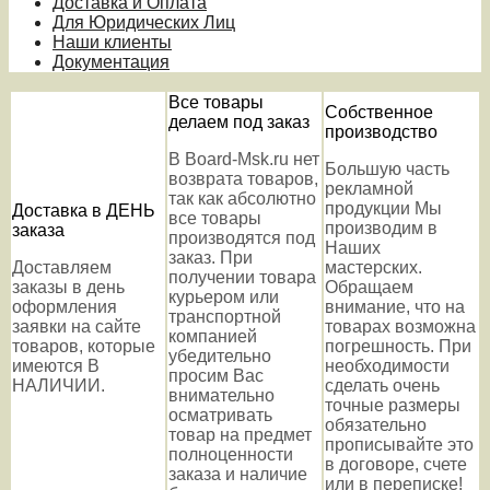
Доставка и Оплата
Для Юридических Лиц
Наши клиенты
Документация
Все товары
Собственное
делаем под заказ
производство
В Board-Msk.ru нет
Большую часть
возврата товаров,
рекламной
так как абсолютно
продукции Мы
Доставка в ДЕНЬ
все товары
производим в
заказа
производятся под
Наших
заказ. При
Доставляем
мастерских.
получении товара
заказы в день
Обращаем
курьером или
оформления
внимание, что на
транспортной
заявки на сайте
товарах возможна
компанией
товаров, которые
погрешность. При
убедительно
имеются В
необходимости
просим Вас
НАЛИЧИИ.
сделать очень
внимательно
точные размеры
осматривать
обязательно
товар на предмет
прописывайте это
полноценности
в договоре, счете
заказа и наличие
или в переписке!