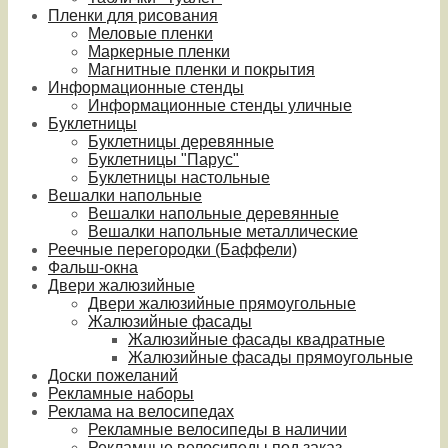
Пленки для рисования
Меловые пленки
Маркерные пленки
Магнитные пленки и покрытия
Информационные стенды
Информационные стенды уличные
Буклетницы
Буклетницы деревянные
Буклетницы "Парус"
Буклетницы настольные
Вешалки напольные
Вешалки напольные деревянные
Вешалки напольные металлические
Реечные перегородки (Баффели)
Фальш-окна
Двери жалюзийные
Двери жалюзийные прямоугольные
Жалюзийные фасады
Жалюзийные фасады квадратные
Жалюзийные фасады прямоугольные
Доски пожеланий
Рекламные наборы
Реклама на велосипедах
Рекламные велосипеды в наличии
Рекламные велосипеды под заказ