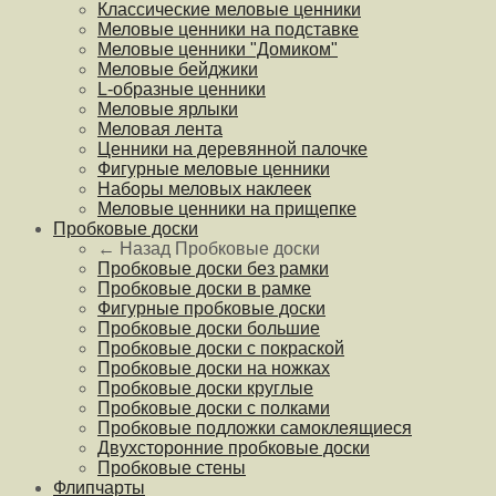
Классические меловые ценники
Меловые ценники на подставке
Меловые ценники "Домиком"
Меловые бейджики
L-образные ценники
Меловые ярлыки
Меловая лента
Ценники на деревянной палочке
Фигурные меловые ценники
Наборы меловых наклеек
Меловые ценники на прищепке
Пробковые доски
← Назад
Пробковые доски
Пробковые доски без рамки
Пробковые доски в рамке
Фигурные пробковые доски
Пробковые доски большие
Пробковые доски с покраской
Пробковые доски на ножках
Пробковые доски круглые
Пробковые доски с полками
Пробковые подложки самоклеящиеся
Двухсторонние пробковые доски
Пробковые стены
Флипчарты