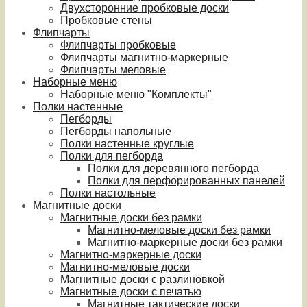
Двухсторонние пробковые доски
Пробковые стены
Флипчарты
Флипчарты пробковые
Флипчарты магнитно-маркерные
Флипчарты меловые
Наборные меню
Наборные меню "Комплекты"
Полки настенные
Пегборды
Пегборды напольные
Полки настенные круглые
Полки для пегборда
Полки для деревянного пегборда
Полки для перфорированных панелей
Полки настольные
Магнитные доски
Магнитные доски без рамки
Магнитно-меловые доски без рамки
Магнитно-маркерные доски без рамки
Магнитно-маркерные доски
Магнитно-меловые доски
Магнитные доски с разлиновкой
Магнитные доски с печатью
Магнитные тактические доски