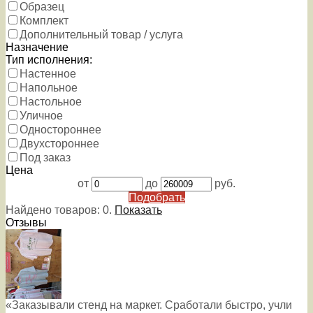
Образец
Комплект
Дополнительный товар / услуга
Назначение
Тип исполнения:
Настенное
Напольное
Настольное
Уличное
Одностороннее
Двухстороннее
Под заказ
Цена
от
до
руб.
Подобрать
Найдено товаров:
0
.
Показать
Отзывы
«Заказывали стенд на маркет. Сработали быстро, учли