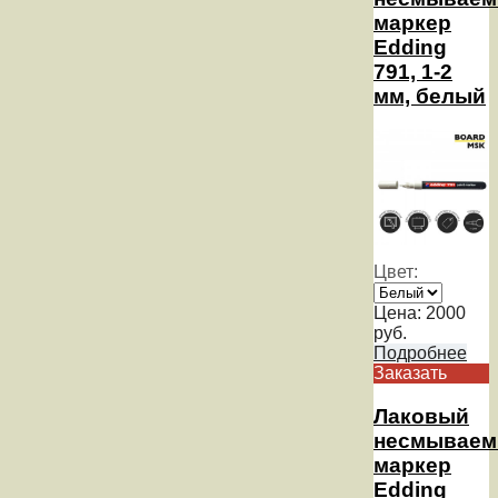
маркер
Edding
791, 1-2
мм, белый
Цвет:
Цена:
2000
руб.
Подробнее
Заказать
Лаковый
несмывае
маркер
Edding