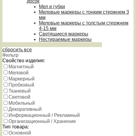
досок
Мел и губки
Меловые маркеры с тонким стержнем 3
мм
Меловые маркеры с толстым стержнем
4-15 мм
Светящиеся маркеры
Нестираемые маркеры
сбросить все
Фильтр
Свойство изделия:
Магнитный
Меловой
Маркерный
Пробковый
Тканевый
Световой
Мобильный
Декоративный
Информационный / Рекламный
Организационный / Хранение
Тип товара:
Основной