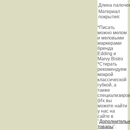
Длина палочек
Материал
покрытия:
*Писать
можно мелом
и меловыми
маркерами
бренда
Edding и
Marvy Bistro
*Стирать
рекомендуем
мокрой
классической
губкой, а
также
специализиров
(Их вы
можете найти
у нас на
сайте в
"
Дополнитель
товары
".