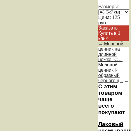
Размеры:
Цена:
125
руб.
Заказать
Купить в 1
клик
←
Меловой
ценник на
длинной
ножке "С ...
Меловой
ценник l-
образный
черного ц...
→
С этим
товаром
чаще
всего
покупают
Лаковый
несмывае