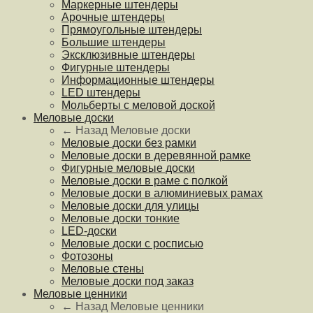
Маркерные штендеры
Арочные штендеры
Прямоугольные штендеры
Большие штендеры
Эксклюзивные штендеры
Фигурные штендеры
Информационные штендеры
LED штендеры
Мольберты с меловой доской
Меловые доски
← Назад
Меловые доски
Меловые доски без рамки
Меловые доски в деревянной рамке
Фигурные меловые доски
Меловые доски в раме с полкой
Меловые доски в алюминиевых рамах
Меловые доски для улицы
Меловые доски тонкие
LED-доски
Меловые доски с росписью
Фотозоны
Меловые стены
Меловые доски под заказ
Меловые ценники
← Назад
Меловые ценники