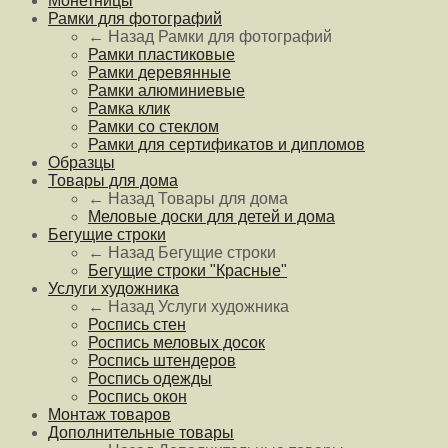
Монетницы
Рамки для фотографий
← Назад
Рамки для фотографий
Рамки пластиковые
Рамки деревянные
Рамки алюминиевые
Рамка клик
Рамки со стеклом
Рамки для сертификатов и дипломов
Образцы
Товары для дома
← Назад
Товары для дома
Меловые доски для детей и дома
Бегущие строки
← Назад
Бегущие строки
Бегущие строки "Красные"
Услуги художника
← Назад
Услуги художника
Роспись стен
Роспись меловых досок
Роспись штендеров
Роспись одежды
Роспись окон
Монтаж товаров
Дополнительные товары