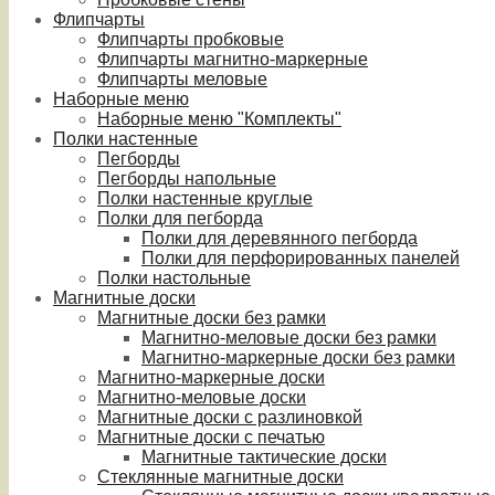
Флипчарты
Флипчарты пробковые
Флипчарты магнитно-маркерные
Флипчарты меловые
Наборные меню
Наборные меню "Комплекты"
Полки настенные
Пегборды
Пегборды напольные
Полки настенные круглые
Полки для пегборда
Полки для деревянного пегборда
Полки для перфорированных панелей
Полки настольные
Магнитные доски
Магнитные доски без рамки
Магнитно-меловые доски без рамки
Магнитно-маркерные доски без рамки
Магнитно-маркерные доски
Магнитно-меловые доски
Магнитные доски с разлиновкой
Магнитные доски с печатью
Магнитные тактические доски
Стеклянные магнитные доски