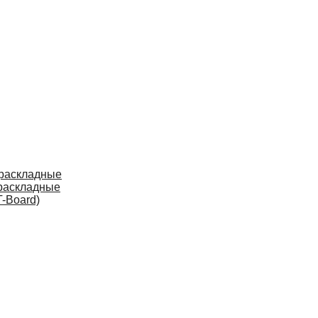
 раскладные
раскладные
-Board)