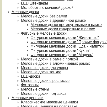
LED штендеры
Мольберты с меловой доской
Меловые доски
Меловые доски без рамки
Меловые доски в деревянной рамке
Меловые доски прямоугольные в рамке
Меловые доски квадратные в рамке
Фигурные меловые доски
Фигурные меловые доски "Животные"
Фигурные меловые доски "Прочие фигуры
Фигурные меловые доски "Еда и напитки"
Фигурные меловые доски "Кухня"
Фигурные меловые доски "Модель"
Меловые доски в раме с полкой
Меловые доски в алюминиевых рамах
Меловые доски для улицы
Меловые доски тонкие
LED-доски
Меловые доски с росписью
Фотозоны
Меловые стены
Меловые доски под заказ
Меловые ценники
Классические меловые ценники
Меловые ценники на подставке