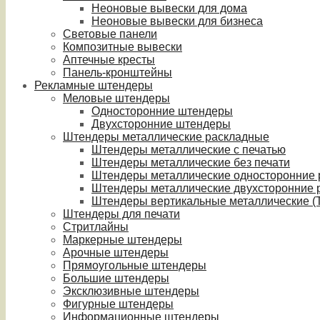
Неоновые вывески для дома
Неоновые вывески для бизнеса
Световые панели
Композитные вывески
Аптечные кресты
Панель-кронштейны
Рекламные штендеры
Меловые штендеры
Односторонние штендеры
Двухсторонние штендеры
Штендеры металлические раскладные
Штендеры металлические с печатью
Штендеры металлические без печати
Штендеры металлические односторонние
Штендеры металлические двухсторонние 
Штендеры вертикальные металлические (T
Штендеры для печати
Стритлайны
Маркерные штендеры
Арочные штендеры
Прямоугольные штендеры
Большие штендеры
Эксклюзивные штендеры
Фигурные штендеры
Информационные штендеры