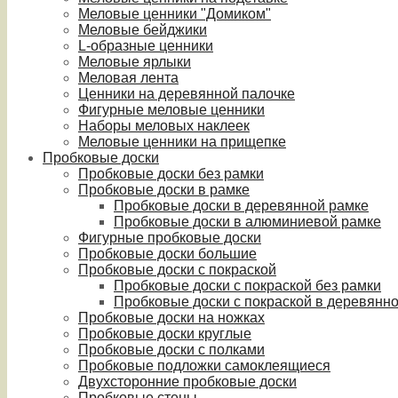
Меловые ценники "Домиком"
Меловые бейджики
L-образные ценники
Меловые ярлыки
Меловая лента
Ценники на деревянной палочке
Фигурные меловые ценники
Наборы меловых наклеек
Меловые ценники на прищепке
Пробковые доски
Пробковые доски без рамки
Пробковые доски в рамке
Пробковые доски в деревянной рамке
Пробковые доски в алюминиевой рамке
Фигурные пробковые доски
Пробковые доски большие
Пробковые доски с покраской
Пробковые доски с покраской без рамки
Пробковые доски с покраской в деревянн
Пробковые доски на ножках
Пробковые доски круглые
Пробковые доски с полками
Пробковые подложки самоклеящиеся
Двухсторонние пробковые доски
Пробковые стены