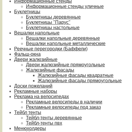
Информационные стенды
Информационные стенды уличные
Буклетницы
Буклетницы деревянные
Буклетницы "Парус"
Буклетницы настольные
Вешалки напольные
Вешалки напольные деревянные
Вешалки напольные металлические
Реечные перегородки (Баффели)
Фальш-окна
Двери жалюзийные
Двери жалюзийные прямоугольные
Жалюзийные фасады
Жалюзийные фасады квадратные
Жалюзийные фасады прямоугольные
Доски пожеланий
Рекламные наборы
Реклама на велосипедах
Рекламные велосипеды в наличии
Рекламные велосипеды под заказ
Тейбл тенты
Тейбл-тенты деревянные
Тейбл-тенты пвх
Менюхолдеры