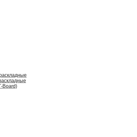
 раскладные
раскладные
-Board)