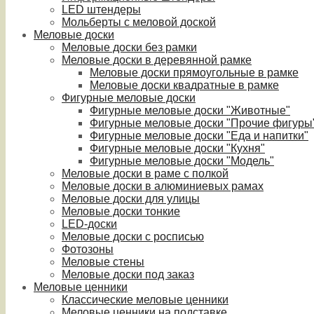
LED штендеры
Мольберты с меловой доской
Меловые доски
Меловые доски без рамки
Меловые доски в деревянной рамке
Меловые доски прямоугольные в рамке
Меловые доски квадратные в рамке
Фигурные меловые доски
Фигурные меловые доски "Животные"
Фигурные меловые доски "Прочие фигуры
Фигурные меловые доски "Еда и напитки"
Фигурные меловые доски "Кухня"
Фигурные меловые доски "Модель"
Меловые доски в раме с полкой
Меловые доски в алюминиевых рамах
Меловые доски для улицы
Меловые доски тонкие
LED-доски
Меловые доски с росписью
Фотозоны
Меловые стены
Меловые доски под заказ
Меловые ценники
Классические меловые ценники
Меловые ценники на подставке