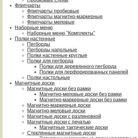
Флипчарты
Флипчарты пробковые
Флипчарты магнитно-маркерные
Флипчарты меловые
Наборные меню
Наборные меню "Комплекты"
Полки настенные
Пегборды
Пегборды напольные
Полки настенные круглые
Полки для пегборда
Полки для деревянного пегборда
Полки для перфорированных панелей
Полки настольные
Магнитные доски
Магнитные доски без рамки
Магнитно-меловые доски без рамки
Магнитно-маркерные доски без рамки
Магнитно-маркерные доски
Магнитно-меловые доски
Магнитные доски с разлиновкой
Магнитные доски с печатью
Магнитные тактические доски
Стеклянные магнитные доски