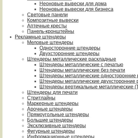
Неоновые вывески для дома
Неоновые вывески для бизнеса
Световые панели
Композитные вывески
Аптечные кресты
Панель-кронштейны
Рекламные штендеры
Меловые штендеры
Односторонние штендеры
Двухсторонние штендеры
Штендеры металлические раскладные
Штендеры металлические с печатью
Штендеры металлические без печати
Штендеры металлические односторонние
Штендеры металлические двухсторонние 
Штендеры вертикальные металлические (T
Штендеры для печати
Стритлайны
Маркерные штендеры
Арочные штендеры
Прямоугольные штендеры
Большие штендеры
Эксклюзивные штендеры
Фигурные штендеры
Информационные штендеры