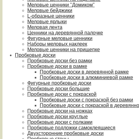
Меловые ценники "Домиком"
Меловые бейджики
L-образные ценники
Меловые ярлыки
Меловая лента
Ценники на деревянной палочке
Фигурные меловые ценники
Наборы меловых наклеек
Меловые ценники на прищепке
Пробковые доски
Пробковые доски без рамки
Пробковые доски в рамке
Пробковые доски в деревянной рамке
Пробковые доски в алюминиевой рамке
Фигурные пробковые доски
Пробковые доски большие
Пробковые доски с покраской
Пробковые доски с покраской без рамки
Пробковые доски с покраской в деревянн
Пробковые доски на ножках
Пробковые доски круглые
Пробковые доски с полками
Пробковые подложки самоклеящиеся
Двухсторонние пробковые доски
Пробковые стены