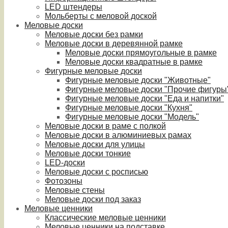
LED штендеры
Мольберты с меловой доской
Меловые доски
Меловые доски без рамки
Меловые доски в деревянной рамке
Меловые доски прямоугольные в рамке
Меловые доски квадратные в рамке
Фигурные меловые доски
Фигурные меловые доски "Животные"
Фигурные меловые доски "Прочие фигуры
Фигурные меловые доски "Еда и напитки"
Фигурные меловые доски "Кухня"
Фигурные меловые доски "Модель"
Меловые доски в раме с полкой
Меловые доски в алюминиевых рамах
Меловые доски для улицы
Меловые доски тонкие
LED-доски
Меловые доски с росписью
Фотозоны
Меловые стены
Меловые доски под заказ
Меловые ценники
Классические меловые ценники
Меловые ценники на подставке