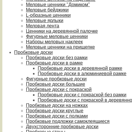
Меловые ценники "Домиком"
Меловые бейджики
L-образные ценники
Меловые ярлыки
Меловая лента
Ценники на деревянной палочке
Фигурные меловые ценники
Наборы меловых наклеек
Меловые ценники на прищепке
Пробковые доски
Пробковые доски без рамки
Пробковые доски в рамке
Пробковые доски в деревянной рамке
Пробковые доски в алюминиевой рамке
Фигурные пробковые доски
Пробковые доски большие
Пробковые доски с покраской
Пробковые доски с покраской без рамки
Пробковые доски с покраской в деревянн
Пробковые доски на ножках
Пробковые доски круглые
Пробковые доски с полками
Пробковые подложки самоклеящиеся
Двухсторонние пробковые доски
Пробковые стены