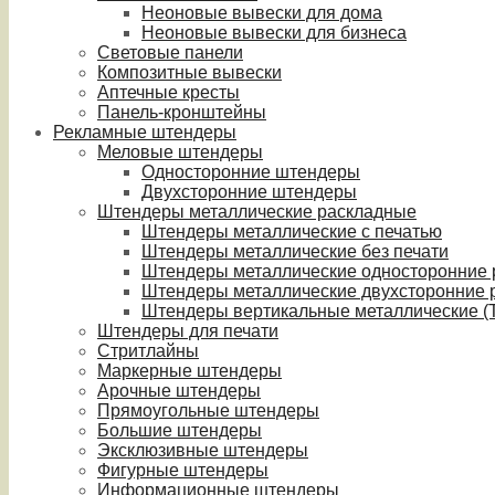
Неоновые вывески для дома
Неоновые вывески для бизнеса
Световые панели
Композитные вывески
Аптечные кресты
Панель-кронштейны
Рекламные штендеры
Меловые штендеры
Односторонние штендеры
Двухсторонние штендеры
Штендеры металлические раскладные
Штендеры металлические с печатью
Штендеры металлические без печати
Штендеры металлические односторонние
Штендеры металлические двухсторонние 
Штендеры вертикальные металлические (T
Штендеры для печати
Стритлайны
Маркерные штендеры
Арочные штендеры
Прямоугольные штендеры
Большие штендеры
Эксклюзивные штендеры
Фигурные штендеры
Информационные штендеры