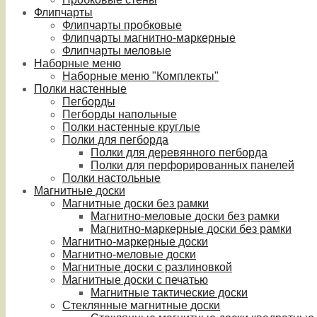
Флипчарты
Флипчарты пробковые
Флипчарты магнитно-маркерные
Флипчарты меловые
Наборные меню
Наборные меню "Комплекты"
Полки настенные
Пегборды
Пегборды напольные
Полки настенные круглые
Полки для пегборда
Полки для деревянного пегборда
Полки для перфорированных панелей
Полки настольные
Магнитные доски
Магнитные доски без рамки
Магнитно-меловые доски без рамки
Магнитно-маркерные доски без рамки
Магнитно-маркерные доски
Магнитно-меловые доски
Магнитные доски с разлиновкой
Магнитные доски с печатью
Магнитные тактические доски
Стеклянные магнитные доски