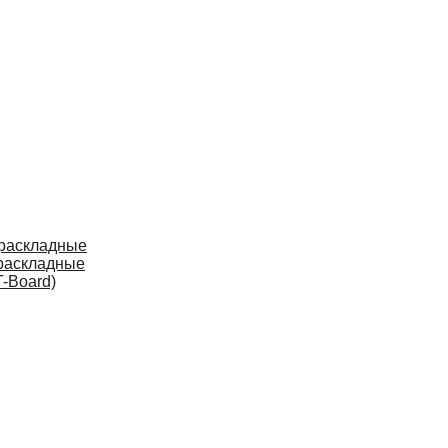
 раскладные
раскладные
-Board)