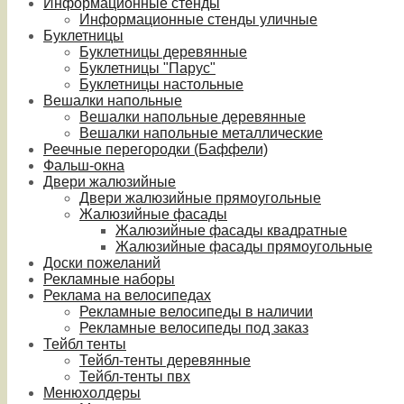
Информационные стенды
Информационные стенды уличные
Буклетницы
Буклетницы деревянные
Буклетницы "Парус"
Буклетницы настольные
Вешалки напольные
Вешалки напольные деревянные
Вешалки напольные металлические
Реечные перегородки (Баффели)
Фальш-окна
Двери жалюзийные
Двери жалюзийные прямоугольные
Жалюзийные фасады
Жалюзийные фасады квадратные
Жалюзийные фасады прямоугольные
Доски пожеланий
Рекламные наборы
Реклама на велосипедах
Рекламные велосипеды в наличии
Рекламные велосипеды под заказ
Тейбл тенты
Тейбл-тенты деревянные
Тейбл-тенты пвх
Менюхолдеры