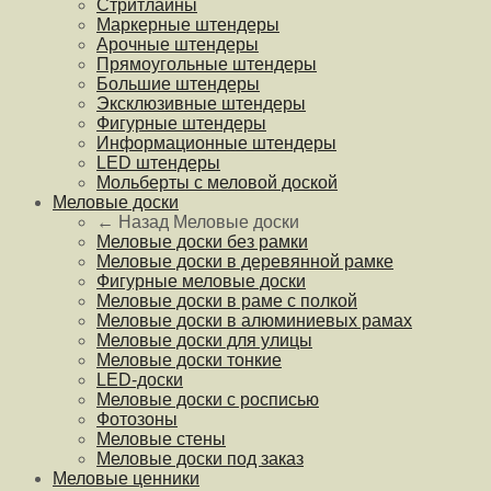
Стритлайны
Маркерные штендеры
Арочные штендеры
Прямоугольные штендеры
Большие штендеры
Эксклюзивные штендеры
Фигурные штендеры
Информационные штендеры
LED штендеры
Мольберты с меловой доской
Меловые доски
← Назад
Меловые доски
Меловые доски без рамки
Меловые доски в деревянной рамке
Фигурные меловые доски
Меловые доски в раме с полкой
Меловые доски в алюминиевых рамах
Меловые доски для улицы
Меловые доски тонкие
LED-доски
Меловые доски с росписью
Фотозоны
Меловые стены
Меловые доски под заказ
Меловые ценники