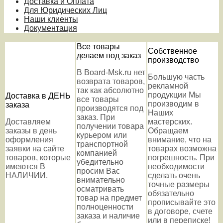
Доставка и Оплата
Для Юридических Лиц
Наши клиенты
Документация
Все товары
Собственное
делаем под заказ
производство
В Board-Msk.ru нет
Большую часть
возврата товаров,
рекламной
так как абсолютно
продукции Мы
Доставка в ДЕНЬ
все товары
производим в
заказа
производятся под
Наших
заказ. При
Доставляем
мастерских.
получении товара
заказы в день
Обращаем
курьером или
оформления
внимание, что на
транспортной
заявки на сайте
товарах возможна
компанией
товаров, которые
погрешность. При
убедительно
имеются В
необходимости
просим Вас
НАЛИЧИИ.
сделать очень
внимательно
точные размеры
осматривать
обязательно
товар на предмет
прописывайте это
полноценности
в договоре, счете
заказа и наличие
или в переписке!