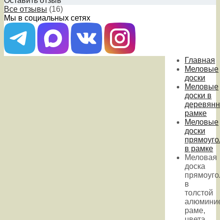
Оставить отзыв
Все отзывы
(16)
Мы в социальных сетях
Главная
Меловые
доски
Меловые
доски в
деревянн
рамке
Меловые
доски
прямоуго
в рамке
Меловая
доска
прямоуго
в
толстой
алюмини
раме,
цвета