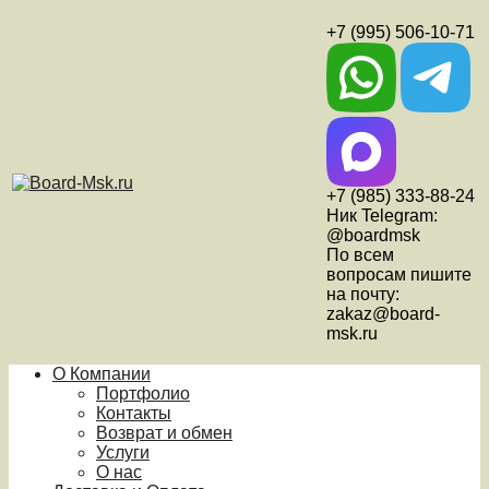
+7 (995) 506-10-71
+7 (985) 333-88-24
Ник Telegram:
@boardmsk
По всем
вопросам пишите
на почту:
zakaz@board-
msk.ru
О Компании
Портфолио
Контакты
Возврат и обмен
Услуги
О нас