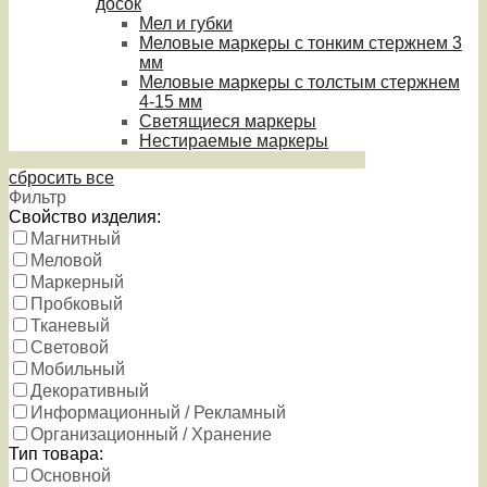
досок
Мел и губки
Меловые маркеры с тонким стержнем 3
мм
Меловые маркеры с толстым стержнем
4-15 мм
Светящиеся маркеры
Нестираемые маркеры
сбросить все
Фильтр
Свойство изделия:
Магнитный
Меловой
Маркерный
Пробковый
Тканевый
Световой
Мобильный
Декоративный
Информационный / Рекламный
Организационный / Хранение
Тип товара:
Основной