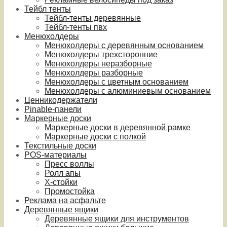
Тейбл тенты
Тейбл-тенты деревянные
Тейбл-тенты пвх
Менюхолдеры
Менюхолдеры с деревянным основанием
Менюхолдеры трехсторонние
Менюхолдеры неразборные
Менюхолдеры разборные
Менюхолдеры с цветным основанием
Менюхолдеры с алюминиевым основанием
Ценникодержатели
Pinable-панели
Маркерные доски
Маркерные доски в деревянной рамке
Маркерные доски с полкой
Текстильные доски
POS-материалы
Пресс воллы
Ролл апы
Х-стойки
Промостойка
Реклама на асфальте
Деревянные ящики
Деревянные ящики для инструментов