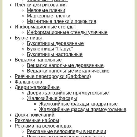
Пленки для рисования
Меловые пленки
Маркерные пленки
Магнитные пленки и покрытия
Информационные стенды
Информационные стенды уличные
Буклетницы
Буклетницы деревянные
Буклетницы "Парус"
Буклетницы настольные
Вешалки напольные
Вешалки напольные деревянные
Вешалки напольные металлические
Реечные перегородки (Баффели)
Фальш-окна
Двери жалюзийные
Двери жалюзийные прямоугольные
Жалюзийные фасады
Жалюзийные фасады квадратные
Жалюзийные фасады прямоугольные
Доски пожеланий
Рекламные наборы
Реклама на велосипедах
Рекламные велосипеды в наличии
Рекламные велосипеды под заказ