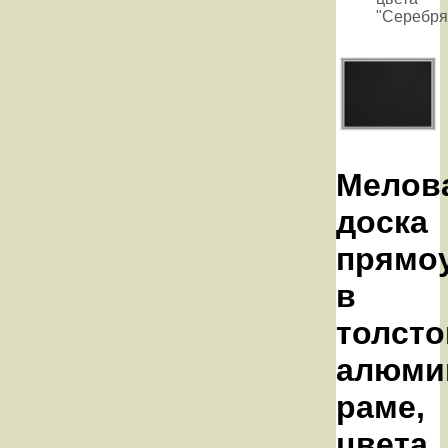
"Серебря
Мелов
доска
прямо
в
толсто
алюми
раме,
цвета