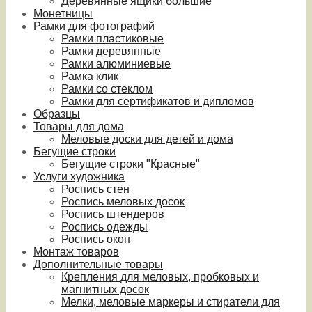
Деревянные ящики большие
Монетницы
Рамки для фотографий
Рамки пластиковые
Рамки деревянные
Рамки алюминиевые
Рамка клик
Рамки со стеклом
Рамки для сертификатов и дипломов
Образцы
Товары для дома
Меловые доски для детей и дома
Бегущие строки
Бегущие строки "Красные"
Услуги художника
Роспись стен
Роспись меловых досок
Роспись штендеров
Роспись одежды
Роспись окон
Монтаж товаров
Дополнительные товары
Крепления для меловых, пробковых и
магнитных досок
Мелки, меловые маркеры и стиратели для