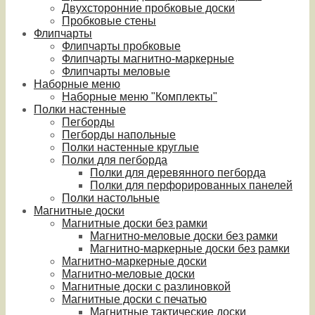
Двухсторонние пробковые доски
Пробковые стены
Флипчарты
Флипчарты пробковые
Флипчарты магнитно-маркерные
Флипчарты меловые
Наборные меню
Наборные меню "Комплекты"
Полки настенные
Пегборды
Пегборды напольные
Полки настенные круглые
Полки для пегборда
Полки для деревянного пегборда
Полки для перфорированных панелей
Полки настольные
Магнитные доски
Магнитные доски без рамки
Магнитно-меловые доски без рамки
Магнитно-маркерные доски без рамки
Магнитно-маркерные доски
Магнитно-меловые доски
Магнитные доски с разлиновкой
Магнитные доски с печатью
Магнитные тактические доски