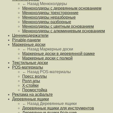
← Назад
Менюхолдеры
Менюхолдеры с деревянным основанием
Менюхолдеры трехсторонние
Менюхолдеры неразборные
Менюхолдеры разборные
Менюхолдеры с цветным основанием
Менюхолдеры с алюминиевым основанием
Ценникодержатели
Pinable-панели
Маркерные доски
← Назад
Маркерные доски
Маркерные доски в деревянной рамке
Маркерные доски с полкой
Текстильные доски
POS-материалы
← Назад
POS-материалы
Пресс воллы
Ролл апы
Х-стойки
Промостойка
Реклама на асфальте
Деревянные ящики
← Назад
Деревянные ящики
Деревянные ящики для инструментов
Деревянные ящики большие