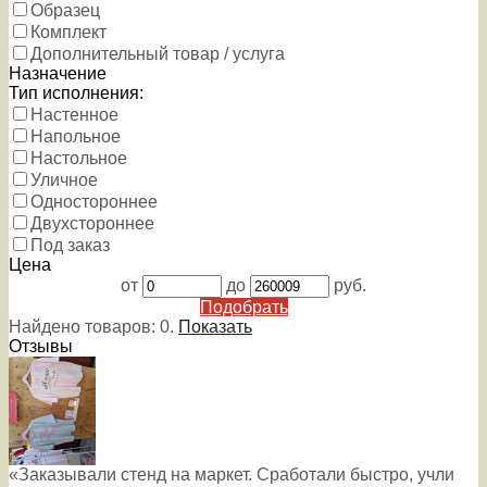
Образец
Комплект
Дополнительный товар / услуга
Назначение
Тип исполнения:
Настенное
Напольное
Настольное
Уличное
Одностороннее
Двухстороннее
Под заказ
Цена
от
до
руб.
Подобрать
Найдено товаров:
0
.
Показать
Отзывы
«Заказывали стенд на маркет. Сработали быстро, учли