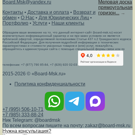
Board.Msk@yandex.ru
Меловая доска
прямоугольная
Контакты
•
Доставка и оплата
•
Возврат и
горизон...
→
обмен
•
О Нас
•
Для Юридических Лиц
•
Портфолио
•
Услуги
•
Наши клиенты
Обращаем ваше внимание на то, что данный интернет-сайт (board-msk.ru) носит
исключительно информационный характер и ни при каких условиях не является
публичной офертой, определяемой положениями Статьи 437 п.2 Гражданского кодекса
Российской Федерации. Для получения подробной информации о технических
характеристиках и стоимости указанных товаров и (или) услуг, пожалуйста,
обращайтесь к администрации сайта с помощью специальной формы связи или по
телефонам: +7 (977) 790 85-84, +7 (926) 920 02-03
2015-2026 © «Board-Msk.ru»
Политика конфиденциальности
+7 (995) 506-10-71
+7 (985) 333-88-24
Ник Telegram: @boardmsk
По всем вопросам пишите на почту: zakaz@board-msk.ru
Нужна консультация?