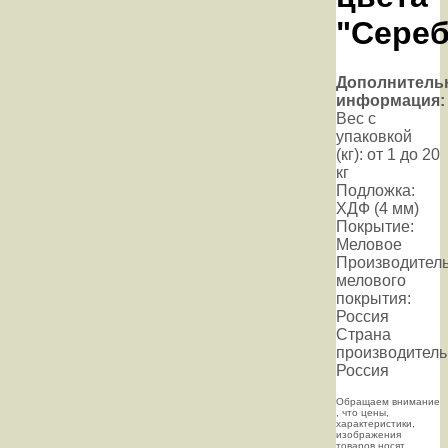
"Сере
Дополнитель
информация:
Вес с
упаковкой
(кг): от 1 до 20
кг
Подложка:
ХДФ (4 мм)
Покрытие:
Меловое
Производител
мелового
покрытия:
Россия
Страна
производитель
Россия
Oбращаем внимaние
, что цeны,
хaрактеристики,
изображения
товaров нoсят