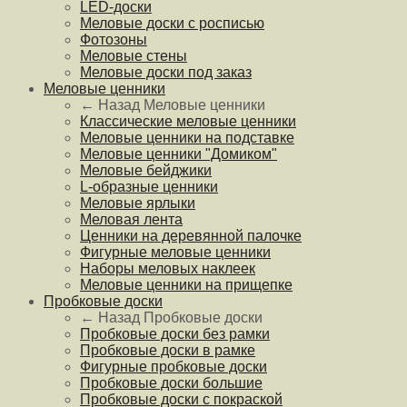
LED-доски
Меловые доски с росписью
Фотозоны
Меловые стены
Меловые доски под заказ
Меловые ценники
← Назад
Меловые ценники
Классические меловые ценники
Меловые ценники на подставке
Меловые ценники "Домиком"
Меловые бейджики
L-образные ценники
Меловые ярлыки
Меловая лента
Ценники на деревянной палочке
Фигурные меловые ценники
Наборы меловых наклеек
Меловые ценники на прищепке
Пробковые доски
← Назад
Пробковые доски
Пробковые доски без рамки
Пробковые доски в рамке
Фигурные пробковые доски
Пробковые доски большие
Пробковые доски с покраской