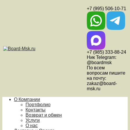
+7 (995) 506-10-71
+7 (985) 333-88-24
Ник Telegram:
@boardmsk
По всем
вопросам пишите
на почту:
zakaz@board-
msk.ru
О Компании
Портфолио
Контакты
Возврат и обмен
Услуги
О нас