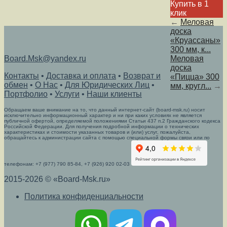
Купить в 1
клик
←
Меловая
доска
«Круассаны»
300 мм, к...
Board.Msk@yandex.ru
Меловая
доска
Контакты
•
Доставка и оплата
•
Возврат и
«Пицца» 300
обмен
•
О Нас
•
Для Юридических Лиц
•
мм, кругл...
→
Портфолио
•
Услуги
•
Наши клиенты
Обращаем ваше внимание на то, что данный интернет-сайт (board-msk.ru) носит
исключительно информационный характер и ни при каких условиях не является
публичной офертой, определяемой положениями Статьи 437 п.2 Гражданского кодекса
Российской Федерации. Для получения подробной информации о технических
характеристиках и стоимости указанных товаров и (или) услуг, пожалуйста,
обращайтесь к администрации сайта с помощью специальной формы связи или по
телефонам: +7 (977) 790 85-84, +7 (926) 920 02-03
2015-2026 © «Board-Msk.ru»
Политика конфиденциальности