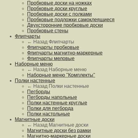
Пробковые доски на ножках
Пробковые доски круглые
Пробковые доски с полками
Пробковые подложки самоклеящиеся
Двухсторонние пробковые доски
Пробковые стены
Флипчарты
← Назад
Флипчарты
Флипчарты пробковые
Флипчарты магнитно-маркерные
Флипчарты меловые
Наборные меню
← Назад
Наборные меню
Наборные меню "Комплекты"
Полки настенные
← Назад
Полки настенные
Пегборды
Пегборды напольные
Полки настенные круглые
Полки для пегборда
Полки настольные
Магнитные доски
← Назад
Магнитные доски
Магнитные доски без рамки
Магнитно-маркерные доски