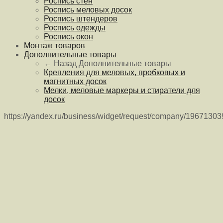
Роспись стен
Роспись меловых досок
Роспись штендеров
Роспись одежды
Роспись окон
Монтаж товаров
Дополнительные товары
← Назад
Дополнительные товары
Крепления для меловых, пробковых и
магнитных досок
Мелки, меловые маркеры и стиратели для
досок
https://yandex.ru/business/widget/request/company/1967130