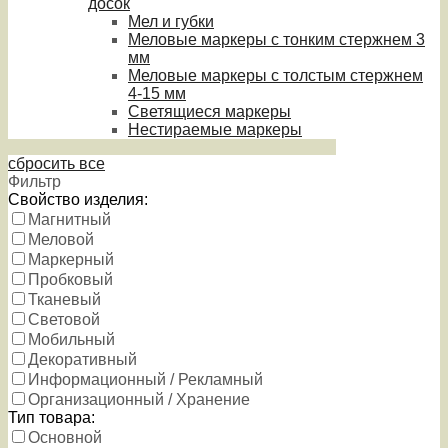
досок
Мел и губки
Меловые маркеры с тонким стержнем 3
мм
Меловые маркеры с толстым стержнем
4-15 мм
Светящиеся маркеры
Нестираемые маркеры
сбросить все
Фильтр
Свойство изделия:
Магнитный
Меловой
Маркерный
Пробковый
Тканевый
Световой
Мобильный
Декоративный
Информационный / Рекламный
Организационный / Хранение
Тип товара:
Основной