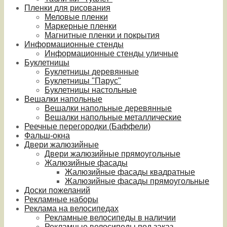
Пленки для рисования
Меловые пленки
Маркерные пленки
Магнитные пленки и покрытия
Информационные стенды
Информационные стенды уличные
Буклетницы
Буклетницы деревянные
Буклетницы "Парус"
Буклетницы настольные
Вешалки напольные
Вешалки напольные деревянные
Вешалки напольные металлические
Реечные перегородки (Баффели)
Фальш-окна
Двери жалюзийные
Двери жалюзийные прямоугольные
Жалюзийные фасады
Жалюзийные фасады квадратные
Жалюзийные фасады прямоугольные
Доски пожеланий
Рекламные наборы
Реклама на велосипедах
Рекламные велосипеды в наличии
Рекламные велосипеды под заказ