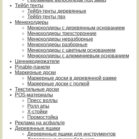
Тейбл тенты
Тейбл-тенты деревянные
Тейбл-тенты пвх
Менюхолдеры
Менюхолдеры с деревянным основанием
Менюхолдеры трехсторонние
Менюхолдеры неразборные
Менюхолдеры разборные
Менюхолдеры с цветным основанием
Менюхолдеры с алюминиевым основанием
Ценникодержатели
Pinable-панели
Маркерные доски
Маркерные доски в деревянной рамке
Маркерные доски с полкой
Текстильные доски
POS-материалы
Пресс воллы
Ролл апы
Х-стойки
Промостойка
Реклама на асфальте
Деревянные ящики
Деревянные ящики для инструментов