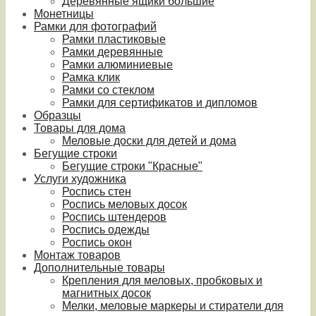
Деревянные ящики большие
Монетницы
Рамки для фотографий
Рамки пластиковые
Рамки деревянные
Рамки алюминиевые
Рамка клик
Рамки со стеклом
Рамки для сертификатов и дипломов
Образцы
Товары для дома
Меловые доски для детей и дома
Бегущие строки
Бегущие строки "Красные"
Услуги художника
Роспись стен
Роспись меловых досок
Роспись штендеров
Роспись одежды
Роспись окон
Монтаж товаров
Дополнительные товары
Крепления для меловых, пробковых и
магнитных досок
Мелки, меловые маркеры и стиратели для