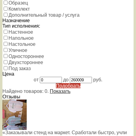
Образец
Комплект
Дополнительный товар / услуга
Назначение
Тип исполнения:
Настенное
Напольное
Настольное
Уличное
Одностороннее
Двухстороннее
Под заказ
Цена
от
до
руб.
Подобрать
Найдено товаров:
0
.
Показать
Отзывы
«Заказывали стенд на маркет. Сработали быстро, учли