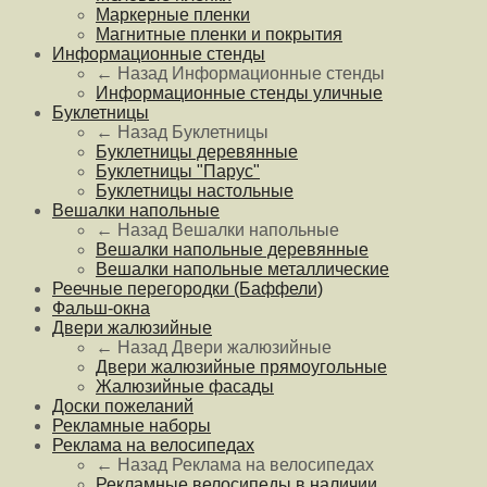
Маркерные пленки
Магнитные пленки и покрытия
Информационные стенды
← Назад
Информационные стенды
Информационные стенды уличные
Буклетницы
← Назад
Буклетницы
Буклетницы деревянные
Буклетницы "Парус"
Буклетницы настольные
Вешалки напольные
← Назад
Вешалки напольные
Вешалки напольные деревянные
Вешалки напольные металлические
Реечные перегородки (Баффели)
Фальш-окна
Двери жалюзийные
← Назад
Двери жалюзийные
Двери жалюзийные прямоугольные
Жалюзийные фасады
Доски пожеланий
Рекламные наборы
Реклама на велосипедах
← Назад
Реклама на велосипедах
Рекламные велосипеды в наличии