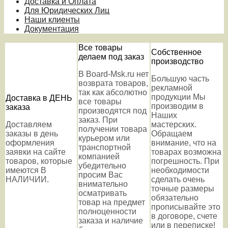
Доставка и Оплата
Для Юридических Лиц
Наши клиенты
Документация
Все товары
Собственное
делаем под заказ
производство
В Board-Msk.ru нет
Большую часть
возврата товаров,
рекламной
так как абсолютно
продукции Мы
Доставка в ДЕНЬ
все товары
производим в
заказа
производятся под
Наших
заказ. При
Доставляем
мастерских.
получении товара
заказы в день
Обращаем
курьером или
оформления
внимание, что на
транспортной
заявки на сайте
товарах возможна
компанией
товаров, которые
погрешность. При
убедительно
имеются В
необходимости
просим Вас
НАЛИЧИИ.
сделать очень
внимательно
точные размеры
осматривать
обязательно
товар на предмет
прописывайте это
полноценности
в договоре, счете
заказа и наличие
или в переписке!