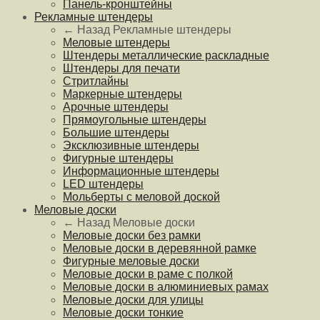
Панель-кронштейны
Рекламные штендеры
← Назад
Рекламные штендеры
Меловые штендеры
Штендеры металлические раскладные
Штендеры для печати
Стритлайны
Маркерные штендеры
Арочные штендеры
Прямоугольные штендеры
Большие штендеры
Эксклюзивные штендеры
Фигурные штендеры
Информационные штендеры
LED штендеры
Мольберты с меловой доской
Меловые доски
← Назад
Меловые доски
Меловые доски без рамки
Меловые доски в деревянной рамке
Фигурные меловые доски
Меловые доски в раме с полкой
Меловые доски в алюминиевых рамах
Меловые доски для улицы
Меловые доски тонкие