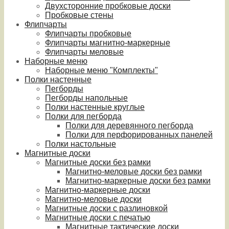
Двухсторонние пробковые доски
Пробковые стены
Флипчарты
Флипчарты пробковые
Флипчарты магнитно-маркерные
Флипчарты меловые
Наборные меню
Наборные меню "Комплекты"
Полки настенные
Пегборды
Пегборды напольные
Полки настенные круглые
Полки для пегборда
Полки для деревянного пегборда
Полки для перфорированных панелей
Полки настольные
Магнитные доски
Магнитные доски без рамки
Магнитно-меловые доски без рамки
Магнитно-маркерные доски без рамки
Магнитно-маркерные доски
Магнитно-меловые доски
Магнитные доски с разлиновкой
Магнитные доски с печатью
Магнитные тактические доски