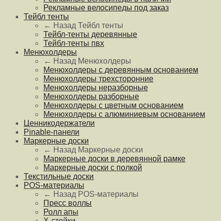
Рекламные велосипеды под заказ
Тейбл тенты
← Назад
Тейбл тенты
Тейбл-тенты деревянные
Тейбл-тенты пвх
Менюхолдеры
← Назад
Менюхолдеры
Менюхолдеры с деревянным основанием
Менюхолдеры трехсторонние
Менюхолдеры неразборные
Менюхолдеры разборные
Менюхолдеры с цветным основанием
Менюхолдеры с алюминиевым основанием
Ценникодержатели
Pinable-панели
Маркерные доски
← Назад
Маркерные доски
Маркерные доски в деревянной рамке
Маркерные доски с полкой
Текстильные доски
POS-материалы
← Назад
POS-материалы
Пресс воллы
Ролл апы
Х-стойки