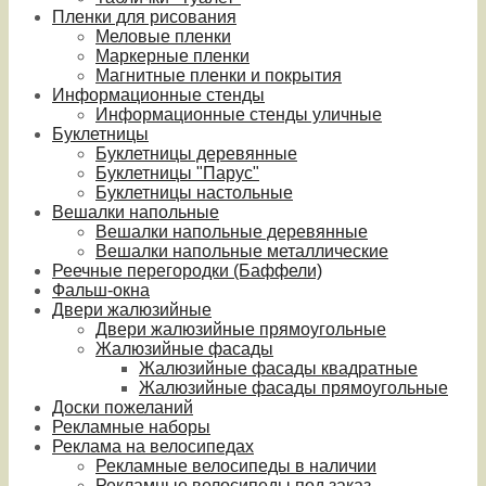
Пленки для рисования
Меловые пленки
Маркерные пленки
Магнитные пленки и покрытия
Информационные стенды
Информационные стенды уличные
Буклетницы
Буклетницы деревянные
Буклетницы "Парус"
Буклетницы настольные
Вешалки напольные
Вешалки напольные деревянные
Вешалки напольные металлические
Реечные перегородки (Баффели)
Фальш-окна
Двери жалюзийные
Двери жалюзийные прямоугольные
Жалюзийные фасады
Жалюзийные фасады квадратные
Жалюзийные фасады прямоугольные
Доски пожеланий
Рекламные наборы
Реклама на велосипедах
Рекламные велосипеды в наличии
Рекламные велосипеды под заказ