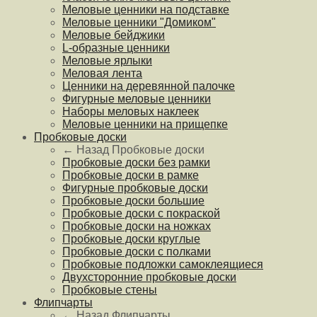
Меловые ценники на подставке
Меловые ценники "Домиком"
Меловые бейджики
L-образные ценники
Меловые ярлыки
Меловая лента
Ценники на деревянной палочке
Фигурные меловые ценники
Наборы меловых наклеек
Меловые ценники на прищепке
Пробковые доски
← Назад
Пробковые доски
Пробковые доски без рамки
Пробковые доски в рамке
Фигурные пробковые доски
Пробковые доски большие
Пробковые доски с покраской
Пробковые доски на ножках
Пробковые доски круглые
Пробковые доски с полками
Пробковые подложки самоклеящиеся
Двухсторонние пробковые доски
Пробковые стены
Флипчарты
← Назад
Флипчарты