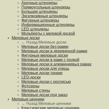
Арочные штендеры
Прямоугольные штендеры
Большие штендеры
Эксклюзивные штендеры
Фигурные штендеры
Информационные штендеры
LED штендеры
Мольберты с меловой доской
Меловые доски
← Назад
Меловые доски
Меловые доски без рамки
Меловые доски в деревянной рамке
Фигурные меловые доски
Меловые доски в раме с полкой
Меловые доски в алюминиевых рамах
Меловые доски для улицы
Меловые доски тонкие
LED-доски
Меловые доски с росписью
Фотозоны
Меловые стены
Меловые доски под заказ
Меловые ценники
← Назад
Меловые ценники
Классические меловые ценники