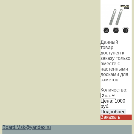
Данный
товар
доступен к
заказу только
вместе с
настенными
досками для
заметок
Количество:
Цена:
1000
руб.
Подробнее
Заказать
Board.Msk@yandex.ru