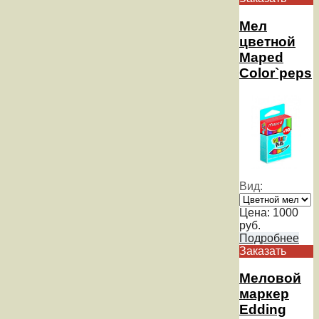
Мел
цветной
Maped
Color`peps
Вид:
Цена:
1000
руб.
Подробнее
Заказать
Меловой
маркер
Edding