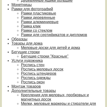
Деревянные ящики большие
Монетницы
Рамки для фотографий
Рамки пластиковые
Рамки деревянные
Рамки алюминиевые
Рамка клик
Рамки со стеклом
Рамки для сертификатов и дипломов
Образцы
Товары для дома
Меловые доски для детей и дома
Бегущие строки
Бегущие строки "Красные"
Услуги художника
Роспись стен
Роспись меловых досок
Роспись штендеров
Роспись одежды
Роспись окон
Монтаж товаров
Дополнительные товары
Крепления для меловых, пробковых и
магнитных досок
Мелки, меловые маркеры и стиратели для