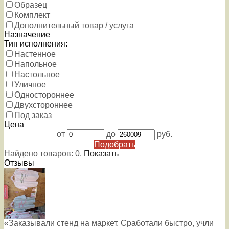
Образец
Комплект
Дополнительный товар / услуга
Назначение
Тип исполнения:
Настенное
Напольное
Настольное
Уличное
Одностороннее
Двухстороннее
Под заказ
Цена
от
до
руб.
Подобрать
Найдено товаров:
0
.
Показать
Отзывы
«Заказывали стенд на маркет. Сработали быстро, учли