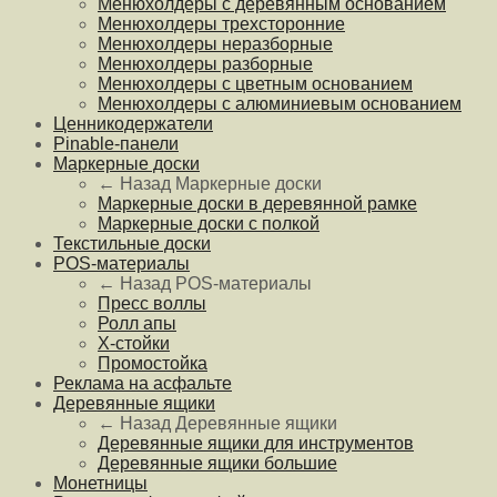
Менюхолдеры с деревянным основанием
Менюхолдеры трехсторонние
Менюхолдеры неразборные
Менюхолдеры разборные
Менюхолдеры с цветным основанием
Менюхолдеры с алюминиевым основанием
Ценникодержатели
Pinable-панели
Маркерные доски
← Назад
Маркерные доски
Маркерные доски в деревянной рамке
Маркерные доски с полкой
Текстильные доски
POS-материалы
← Назад
POS-материалы
Пресс воллы
Ролл апы
Х-стойки
Промостойка
Реклама на асфальте
Деревянные ящики
← Назад
Деревянные ящики
Деревянные ящики для инструментов
Деревянные ящики большие
Монетницы