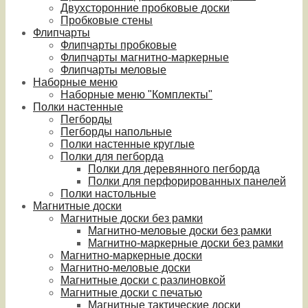
Двухсторонние пробковые доски
Пробковые стены
Флипчарты
Флипчарты пробковые
Флипчарты магнитно-маркерные
Флипчарты меловые
Наборные меню
Наборные меню "Комплекты"
Полки настенные
Пегборды
Пегборды напольные
Полки настенные круглые
Полки для пегборда
Полки для деревянного пегборда
Полки для перфорированных панелей
Полки настольные
Магнитные доски
Магнитные доски без рамки
Магнитно-меловые доски без рамки
Магнитно-маркерные доски без рамки
Магнитно-маркерные доски
Магнитно-меловые доски
Магнитные доски с разлиновкой
Магнитные доски с печатью
Магнитные тактические доски