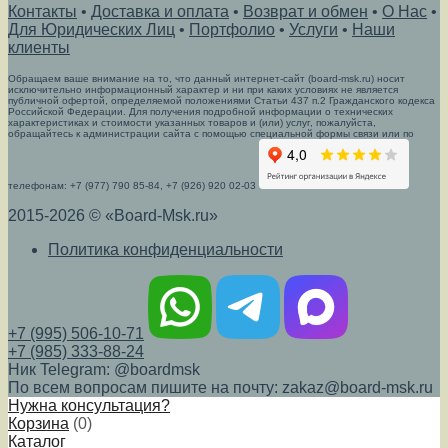
Контакты
•
Доставка и оплата
•
Возврат и обмен
•
О Нас
•
Для Юридических Лиц
•
Портфолио
•
Услуги
•
Наши
клиенты
Обращаем ваше внимание на то, что данный интернет-сайт (board-msk.ru) носит
исключительно информационный характер и ни при каких условиях не является
публичной офертой, определяемой положениями Статьи 437 п.2 Гражданского кодекса
Российской Федерации. Для получения подробной информации о технических
характеристиках и стоимости указанных товаров и (или) услуг, пожалуйста,
обращайтесь к администрации сайта с помощью специальной формы связи или по
телефонам: +7 (977) 790 85-84, +7 (926) 920 02-03
2015-2026 © «Board-Msk.ru»
Политика конфиденциальности
+7 (995) 506-10-71
+7 (985) 333-88-24
Ник Telegram: @boardmsk
По всем вопросам пишите на почту: zakaz@board-msk.ru
Нужна консультация?
Корзина
(
0
)
Каталог