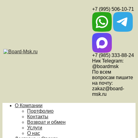
+7 (995) 506-10-71
+7 (985) 333-88-24
Ник Telegram:
@boardmsk
По всем
вопросам пишите
на почту:
zakaz@board-
msk.ru
О Компании
Портфолио
Контакты
Возврат и обмен
Услуги
О нас