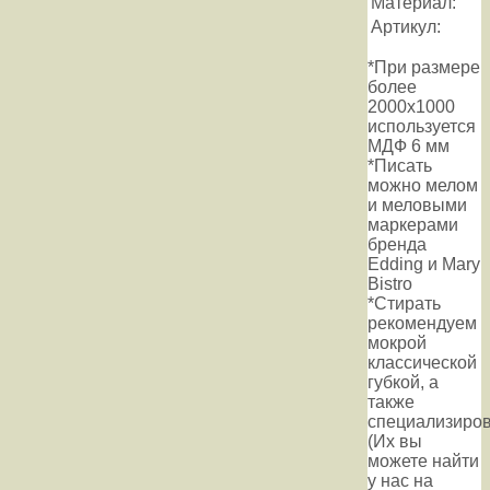
Материал:
Артикул:
*При размере
более
2000х1000
используется
МДФ 6 мм
*Писать
можно мелом
и меловыми
маркерами
бренда
Edding и Mary
Bistro
*Стирать
рекомендуем
мокрой
классической
губкой, а
также
специализиров
(Их вы
можете найти
у нас на