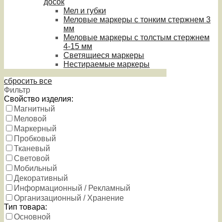
досок
Мел и губки
Меловые маркеры с тонким стержнем 3
мм
Меловые маркеры с толстым стержнем
4-15 мм
Светящиеся маркеры
Нестираемые маркеры
сбросить все
Фильтр
Свойство изделия:
Магнитный
Меловой
Маркерный
Пробковый
Тканевый
Световой
Мобильный
Декоративный
Информационный / Рекламный
Организационный / Хранение
Тип товара:
Основной