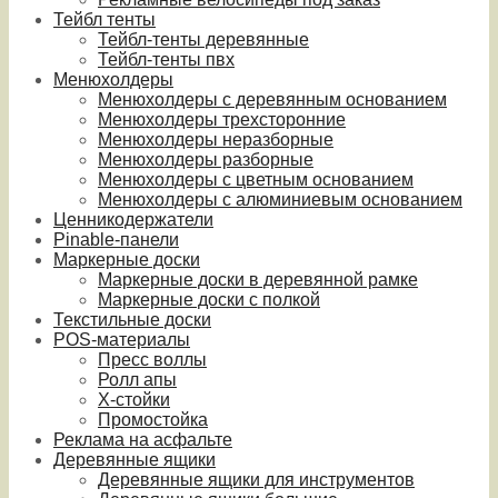
Тейбл тенты
Тейбл-тенты деревянные
Тейбл-тенты пвх
Менюхолдеры
Менюхолдеры с деревянным основанием
Менюхолдеры трехсторонние
Менюхолдеры неразборные
Менюхолдеры разборные
Менюхолдеры с цветным основанием
Менюхолдеры с алюминиевым основанием
Ценникодержатели
Pinable-панели
Маркерные доски
Маркерные доски в деревянной рамке
Маркерные доски с полкой
Текстильные доски
POS-материалы
Пресс воллы
Ролл апы
Х-стойки
Промостойка
Реклама на асфальте
Деревянные ящики
Деревянные ящики для инструментов