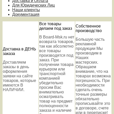
Доставка и Оплата
Для Юридических Лиц
Наши клиенты
Документация
Все товары
Собственное
делаем под заказ
производство
В Board-Msk.ru нет
Большую часть
возврата товаров,
рекламной
так как абсолютно
продукции Мы
Доставка в ДЕНЬ
все товары
производим в
заказа
производятся под
Наших
заказ. При
Доставляем
мастерских.
получении товара
заказы в день
Обращаем
курьером или
оформления
внимание, что на
транспортной
заявки на сайте
товарах возможна
компанией
товаров, которые
погрешность. При
убедительно
имеются В
необходимости
просим Вас
НАЛИЧИИ.
сделать очень
внимательно
точные размеры
осматривать
обязательно
товар на предмет
прописывайте это
полноценности
в договоре, счете
заказа и наличие
или в переписке!