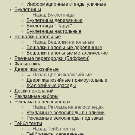
Информационные стенды уличные
Буклетницы
← Назад
Буклетницы
Буклетницы деревянные
Буклетницы "Парус"
Буклетницы настольные
Вешалки напольные
← Назад
Вешалки напольные
Вешалки напольные деревянные
Вешалки напольные металлические
Реечные перегородки (Баффели)
Фальш-окна
Двери жалюзийные
← Назад
Двери жалюзийные
Двери жалюзийные прямоугольные
Жалюзийные фасады
Доски пожеланий
Рекламные наборы
Реклама на велосипедах
← Назад
Реклама на велосипедах
Рекламные велосипеды в наличии
Рекламные велосипеды под заказ
Тейбл тенты
← Назад
Тейбл тенты
Тейбл-тенты деревянные