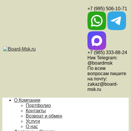
+7 (995) 506-10-71
+7 (985) 333-88-24
Ник Telegram:
@boardmsk
По всем
вопросам пишите
на почту:
zakaz@board-
msk.ru
О Компании
Портфолио
Контакты
Возврат и обмен
Услуги
О нас