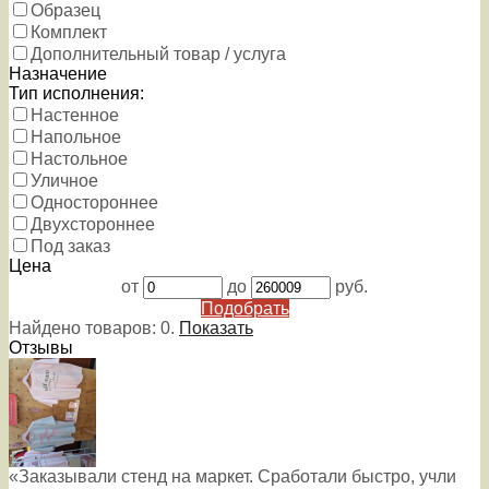
Образец
Комплект
Дополнительный товар / услуга
Назначение
Тип исполнения:
Настенное
Напольное
Настольное
Уличное
Одностороннее
Двухстороннее
Под заказ
Цена
от
до
руб.
Подобрать
Найдено товаров:
0
.
Показать
Отзывы
«Заказывали стенд на маркет. Сработали быстро, учли