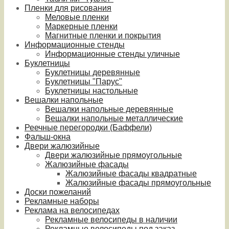
Пленки для рисования
Меловые пленки
Маркерные пленки
Магнитные пленки и покрытия
Информационные стенды
Информационные стенды уличные
Буклетницы
Буклетницы деревянные
Буклетницы "Парус"
Буклетницы настольные
Вешалки напольные
Вешалки напольные деревянные
Вешалки напольные металлические
Реечные перегородки (Баффели)
Фальш-окна
Двери жалюзийные
Двери жалюзийные прямоугольные
Жалюзийные фасады
Жалюзийные фасады квадратные
Жалюзийные фасады прямоугольные
Доски пожеланий
Рекламные наборы
Реклама на велосипедах
Рекламные велосипеды в наличии
Рекламные велосипеды под заказ