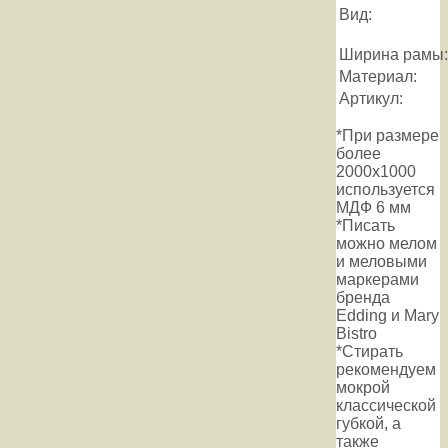
Вид:
Ширина рамы:
Материал:
Артикул:
*При размере
более
2000х1000
используется
МДФ 6 мм
*Писать
можно мелом
и меловыми
маркерами
бренда
Edding и Mary
Bistro
*Стирать
рекомендуем
мокрой
классической
губкой, а
также