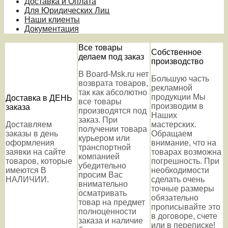
Доставка и Оплата
Для Юридических Лиц
Наши клиенты
Документация
Все товары
Собственное
делаем под заказ
производство
В Board-Msk.ru нет
Большую часть
возврата товаров,
рекламной
так как абсолютно
продукции Мы
Доставка в ДЕНЬ
все товары
производим в
заказа
производятся под
Наших
заказ. При
Доставляем
мастерских.
получении товара
заказы в день
Обращаем
курьером или
оформления
внимание, что на
транспортной
заявки на сайте
товарах возможна
компанией
товаров, которые
погрешность. При
убедительно
имеются В
необходимости
просим Вас
НАЛИЧИИ.
сделать очень
внимательно
точные размеры
осматривать
обязательно
товар на предмет
прописывайте это
полноценности
в договоре, счете
заказа и наличие
или в переписке!