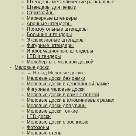
Штендеры металлические раскладные
Штендеры для печати
Стритлайны
Маркерные штендеры
Арочные штендеры
Прямоугольные штендеры
Большие штендеры
Эксклюзивные штендеры
Фигурные штендеры
Информационные штендеры
LED штендеры
Мольберты с меловой доской
Меловые доски
← Назад
Меловые доски
Меловые доски без рамки
Меловые доски в деревянной рамке
Фигурные меловые доски
Меловые доски в раме с полкой
Меловые доски в алюминиевых рамах
Меловые доски для улицы
Меловые доски тонкие
LED-доски
Меловые доски с росписью
Фотозоны
Меловые стены