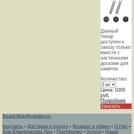
Данный
товар
доступен к
заказу только
вместе с
настенными
досками для
заметок
Количество:
Цена:
1000
руб.
Подробнее
Заказать
Board.Msk@yandex.ru
Контакты
•
Доставка и оплата
•
Возврат и обмен
•
О Нас
•
Для Юридических Лиц
•
Портфолио
•
Услуги
•
Наши