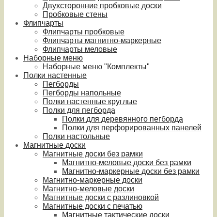
Двухсторонние пробковые доски
Пробковые стены
Флипчарты
Флипчарты пробковые
Флипчарты магнитно-маркерные
Флипчарты меловые
Наборные меню
Наборные меню "Комплекты"
Полки настенные
Пегборды
Пегборды напольные
Полки настенные круглые
Полки для пегборда
Полки для деревянного пегборда
Полки для перфорированных панелей
Полки настольные
Магнитные доски
Магнитные доски без рамки
Магнитно-меловые доски без рамки
Магнитно-маркерные доски без рамки
Магнитно-маркерные доски
Магнитно-меловые доски
Магнитные доски с разлиновкой
Магнитные доски с печатью
Магнитные тактические доски