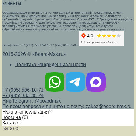
клиенты
Обращаем ваше внимание на то, что данный интернет-сайт (board-msk.ru) носит
исключительно информационный характер и ни при каких условиях не является
публичной офертой, определяемой положениями Статьи 437 п.2 Гражданского кодекса
Российской Федерации. Для получения подробной информации о технических
характеристиках и стоимости указанных товаров и (или) услуг, пожалуйста,
обращайтесь к администрации сайта с помощью специальной формы связи или по
телефонам: +7 (977) 790 85-84, +7 (926) 920 02-03
2015-2026 © «Board-Msk.ru»
Политика конфиденциальности
+7 (995) 506-10-71
+7 (985) 333-88-24
Ник Telegram: @boardmsk
По всем вопросам пишите на почту: zakaz@board-msk.ru
Нужна консультация?
Корзина
(
0
)
Каталог
Каталог