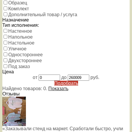
Образец
Комплект
Дополнительный товар / услуга
Назначение
Тип исполнения:
Настенное
Напольное
Настольное
Уличное
Одностороннее
Двухстороннее
Под заказ
Цена
от
до
руб.
Подобрать
Найдено товаров:
0
.
Показать
Отзывы
«Заказывали стенд на маркет. Сработали быстро, учли