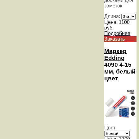
досками для
заметок
Длина:
Цена:
1100
руб.
Подробнее
Заказать
Маркер
Edding
4090 4-15
мм, белый
цвет
Цвет: