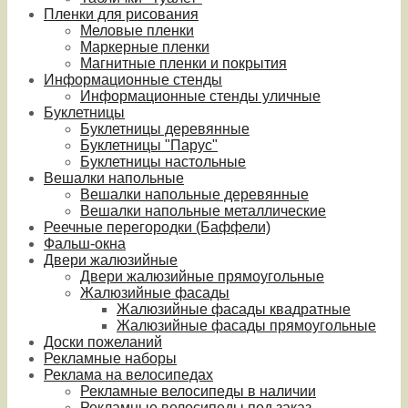
Пленки для рисования
Меловые пленки
Маркерные пленки
Магнитные пленки и покрытия
Информационные стенды
Информационные стенды уличные
Буклетницы
Буклетницы деревянные
Буклетницы "Парус"
Буклетницы настольные
Вешалки напольные
Вешалки напольные деревянные
Вешалки напольные металлические
Реечные перегородки (Баффели)
Фальш-окна
Двери жалюзийные
Двери жалюзийные прямоугольные
Жалюзийные фасады
Жалюзийные фасады квадратные
Жалюзийные фасады прямоугольные
Доски пожеланий
Рекламные наборы
Реклама на велосипедах
Рекламные велосипеды в наличии
Рекламные велосипеды под заказ