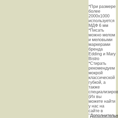
*При размере
более
2000х1000
используется
МДФ 6 мм
*Писать
можно мелом
и меловыми
маркерами
бренда
Edding и Mary
Bistro
*Стирать
рекомендуем
мокрой
классической
губкой, а
также
специализиров
(Их вы
можете найти
у нас на
сайте в
"
Дополнитель