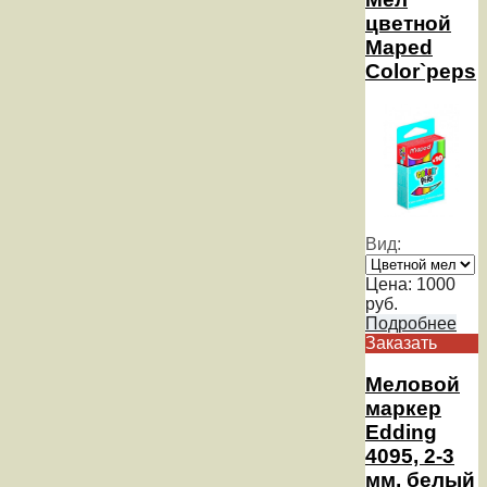
цветной
Maped
Color`peps
Вид:
Цена:
1000
руб.
Подробнее
Заказать
Меловой
маркер
Edding
4095, 2-3
мм, белый