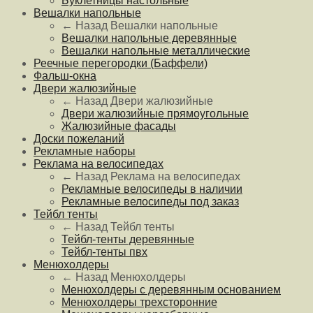
Буклетницы настольные
Вешалки напольные
← Назад
Вешалки напольные
Вешалки напольные деревянные
Вешалки напольные металлические
Реечные перегородки (Баффели)
Фальш-окна
Двери жалюзийные
← Назад
Двери жалюзийные
Двери жалюзийные прямоугольные
Жалюзийные фасады
Доски пожеланий
Рекламные наборы
Реклама на велосипедах
← Назад
Реклама на велосипедах
Рекламные велосипеды в наличии
Рекламные велосипеды под заказ
Тейбл тенты
← Назад
Тейбл тенты
Тейбл-тенты деревянные
Тейбл-тенты пвх
Менюхолдеры
← Назад
Менюхолдеры
Менюхолдеры с деревянным основанием
Менюхолдеры трехсторонние