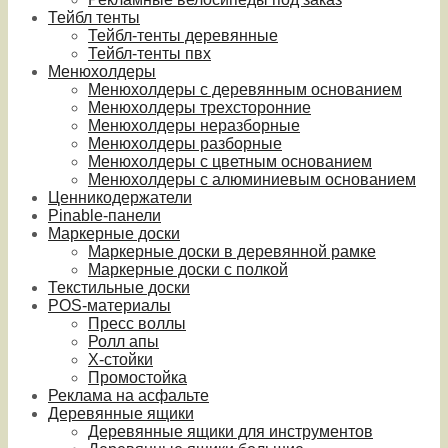
Тейбл тенты
Тейбл-тенты деревянные
Тейбл-тенты пвх
Менюхолдеры
Менюхолдеры с деревянным основанием
Менюхолдеры трехсторонние
Менюхолдеры неразборные
Менюхолдеры разборные
Менюхолдеры с цветным основанием
Менюхолдеры с алюминиевым основанием
Ценникодержатели
Pinable-панели
Маркерные доски
Маркерные доски в деревянной рамке
Маркерные доски с полкой
Текстильные доски
POS-материалы
Пресс воллы
Ролл апы
Х-стойки
Промостойка
Реклама на асфальте
Деревянные ящики
Деревянные ящики для инструментов