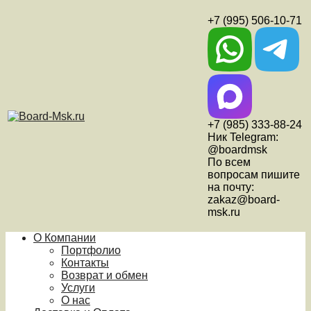
+7 (995) 506-10-71
+7 (985) 333-88-24
Ник Telegram:
@boardmsk
По всем
вопросам пишите
на почту:
zakaz@board-
msk.ru
О Компании
Портфолио
Контакты
Возврат и обмен
Услуги
О нас