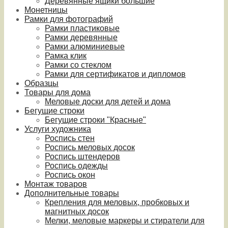
Деревянные ящики большие
Монетницы
Рамки для фотографий
Рамки пластиковые
Рамки деревянные
Рамки алюминиевые
Рамка клик
Рамки со стеклом
Рамки для сертификатов и дипломов
Образцы
Товары для дома
Меловые доски для детей и дома
Бегущие строки
Бегущие строки "Красные"
Услуги художника
Роспись стен
Роспись меловых досок
Роспись штендеров
Роспись одежды
Роспись окон
Монтаж товаров
Дополнительные товары
Крепления для меловых, пробковых и
магнитных досок
Мелки, меловые маркеры и стиратели для