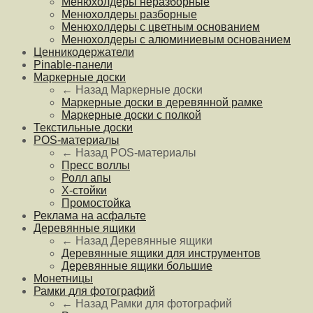
Менюхолдеры неразборные
Менюхолдеры разборные
Менюхолдеры с цветным основанием
Менюхолдеры с алюминиевым основанием
Ценникодержатели
Pinable-панели
Маркерные доски
← Назад
Маркерные доски
Маркерные доски в деревянной рамке
Маркерные доски с полкой
Текстильные доски
POS-материалы
← Назад
POS-материалы
Пресс воллы
Ролл апы
Х-стойки
Промостойка
Реклама на асфальте
Деревянные ящики
← Назад
Деревянные ящики
Деревянные ящики для инструментов
Деревянные ящики большие
Монетницы
Рамки для фотографий
← Назад
Рамки для фотографий