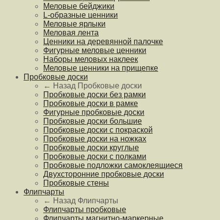
Меловые бейджики
L-образные ценники
Меловые ярлыки
Меловая лента
Ценники на деревянной палочке
Фигурные меловые ценники
Наборы меловых наклеек
Меловые ценники на прищепке
Пробковые доски
← Назад
Пробковые доски
Пробковые доски без рамки
Пробковые доски в рамке
Фигурные пробковые доски
Пробковые доски большие
Пробковые доски с покраской
Пробковые доски на ножках
Пробковые доски круглые
Пробковые доски с полками
Пробковые подложки самоклеящиеся
Двухсторонние пробковые доски
Пробковые стены
Флипчарты
← Назад
Флипчарты
Флипчарты пробковые
Флипчарты магнитно-маркерные