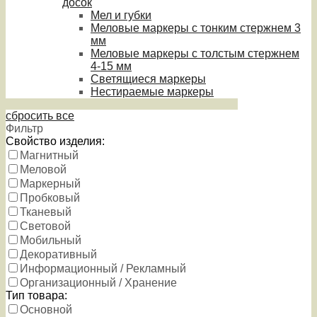
досок
Мел и губки
Меловые маркеры с тонким стержнем 3
мм
Меловые маркеры с толстым стержнем
4-15 мм
Светящиеся маркеры
Нестираемые маркеры
сбросить все
Фильтр
Свойство изделия:
Магнитный
Меловой
Маркерный
Пробковый
Тканевый
Световой
Мобильный
Декоративный
Информационный / Рекламный
Организационный / Хранение
Тип товара:
Основной