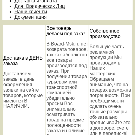
Доставка и Оплата
Для Юридических Лиц
Наши клиенты
Документация
Все товары
Собственное
делаем под заказ
производство
В Board-Msk.ru нет
Большую часть
возврата товаров,
рекламной
так как абсолютно
продукции Мы
Доставка в ДЕНЬ
все товары
производим в
заказа
производятся под
Наших
заказ. При
Доставляем
мастерских.
получении товара
заказы в день
Обращаем
курьером или
оформления
внимание, что на
транспортной
заявки на сайте
товарах возможна
компанией
товаров, которые
погрешность. При
убедительно
имеются В
необходимости
просим Вас
НАЛИЧИИ.
сделать очень
внимательно
точные размеры
осматривать
обязательно
товар на предмет
прописывайте это
полноценности
в договоре, счете
заказа и наличие
или в переписке!