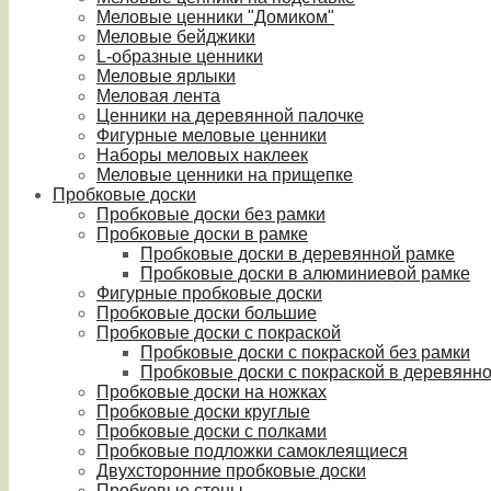
Меловые ценники "Домиком"
Меловые бейджики
L-образные ценники
Меловые ярлыки
Меловая лента
Ценники на деревянной палочке
Фигурные меловые ценники
Наборы меловых наклеек
Меловые ценники на прищепке
Пробковые доски
Пробковые доски без рамки
Пробковые доски в рамке
Пробковые доски в деревянной рамке
Пробковые доски в алюминиевой рамке
Фигурные пробковые доски
Пробковые доски большие
Пробковые доски с покраской
Пробковые доски с покраской без рамки
Пробковые доски с покраской в деревянн
Пробковые доски на ножках
Пробковые доски круглые
Пробковые доски с полками
Пробковые подложки самоклеящиеся
Двухсторонние пробковые доски
Пробковые стены