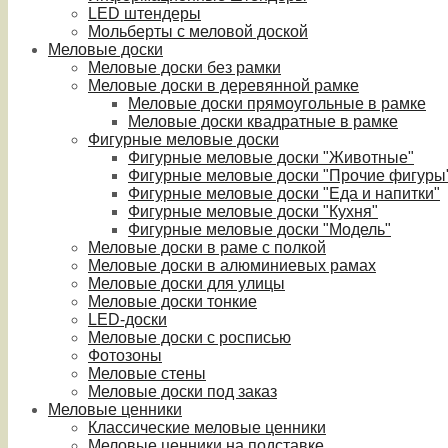
LED штендеры
Мольберты с меловой доской
Меловые доски
Меловые доски без рамки
Меловые доски в деревянной рамке
Меловые доски прямоугольные в рамке
Меловые доски квадратные в рамке
Фигурные меловые доски
Фигурные меловые доски "Животные"
Фигурные меловые доски "Прочие фигуры
Фигурные меловые доски "Еда и напитки"
Фигурные меловые доски "Кухня"
Фигурные меловые доски "Модель"
Меловые доски в раме с полкой
Меловые доски в алюминиевых рамах
Меловые доски для улицы
Меловые доски тонкие
LED-доски
Меловые доски с росписью
Фотозоны
Меловые стены
Меловые доски под заказ
Меловые ценники
Классические меловые ценники
Меловые ценники на подставке