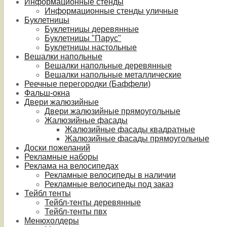
Информационные стенды
Информационные стенды уличные
Буклетницы
Буклетницы деревянные
Буклетницы "Парус"
Буклетницы настольные
Вешалки напольные
Вешалки напольные деревянные
Вешалки напольные металлические
Реечные перегородки (Баффели)
Фальш-окна
Двери жалюзийные
Двери жалюзийные прямоугольные
Жалюзийные фасады
Жалюзийные фасады квадратные
Жалюзийные фасады прямоугольные
Доски пожеланий
Рекламные наборы
Реклама на велосипедах
Рекламные велосипеды в наличии
Рекламные велосипеды под заказ
Тейбл тенты
Тейбл-тенты деревянные
Тейбл-тенты пвх
Менюхолдеры