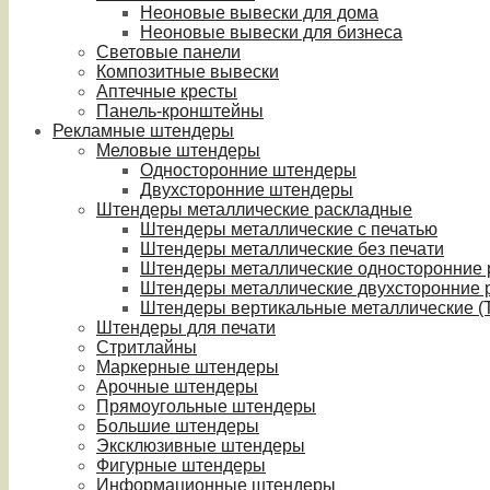
Неоновые вывески для дома
Неоновые вывески для бизнеса
Световые панели
Композитные вывески
Аптечные кресты
Панель-кронштейны
Рекламные штендеры
Меловые штендеры
Односторонние штендеры
Двухсторонние штендеры
Штендеры металлические раскладные
Штендеры металлические с печатью
Штендеры металлические без печати
Штендеры металлические односторонние
Штендеры металлические двухсторонние 
Штендеры вертикальные металлические (T
Штендеры для печати
Стритлайны
Маркерные штендеры
Арочные штендеры
Прямоугольные штендеры
Большие штендеры
Эксклюзивные штендеры
Фигурные штендеры
Информационные штендеры