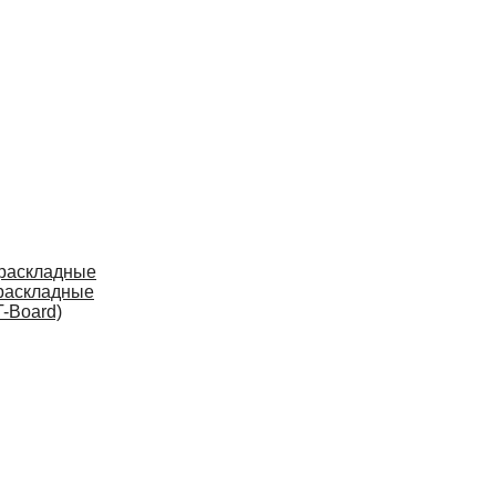
 раскладные
раскладные
-Board)