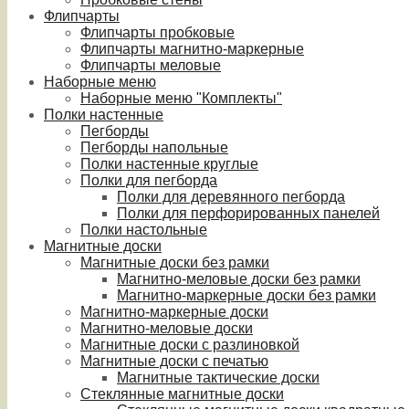
Флипчарты
Флипчарты пробковые
Флипчарты магнитно-маркерные
Флипчарты меловые
Наборные меню
Наборные меню "Комплекты"
Полки настенные
Пегборды
Пегборды напольные
Полки настенные круглые
Полки для пегборда
Полки для деревянного пегборда
Полки для перфорированных панелей
Полки настольные
Магнитные доски
Магнитные доски без рамки
Магнитно-меловые доски без рамки
Магнитно-маркерные доски без рамки
Магнитно-маркерные доски
Магнитно-меловые доски
Магнитные доски с разлиновкой
Магнитные доски с печатью
Магнитные тактические доски
Стеклянные магнитные доски