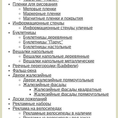
Пленки для рисования
Меловые пленки
Маркерные пленки
Магнитные пленки и покрытия
Информационные стенды
Информационные стенды уличные
Буклетницы
Буклетницы деревянные
Буклетницы "Парус"
Буклетницы настольные
Вешалки напольные
Вешалки напольные деревянные
Вешалки напольные металлические
Реечные перегородки (Баффели)
Фальш-окна
Двери жалюзийные
Двери жалюзийные прямоугольные
Жалюзийные фасады
Жалюзийные фасады квадратные
Жалюзийные фасады прямоугольные
Доски пожеланий
Рекламные наборы
Реклама на велосипедах
Рекламные велосипеды в наличии
Рекламные велосипеды под заказ