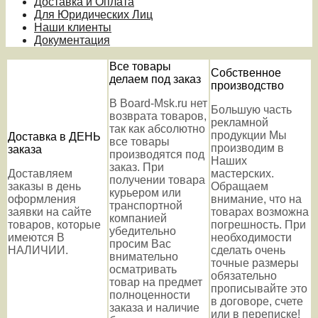
Доставка и Оплата
Для Юридических Лиц
Наши клиенты
Документация
Все товары
Собственное
делаем под заказ
производство
В Board-Msk.ru нет
Большую часть
возврата товаров,
рекламной
так как абсолютно
продукции Мы
Доставка в ДЕНЬ
все товары
производим в
заказа
производятся под
Наших
заказ. При
Доставляем
мастерских.
получении товара
заказы в день
Обращаем
курьером или
оформления
внимание, что на
транспортной
заявки на сайте
товарах возможна
компанией
товаров, которые
погрешность. При
убедительно
имеются В
необходимости
просим Вас
НАЛИЧИИ.
сделать очень
внимательно
точные размеры
осматривать
обязательно
товар на предмет
прописывайте это
полноценности
в договоре, счете
заказа и наличие
или в переписке!