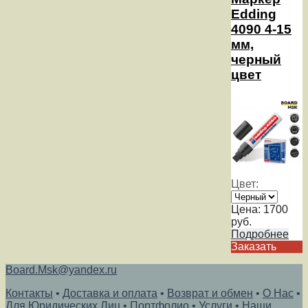
Edding
4090 4-15
мм,
черный
цвет
Цвет:
Цена:
1700
руб.
Подробнее
Заказать
Board.Msk@yandex.ru
Контакты
•
Доставка и оплата
•
Возврат и обмен
•
О Нас
•
Для Юридических Лиц
•
Портфолио
•
Услуги
•
Наши