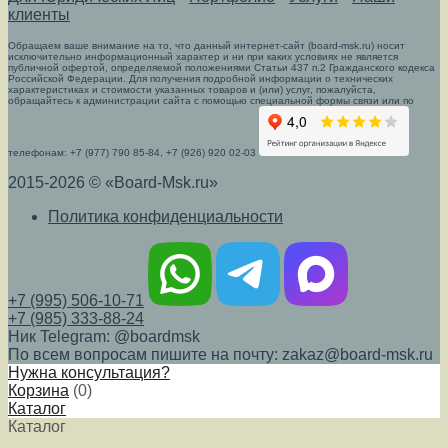
клиенты
Обращаем ваше внимание на то, что данный интернет-сайт (board-msk.ru) носит
исключительно информационный характер и ни при каких условиях не является
публичной офертой, определяемой положениями Статьи 437 п.2 Гражданского кодекса
Российской Федерации. Для получения подробной информации о технических
характеристиках и стоимости указанных товаров и (или) услуг, пожалуйста,
обращайтесь к администрации сайта с помощью специальной формы связи или по
телефонам: +7 (977) 790 85-84, +7 (926) 920 02-03
2015-2026 © «Board-Msk.ru»
Политика конфиденциальности
+7 (995) 506-10-71
+7 (985) 333-88-24
Ник Telegram: @boardmsk
По всем вопросам пишите на почту: zakaz@board-msk.ru
Нужна консультация?
Корзина
(
0
)
Каталог
Каталог