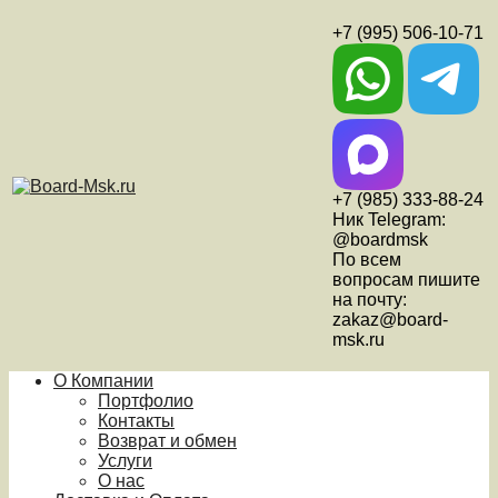
+7 (995) 506-10-71
+7 (985) 333-88-24
Ник Telegram:
@boardmsk
По всем
вопросам пишите
на почту:
zakaz@board-
msk.ru
О Компании
Портфолио
Контакты
Возврат и обмен
Услуги
О нас