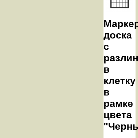
Марке
доска
с
разли
в
клетку
в
рамке
цвета
"Черн