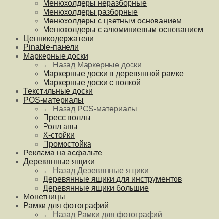
Менюхолдеры неразборные
Менюхолдеры разборные
Менюхолдеры с цветным основанием
Менюхолдеры с алюминиевым основанием
Ценникодержатели
Pinable-панели
Маркерные доски
← Назад
Маркерные доски
Маркерные доски в деревянной рамке
Маркерные доски с полкой
Текстильные доски
POS-материалы
← Назад
POS-материалы
Пресс воллы
Ролл апы
Х-стойки
Промостойка
Реклама на асфальте
Деревянные ящики
← Назад
Деревянные ящики
Деревянные ящики для инструментов
Деревянные ящики большие
Монетницы
Рамки для фотографий
← Назад
Рамки для фотографий