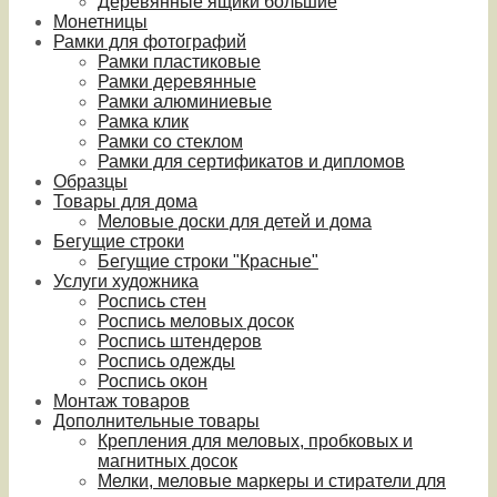
Деревянные ящики большие
Монетницы
Рамки для фотографий
Рамки пластиковые
Рамки деревянные
Рамки алюминиевые
Рамка клик
Рамки со стеклом
Рамки для сертификатов и дипломов
Образцы
Товары для дома
Меловые доски для детей и дома
Бегущие строки
Бегущие строки "Красные"
Услуги художника
Роспись стен
Роспись меловых досок
Роспись штендеров
Роспись одежды
Роспись окон
Монтаж товаров
Дополнительные товары
Крепления для меловых, пробковых и
магнитных досок
Мелки, меловые маркеры и стиратели для