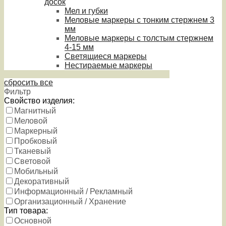
досок
Мел и губки
Меловые маркеры с тонким стержнем 3
мм
Меловые маркеры с толстым стержнем
4-15 мм
Светящиеся маркеры
Нестираемые маркеры
сбросить все
Фильтр
Свойство изделия:
Магнитный
Меловой
Маркерный
Пробковый
Тканевый
Световой
Мобильный
Декоративный
Информационный / Рекламный
Организационный / Хранение
Тип товара:
Основной