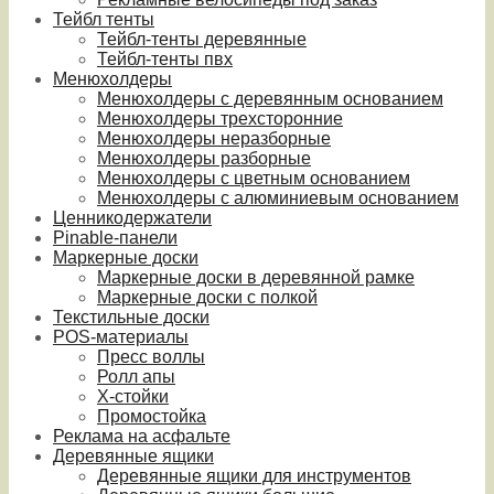
Тейбл тенты
Тейбл-тенты деревянные
Тейбл-тенты пвх
Менюхолдеры
Менюхолдеры с деревянным основанием
Менюхолдеры трехсторонние
Менюхолдеры неразборные
Менюхолдеры разборные
Менюхолдеры с цветным основанием
Менюхолдеры с алюминиевым основанием
Ценникодержатели
Pinable-панели
Маркерные доски
Маркерные доски в деревянной рамке
Маркерные доски с полкой
Текстильные доски
POS-материалы
Пресс воллы
Ролл апы
Х-стойки
Промостойка
Реклама на асфальте
Деревянные ящики
Деревянные ящики для инструментов