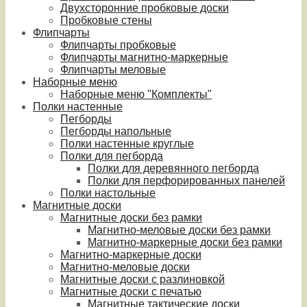
Двухсторонние пробковые доски
Пробковые стены
Флипчарты
Флипчарты пробковые
Флипчарты магнитно-маркерные
Флипчарты меловые
Наборные меню
Наборные меню "Комплекты"
Полки настенные
Пегборды
Пегборды напольные
Полки настенные круглые
Полки для пегборда
Полки для деревянного пегборда
Полки для перфорированных панелей
Полки настольные
Магнитные доски
Магнитные доски без рамки
Магнитно-меловые доски без рамки
Магнитно-маркерные доски без рамки
Магнитно-маркерные доски
Магнитно-меловые доски
Магнитные доски с разлиновкой
Магнитные доски с печатью
Магнитные тактические доски