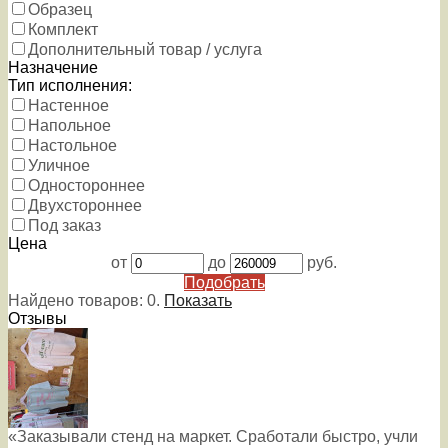
Образец
Комплект
Дополнительный товар / услуга
Назначение
Тип исполнения:
Настенное
Напольное
Настольное
Уличное
Одностороннее
Двухстороннее
Под заказ
Цена
от
до
руб.
Подобрать
Найдено товаров:
0
.
Показать
Отзывы
«Заказывали стенд на маркет. Сработали быстро, учли