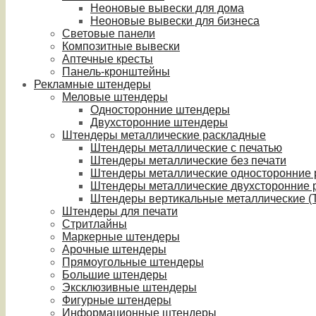
Неоновые вывески для дома
Неоновые вывески для бизнеса
Световые панели
Композитные вывески
Аптечные кресты
Панель-кронштейны
Рекламные штендеры
Меловые штендеры
Односторонние штендеры
Двухсторонние штендеры
Штендеры металлические раскладные
Штендеры металлические с печатью
Штендеры металлические без печати
Штендеры металлические односторонние
Штендеры металлические двухсторонние 
Штендеры вертикальные металлические (T
Штендеры для печати
Стритлайны
Маркерные штендеры
Арочные штендеры
Прямоугольные штендеры
Большие штендеры
Эксклюзивные штендеры
Фигурные штендеры
Информационные штендеры