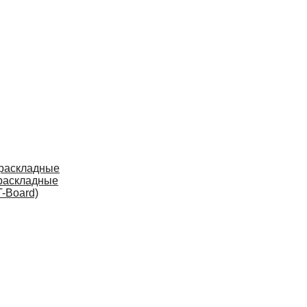
 раскладные
раскладные
-Board)