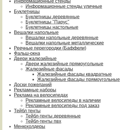
Информационные стенды
Информационные стенды уличные
Буклетницы
Буклетницы деревянные
Буклетницы "Парус"
Буклетницы настольные
Вешалки напольные
Вешалки напольные деревянные
Вешалки напольные металлические
Реечные перегородки (Баффели)
Фальш-окна
Двери жалюзийные
Двери жалюзийные прямоугольные
Жалюзийные фасады
Жалюзийные фасады квадратные
Жалюзийные фасады прямоугольные
Доски пожеланий
Рекламные наборы
Реклама на велосипедах
Рекламные велосипеды в наличии
Рекламные велосипеды под заказ
Тейбл тенты
Тейбл-тенты деревянные
Тейбл-тенты пвх
Менюхолдеры