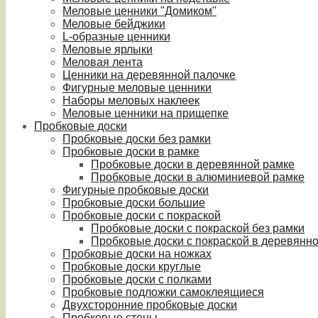
Меловые ценники "Домиком"
Меловые бейджики
L-образные ценники
Меловые ярлыки
Меловая лента
Ценники на деревянной палочке
Фигурные меловые ценники
Наборы меловых наклеек
Меловые ценники на прищепке
Пробковые доски
Пробковые доски без рамки
Пробковые доски в рамке
Пробковые доски в деревянной рамке
Пробковые доски в алюминиевой рамке
Фигурные пробковые доски
Пробковые доски большие
Пробковые доски с покраской
Пробковые доски с покраской без рамки
Пробковые доски с покраской в деревянн
Пробковые доски на ножках
Пробковые доски круглые
Пробковые доски с полками
Пробковые подложки самоклеящиеся
Двухсторонние пробковые доски
Пробковые стены