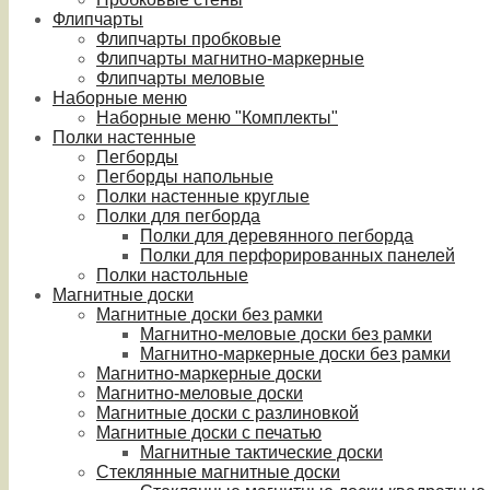
Флипчарты
Флипчарты пробковые
Флипчарты магнитно-маркерные
Флипчарты меловые
Наборные меню
Наборные меню "Комплекты"
Полки настенные
Пегборды
Пегборды напольные
Полки настенные круглые
Полки для пегборда
Полки для деревянного пегборда
Полки для перфорированных панелей
Полки настольные
Магнитные доски
Магнитные доски без рамки
Магнитно-меловые доски без рамки
Магнитно-маркерные доски без рамки
Магнитно-маркерные доски
Магнитно-меловые доски
Магнитные доски с разлиновкой
Магнитные доски с печатью
Магнитные тактические доски
Стеклянные магнитные доски