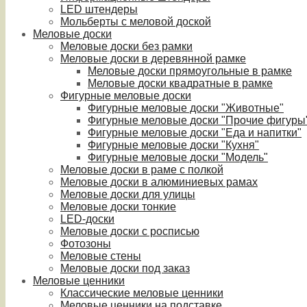
LED штендеры
Мольберты с меловой доской
Меловые доски
Меловые доски без рамки
Меловые доски в деревянной рамке
Меловые доски прямоугольные в рамке
Меловые доски квадратные в рамке
Фигурные меловые доски
Фигурные меловые доски "Животные"
Фигурные меловые доски "Прочие фигуры
Фигурные меловые доски "Еда и напитки"
Фигурные меловые доски "Кухня"
Фигурные меловые доски "Модель"
Меловые доски в раме с полкой
Меловые доски в алюминиевых рамах
Меловые доски для улицы
Меловые доски тонкие
LED-доски
Меловые доски с росписью
Фотозоны
Меловые стены
Меловые доски под заказ
Меловые ценники
Классические меловые ценники
Меловые ценники на подставке