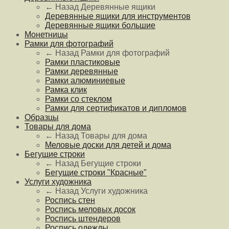
← Назад
Деревянные ящики
Деревянные ящики для инструментов
Деревянные ящики большие
Монетницы
Рамки для фотографий
← Назад
Рамки для фотографий
Рамки пластиковые
Рамки деревянные
Рамки алюминиевые
Рамка клик
Рамки со стеклом
Рамки для сертификатов и дипломов
Образцы
Товары для дома
← Назад
Товары для дома
Меловые доски для детей и дома
Бегущие строки
← Назад
Бегущие строки
Бегущие строки "Красные"
Услуги художника
← Назад
Услуги художника
Роспись стен
Роспись меловых досок
Роспись штендеров
Роспись одежды