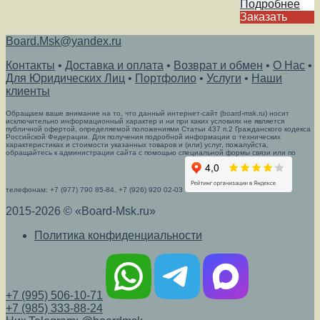
Подробнее
Заказать
Board.Msk@yandex.ru
Контакты
•
Доставка и оплата
•
Возврат и обмен
•
О Нас
•
Для Юридических Лиц
•
Портфолио
•
Услуги
•
Наши
клиенты
Обращаем ваше внимание на то, что данный интернет-сайт (board-msk.ru) носит
исключительно информационный характер и ни при каких условиях не является
публичной офертой, определяемой положениями Статьи 437 п.2 Гражданского кодекса
Российской Федерации. Для получения подробной информации о технических
характеристиках и стоимости указанных товаров и (или) услуг, пожалуйста,
обращайтесь к администрации сайта с помощью специальной формы связи или по
телефонам: +7 (977) 790 85-84, +7 (926) 920 02-03
2015-2026 © «Board-Msk.ru»
Политика конфиденциальности
+7 (995) 506-10-71
+7 (985) 333-88-24