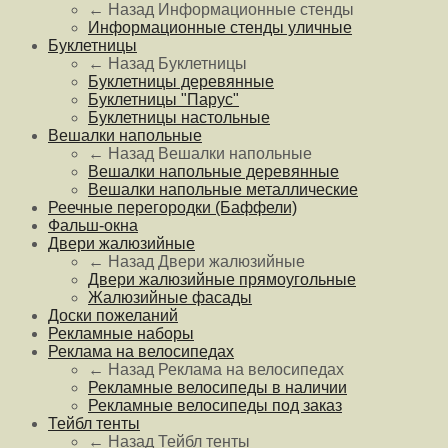
← Назад
Информационные стенды
Информационные стенды уличные
Буклетницы
← Назад
Буклетницы
Буклетницы деревянные
Буклетницы "Парус"
Буклетницы настольные
Вешалки напольные
← Назад
Вешалки напольные
Вешалки напольные деревянные
Вешалки напольные металлические
Реечные перегородки (Баффели)
Фальш-окна
Двери жалюзийные
← Назад
Двери жалюзийные
Двери жалюзийные прямоугольные
Жалюзийные фасады
Доски пожеланий
Рекламные наборы
Реклама на велосипедах
← Назад
Реклама на велосипедах
Рекламные велосипеды в наличии
Рекламные велосипеды под заказ
Тейбл тенты
← Назад
Тейбл тенты