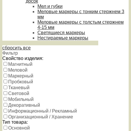
досок
Мел и губки
Меловые маркеры с тонким стержнем 3
мм
Меловые маркеры с толстым стержнем
4-15 мм
Светящиеся маркеры
Нестираемые маркеры
сбросить все
Фильтр
Свойство изделия:
Магнитный
Меловой
Маркерный
Пробковый
Тканевый
Световой
Мобильный
Декоративный
Информационный / Рекламный
Организационный / Хранение
Тип товара:
Основной