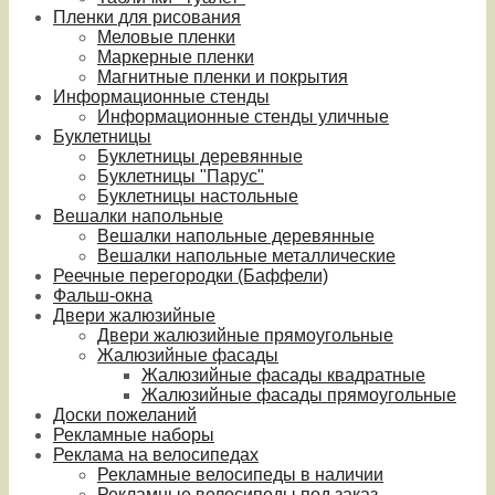
Пленки для рисования
Меловые пленки
Маркерные пленки
Магнитные пленки и покрытия
Информационные стенды
Информационные стенды уличные
Буклетницы
Буклетницы деревянные
Буклетницы "Парус"
Буклетницы настольные
Вешалки напольные
Вешалки напольные деревянные
Вешалки напольные металлические
Реечные перегородки (Баффели)
Фальш-окна
Двери жалюзийные
Двери жалюзийные прямоугольные
Жалюзийные фасады
Жалюзийные фасады квадратные
Жалюзийные фасады прямоугольные
Доски пожеланий
Рекламные наборы
Реклама на велосипедах
Рекламные велосипеды в наличии
Рекламные велосипеды под заказ