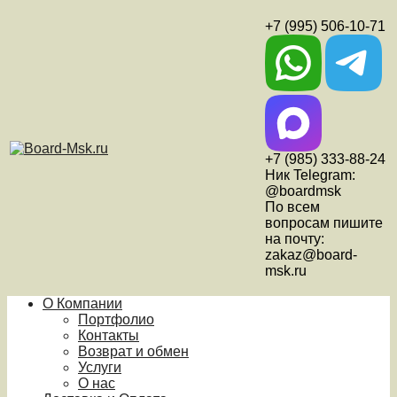
+7 (995) 506-10-71
+7 (985) 333-88-24
Ник Telegram:
@boardmsk
По всем
вопросам пишите
на почту:
zakaz@board-
msk.ru
О Компании
Портфолио
Контакты
Возврат и обмен
Услуги
О нас