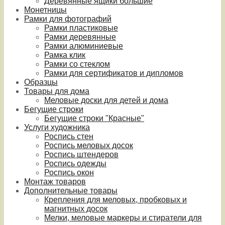
Деревянные ящики большие
Монетницы
Рамки для фотографий
Рамки пластиковые
Рамки деревянные
Рамки алюминиевые
Рамка клик
Рамки со стеклом
Рамки для сертификатов и дипломов
Образцы
Товары для дома
Меловые доски для детей и дома
Бегущие строки
Бегущие строки "Красные"
Услуги художника
Роспись стен
Роспись меловых досок
Роспись штендеров
Роспись одежды
Роспись окон
Монтаж товаров
Дополнительные товары
Крепления для меловых, пробковых и
магнитных досок
Мелки, меловые маркеры и стиратели для