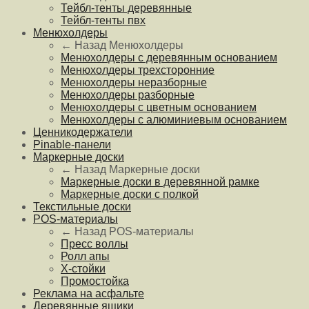
Тейбл-тенты деревянные
Тейбл-тенты пвх
Менюхолдеры
← Назад
Менюхолдеры
Менюхолдеры с деревянным основанием
Менюхолдеры трехсторонние
Менюхолдеры неразборные
Менюхолдеры разборные
Менюхолдеры с цветным основанием
Менюхолдеры с алюминиевым основанием
Ценникодержатели
Pinable-панели
Маркерные доски
← Назад
Маркерные доски
Маркерные доски в деревянной рамке
Маркерные доски с полкой
Текстильные доски
POS-материалы
← Назад
POS-материалы
Пресс воллы
Ролл апы
Х-стойки
Промостойка
Реклама на асфальте
Деревянные ящики