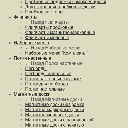
Пробковые подложки самоклеящиеся
Двухсторонние пробковые доски
Пробковые стены
Флипчарты
← Назад
Флипчарты
Флипчарты пробковые
Флипчарты магнитно-маркерные
Флипчарты меловые
Наборные меню
← Назад
Наборные меню
Наборные меню "Комплекты"
Полки настенные
← Назад
Полки настенные
Пегборды
Пегборды напольные
Полки настенные круглые
Полки для пегборда
Полки настольные
Магнитные доски
← Назад
Магнитные доски
Магнитные доски без рамки
Магнитно-маркерные доски
Магнитно-меловые доски
Магнитные доски с разлиновкой
Магнитные доски с печатью