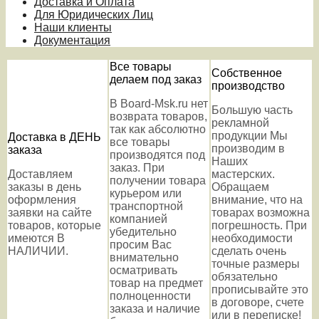
Доставка и Оплата
Для Юридических Лиц
Наши клиенты
Документация
Все товары
Собственное
делаем под заказ
производство
В Board-Msk.ru нет
Большую часть
возврата товаров,
рекламной
так как абсолютно
продукции Мы
Доставка в ДЕНЬ
все товары
производим в
заказа
производятся под
Наших
заказ. При
Доставляем
мастерских.
получении товара
заказы в день
Обращаем
курьером или
оформления
внимание, что на
транспортной
заявки на сайте
товарах возможна
компанией
товаров, которые
погрешность. При
убедительно
имеются В
необходимости
просим Вас
НАЛИЧИИ.
сделать очень
внимательно
точные размеры
осматривать
обязательно
товар на предмет
прописывайте это
полноценности
в договоре, счете
заказа и наличие
или в переписке!