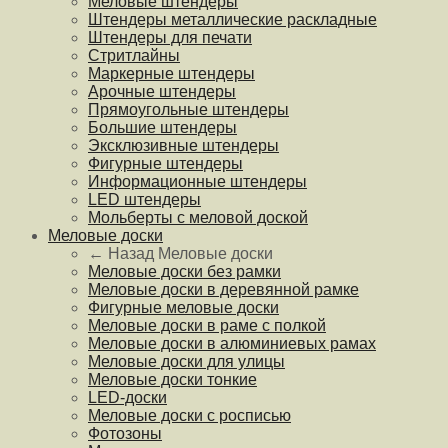
Меловые штендеры
Штендеры металлические раскладные
Штендеры для печати
Стритлайны
Маркерные штендеры
Арочные штендеры
Прямоугольные штендеры
Большие штендеры
Эксклюзивные штендеры
Фигурные штендеры
Информационные штендеры
LED штендеры
Мольберты с меловой доской
Меловые доски
← Назад
Меловые доски
Меловые доски без рамки
Меловые доски в деревянной рамке
Фигурные меловые доски
Меловые доски в раме с полкой
Меловые доски в алюминиевых рамах
Меловые доски для улицы
Меловые доски тонкие
LED-доски
Меловые доски с росписью
Фотозоны