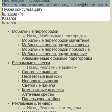
Ник Telegram: @boardmsk
По всем вопросам пишите на почту: zakaz@board-msk.ru
Нужна консультация?
Корзина
(
0
)
Каталог
Каталог
Мобильные перегородки
← Назад
Мобильные перегородки
Мобильные перегородки магнитные
Мобильные перегородки на колесах
Мобильные перегородки пробковые
Мобильные перегородки тканевые
Алюминиевые офисные перегородки
Рекламные вывески
← Назад
Рекламные вывески
Световые вывески
Несветовые вывески
Неоновые вывески
Световые панели
Композитные вывески
Аптечные кресты
Панель-кронштейны
Рекламные штендеры
← Назад
Рекламные штендеры