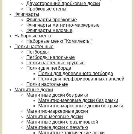
Двухсторонние пробковые доски
Пробковые стены
Флипчарты
Флипчарты пробковые
Флипчарты магнитно-маркерные
Флипчарты меловые
Наборные меню
Наборные меню "Комплекты"
Полки настенные
Пегборды
Пегборды напольные
Полки настенные круглые
Полки для пегборда
Полки для деревянного пегборда
Полки для перфорированных панелей
Полки настольные
Магнитные доски
Магнитные доски без рамки
Магнитно-меловые доски без рамки
Магнитно-маркерные доски без рамки
Магнитно-маркерные доски
Магнитно-меловые доски
Магнитные доски с разлиновкой
Магнитные доски с печатью
Магнитные тактические доски