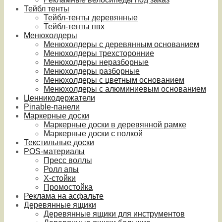
Тейбл тенты
Тейбл-тенты деревянные
Тейбл-тенты пвх
Менюхолдеры
Менюхолдеры с деревянным основанием
Менюхолдеры трехсторонние
Менюхолдеры неразборные
Менюхолдеры разборные
Менюхолдеры с цветным основанием
Менюхолдеры с алюминиевым основанием
Ценникодержатели
Pinable-панели
Маркерные доски
Маркерные доски в деревянной рамке
Маркерные доски с полкой
Текстильные доски
POS-материалы
Пресс воллы
Ролл апы
Х-стойки
Промостойка
Реклама на асфальте
Деревянные ящики
Деревянные ящики для инструментов