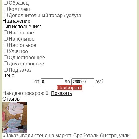
Образец
Комплект
Дополнительный товар / услуга
Назначение
Тип исполнения:
Настенное
Напольное
Настольное
Уличное
Одностороннее
Двухстороннее
Под заказ
Цена
от
до
руб.
Подобрать
Найдено товаров:
0
.
Показать
Отзывы
«Заказывали стенд на маркет. Сработали быстро, учли