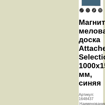
Магнит
мелов
доска
Attach
Selecti
1000x1
мм,
синяя
Артикул:
1648437
Наименовани