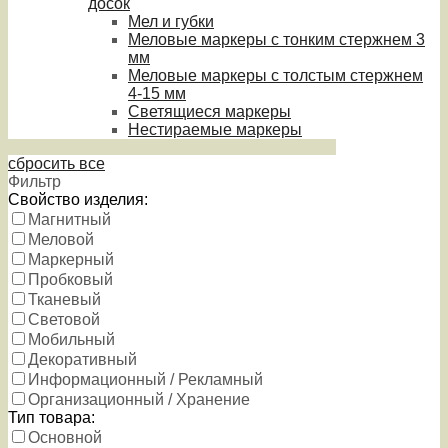
досок
Мел и губки
Меловые маркеры с тонким стержнем 3
мм
Меловые маркеры с толстым стержнем
4-15 мм
Светящиеся маркеры
Нестираемые маркеры
сбросить все
Фильтр
Свойство изделия:
Магнитный
Меловой
Маркерный
Пробковый
Тканевый
Световой
Мобильный
Декоративный
Информационный / Рекламный
Организационный / Хранение
Тип товара:
Основной