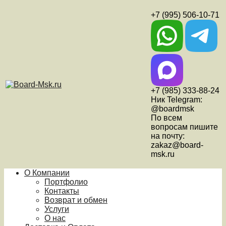
+7 (995) 506-10-71
+7 (985) 333-88-24
Ник Telegram:
@boardmsk
По всем
вопросам пишите
на почту:
zakaz@board-
msk.ru
О Компании
Портфолио
Контакты
Возврат и обмен
Услуги
О нас