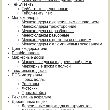
Тейбл тенты
Тейбл-тенты деревянные
Тейбл-тенты пвх
Менюхолдеры
Менюхолдеры с деревянным основанием
Менюхолдеры трехсторонние
Менюхолдеры неразборные
Менюхолдеры разборные
Менюхолдеры с цветным основанием
Менюхолдеры с алюминиевым основанием
Ценникодержатели
Pinable-панели
Маркерные доски
Маркерные доски в деревянной рамке
Маркерные доски с полкой
Текстильные доски
POS-материалы
Пресс воллы
Ролл апы
Х-стойки
Промостойка
Реклама на асфальте
Деревянные ящики
Деревянные ящики для инструментов