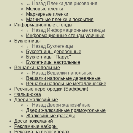
← Назад
Пленки для рисования
Меловые пленки
Маркерные пленки
Магнитные пленки и покрытия
Информационные стенды
← Назад
Информационные стенды
Информационные стенды уличные
Буклетницы
← Назад
Буклетницы
Буклетницы деревянные
Буклетницы "Парус"
Буклетницы настольные
Вешалки напольные
← Назад
Вешалки напольные
Вешалки напольные деревянные
Вешалки напольные металлические
Реечные перегородки (Баффели)
Фальш-окна
Двери жалюзийные
← Назад
Двери жалюзийные
Двери жалюзийные прямоугольные
Жалюзийные фасады
Доски пожеланий
Рекламные наборы
Реклама на велосипедах