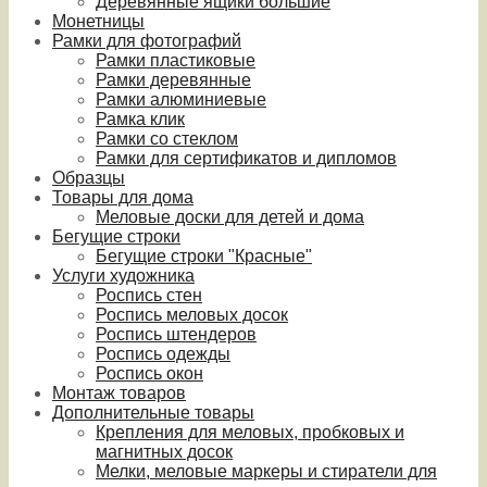
Деревянные ящики большие
Монетницы
Рамки для фотографий
Рамки пластиковые
Рамки деревянные
Рамки алюминиевые
Рамка клик
Рамки со стеклом
Рамки для сертификатов и дипломов
Образцы
Товары для дома
Меловые доски для детей и дома
Бегущие строки
Бегущие строки "Красные"
Услуги художника
Роспись стен
Роспись меловых досок
Роспись штендеров
Роспись одежды
Роспись окон
Монтаж товаров
Дополнительные товары
Крепления для меловых, пробковых и
магнитных досок
Мелки, меловые маркеры и стиратели для