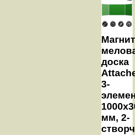
Магнит
мелов
доска
Attach
3-
элемен
1000x3
мм, 2-
створч