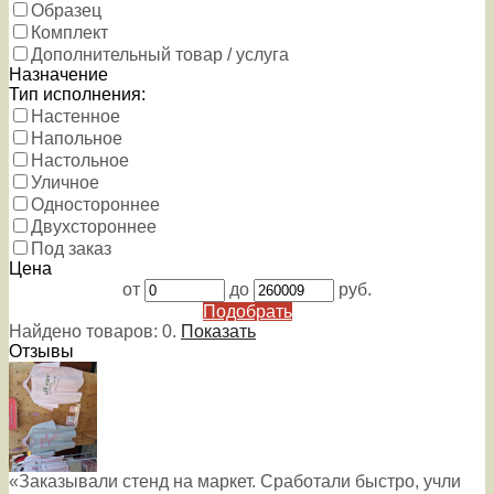
Образец
Комплект
Дополнительный товар / услуга
Назначение
Тип исполнения:
Настенное
Напольное
Настольное
Уличное
Одностороннее
Двухстороннее
Под заказ
Цена
от
до
руб.
Подобрать
Найдено товаров:
0
.
Показать
Отзывы
«Заказывали стенд на маркет. Сработали быстро, учли