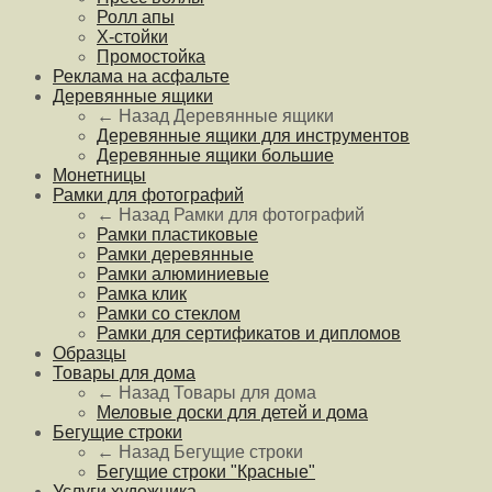
Ролл апы
Х-стойки
Промостойка
Реклама на асфальте
Деревянные ящики
← Назад
Деревянные ящики
Деревянные ящики для инструментов
Деревянные ящики большие
Монетницы
Рамки для фотографий
← Назад
Рамки для фотографий
Рамки пластиковые
Рамки деревянные
Рамки алюминиевые
Рамка клик
Рамки со стеклом
Рамки для сертификатов и дипломов
Образцы
Товары для дома
← Назад
Товары для дома
Меловые доски для детей и дома
Бегущие строки
← Назад
Бегущие строки
Бегущие строки "Красные"
Услуги художника