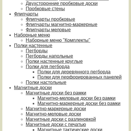
Двухсторонние пробковые доски
Пробковые стены
Флипчарты
Флипчарты пробковые
Флипчарты магнитно-маркерные
Флипчарты меловые
Наборные меню
Наборные меню "Комплекты"
Полки настенные
Пегборды
Пегборды напольные
Полки настенные круглые
Полки для пегборда
Полки для деревянного пегборда
Полки для перфорированных панелей
Полки настольные
Магнитные доски
Магнитные доски без рамки
Магнитно-меловые доски без рамки
Магнитно-маркерные доски без рамки
Магнитно-маркерные доски
Магнитно-меловые доски
Магнитные доски с разлиновкой
Магнитные доски с печатью
Магнитные тактические доски