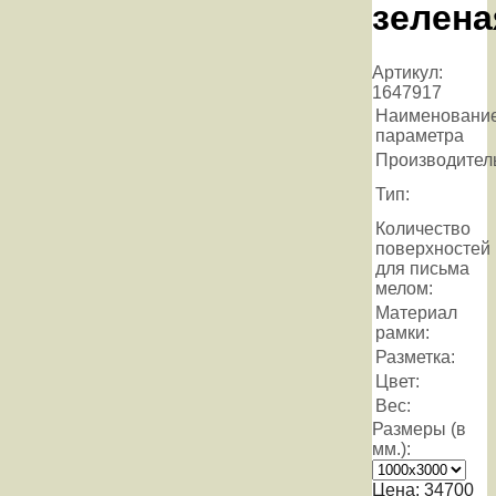
зелена
Артикул:
1647917
Наименовани
параметра
Производител
Тип:
Количество
поверхностей
для письма
мелом:
Материал
рамки:
Разметка:
Цвет:
Вес:
Размеры (в
мм.):
Цена:
34700