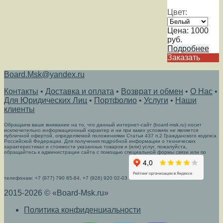
Цвет:
Цена:
1000
руб.
Подробнее
Заказать
Board.Msk@yandex.ru
Контакты
•
Доставка и оплата
•
Возврат и обмен
•
О Нас
•
Для Юридических Лиц
•
Портфолио
•
Услуги
•
Наши
клиенты
Обращаем ваше внимание на то, что данный интернет-сайт (board-msk.ru) носит
исключительно информационный характер и ни при каких условиях не является
публичной офертой, определяемой положениями Статьи 437 п.2 Гражданского кодекса
Российской Федерации. Для получения подробной информации о технических
характеристиках и стоимости указанных товаров и (или) услуг, пожалуйста,
обращайтесь к администрации сайта с помощью специальной формы связи или по
телефонам: +7 (977) 790 85-84, +7 (926) 920 02-03
2015-2026 © «Board-Msk.ru»
Политика конфиденциальности