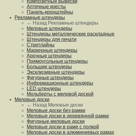
Композитные вывески
Аптечные кресты
Панель-кронштейны
Рекламные штендеры
← Назад
Рекламные штендеры
Меловые штендеры
Штендеры металлические раскладные
Штендеры для печати
Стритлайны
Маркерные штендеры
Арочные штендеры
Прямоугольные штендеры
Большие штендеры
Эксклюзивные штендеры
Фигурные штендеры
Информационные штендеры
LED штендеры
Мольберты с меловой доской
Меловые доски
← Назад
Меловые доски
Меловые доски без рамки
Меловые доски в деревянной рамке
Фигурные меловые доски
Меловые доски в раме с полкой
Меловые доски в алюминиевых рамах