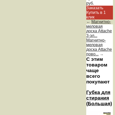
руб.
Заказать
Купить в 1
клик
←
Магнитно-
меловая
доска Attache
3-эл...
Магнитно-
меловая
доска Attache
пово...
→
С этим
товаром
чаще
всего
покупают
Губка для
стирания
(Большая)