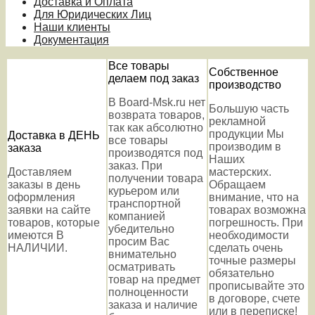
Доставка и Оплата
Для Юридических Лиц
Наши клиенты
Документация
Все товары
Собственное
делаем под заказ
производство
В Board-Msk.ru нет
Большую часть
возврата товаров,
рекламной
так как абсолютно
продукции Мы
Доставка в ДЕНЬ
все товары
производим в
заказа
производятся под
Наших
заказ. При
Доставляем
мастерских.
получении товара
заказы в день
Обращаем
курьером или
оформления
внимание, что на
транспортной
заявки на сайте
товарах возможна
компанией
товаров, которые
погрешность. При
убедительно
имеются В
необходимости
просим Вас
НАЛИЧИИ.
сделать очень
внимательно
точные размеры
осматривать
обязательно
товар на предмет
прописывайте это
полноценности
в договоре, счете
заказа и наличие
или в переписке!