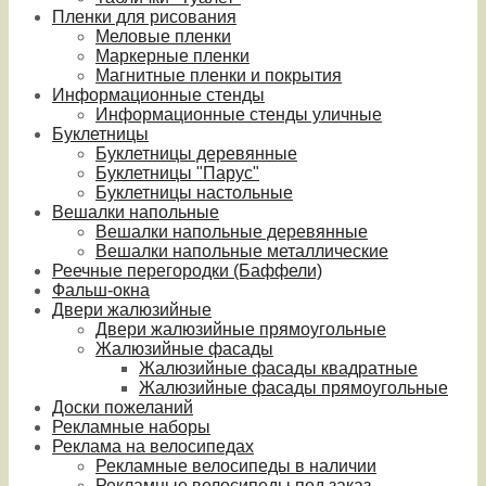
Пленки для рисования
Меловые пленки
Маркерные пленки
Магнитные пленки и покрытия
Информационные стенды
Информационные стенды уличные
Буклетницы
Буклетницы деревянные
Буклетницы "Парус"
Буклетницы настольные
Вешалки напольные
Вешалки напольные деревянные
Вешалки напольные металлические
Реечные перегородки (Баффели)
Фальш-окна
Двери жалюзийные
Двери жалюзийные прямоугольные
Жалюзийные фасады
Жалюзийные фасады квадратные
Жалюзийные фасады прямоугольные
Доски пожеланий
Рекламные наборы
Реклама на велосипедах
Рекламные велосипеды в наличии
Рекламные велосипеды под заказ