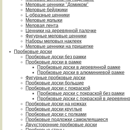
Меловые ценники "Домиком"
Меловые бейджики
L-образные ценники
Меловые ярлыки
Меловая лента
Ценники на деревянной палочке
Фигурные меловые ценники
Наборы меловых наклеек
Меловые ценники на прищепке
Пробковые доски
Пробковые доски без рамки
Пробковые доски в рамке
Пробковые доски в деревянной рамке
Пробковые доски в алюминиевой рамке
Фигурные пробковые доски
Пробковые доски большие
Пробковые доски с покраской
Пробковые доски с покраской без рамки
Пробковые доски с покраской в деревянн
Пробковые доски на ножках
Пробковые доски круглые
Пробковые доски с полками
Пробковые подложки самоклеящиеся
Двухсторонние пробковые доски
Пробковые стены