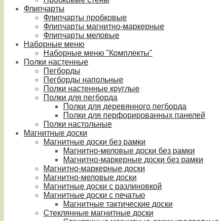
Флипчарты
Флипчарты пробковые
Флипчарты магнитно-маркерные
Флипчарты меловые
Наборные меню
Наборные меню "Комплекты"
Полки настенные
Пегборды
Пегборды напольные
Полки настенные круглые
Полки для пегборда
Полки для деревянного пегборда
Полки для перфорированных панелей
Полки настольные
Магнитные доски
Магнитные доски без рамки
Магнитно-меловые доски без рамки
Магнитно-маркерные доски без рамки
Магнитно-маркерные доски
Магнитно-меловые доски
Магнитные доски с разлиновкой
Магнитные доски с печатью
Магнитные тактические доски
Стеклянные магнитные доски