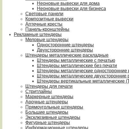
Неоновые вывески для дома
Неоновые вывески для бизнеса
Световые панели
Композитные вывески
Аптечные кресты
Панель-кронштейны
Рекламные штендеры
Меловые штендеры
Односторонние штендеры
Двухсторонние штендеры
Штендеры металлические раскладные
Штендеры металлические с печатью
Штендеры металлические без печати
Штендеры металлические односторонние
Штендеры металлические двухсторонние 
Штендеры вертикальные металлические (T
Штендеры для печати
Стритлайны
Маркерные штендеры
Арочные штендеры
Прямоугольные штендеры
Большие штендеры
Эксклюзивные штендеры
Фигурные штендеры
Информационные штендеры