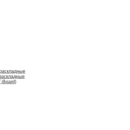
 раскладные
раскладные
-Board)