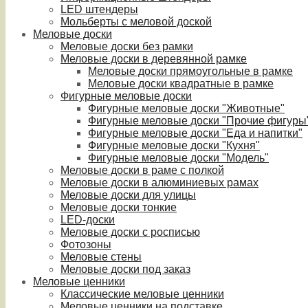
LED штендеры
Мольберты с меловой доской
Меловые доски
Меловые доски без рамки
Меловые доски в деревянной рамке
Меловые доски прямоугольные в рамке
Меловые доски квадратные в рамке
Фигурные меловые доски
Фигурные меловые доски "Животные"
Фигурные меловые доски "Прочие фигуры
Фигурные меловые доски "Еда и напитки"
Фигурные меловые доски "Кухня"
Фигурные меловые доски "Модель"
Меловые доски в раме с полкой
Меловые доски в алюминиевых рамах
Меловые доски для улицы
Меловые доски тонкие
LED-доски
Меловые доски с росписью
Фотозоны
Меловые стены
Меловые доски под заказ
Меловые ценники
Классические меловые ценники
Меловые ценники на подставке