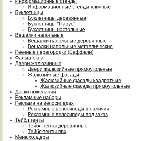
Информационные стенды
Информационные стенды уличные
Буклетницы
Буклетницы деревянные
Буклетницы "Парус"
Буклетницы настольные
Вешалки напольные
Вешалки напольные деревянные
Вешалки напольные металлические
Реечные перегородки (Баффели)
Фальш-окна
Двери жалюзийные
Двери жалюзийные прямоугольные
Жалюзийные фасады
Жалюзийные фасады квадратные
Жалюзийные фасады прямоугольные
Доски пожеланий
Рекламные наборы
Реклама на велосипедах
Рекламные велосипеды в наличии
Рекламные велосипеды под заказ
Тейбл тенты
Тейбл-тенты деревянные
Тейбл-тенты пвх
Менюхолдеры