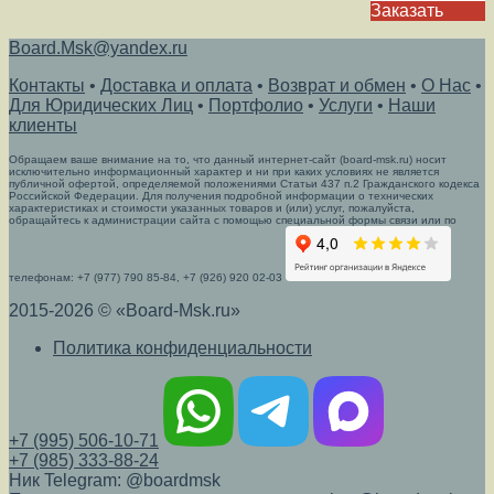
Заказать
Board.Msk@yandex.ru
Контакты
•
Доставка и оплата
•
Возврат и обмен
•
О Нас
•
Для Юридических Лиц
•
Портфолио
•
Услуги
•
Наши
клиенты
Обращаем ваше внимание на то, что данный интернет-сайт (board-msk.ru) носит
исключительно информационный характер и ни при каких условиях не является
публичной офертой, определяемой положениями Статьи 437 п.2 Гражданского кодекса
Российской Федерации. Для получения подробной информации о технических
характеристиках и стоимости указанных товаров и (или) услуг, пожалуйста,
обращайтесь к администрации сайта с помощью специальной формы связи или по
телефонам: +7 (977) 790 85-84, +7 (926) 920 02-03
2015-2026 © «Board-Msk.ru»
Политика конфиденциальности
+7 (995) 506-10-71
+7 (985) 333-88-24
Ник Telegram: @boardmsk