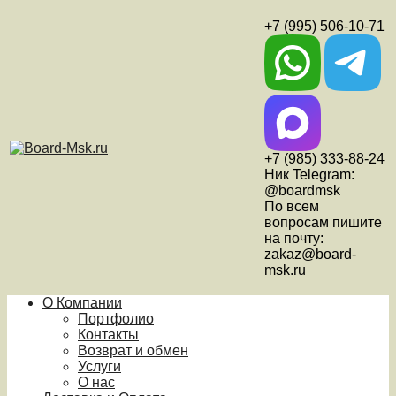
+7 (995) 506-10-71
+7 (985) 333-88-24
Ник Telegram:
@boardmsk
По всем
вопросам пишите
на почту:
zakaz@board-
msk.ru
О Компании
Портфолио
Контакты
Возврат и обмен
Услуги
О нас