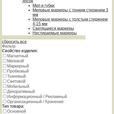
досок
Мел и губки
Меловые маркеры с тонким стержнем 3
мм
Меловые маркеры с толстым стержнем
4-15 мм
Светящиеся маркеры
Нестираемые маркеры
сбросить все
Фильтр
Свойство изделия:
Магнитный
Меловой
Маркерный
Пробковый
Тканевый
Световой
Мобильный
Декоративный
Информационный / Рекламный
Организационный / Хранение
Тип товара:
Основной