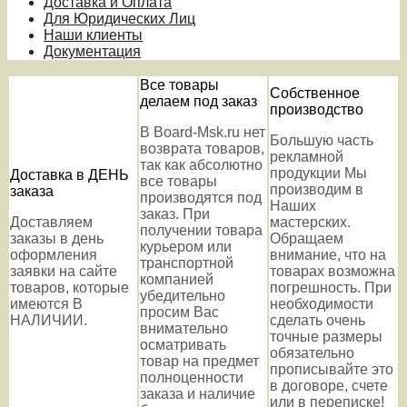
Доставка и Оплата
Для Юридических Лиц
Наши клиенты
Документация
Все товары
Собственное
делаем под заказ
производство
В Board-Msk.ru нет
Большую часть
возврата товаров,
рекламной
так как абсолютно
продукции Мы
Доставка в ДЕНЬ
все товары
производим в
заказа
производятся под
Наших
заказ. При
Доставляем
мастерских.
получении товара
заказы в день
Обращаем
курьером или
оформления
внимание, что на
транспортной
заявки на сайте
товарах возможна
компанией
товаров, которые
погрешность. При
убедительно
имеются В
необходимости
просим Вас
НАЛИЧИИ.
сделать очень
внимательно
точные размеры
осматривать
обязательно
товар на предмет
прописывайте это
полноценности
в договоре, счете
заказа и наличие
или в переписке!