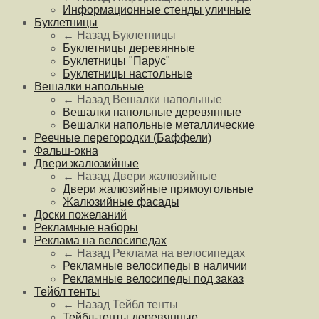
Информационные стенды уличные
Буклетницы
← Назад
Буклетницы
Буклетницы деревянные
Буклетницы "Парус"
Буклетницы настольные
Вешалки напольные
← Назад
Вешалки напольные
Вешалки напольные деревянные
Вешалки напольные металлические
Реечные перегородки (Баффели)
Фальш-окна
Двери жалюзийные
← Назад
Двери жалюзийные
Двери жалюзийные прямоугольные
Жалюзийные фасады
Доски пожеланий
Рекламные наборы
Реклама на велосипедах
← Назад
Реклама на велосипедах
Рекламные велосипеды в наличии
Рекламные велосипеды под заказ
Тейбл тенты
← Назад
Тейбл тенты
Тейбл-тенты деревянные