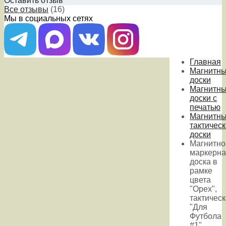
Оставить отзыв
Все отзывы
(16)
Мы в социальных сетях
Главная
Магнитн
доски
Магнитн
доски с
печатью
Магнитн
тактичес
доски
Магнитно
маркерна
доска в
рамке
цвета
"Орех",
тактичес
"Для
Футбола
#1",