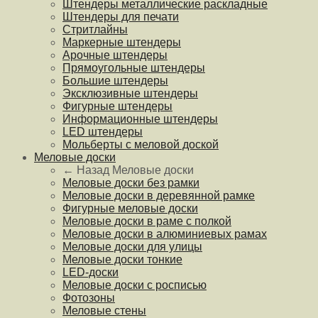
Штендеры металлические раскладные
Штендеры для печати
Стритлайны
Маркерные штендеры
Арочные штендеры
Прямоугольные штендеры
Большие штендеры
Эксклюзивные штендеры
Фигурные штендеры
Информационные штендеры
LED штендеры
Мольберты с меловой доской
Меловые доски
← Назад
Меловые доски
Меловые доски без рамки
Меловые доски в деревянной рамке
Фигурные меловые доски
Меловые доски в раме с полкой
Меловые доски в алюминиевых рамах
Меловые доски для улицы
Меловые доски тонкие
LED-доски
Меловые доски с росписью
Фотозоны
Меловые стены