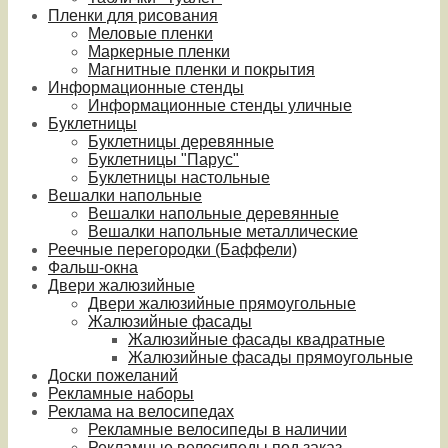
Пленки для рисования
Меловые пленки
Маркерные пленки
Магнитные пленки и покрытия
Информационные стенды
Информационные стенды уличные
Буклетницы
Буклетницы деревянные
Буклетницы "Парус"
Буклетницы настольные
Вешалки напольные
Вешалки напольные деревянные
Вешалки напольные металлические
Реечные перегородки (Баффели)
Фальш-окна
Двери жалюзийные
Двери жалюзийные прямоугольные
Жалюзийные фасады
Жалюзийные фасады квадратные
Жалюзийные фасады прямоугольные
Доски пожеланий
Рекламные наборы
Реклама на велосипедах
Рекламные велосипеды в наличии
Рекламные велосипеды под заказ