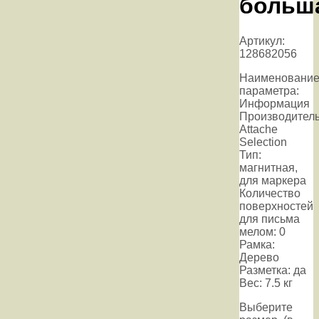
больш
Артикул:
128682056
Наименовани
параметра:
Информация
Производитель
Attache
Selection
Тип:
магнитная,
для маркера
Количество
поверхностей
для письма
мелом: 0
Рамка:
Дерево
Разметка: да
Вес: 7.5 кг
Выберите