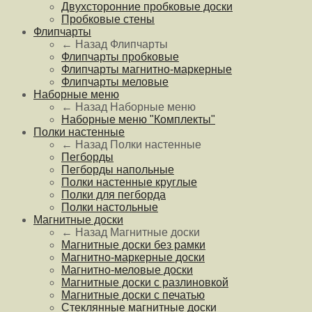
Двухсторонние пробковые доски
Пробковые стены
Флипчарты
← Назад
Флипчарты
Флипчарты пробковые
Флипчарты магнитно-маркерные
Флипчарты меловые
Наборные меню
← Назад
Наборные меню
Наборные меню "Комплекты"
Полки настенные
← Назад
Полки настенные
Пегборды
Пегборды напольные
Полки настенные круглые
Полки для пегборда
Полки настольные
Магнитные доски
← Назад
Магнитные доски
Магнитные доски без рамки
Магнитно-маркерные доски
Магнитно-меловые доски
Магнитные доски с разлиновкой
Магнитные доски с печатью
Стеклянные магнитные доски