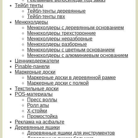
Тейбл тенты
Тейбл-тенты деревянные
Тейбл-тенты пвх
Менюхолдеры
Менюхолдеры с деревянным основанием
Менюхолдеры трехсторонние
Менюхолдеры неразборные
Менюхолдеры разборные
Менюхолдеры с цветным основанием
Менюхолдеры с алюминиевым основанием
Ценникодержатели
Pinable-панели
Маркерные доски
Маркерные доски в деревянной рамке
Маркерные доски с полкой
Текстильные доски
POS-материалы
Пресс воллы
Ролл апы
Х-стойки
Промостойка
Реклама на асфальте
Деревянные ящики
Деревянные ящики для инструментов