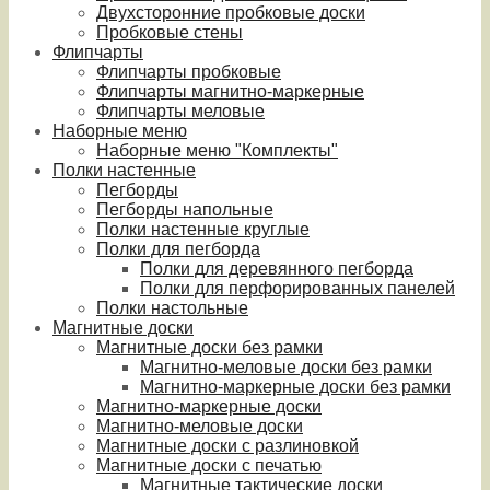
Двухсторонние пробковые доски
Пробковые стены
Флипчарты
Флипчарты пробковые
Флипчарты магнитно-маркерные
Флипчарты меловые
Наборные меню
Наборные меню "Комплекты"
Полки настенные
Пегборды
Пегборды напольные
Полки настенные круглые
Полки для пегборда
Полки для деревянного пегборда
Полки для перфорированных панелей
Полки настольные
Магнитные доски
Магнитные доски без рамки
Магнитно-меловые доски без рамки
Магнитно-маркерные доски без рамки
Магнитно-маркерные доски
Магнитно-меловые доски
Магнитные доски с разлиновкой
Магнитные доски с печатью
Магнитные тактические доски