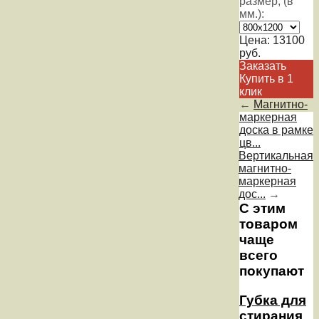
размер, (в
мм.):
Цена:
13100
руб.
Заказать
Купить в 1
клик
←
Магнитно-
маркерная
доска в рамке
цв...
Вертикальная
магнитно-
маркерная
дос...
→
С этим
товаром
чаще
всего
покупают
Губка для
стирания