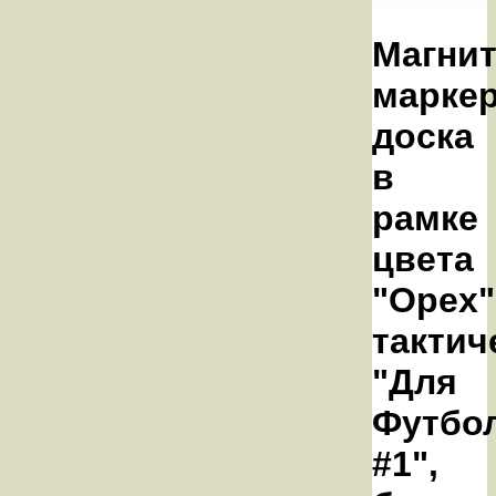
Магнит
марке
доска
в
рамке
цвета
"Орех"
тактич
"Для
Футбо
#1",