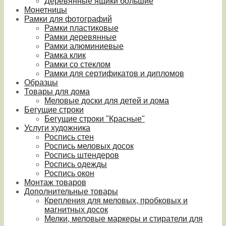
Деревянные ящики большие
Монетницы
Рамки для фотографий
Рамки пластиковые
Рамки деревянные
Рамки алюминиевые
Рамка клик
Рамки со стеклом
Рамки для сертификатов и дипломов
Образцы
Товары для дома
Меловые доски для детей и дома
Бегущие строки
Бегущие строки "Красные"
Услуги художника
Роспись стен
Роспись меловых досок
Роспись штендеров
Роспись одежды
Роспись окон
Монтаж товаров
Дополнительные товары
Крепления для меловых, пробковых и
магнитных досок
Мелки, меловые маркеры и стиратели для