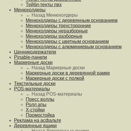
Тейбл-тенты пвх
Менюхолдеры
← Назад
Менюхолдеры
Менюхолдеры с деревянным основанием
Менюхолдеры трехсторонние
Менюхолдеры неразборные
Менюхолдеры разборные
Менюхолдеры с цветным основанием
Менюхолдеры с алюминиевым основанием
Ценникодержатели
Pinable-панели
Маркерные доски
← Назад
Маркерные доски
Маркерные доски в деревянной рамке
Маркерные доски с полкой
Текстильные доски
POS-материалы
← Назад
POS-материалы
Пресс воллы
Ролл апы
Х-стойки
Промостойка
Реклама на асфальте
Деревянные ящики
← Назад
Деревянные ящики