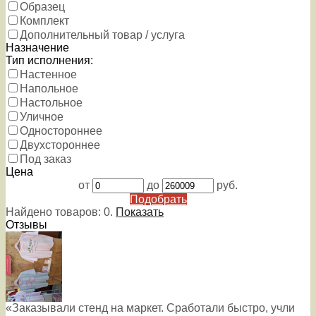
Образец
Комплект
Дополнительный товар / услуга
Назначение
Тип исполнения:
Настенное
Напольное
Настольное
Уличное
Одностороннее
Двухстороннее
Под заказ
Цена
от
до
руб.
Подобрать
Найдено товаров:
0
.
Показать
Отзывы
«Заказывали стенд на маркет. Сработали быстро, учли