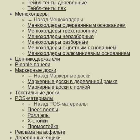
Тейбл-тенты деревянные
Тейбл-тенты пвх
Менюхолдеры
← Назад
Менюхолдеры
Менюхолдеры с деревянным основанием
Менюхолдеры трехсторонние
Менюхолдеры неразборные
Менюхолдеры разборные
Менюхолдеры с цветным основанием
Менюхолдеры с алюминиевым основанием
Ценникодержатели
Pinable-панели
Маркерные доски
← Назад
Маркерные доски
Маркерные доски в деревянной рамке
Маркерные доски с полкой
Текстильные доски
POS-материалы
← Назад
POS-материалы
Пресс воллы
Ролл апы
Х-стойки
Промостойка
Реклама на асфальте
Деревянные ящики