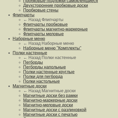
Пробковые подложки самоклеящиеся
Двухсторонние пробковые доски
Пробковые стены
Флипчарты
← Назад
Флипчарты
Флипчарты пробковые
Флипчарты магнитно-маркерные
Флипчарты меловые
Наборные меню
← Назад
Наборные меню
Наборные меню "Комплекты"
Полки настенные
← Назад
Полки настенные
Пегборды
Пегборды напольные
Полки настенные круглые
Полки для пегборда
Полки настольные
Магнитные доски
← Назад
Магнитные доски
Магнитные доски без рамки
Магнитно-маркерные доски
Магнитно-меловые доски
Магнитные доски с разлиновкой
Магнитные доски с печатью