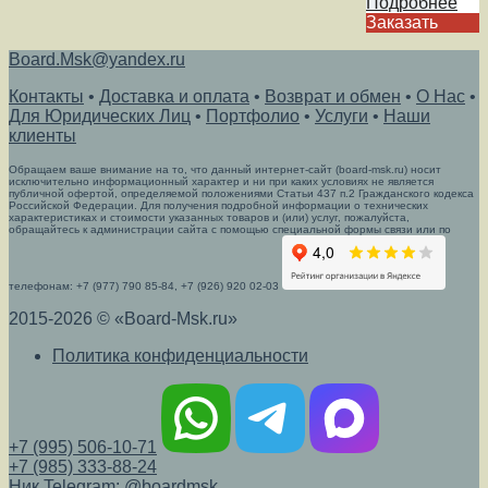
Подробнее
Заказать
Board.Msk@yandex.ru
Контакты
•
Доставка и оплата
•
Возврат и обмен
•
О Нас
•
Для Юридических Лиц
•
Портфолио
•
Услуги
•
Наши
клиенты
Обращаем ваше внимание на то, что данный интернет-сайт (board-msk.ru) носит
исключительно информационный характер и ни при каких условиях не является
публичной офертой, определяемой положениями Статьи 437 п.2 Гражданского кодекса
Российской Федерации. Для получения подробной информации о технических
характеристиках и стоимости указанных товаров и (или) услуг, пожалуйста,
обращайтесь к администрации сайта с помощью специальной формы связи или по
телефонам: +7 (977) 790 85-84, +7 (926) 920 02-03
2015-2026 © «Board-Msk.ru»
Политика конфиденциальности
+7 (995) 506-10-71
+7 (985) 333-88-24
Ник Telegram: @boardmsk