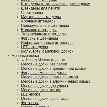
Штендеры металлические раскладные
Штендеры для печати
Стритлайны
Маркерные штендеры
Арочные штендеры
Прямоугольные штендеры
Большие штендеры
Эксклюзивные штендеры
Фигурные штендеры
Информационные штендеры
LED штендеры
Мольберты с меловой доской
Меловые доски
← Назад
Меловые доски
Меловые доски без рамки
Меловые доски в деревянной рамке
Фигурные меловые доски
Меловые доски в раме с полкой
Меловые доски в алюминиевых рамах
Меловые доски для улицы
Меловые доски тонкие
LED-доски
Меловые доски с росписью
Фотозоны