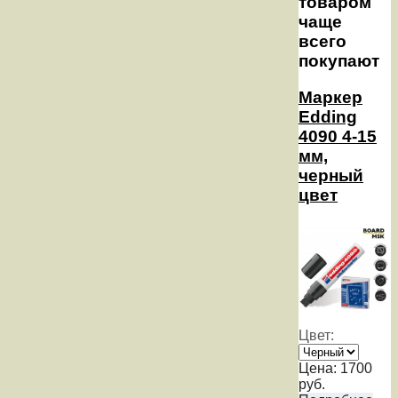
товаром
чаще
всего
покупают
Маркер
Edding
4090 4-15
мм,
черный
цвет
Цвет:
Цена:
1700
руб.