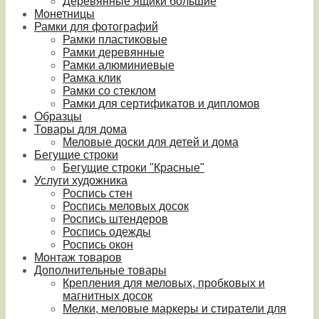
Деревянные ящики большие
Монетницы
Рамки для фотографий
Рамки пластиковые
Рамки деревянные
Рамки алюминиевые
Рамка клик
Рамки со стеклом
Рамки для сертификатов и дипломов
Образцы
Товары для дома
Меловые доски для детей и дома
Бегущие строки
Бегущие строки "Красные"
Услуги художника
Роспись стен
Роспись меловых досок
Роспись штендеров
Роспись одежды
Роспись окон
Монтаж товаров
Дополнительные товары
Крепления для меловых, пробковых и
магнитных досок
Мелки, меловые маркеры и стиратели для