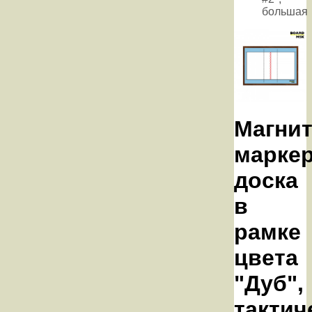
большая
Магнит
марке
доска
в
рамке
цвета
"Дуб",
тактич