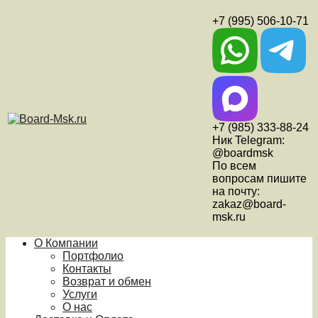
+7 (995) 506-10-71
+7 (985) 333-88-24
Ник Telegram:
@boardmsk
По всем
вопросам пишите
на почту:
zakaz@board-
msk.ru
О Компании
Портфолио
Контакты
Возврат и обмен
Услуги
О нас