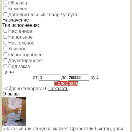
Образец
Комплект
Дополнительный товар / услуга
Назначение
Тип исполнения:
Настенное
Напольное
Настольное
Уличное
Одностороннее
Двухстороннее
Под заказ
Цена
от
до
руб.
Подобрать
Найдено товаров:
0
.
Показать
Отзывы
«Заказывали стенд на маркет. Сработали быстро, учли