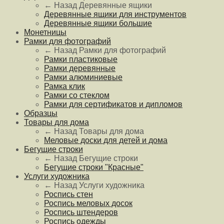
← Назад
Деревянные ящики
Деревянные ящики для инструментов
Деревянные ящики большие
Монетницы
Рамки для фотографий
← Назад
Рамки для фотографий
Рамки пластиковые
Рамки деревянные
Рамки алюминиевые
Рамка клик
Рамки со стеклом
Рамки для сертификатов и дипломов
Образцы
Товары для дома
← Назад
Товары для дома
Меловые доски для детей и дома
Бегущие строки
← Назад
Бегущие строки
Бегущие строки "Красные"
Услуги художника
← Назад
Услуги художника
Роспись стен
Роспись меловых досок
Роспись штендеров
Роспись одежды