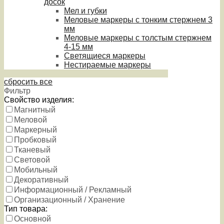
досок
Мел и губки
Меловые маркеры с тонким стержнем 3
мм
Меловые маркеры с толстым стержнем
4-15 мм
Светящиеся маркеры
Нестираемые маркеры
сбросить все
Фильтр
Свойство изделия:
Магнитный
Меловой
Маркерный
Пробковый
Тканевый
Световой
Мобильный
Декоративный
Информационный / Рекламный
Организационный / Хранение
Тип товара:
Основной