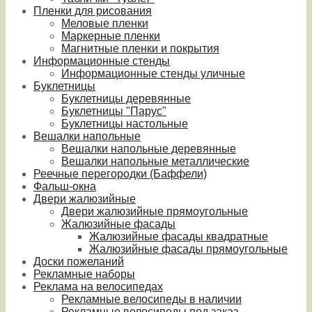
Пленки для рисования
Меловые пленки
Маркерные пленки
Магнитные пленки и покрытия
Информационные стенды
Информационные стенды уличные
Буклетницы
Буклетницы деревянные
Буклетницы "Парус"
Буклетницы настольные
Вешалки напольные
Вешалки напольные деревянные
Вешалки напольные металлические
Реечные перегородки (Баффели)
Фальш-окна
Двери жалюзийные
Двери жалюзийные прямоугольные
Жалюзийные фасады
Жалюзийные фасады квадратные
Жалюзийные фасады прямоугольные
Доски пожеланий
Рекламные наборы
Реклама на велосипедах
Рекламные велосипеды в наличии
Рекламные велосипеды под заказ