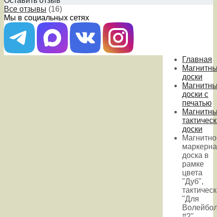
Оставить отзыв
Все отзывы
(16)
Мы в социальных сетях
Главная
Магнитн
доски
Магнитн
доски с
печатью
Магнитн
тактичес
доски
Магнитно
маркерна
доска в
рамке
цвета
"Дуб",
тактичес
"Для
Волейбо
#2",