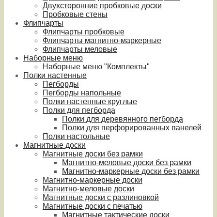
Двухсторонние пробковые доски
Пробковые стены
Флипчарты
Флипчарты пробковые
Флипчарты магнитно-маркерные
Флипчарты меловые
Наборные меню
Наборные меню "Комплекты"
Полки настенные
Пегборды
Пегборды напольные
Полки настенные круглые
Полки для пегборда
Полки для деревянного пегборда
Полки для перфорированных панелей
Полки настольные
Магнитные доски
Магнитные доски без рамки
Магнитно-меловые доски без рамки
Магнитно-маркерные доски без рамки
Магнитно-маркерные доски
Магнитно-меловые доски
Магнитные доски с разлиновкой
Магнитные доски с печатью
Магнитные тактические доски