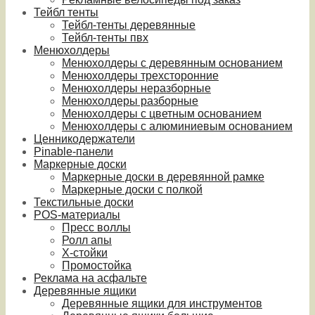
Тейбл тенты
Тейбл-тенты деревянные
Тейбл-тенты пвх
Менюхолдеры
Менюхолдеры с деревянным основанием
Менюхолдеры трехсторонние
Менюхолдеры неразборные
Менюхолдеры разборные
Менюхолдеры с цветным основанием
Менюхолдеры с алюминиевым основанием
Ценникодержатели
Pinable-панели
Маркерные доски
Маркерные доски в деревянной рамке
Маркерные доски с полкой
Текстильные доски
POS-материалы
Пресс воллы
Ролл апы
Х-стойки
Промостойка
Реклама на асфальте
Деревянные ящики
Деревянные ящики для инструментов