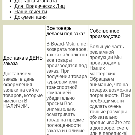
Доставка и Оплата
Для Юридических Лиц
Наши клиенты
Документация
Все товары
Собственное
делаем под заказ
производство
В Board-Msk.ru нет
Большую часть
возврата товаров,
рекламной
так как абсолютно
продукции Мы
Доставка в ДЕНЬ
все товары
производим в
заказа
производятся под
Наших
заказ. При
Доставляем
мастерских.
получении товара
заказы в день
Обращаем
курьером или
оформления
внимание, что на
транспортной
заявки на сайте
товарах возможна
компанией
товаров, которые
погрешность. При
убедительно
имеются В
необходимости
просим Вас
НАЛИЧИИ.
сделать очень
внимательно
точные размеры
осматривать
обязательно
товар на предмет
прописывайте это
полноценности
в договоре, счете
заказа и наличие
или в переписке!