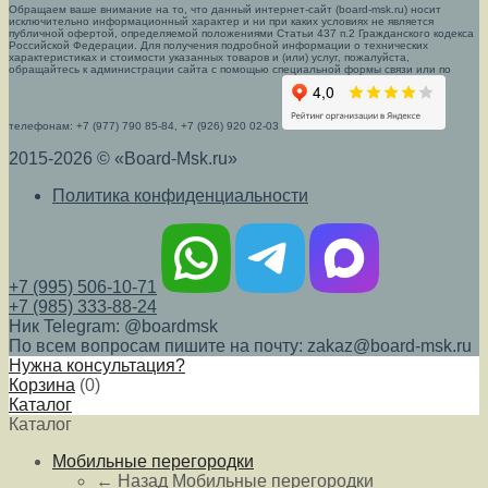
Обращаем ваше внимание на то, что данный интернет-сайт (board-msk.ru) носит
исключительно информационный характер и ни при каких условиях не является
публичной офертой, определяемой положениями Статьи 437 п.2 Гражданского кодекса
Российской Федерации. Для получения подробной информации о технических
характеристиках и стоимости указанных товаров и (или) услуг, пожалуйста,
обращайтесь к администрации сайта с помощью специальной формы связи или по
телефонам: +7 (977) 790 85-84, +7 (926) 920 02-03
2015-2026 © «Board-Msk.ru»
Политика конфиденциальности
+7 (995) 506-10-71
+7 (985) 333-88-24
Ник Telegram: @boardmsk
По всем вопросам пишите на почту: zakaz@board-msk.ru
Нужна консультация?
Корзина
(
0
)
Каталог
Каталог
Мобильные перегородки
← Назад
Мобильные перегородки