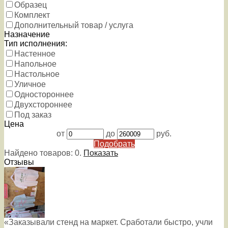
Образец
Комплект
Дополнительный товар / услуга
Назначение
Тип исполнения:
Настенное
Напольное
Настольное
Уличное
Одностороннее
Двухстороннее
Под заказ
Цена
от
до
руб.
Подобрать
Найдено товаров:
0
.
Показать
Отзывы
«Заказывали стенд на маркет. Сработали быстро, учли