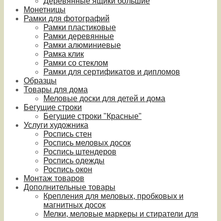
Деревянные ящики большие
Монетницы
Рамки для фотографий
Рамки пластиковые
Рамки деревянные
Рамки алюминиевые
Рамка клик
Рамки со стеклом
Рамки для сертификатов и дипломов
Образцы
Товары для дома
Меловые доски для детей и дома
Бегущие строки
Бегущие строки "Красные"
Услуги художника
Роспись стен
Роспись меловых досок
Роспись штендеров
Роспись одежды
Роспись окон
Монтаж товаров
Дополнительные товары
Крепления для меловых, пробковых и
магнитных досок
Мелки, меловые маркеры и стиратели для