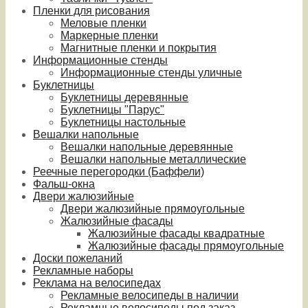
Пленки для рисования
Меловые пленки
Маркерные пленки
Магнитные пленки и покрытия
Информационные стенды
Информационные стенды уличные
Буклетницы
Буклетницы деревянные
Буклетницы "Парус"
Буклетницы настольные
Вешалки напольные
Вешалки напольные деревянные
Вешалки напольные металлические
Реечные перегородки (Баффели)
Фальш-окна
Двери жалюзийные
Двери жалюзийные прямоугольные
Жалюзийные фасады
Жалюзийные фасады квадратные
Жалюзийные фасады прямоугольные
Доски пожеланий
Рекламные наборы
Реклама на велосипедах
Рекламные велосипеды в наличии
Рекламные велосипеды под заказ