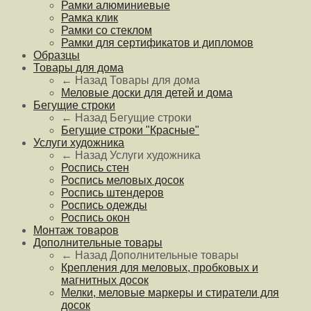
Рамки алюминиевые
Рамка клик
Рамки со стеклом
Рамки для сертификатов и дипломов
Образцы
Товары для дома
← Назад
Товары для дома
Меловые доски для детей и дома
Бегущие строки
← Назад
Бегущие строки
Бегущие строки "Красные"
Услуги художника
← Назад
Услуги художника
Роспись стен
Роспись меловых досок
Роспись штендеров
Роспись одежды
Роспись окон
Монтаж товаров
Дополнительные товары
← Назад
Дополнительные товары
Крепления для меловых, пробковых и
магнитных досок
Мелки, меловые маркеры и стиратели для
досок