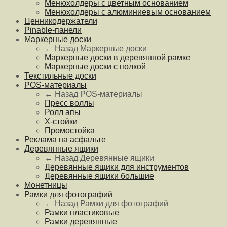
Менюхолдеры с цветным основанием
Менюхолдеры с алюминиевым основанием
Ценникодержатели
Pinable-панели
Маркерные доски
← Назад
Маркерные доски
Маркерные доски в деревянной рамке
Маркерные доски с полкой
Текстильные доски
POS-материалы
← Назад
POS-материалы
Пресс воллы
Ролл апы
Х-стойки
Промостойка
Реклама на асфальте
Деревянные ящики
← Назад
Деревянные ящики
Деревянные ящики для инструментов
Деревянные ящики большие
Монетницы
Рамки для фотографий
← Назад
Рамки для фотографий
Рамки пластиковые
Рамки деревянные