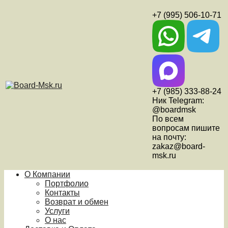
+7 (995) 506-10-71
+7 (985) 333-88-24
Ник Telegram:
@boardmsk
По всем
вопросам пишите
на почту:
zakaz@board-
msk.ru
О Компании
Портфолио
Контакты
Возврат и обмен
Услуги
О нас