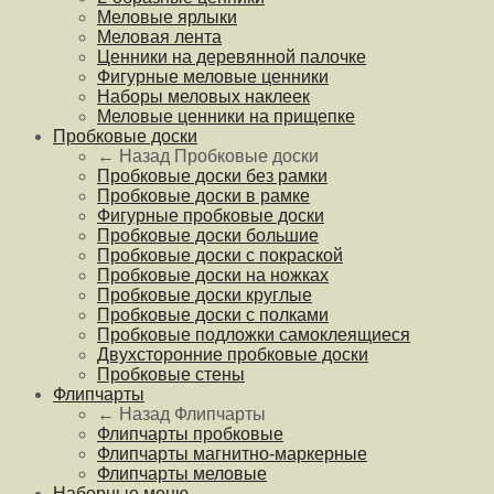
Меловые ярлыки
Меловая лента
Ценники на деревянной палочке
Фигурные меловые ценники
Наборы меловых наклеек
Меловые ценники на прищепке
Пробковые доски
← Назад
Пробковые доски
Пробковые доски без рамки
Пробковые доски в рамке
Фигурные пробковые доски
Пробковые доски большие
Пробковые доски с покраской
Пробковые доски на ножках
Пробковые доски круглые
Пробковые доски с полками
Пробковые подложки самоклеящиеся
Двухсторонние пробковые доски
Пробковые стены
Флипчарты
← Назад
Флипчарты
Флипчарты пробковые
Флипчарты магнитно-маркерные
Флипчарты меловые
Наборные меню