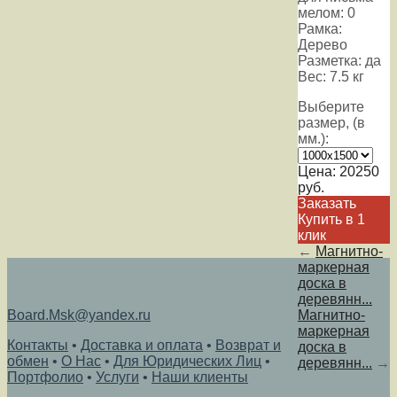
мелом: 0
Рамка:
Дерево
Разметка: да
Вес: 7.5 кг
Выберите
размер, (в
мм.):
Цена:
20250
руб.
Заказать
Купить в 1
клик
←
Магнитно-
маркерная
доска в
деревянн...
Board.Msk@yandex.ru
Магнитно-
маркерная
Контакты
•
Доставка и оплата
•
Возврат и
доска в
обмен
•
О Нас
•
Для Юридических Лиц
•
деревянн...
→
Портфолио
•
Услуги
•
Наши клиенты