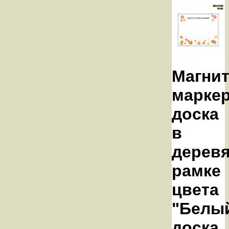
Магнит
марке
доска
в
дерев
рамке
цвета
"Белый
доска