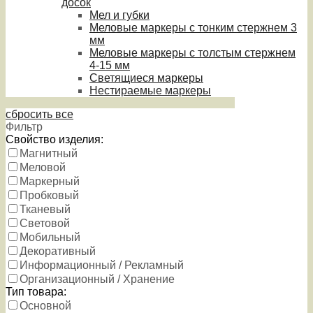
досок
Мел и губки
Меловые маркеры с тонким стержнем 3
мм
Меловые маркеры с толстым стержнем
4-15 мм
Светящиеся маркеры
Нестираемые маркеры
сбросить все
Фильтр
Свойство изделия:
Магнитный
Меловой
Маркерный
Пробковый
Тканевый
Световой
Мобильный
Декоративный
Информационный / Рекламный
Организационный / Хранение
Тип товара:
Основной