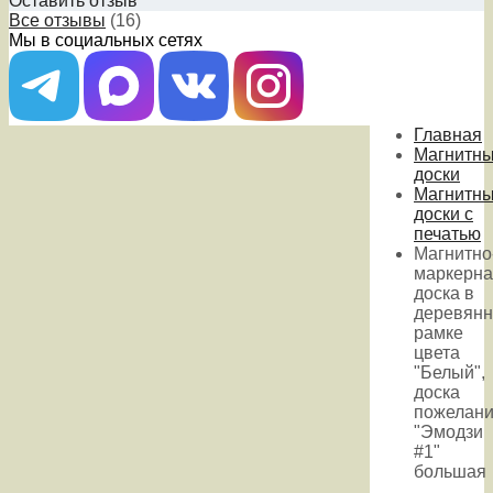
Оставить отзыв
Все отзывы
(16)
Мы в социальных сетях
Главная
Магнитн
доски
Магнитн
доски с
печатью
Магнитно
маркерна
доска в
деревянн
рамке
цвета
"Белый",
доска
пожелани
"Эмодзи
#1"
большая