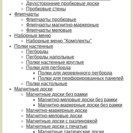
Двухсторонние пробковые доски
Пробковые стены
Флипчарты
Флипчарты пробковые
Флипчарты магнитно-маркерные
Флипчарты меловые
Наборные меню
Наборные меню "Комплекты"
Полки настенные
Пегборды
Пегборды напольные
Полки настенные круглые
Полки для пегборда
Полки для деревянного пегборда
Полки для перфорированных панелей
Полки настольные
Магнитные доски
Магнитные доски без рамки
Магнитно-меловые доски без рамки
Магнитно-маркерные доски без рамки
Магнитно-маркерные доски
Магнитно-меловые доски
Магнитные доски с разлиновкой
Магнитные доски с печатью
Магнитные тактические доски