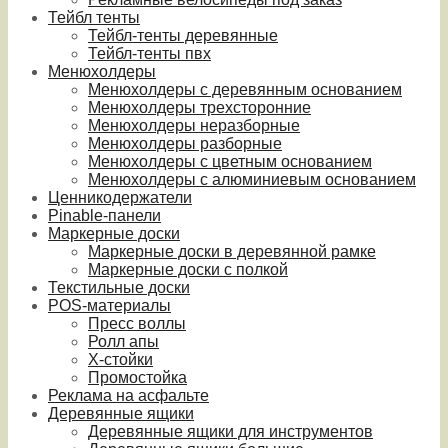
Тейбл тенты
Тейбл-тенты деревянные
Тейбл-тенты пвх
Менюхолдеры
Менюхолдеры с деревянным основанием
Менюхолдеры трехсторонние
Менюхолдеры неразборные
Менюхолдеры разборные
Менюхолдеры с цветным основанием
Менюхолдеры с алюминиевым основанием
Ценникодержатели
Pinable-панели
Маркерные доски
Маркерные доски в деревянной рамке
Маркерные доски с полкой
Текстильные доски
POS-материалы
Пресс воллы
Ролл апы
Х-стойки
Промостойка
Реклама на асфальте
Деревянные ящики
Деревянные ящики для инструментов