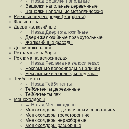
← Назад
Вешалки напольные
Вешалки напольные деревянные
Вешалки напольные металлические
Реечные перегородки (Баффели)
Фальш-окна
Двери жалюзийные
← Назад
Двери жалюзийные
Двери жалюзийные прямоугольные
Жалюзийные фасады
Доски пожеланий
Рекламные наборы
Реклама на велосипедах
← Назад
Реклама на велосипедах
Рекламные велосипеды в наличии
Рекламные велосипеды под заказ
Тейбл тенты
← Назад
Тейбл тенты
Тейбл-тенты деревянные
Тейбл-тенты пвх
Менюхолдеры
← Назад
Менюхолдеры
Менюхолдеры с деревянным основанием
Менюхолдеры трехсторонние
Менюхолдеры неразборные
Менюхолдеры разборные