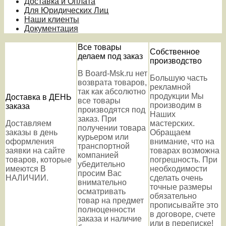
Доставка и Оплата
Для Юридических Лиц
Наши клиенты
Документация
Все товары
Собственное
делаем под заказ
производство
В Board-Msk.ru нет
Большую часть
возврата товаров,
рекламной
так как абсолютно
продукции Мы
Доставка в ДЕНЬ
все товары
производим в
заказа
производятся под
Наших
заказ. При
Доставляем
мастерских.
получении товара
заказы в день
Обращаем
курьером или
оформления
внимание, что на
транспортной
заявки на сайте
товарах возможна
компанией
товаров, которые
погрешность. При
убедительно
имеются В
необходимости
просим Вас
НАЛИЧИИ.
сделать очень
внимательно
точные размеры
осматривать
обязательно
товар на предмет
прописывайте это
полноценности
в договоре, счете
заказа и наличие
или в переписке!