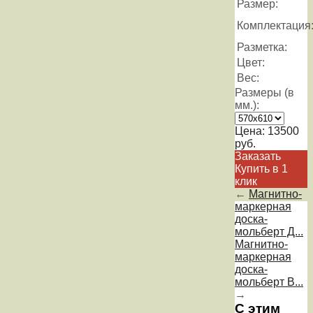
Размер:
Комплектация
Разметка:
Цвет:
Вес:
Размеры (в
мм.):
Цена:
13500
руб.
Заказать
Купить в 1
клик
←
Магнитно-
маркерная
доска-
мольберт Д...
Магнитно-
маркерная
доска-
мольберт B...
→
С этим