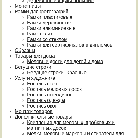
Деревянные ящики большие
Монетницы
Рамки для фотографий
Рамки пластиковые
Рамки деревянные
Рамки алюминиевые
Рамка клик
Рамки со стеклом
Рамки для сертификатов и дипломов
Образцы
Товары для дома
Меловые доски для детей и дома
Бегущие строки
Бегущие строки "Красные"
Услуги художника
Роспись стен
Роспись меловых досок
Роспись штендеров
Роспись одежды
Роспись окон
Монтаж товаров
Дополнительные товары
Крепления для меловых, пробковых и
магнитных досок
Мелки, меловые маркеры и стиратели для