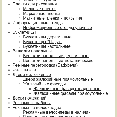
Пленки для рисования
Меловые пленки
Маркерные пленки
Магнитные пленки и покрытия
Информационные стенды
Информационные стенды уличные
Буклетницы
Буклетницы деревянные
Буклетницы "Парус"
Буклетницы настольные
Вешалки напольные
Вешалки напольные деревянные
Вешалки напольные металлические
Реечные перегородки (Баффели)
Фальш-окна
Двери жалюзийные
Двери жалюзийные прямоугольные
Жалюзийные фасады
Жалюзийные фасады квадратные
Жалюзийные фасады прямоугольные
Доски пожеланий
Рекламные наборы
Реклама на велосипедах
Рекламные велосипеды в наличии
Рекламные велосипеды под заказ