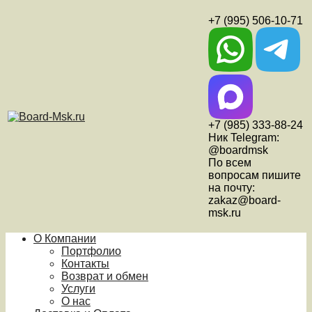
+7 (995) 506-10-71
+7 (985) 333-88-24
Ник Telegram:
@boardmsk
По всем
вопросам пишите
на почту:
zakaz@board-
msk.ru
О Компании
Портфолио
Контакты
Возврат и обмен
Услуги
О нас