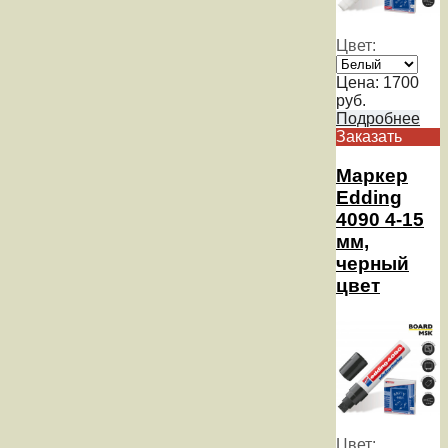
Цвет:
Цена:
1700
руб.
Подробнее
Заказать
Маркер
Edding
4090 4-15
мм,
черный
цвет
Цвет: