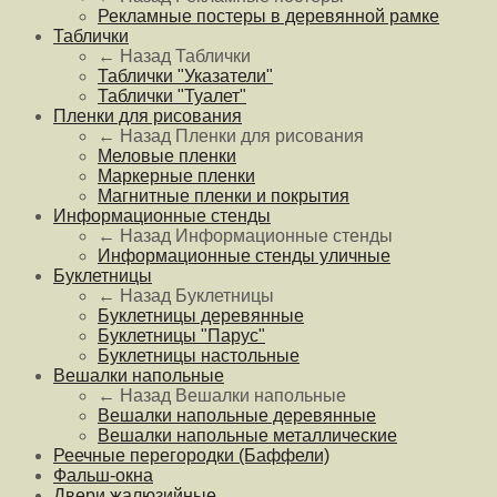
Рекламные постеры в деревянной рамке
Таблички
← Назад
Таблички
Таблички "Указатели"
Таблички "Туалет"
Пленки для рисования
← Назад
Пленки для рисования
Меловые пленки
Маркерные пленки
Магнитные пленки и покрытия
Информационные стенды
← Назад
Информационные стенды
Информационные стенды уличные
Буклетницы
← Назад
Буклетницы
Буклетницы деревянные
Буклетницы "Парус"
Буклетницы настольные
Вешалки напольные
← Назад
Вешалки напольные
Вешалки напольные деревянные
Вешалки напольные металлические
Реечные перегородки (Баффели)
Фальш-окна
Двери жалюзийные