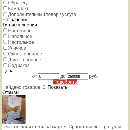
Образец
Комплект
Дополнительный товар / услуга
Назначение
Тип исполнения:
Настенное
Напольное
Настольное
Уличное
Одностороннее
Двухстороннее
Под заказ
Цена
от
до
руб.
Подобрать
Найдено товаров:
0
.
Показать
Отзывы
«Заказывали стенд на маркет. Сработали быстро, учли