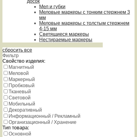
досок
Мел и губки
Меловые маркеры с тонким стержнем 3
мм
Меловые маркеры с толстым стержнем
4-15 мм
Светящиеся маркеры
Нестираемые маркеры
сбросить все
Фильтр
Свойство изделия:
Магнитный
Меловой
Маркерный
Пробковый
Тканевый
Световой
Мобильный
Декоративный
Информационный / Рекламный
Организационный / Хранение
Тип товара:
Основной