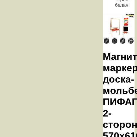
белая
Магнит
марке
доска-
мольб
ПИФАГ
2-
сторон
570х61