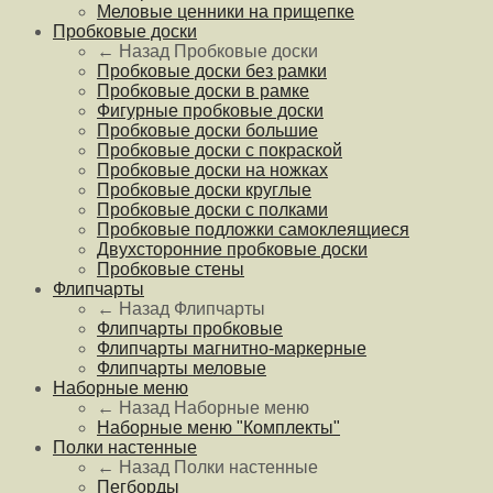
Меловые ценники на прищепке
Пробковые доски
← Назад
Пробковые доски
Пробковые доски без рамки
Пробковые доски в рамке
Фигурные пробковые доски
Пробковые доски большие
Пробковые доски с покраской
Пробковые доски на ножках
Пробковые доски круглые
Пробковые доски с полками
Пробковые подложки самоклеящиеся
Двухсторонние пробковые доски
Пробковые стены
Флипчарты
← Назад
Флипчарты
Флипчарты пробковые
Флипчарты магнитно-маркерные
Флипчарты меловые
Наборные меню
← Назад
Наборные меню
Наборные меню "Комплекты"
Полки настенные
← Назад
Полки настенные
Пегборды