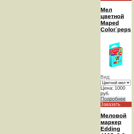
Мел
цветной
Maped
Color`peps
Вид:
Цена:
1000
руб.
Подробнее
Заказать
Меловой
маркер
Edding