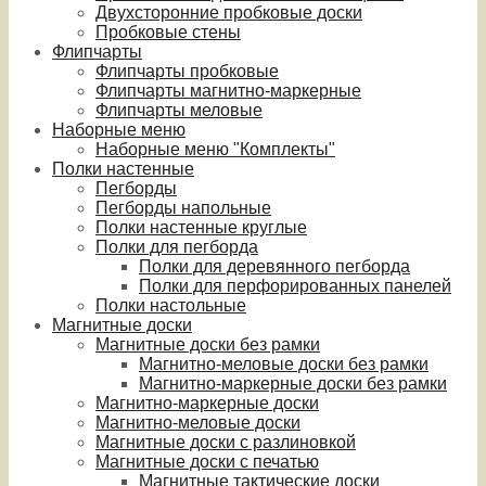
Двухсторонние пробковые доски
Пробковые стены
Флипчарты
Флипчарты пробковые
Флипчарты магнитно-маркерные
Флипчарты меловые
Наборные меню
Наборные меню "Комплекты"
Полки настенные
Пегборды
Пегборды напольные
Полки настенные круглые
Полки для пегборда
Полки для деревянного пегборда
Полки для перфорированных панелей
Полки настольные
Магнитные доски
Магнитные доски без рамки
Магнитно-меловые доски без рамки
Магнитно-маркерные доски без рамки
Магнитно-маркерные доски
Магнитно-меловые доски
Магнитные доски с разлиновкой
Магнитные доски с печатью
Магнитные тактические доски