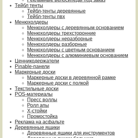
Тейбл тенты
Тейбл-тенты деревянные
Тейбл-тенты пвх
Менюхолдеры
Менюхолдеры с деревянным основанием
Менюхолдеры трехсторонние
Менюхолдеры неразборные
Менюхолдеры разборные
Менюхолдеры с цветным основанием
Менюхолдеры с алюминиевым основанием
Ценникодержатели
Pinable-панели
Маркерные доски
Маркерные доски в деревянной рамке
Маркерные доски с полкой
Текстильные доски
POS-материалы
Пресс воллы
Ролл апы
Х-стойки
Промостойка
Реклама на асфальте
Деревянные ящики
Деревянные ящики для инструментов