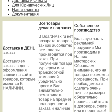
Доставка и Оплата
Для Юридических Лиц
Наши клиенты
Документация
Все товары
Собственное
делаем под заказ
производство
В Board-Msk.ru нет
Большую часть
возврата товаров,
рекламной
так как абсолютно
продукции Мы
Доставка в ДЕНЬ
все товары
производим в
заказа
производятся под
Наших
заказ. При
Доставляем
мастерских.
получении товара
заказы в день
Обращаем
курьером или
оформления
внимание, что на
транспортной
заявки на сайте
товарах возможна
компанией
товаров, которые
погрешность. При
убедительно
имеются В
необходимости
просим Вас
НАЛИЧИИ.
сделать очень
внимательно
точные размеры
осматривать
обязательно
товар на предмет
прописывайте это
полноценности
в договоре, счете
заказа и наличие
или в переписке!