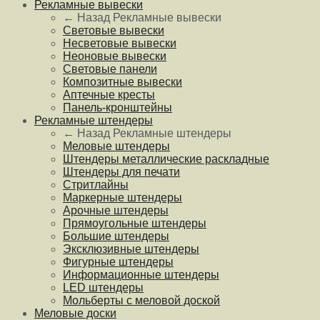
Рекламные вывески
← Назад
Рекламные вывески
Световые вывески
Несветовые вывески
Неоновые вывески
Световые панели
Композитные вывески
Аптечные кресты
Панель-кронштейны
Рекламные штендеры
← Назад
Рекламные штендеры
Меловые штендеры
Штендеры металлические раскладные
Штендеры для печати
Стритлайны
Маркерные штендеры
Арочные штендеры
Прямоугольные штендеры
Большие штендеры
Эксклюзивные штендеры
Фигурные штендеры
Информационные штендеры
LED штендеры
Мольберты с меловой доской
Меловые доски