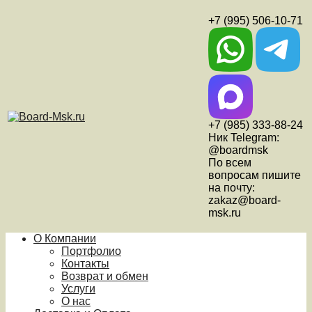
+7 (995) 506-10-71
+7 (985) 333-88-24
Ник Telegram:
@boardmsk
По всем
вопросам пишите
на почту:
zakaz@board-
msk.ru
О Компании
Портфолио
Контакты
Возврат и обмен
Услуги
О нас