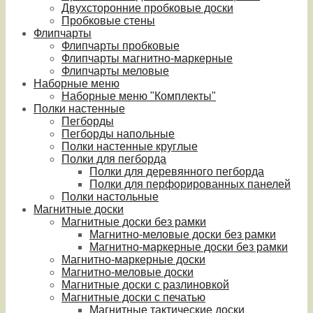
Двухсторонние пробковые доски
Пробковые стены
Флипчарты
Флипчарты пробковые
Флипчарты магнитно-маркерные
Флипчарты меловые
Наборные меню
Наборные меню "Комплекты"
Полки настенные
Пегборды
Пегборды напольные
Полки настенные круглые
Полки для пегборда
Полки для деревянного пегборда
Полки для перфорированных панелей
Полки настольные
Магнитные доски
Магнитные доски без рамки
Магнитно-меловые доски без рамки
Магнитно-маркерные доски без рамки
Магнитно-маркерные доски
Магнитно-меловые доски
Магнитные доски с разлиновкой
Магнитные доски с печатью
Магнитные тактические доски