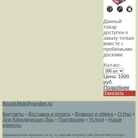
Данный
товар
доступен к
заказу только
вместе с
пробковыми
досками
Кол-во:
Цена:
1000
руб.
Подробнее
Заказать
Board.Msk@yandex.ru
Контакты
•
Доставка и оплата
•
Возврат и обмен
•
О Нас
•
Для Юридических Лиц
•
Портфолио
•
Услуги
•
Наши
клиенты
Обращаем ваше внимание на то, что данный интернет-сайт (board-msk.ru) носит