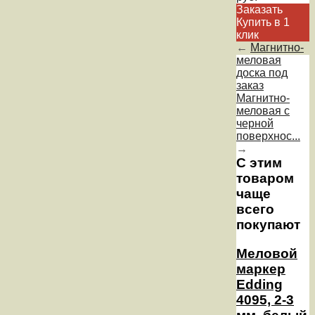
Заказать
Купить в 1
клик
←
Магнитно-
меловая
доска под
заказ
Магнитно-
меловая с
черной
поверхнос...
→
С этим
товаром
чаще
всего
покупают
Меловой
маркер
Edding
4095, 2-3