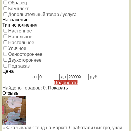
Образец
Комплект
Дополнительный товар / услуга
Назначение
Тип исполнения:
Настенное
Напольное
Настольное
Уличное
Одностороннее
Двухстороннее
Под заказ
Цена
от
до
руб.
Подобрать
Найдено товаров:
0
.
Показать
Отзывы
«Заказывали стенд на маркет. Сработали быстро, учли