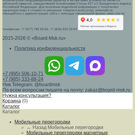
исключительно информационный характер и ни при каких условиях не является
публичной офертой, определяемой положениями Статьи 437 п.2 Гражданского кодекса
Российской Федерации. Для получения подробной информации о технических
характеристиках и стоимости указанных товаров и (или) услуг, пожалуйста,
обращайтесь к администрации сайта с помощью специальной формы связи или по
телефонам: +7 (977) 790 85-84, +7 (926) 920 02-03
2015-2026 © «Board-Msk.ru»
Политика конфиденциальности
+7 (995) 506-10-71
+7 (985) 333-88-24
Ник Telegram: @boardmsk
По всем вопросам пишите на почту: zakaz@board-msk.ru
Нужна консультация?
Корзина
(
0
)
Каталог
Каталог
Мобильные перегородки
← Назад
Мобильные перегородки
Мобильные перегородки магнитные