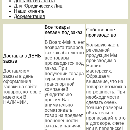
Доставка и Оплата
Для Юридических Лиц
Наши клиенты
Документация
Все товары
Собственное
делаем под заказ
производство
В Board-Msk.ru нет
Большую часть
возврата товаров,
рекламной
так как абсолютно
продукции Мы
Доставка в ДЕНЬ
все товары
производим в
заказа
производятся под
Наших
заказ. При
Доставляем
мастерских.
получении товара
заказы в день
Обращаем
курьером или
оформления
внимание, что на
транспортной
заявки на сайте
товарах возможна
компанией
товаров, которые
погрешность. При
убедительно
имеются В
необходимости
просим Вас
НАЛИЧИИ.
сделать очень
внимательно
точные размеры
осматривать
обязательно
товар на предмет
прописывайте это
полноценности
в договоре, счете
заказа и наличие
или в переписке!