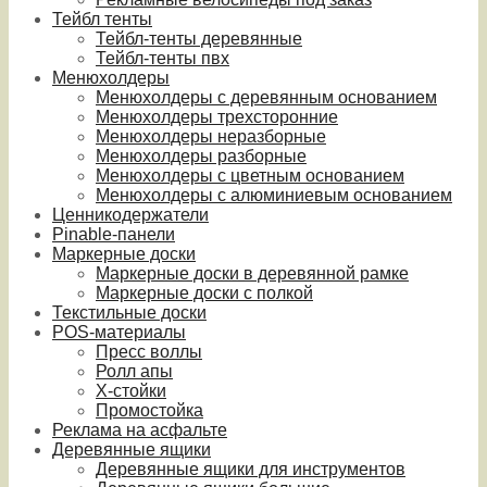
Тейбл тенты
Тейбл-тенты деревянные
Тейбл-тенты пвх
Менюхолдеры
Менюхолдеры с деревянным основанием
Менюхолдеры трехсторонние
Менюхолдеры неразборные
Менюхолдеры разборные
Менюхолдеры с цветным основанием
Менюхолдеры с алюминиевым основанием
Ценникодержатели
Pinable-панели
Маркерные доски
Маркерные доски в деревянной рамке
Маркерные доски с полкой
Текстильные доски
POS-материалы
Пресс воллы
Ролл апы
Х-стойки
Промостойка
Реклама на асфальте
Деревянные ящики
Деревянные ящики для инструментов