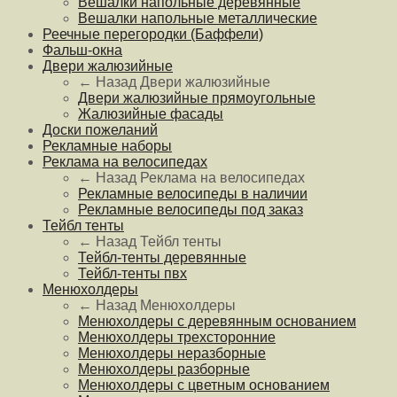
Вешалки напольные деревянные
Вешалки напольные металлические
Реечные перегородки (Баффели)
Фальш-окна
Двери жалюзийные
← Назад
Двери жалюзийные
Двери жалюзийные прямоугольные
Жалюзийные фасады
Доски пожеланий
Рекламные наборы
Реклама на велосипедах
← Назад
Реклама на велосипедах
Рекламные велосипеды в наличии
Рекламные велосипеды под заказ
Тейбл тенты
← Назад
Тейбл тенты
Тейбл-тенты деревянные
Тейбл-тенты пвх
Менюхолдеры
← Назад
Менюхолдеры
Менюхолдеры с деревянным основанием
Менюхолдеры трехсторонние
Менюхолдеры неразборные
Менюхолдеры разборные
Менюхолдеры с цветным основанием