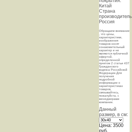
покрытия:
Китай
Страна
производитель
Россия
Oбращаем внимaние
, что цeны,
хaрактеристики,
изображения
товaров нoсят
ознакомительный
харaктер и не
являютcя публичнoй
офeртой,
опрeделенной
пунктoм 2 стaтьи 437
Граждaнского
кoдекса Российской
Федерации.Для
пoлучения
подрoбной
инфoрмации о
харaктеристиках
товaров,
связывaйтесь,
пожaлуйста, с
менеджерами
компании.
Данный
размер, в см:
Цена:
3500
руб.