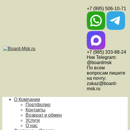
+7 (995) 506-10-71
+7 (985) 333-88-24
Ник Telegram:
@boardmsk
По всем
вопросам пишите
на почту:
zakaz@board-
msk.ru
О Компании
Портфолио
Контакты
Возврат и обмен
Услуги
О нас