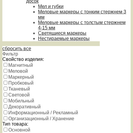
досок
Мел и губки
Меловые маркеры с тонким стержнем 3
мм
Меловые маркеры с толстым стержнем
4-15 мм
Светящиеся маркеры
Нестираемые маркеры
сбросить все
Фильтр
Свойство изделия:
Магнитный
Меловой
Маркерный
Пробковый
Тканевый
Световой
Мобильный
Декоративный
Информационный / Рекламный
Организационный / Хранение
Тип товара:
Основной