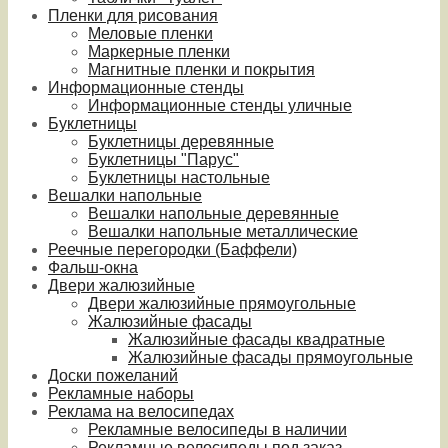
Пленки для рисования
Меловые пленки
Маркерные пленки
Магнитные пленки и покрытия
Информационные стенды
Информационные стенды уличные
Буклетницы
Буклетницы деревянные
Буклетницы "Парус"
Буклетницы настольные
Вешалки напольные
Вешалки напольные деревянные
Вешалки напольные металлические
Реечные перегородки (Баффели)
Фальш-окна
Двери жалюзийные
Двери жалюзийные прямоугольные
Жалюзийные фасады
Жалюзийные фасады квадратные
Жалюзийные фасады прямоугольные
Доски пожеланий
Рекламные наборы
Реклама на велосипедах
Рекламные велосипеды в наличии
Рекламные велосипеды под заказ