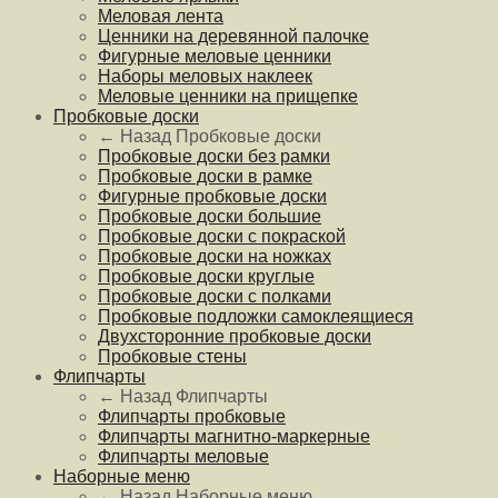
Меловая лента
Ценники на деревянной палочке
Фигурные меловые ценники
Наборы меловых наклеек
Меловые ценники на прищепке
Пробковые доски
← Назад
Пробковые доски
Пробковые доски без рамки
Пробковые доски в рамке
Фигурные пробковые доски
Пробковые доски большие
Пробковые доски с покраской
Пробковые доски на ножках
Пробковые доски круглые
Пробковые доски с полками
Пробковые подложки самоклеящиеся
Двухсторонние пробковые доски
Пробковые стены
Флипчарты
← Назад
Флипчарты
Флипчарты пробковые
Флипчарты магнитно-маркерные
Флипчарты меловые
Наборные меню
← Назад
Наборные меню