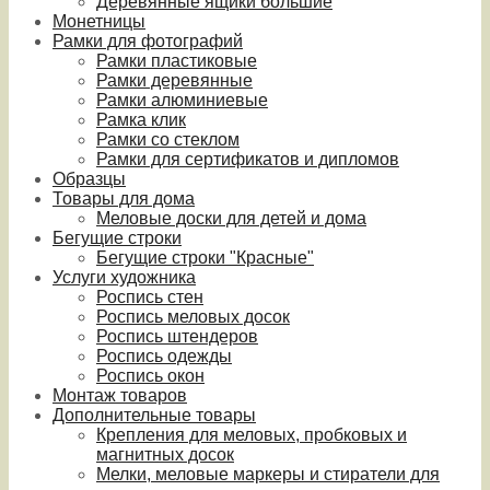
Деревянные ящики большие
Монетницы
Рамки для фотографий
Рамки пластиковые
Рамки деревянные
Рамки алюминиевые
Рамка клик
Рамки со стеклом
Рамки для сертификатов и дипломов
Образцы
Товары для дома
Меловые доски для детей и дома
Бегущие строки
Бегущие строки "Красные"
Услуги художника
Роспись стен
Роспись меловых досок
Роспись штендеров
Роспись одежды
Роспись окон
Монтаж товаров
Дополнительные товары
Крепления для меловых, пробковых и
магнитных досок
Мелки, меловые маркеры и стиратели для