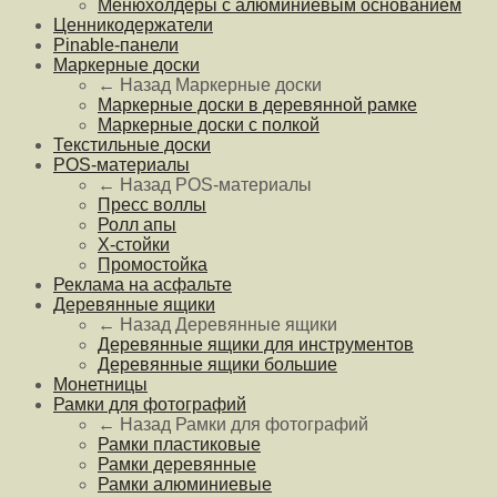
Менюхолдеры с алюминиевым основанием
Ценникодержатели
Pinable-панели
Маркерные доски
← Назад
Маркерные доски
Маркерные доски в деревянной рамке
Маркерные доски с полкой
Текстильные доски
POS-материалы
← Назад
POS-материалы
Пресс воллы
Ролл апы
Х-стойки
Промостойка
Реклама на асфальте
Деревянные ящики
← Назад
Деревянные ящики
Деревянные ящики для инструментов
Деревянные ящики большие
Монетницы
Рамки для фотографий
← Назад
Рамки для фотографий
Рамки пластиковые
Рамки деревянные
Рамки алюминиевые