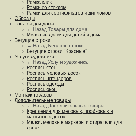
Рамка клик
Рамки со стеклом
Рамки для сертификатов и дипломов
Образцы
Товары для дома
← Назад
Товары для дома
Меловые доски для детей и дома
Бегущие строки
← Назад
Бегущие строки
Бегущие строки "Красные"
Услуги художника
← Назад
Услуги художника
Роспись стен
Роспись меловых досок
Роспись штендеров
Роспись одежды
Роспись окон
Монтаж товаров
Дополнительные товары
← Назад
Дополнительные товары
Крепления для меловых, пробковых и
магнитных досок
Мелки, меловые маркеры и стиратели для
досок