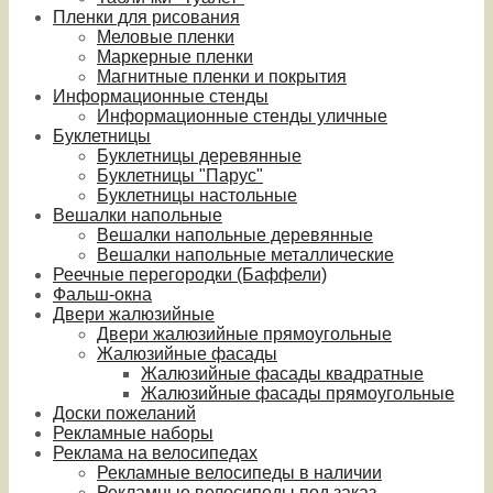
Пленки для рисования
Меловые пленки
Маркерные пленки
Магнитные пленки и покрытия
Информационные стенды
Информационные стенды уличные
Буклетницы
Буклетницы деревянные
Буклетницы "Парус"
Буклетницы настольные
Вешалки напольные
Вешалки напольные деревянные
Вешалки напольные металлические
Реечные перегородки (Баффели)
Фальш-окна
Двери жалюзийные
Двери жалюзийные прямоугольные
Жалюзийные фасады
Жалюзийные фасады квадратные
Жалюзийные фасады прямоугольные
Доски пожеланий
Рекламные наборы
Реклама на велосипедах
Рекламные велосипеды в наличии
Рекламные велосипеды под заказ