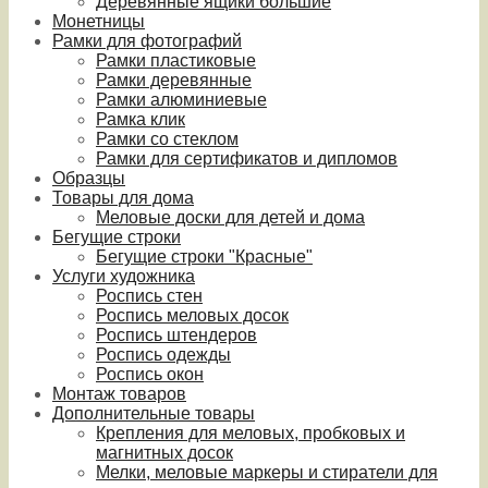
Деревянные ящики большие
Монетницы
Рамки для фотографий
Рамки пластиковые
Рамки деревянные
Рамки алюминиевые
Рамка клик
Рамки со стеклом
Рамки для сертификатов и дипломов
Образцы
Товары для дома
Меловые доски для детей и дома
Бегущие строки
Бегущие строки "Красные"
Услуги художника
Роспись стен
Роспись меловых досок
Роспись штендеров
Роспись одежды
Роспись окон
Монтаж товаров
Дополнительные товары
Крепления для меловых, пробковых и
магнитных досок
Мелки, меловые маркеры и стиратели для