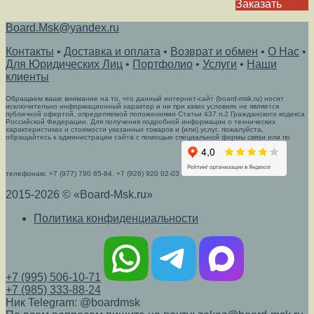
Заказать
Board.Msk@yandex.ru
Контакты
•
Доставка и оплата
•
Возврат и обмен
•
О Нас
•
Для Юридических Лиц
•
Портфолио
•
Услуги
•
Наши
клиенты
Обращаем ваше внимание на то, что данный интернет-сайт (board-msk.ru) носит
исключительно информационный характер и ни при каких условиях не является
публичной офертой, определяемой положениями Статьи 437 п.2 Гражданского кодекса
Российской Федерации. Для получения подробной информации о технических
характеристиках и стоимости указанных товаров и (или) услуг, пожалуйста,
обращайтесь к администрации сайта с помощью специальной формы связи или по
телефонам: +7 (977) 790 85-84, +7 (926) 920 02-03
2015-2026 © «Board-Msk.ru»
Политика конфиденциальности
+7 (995) 506-10-71
+7 (985) 333-88-24
Ник Telegram: @boardmsk