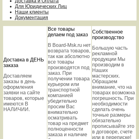
Доставка и Оплата
Для Юридических Лиц
Наши клиенты
Документация
Все товары
Собственное
делаем под заказ
производство
В Board-Msk.ru нет
Большую часть
возврата товаров,
рекламной
так как абсолютно
продукции Мы
Доставка в ДЕНЬ
все товары
производим в
заказа
производятся под
Наших
заказ. При
Доставляем
мастерских.
получении товара
заказы в день
Обращаем
курьером или
оформления
внимание, что на
транспортной
заявки на сайте
товарах возможна
компанией
товаров, которые
погрешность. При
убедительно
имеются В
необходимости
просим Вас
НАЛИЧИИ.
сделать очень
внимательно
точные размеры
осматривать
обязательно
товар на предмет
прописывайте это
полноценности
в договоре, счете
заказа и наличие
или в переписке!