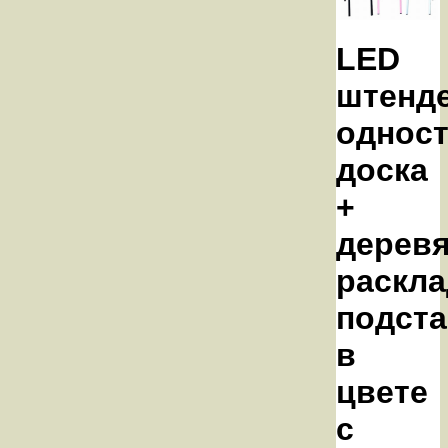
LED
штенд
однос
доска
+
дерев
раскла
подста
в
цвете
с