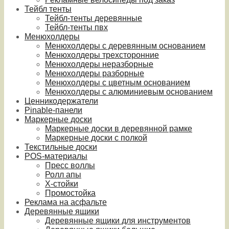
Тейбл тенты
Тейбл-тенты деревянные
Тейбл-тенты пвх
Менюхолдеры
Менюхолдеры с деревянным основанием
Менюхолдеры трехсторонние
Менюхолдеры неразборные
Менюхолдеры разборные
Менюхолдеры с цветным основанием
Менюхолдеры с алюминиевым основанием
Ценникодержатели
Pinable-панели
Маркерные доски
Маркерные доски в деревянной рамке
Маркерные доски с полкой
Текстильные доски
POS-материалы
Пресс воллы
Ролл апы
Х-стойки
Промостойка
Реклама на асфальте
Деревянные ящики
Деревянные ящики для инструментов