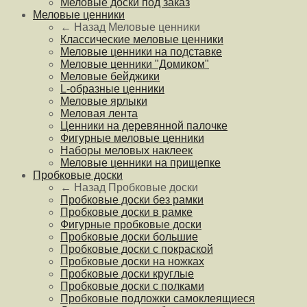
Меловые доски под заказ
Меловые ценники
← Назад
Меловые ценники
Классические меловые ценники
Меловые ценники на подставке
Меловые ценники "Домиком"
Меловые бейджики
L-образные ценники
Меловые ярлыки
Меловая лента
Ценники на деревянной палочке
Фигурные меловые ценники
Наборы меловых наклеек
Меловые ценники на прищепке
Пробковые доски
← Назад
Пробковые доски
Пробковые доски без рамки
Пробковые доски в рамке
Фигурные пробковые доски
Пробковые доски большие
Пробковые доски с покраской
Пробковые доски на ножках
Пробковые доски круглые
Пробковые доски с полками
Пробковые подложки самоклеящиеся