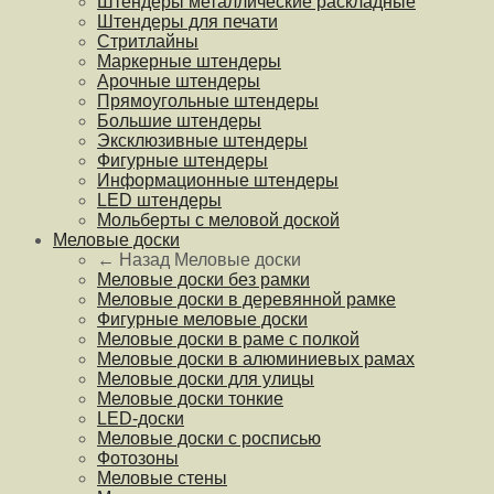
Штендеры металлические раскладные
Штендеры для печати
Стритлайны
Маркерные штендеры
Арочные штендеры
Прямоугольные штендеры
Большие штендеры
Эксклюзивные штендеры
Фигурные штендеры
Информационные штендеры
LED штендеры
Мольберты с меловой доской
Меловые доски
← Назад
Меловые доски
Меловые доски без рамки
Меловые доски в деревянной рамке
Фигурные меловые доски
Меловые доски в раме с полкой
Меловые доски в алюминиевых рамах
Меловые доски для улицы
Меловые доски тонкие
LED-доски
Меловые доски с росписью
Фотозоны
Меловые стены