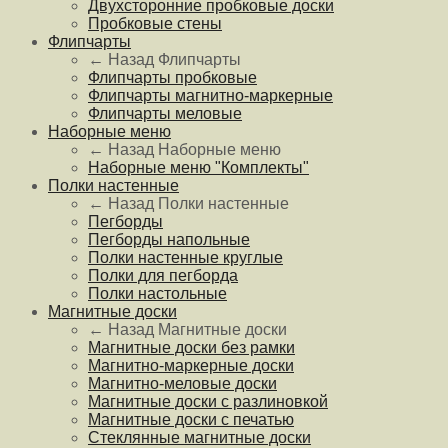
Двухсторонние пробковые доски
Пробковые стены
Флипчарты
← Назад
Флипчарты
Флипчарты пробковые
Флипчарты магнитно-маркерные
Флипчарты меловые
Наборные меню
← Назад
Наборные меню
Наборные меню "Комплекты"
Полки настенные
← Назад
Полки настенные
Пегборды
Пегборды напольные
Полки настенные круглые
Полки для пегборда
Полки настольные
Магнитные доски
← Назад
Магнитные доски
Магнитные доски без рамки
Магнитно-маркерные доски
Магнитно-меловые доски
Магнитные доски с разлиновкой
Магнитные доски с печатью
Стеклянные магнитные доски