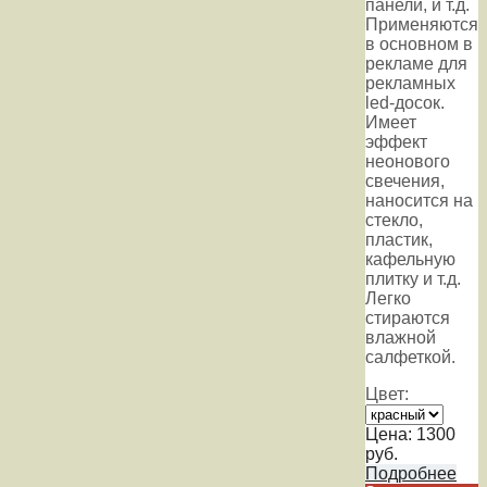
панели, и т.д.
Применяются
в основном в
рекламе для
рекламных
led-досок.
Имеет
эффект
неонового
свечения,
наносится на
стекло,
пластик,
кафельную
плитку и т.д.
Легко
стираются
влажной
салфеткой.
Цвет:
Цена:
1300
руб.
Подробнее