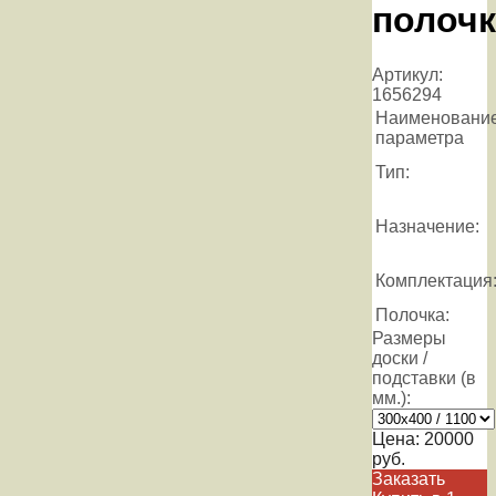
полоч
Артикул:
1656294
Наименовани
параметра
Тип:
Назначение:
Комплектация
Полочка:
Размеры
доски /
подставки (в
мм.):
Цена:
20000
руб.
Заказать