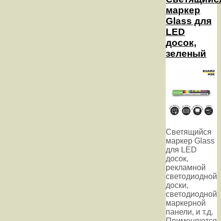
маркер
Glass для
LED
досок,
зеленый
Светящийся
маркер Glass
для LED
досок,
рекламной
светодиодной
доски,
светодиодной
маркерной
панели, и т.д.
Применяются