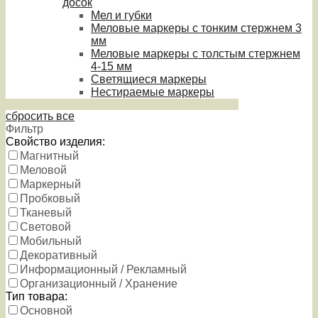
досок
Мел и губки
Меловые маркеры с тонким стержнем 3
мм
Меловые маркеры с толстым стержнем
4-15 мм
Светящиеся маркеры
Нестираемые маркеры
сбросить все
Фильтр
Свойство изделия:
Магнитный
Меловой
Маркерный
Пробковый
Тканевый
Световой
Мобильный
Декоративный
Информационный / Рекламный
Организационный / Хранение
Тип товара:
Основной