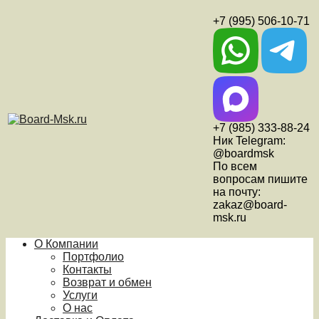
+7 (995) 506-10-71
+7 (985) 333-88-24
Ник Telegram:
@boardmsk
По всем
вопросам пишите
на почту:
zakaz@board-
msk.ru
О Компании
Портфолио
Контакты
Возврат и обмен
Услуги
О нас