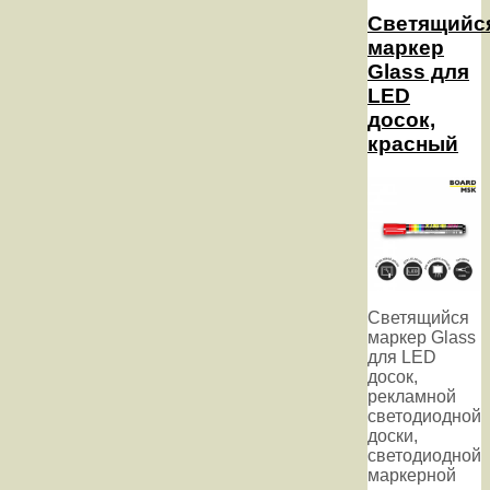
Светящийс
маркер
Glass для
LED
досок,
красный
Светящийся
маркер Glass
для LED
досок,
рекламной
светодиодной
доски,
светодиодной
маркерной