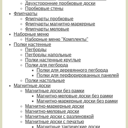
Двухсторонние пробковые доски
Пробковые стены
Флипчарты
Флипчарты пробковые
Флипчарты магнитно-маркерные
Флипчарты меловые
Наборные меню
Наборные меню "Комплекты"
Полки настенные
Пегборды
Пегборды напольные
Полки настенные круглые
Полки для пегборда
Полки для деревянного пегборда
Полки для перфорированных панелей
Полки настольные
Магнитные доски
Магнитные доски без рамки
Магнитно-меловые доски без рамки
Магнитно-маркерные доски без рамки
Магнитно-маркерные доски
Магнитно-меловые доски
Магнитные доски с разлиновкой
Магнитные доски с печатью
Магнитные тактические доски