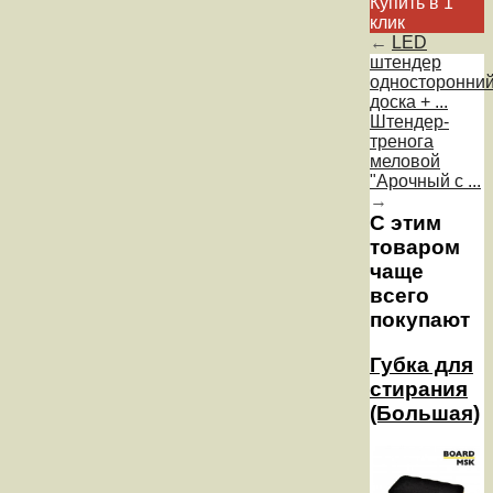
Купить в 1
клик
←
LED
штендер
односторонний
доска + ...
Штендер-
тренога
меловой
"Арочный с ...
→
С этим
товаром
чаще
всего
покупают
Губка для
стирания
(Большая)