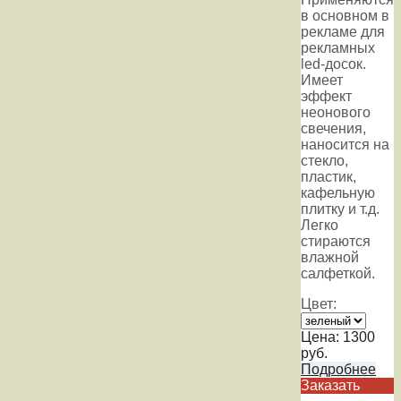
в основном в
рекламе для
рекламных
led-досок.
Имеет
эффект
неонового
свечения,
наносится на
стекло,
пластик,
кафельную
плитку и т.д.
Легко
стираются
влажной
салфеткой.
Цвет:
Цена:
1300
руб.
Подробнее
Заказать