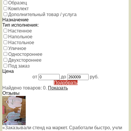
Образец
Комплект
Дополнительный товар / услуга
Назначение
Тип исполнения:
Настенное
Напольное
Настольное
Уличное
Одностороннее
Двухстороннее
Под заказ
Цена
от
до
руб.
Подобрать
Найдено товаров:
0
.
Показать
Отзывы
«Заказывали стенд на маркет. Сработали быстро, учли