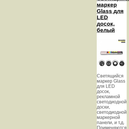
маркер
Glass для
LED
досок,
белый
Светящийся
маркер Glass
для LED
досок,
рекламной
светодиодной
доски,
светодиодной
маркерной
панели, и т.д.
Применяются